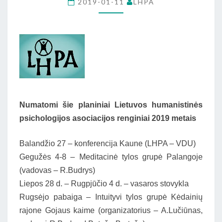
2019-01-11
LHPA
METAIS
Numatomi šie planiniai Lietuvos humanistinės
psichologijos asociacijos renginiai 2019 metais
Balandžio 27 – konferencija Kaune (LHPA – VDU)
Gegužės 4-8 – Meditacinė tylos grupė Palangoje
(vadovas – R.Budrys)
Liepos 28 d. – Rugpjūčio 4 d. – vasaros stovykla
Rugsėjo pabaiga – Intuityvi tylos grupė Kėdainių
rajone Gojaus kaime (organizatorius – A.Lučiūnas,