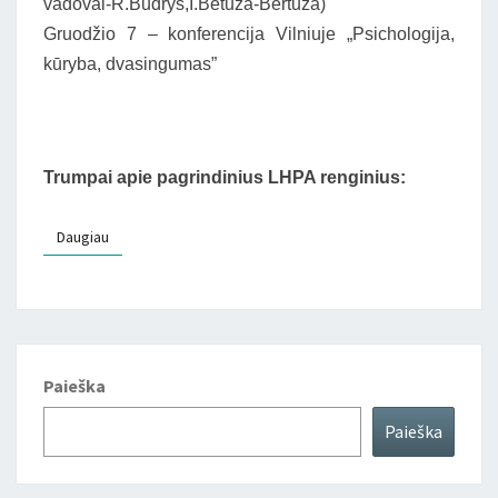
vadovai-R.Budrys,I.Betuža-Bertuža)
Gruodžio 7 – konferencija Vilniuje „Psichologija,
kūryba, dvasingumas”
Trumpai apie pagrindinius LHPA renginius:
Daugiau
Daugiau
Paieška
Paieška