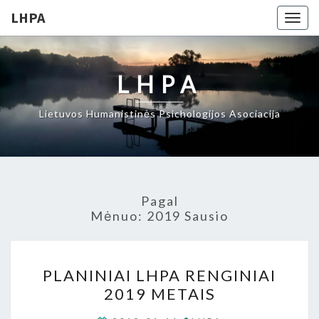
LHPA
Togg
navig
LHPA
Lietuvos Humanistinės Psichologijos Asociacija
Pagal
Mėnuo:
2019 Sausio
PLANINIAI
PLANINIAI LHPA RENGINIAI
LHPA
2019 METAIS
RENGINIAI
2019