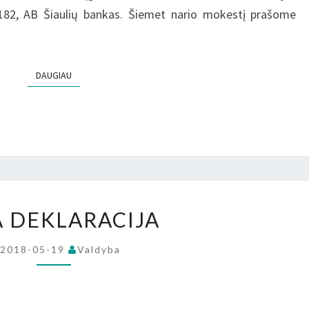
82, AB Šiaulių bankas. Šiemet nario mokestį prašome
DAUGIAU
DAUGIAU
LHPA
A DEKLARACIJA
DEKLARACIJA
2018-05-19
Valdyba