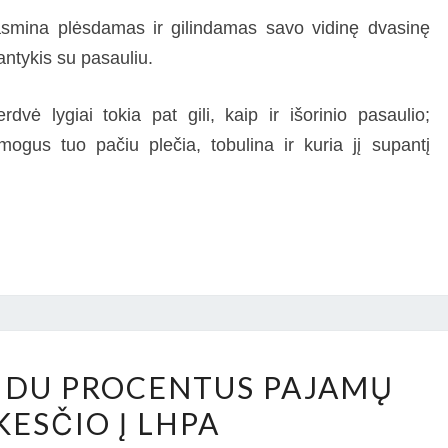
asmina plėsdamas ir gilindamas savo vidinę dvasinę
antykis su pasauliu.
dvė lygiai tokia pat gili, kaip ir išorinio pasaulio;
ogus tuo pačiu plečia, tobulina ir kuria jį supantį
KAIP
I DU PROCENTUS PAJAMŲ
PERVESTI
ESČIO Į LHPA
DU