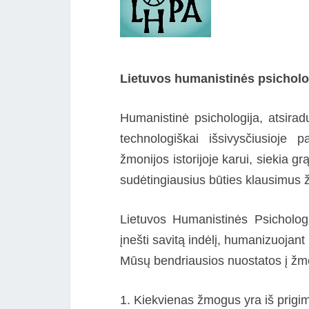
Lietuvos humanistinės psicholog
Humanistinė psichologija, atsirad
technologiškai išsivysčiusioje 
žmonijos istorijoje karui, siekia gr
sudėtingiausius būties klausimus
Lietuvos Humanistinės Psichologi
įnešti savitą indėlį, humanizuojant 
Mūsų bendriausios nuostatos į žm
1. Kiekvienas žmogus yra iš prigim