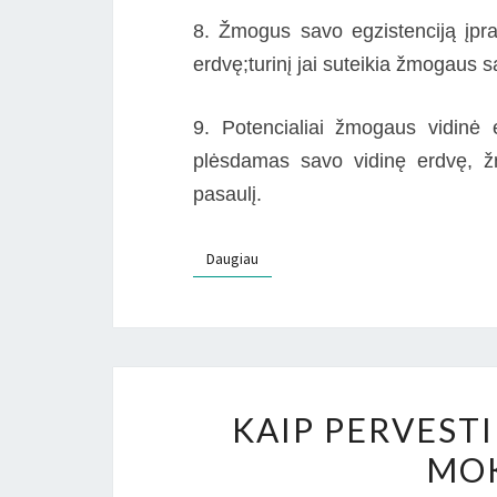
8. Žmogus savo egzistenciją įpr
erdvę;turinį jai suteikia žmogaus s
9. Potencialiai žmogaus vidinė er
plėsdamas savo vidinę erdvę, žm
pasaulį.
Daugiau
Daugiau
KAIP PERVEST
MOK