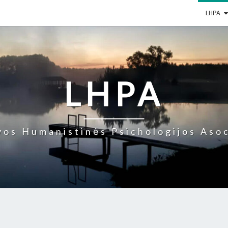
LHPA
LHPA
vos Humanistinės Psichologijos Asoc