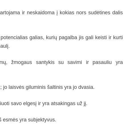
tojama ir neskaidoma į kokias nors sudėtines dalis
tencialias galias, kurių pagalba jis gali keisti ir kurti
aulį.
vimų, žmogaus santykis su savimi ir pasauliu yra
 jo laisvės giluminis šaltinis yra jo dvasia.
oti savo elgesį ir yra atsakingas už jį.
š esmės yra subjektyvus.