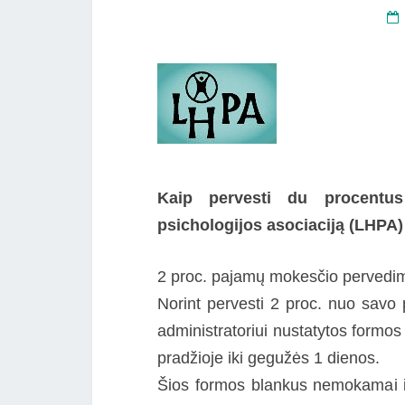
Kaip pervesti du procentu
psichologijos asociaciją (LHPA)
2 proc. pajamų mokesčio pervedi
Norint pervesti 2 proc. nuo savo 
administratoriui nustatytos formo
pradžioje iki gegužės 1 dienos.
Šios formos blankus nemokamai iš