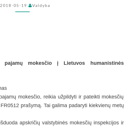
PROCENTUS
2018-05-19
Valdyba
PAJAMŲ
MOKESČIO
Į
LHPA
s pajamų mokesčio į Lietuvos humanistinės
mas
pajamų mokesčio, reikia užpildyti ir pateikti mokesčių
s FR0512 prašymą. Tai galima padaryti kiekvienų metų
duoda apskričių valstybinės mokesčių inspekcijos ir