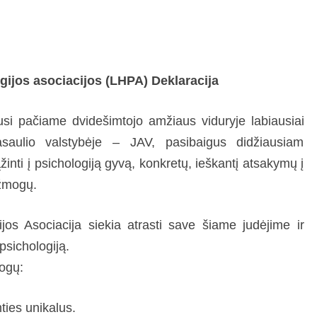
ijos asociacijos (LHPA) Deklaracija
usi pačiame dvidešimtojo amžiaus viduryje labiausiai
pasaulio valstybėje – JAV, pasibaigus didžiausiam
ąžinti į psichologiją gyvą, konkretų, ieškantį atsakymų į
 žmogų.
jos Asociacija siekia atrasti save šiame judėjime ir
psichologiją.
ogų:
ties unikalus.