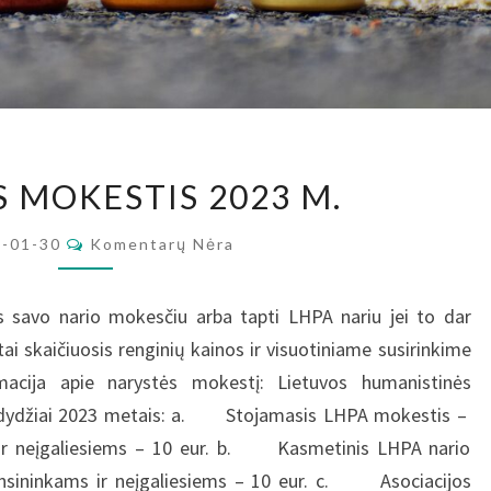
NARYSTĖS
 MOKESTIS 2023 M.
MOKESTIS
2023
Komentarai
3-01-30
Komentarų Nėra
M.
os savo nario mokesčiu arba tapti LHPA nariu jei to dar
 skaičiuosis renginių kainos ir visuotiniame susirinkime
rmacija apie narystės mokestį: Lietuvos humanistinės
ų dydžiai 2023 metais: a. Stojamasis LHPA mokestis –
 ir neįgaliesiems – 10 eur. b. Kasmetinis LHPA nario
nsininkams ir neįgaliesiems – 10 eur. c. Asociacijos