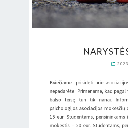
NARYSTĖS
202
Kviečiame prisidėti prie asociacij
nepadarėte Primename, kad pagal tai
balso teisę turi tik nariai. Info
psichologijos asociacijos mokesči
15 eur. Studentams, pensininkams
mokestis – 20 eur. Studentams, pe