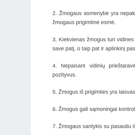
2. Žmogaus asmenybė yra nepakar
žmogaus prigimtinė esmė.
3. Kiekvienas žmogus turi vidines po
save patį, o taip pat ir aplinkinį pas
4. Nepaisant vidinių prieštara
pozityvus.
5. Žmogus iš prigimties yra laisvas;
6. Žmogus gali sąmoningai kontroliu
7. Žmogaus santykis su pasauliu i