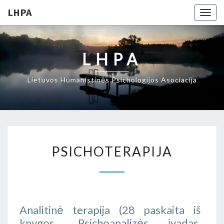
LHPA
Togg
navig
LHPA
Lietuvos Humanistinės Psichologijos Asociacija
PSICHOTERAPIJA
PSICHOTERAPIJA
Analitinė terapija (28 paskaita iš
knygos „Psichoanalizės įvadas.