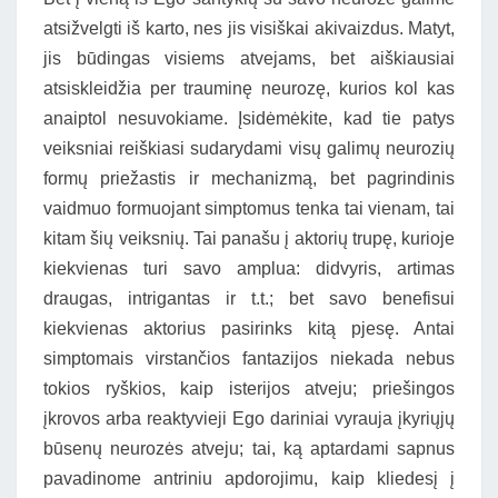
atsižvelgti iš karto, nes jis visiškai akivaizdus. Matyt,
jis būdingas visiems atvejams, bet aiškiausiai
atsiskleidžia per trauminę neurozę, kurios kol kas
anaiptol nesuvokiame. Įsidėmėkite, kad tie patys
veiksniai reiškiasi sudarydami visų galimų neurozių
formų priežastis ir mechanizmą, bet pagrindinis
vaidmuo formuojant simptomus tenka tai vienam, tai
kitam šių veiksnių. Tai panašu į aktorių trupę, kurioje
kiekvienas turi savo amplua: didvyris, artimas
draugas, intrigantas ir t.t.; bet savo benefisui
kiekvienas aktorius pasirinks kitą pjesę. Antai
simptomais virstančios fantazijos niekada nebus
tokios ryškios, kaip isterijos atveju; priešingos
įkrovos arba reaktyvieji Ego dariniai vyrauja įkyriųjų
būsenų neurozės atveju; tai, ką aptardami sapnus
pavadinome antriniu apdorojimu, kaip kliedesį į