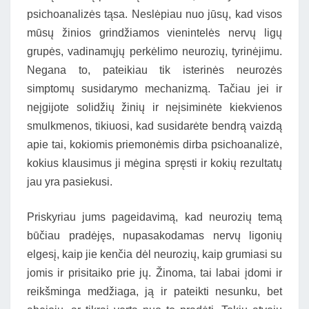
psichoanalizės tąsa. Neslėpiau nuo jūsų, kad visos
mūsų žinios grindžiamos vienintelės nervų ligų
grupės, vadinamųjų perkėlimo neurozių, tyrinėjimu.
Negana to, pateikiau tik isterinės neurozės
simptomų susidarymo mechanizmą. Tačiau jei ir
neįgijote solidžių žinių ir neįsiminėte kiekvienos
smulkmenos, tikiuosi, kad susidarėte bendrą vaizdą
apie tai, kokiomis priemonėmis dirba psichoanalizė,
kokius klausimus ji mėgina spręsti ir kokių rezultatų
jau yra pasiekusi.
Priskyriau jums pageidavimą, kad neurozių temą
būčiau pradėjęs, nupasakodamas nervų ligonių
elgesį, kaip jie kenčia dėl neurozių, kaip grumiasi su
jomis ir prisitaiko prie jų. Žinoma, tai labai įdomi ir
reikšminga medžiaga, ją ir pateikti nesunku, bet