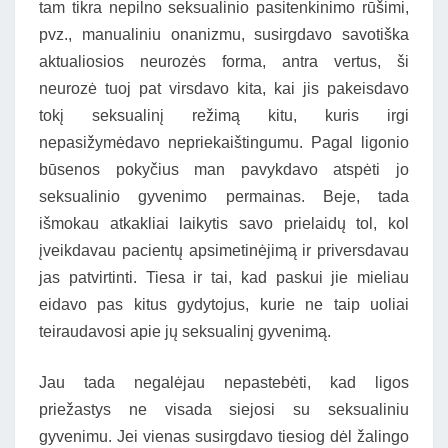
tam tikra nepilno seksualinio pasitenkinimo rūšimi,
pvz., manualiniu onanizmu, susirgdavo savotiška
aktualiosios neurozės forma, antra vertus, ši
neurozė tuoj pat virsdavo kita, kai jis pakeisdavo
tokį seksualinį režimą kitu, kuris irgi
nepasižymėdavo nepriekaištingumu. Pagal ligonio
būsenos pokyčius man pavykdavo atspėti jo
seksualinio gyvenimo permainas. Beje, tada
išmokau atkakliai laikytis savo prielaidų tol, kol
įveikdavau pacientų apsimetinėjimą ir priversdavau
jas patvirtinti. Tiesa ir tai, kad paskui jie mieliau
eidavo pas kitus gydytojus, kurie ne taip uoliai
teiraudavosi apie jų seksualinį gyvenimą.
Jau tada negalėjau nepastebėti, kad ligos
priežastys ne visada siejosi su seksualiniu
gyvenimu. Jei vienas susirgdavo tiesiog dėl žalingo