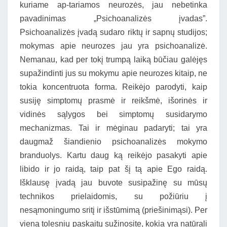
kuriame ap-tariamos neurozės, jau nebetinka
pavadinimas „Psichoanalizės įvadas”.
Psichoanalizės įvadą sudaro riktų ir sapnų studijos;
mokymas apie neurozes jau yra psichoanalizė.
Nemanau, kad per tokį trumpą laiką būčiau galėjęs
supažindinti jus su mokymu apie neurozes kitaip, ne
tokia koncentruota forma. Reikėjo parodyti, kaip
susiję simptomų prasmė ir reikšmė, išorinės ir
vidinės sąlygos bei simptomų susidarymo
mechanizmas. Tai ir mėginau padaryti; tai yra
daugmaž šiandienio psichoanalizės mokymo
branduolys. Kartu daug ką reikėjo pasakyti apie
libido ir jo raidą, taip pat šį tą apie Ego raidą.
Išklausę įvadą jau buvote susipažinę su mūsų
technikos prielaidomis, su požiūriu į
nesąmoningumo sritį ir išstūmimą (priešinimąsi). Per
vieną tolesnių paskaitų sužinosite, kokia yra natūrali