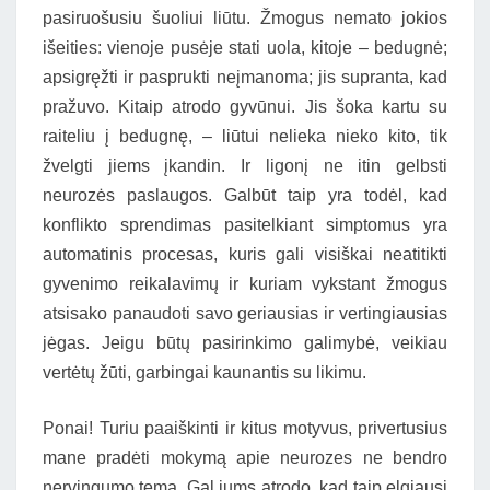
pasiruošusiu šuoliui liūtu. Žmogus nemato jokios
išeities: vienoje pusėje stati uola, kitoje – bedugnė;
apsigręžti ir pasprukti neįmanoma; jis supranta, kad
pražuvo. Kitaip atrodo gyvūnui. Jis šoka kartu su
raiteliu į bedugnę, – liūtui nelieka nieko kito, tik
žvelgti jiems įkandin. Ir ligonį ne itin gelbsti
neurozės paslaugos. Galbūt taip yra todėl, kad
konflikto sprendimas pasitelkiant simptomus yra
automatinis procesas, kuris gali visiškai neatitikti
gyvenimo reikalavimų ir kuriam vykstant žmogus
atsisako panaudoti savo geriausias ir vertingiausias
jėgas. Jeigu būtų pasirinkimo galimybė, veikiau
vertėtų žūti, garbingai kaunantis su likimu.
Ponai! Turiu paaiškinti ir kitus motyvus, privertusius
mane pradėti mokymą apie neurozes ne bendro
nervingumo tema. Gal jums atrodo, kad taip elgiausi