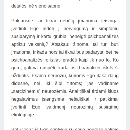
detalės, nė vieno sapno.
Paklausite: ar tikrai nebūtų įmanoma teisingai
įvertinti Ego indėlį į nervingumą ir simptomų
susidarymą ir kartu grubiai neneigti psichoanalizės
aptiktų veiksnių? Atsakau: žinoma, tai turi būti
įmanoma, ir kada nors tai tikrai bus padaryta; bet ne
psichoanalizės reikalas pradėti kaip tik nuo to. Ko
gero, galima nuspėti, kada psichoanalizei iškils ši
užduotis. Esama neurozių, kurioms Ego įtaka daug
didesnė, nei iki šiol tirtoms; jas vadiname
„narcizinėmis” neurozėmis. Analitiškai tirdami šiuos
negalavimus įstengsime nešališkai ir patikimai
įvertinti Ego vaidmenį neurozinių susirgimų
etiologijoje.
Bet į vieną iš Ego santykių su savo neuroze galime