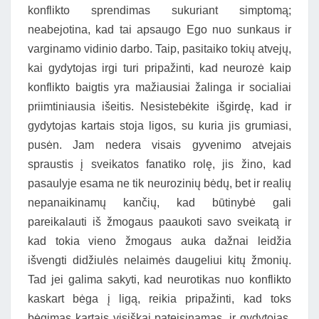
konflikto sprendimas sukuriant simptomą;
neabejotina, kad tai apsaugo Ego nuo sunkaus ir
varginamo vidinio darbo. Taip, pasitaiko tokių atvejų,
kai gydytojas irgi turi pripažinti, kad neurozė kaip
konflikto baigtis yra mažiausiai žalinga ir socialiai
priimtiniausia išeitis. Nesistebėkite išgirdę, kad ir
gydytojas kartais stoja ligos, su kuria jis grumiasi,
pusėn. Jam nedera visais gyvenimo atvejais
spraustis į sveikatos fanatiko rolę, jis žino, kad
pasaulyje esama ne tik neurozinių bėdų, bet ir realių
nepanaikinamų kančių, kad būtinybė gali
pareikalauti iš žmogaus paaukoti savo sveikatą ir
kad tokia vieno žmogaus auka dažnai leidžia
išvengti didžiulės nelaimės daugeliui kitų žmonių.
Tad jei galima sakyti, kad neurotikas nuo konflikto
kaskart bėga į ligą, reikia pripažinti, kad toks
bėgimas kartais visiškai pateisinamas, ir gydytojas,