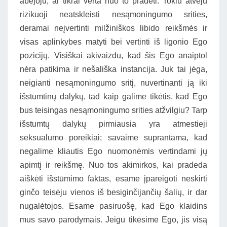
abejoju, ar tikrai verta nuo to pradėti. Tokiu atveju
rizikuoji neatskleisti nesąmoningumo srities,
deramai neįvertinti milžiniškos libido reikšmės ir
visas aplinkybes matyti bei vertinti iš ligonio Ego
pozicijų. Visiškai akivaizdu, kad šis Ego anaiptol
nėra patikima ir nešališka instancija. Juk tai jėga,
neigianti nesąmoningumo sritį, nuvertinanti ją iki
išstumtinų dalykų, tad kaip galime tikėtis, kad Ego
bus teisingas nesąmoningumo srities atžvilgiu? Tarp
išstumtų dalykų pirmiausia yra atmestieji
seksualumo poreikiai; savaime suprantama, kad
negalime kliautis Ego nuomonėmis vertindami jų
apimtį ir reikšmę. Nuo tos akimirkos, kai pradeda
aiškėti išstūmimo faktas, esame įpareigoti neskirti
ginčo teisėju vienos iš besiginčijančių šalių, ir dar
nugalėtojos. Esame pasiruošę, kad Ego klaidins
mus savo parodymais. Jeigu tikėsime Ego, jis visą