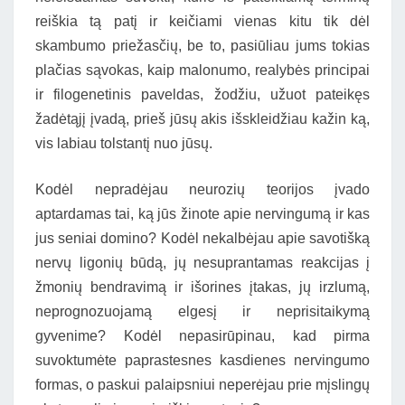
reiškia tą patį ir keičiami vienas kitu tik dėl
skambumo priežasčių, be to, pasiūliau jums tokias
plačias sąvokas, kaip malonumo, realybės principai
ir filogenetinis paveldas, žodžiu, užuot pateikęs
žadėtąjį įvadą, prieš jūsų akis išskleidžiau kažin ką,
vis labiau tolstantį nuo jūsų.
Kodėl nepradėjau neurozių teorijos įvado
aptardamas tai, ką jūs žinote apie nervingumą ir kas
jus seniai domino? Kodėl nekalbėjau apie savotišką
nervų ligonių būdą, jų nesuprantamas reakcijas į
žmonių bendravimą ir išorines įtakas, jų irzlumą,
neprognozuojamą elgesį ir neprisitaikymą
gyvenime? Kodėl nepasirūpinau, kad pirma
suvoktumėte paprastesnes kasdienes nervingumo
formas, o paskui palaipsniui neperėjau prie mįslingų