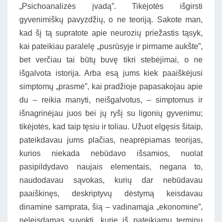
„Psichoanalizės įvadą”. Tikėjotės išgirsti
gyvenimiškų pavyzdžių, o ne teoriją. Sakote man,
kad šį tą supratote apie neurozių priežastis tąsyk,
kai pateikiau paralelę „pusrūsyje ir pirmame aukšte”,
bet verčiau tai būtų buvę tikri stebėjimai, o ne
išgalvota istorija. Arba esą jums kiek paaiškėjusi
simptomų „prasmė”, kai pradžioje papasakojau apie
du – reikia manyti, neišgalvotus, – simptomus ir
išnagrinėjau juos bei jų ryšį su ligonių gyvenimu;
tikėjotės, kad taip tęsiu ir toliau. Užuot elgęsis šitaip,
pateikdavau jums plačias, neaprėpiamas teorijas,
kurios niekada nebūdavo išsamios, nuolat
pasipildydavo naujais elementais, negana to,
naudodavau sąvokas, kurių dar nebūdavau
paaiškinęs, deskriptyvų dėstymą keisdavau
dinamine samprata, šią – vadinamąja „ekonomine”,
neleisdamas suvokti, kurie iš pateikiamų terminų