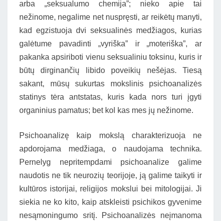
arba „seksualumo chemija”; nieko apie tai
nežinome, negalime net nuspręsti, ar reikėtų manyti,
kad egzistuoja dvi seksualinės medžiagos, kurias
galėtume pavadinti „vyriška” ir „moteriška”, ar
pakanka apsiriboti vienu seksualiniu toksinu, kuris ir
būtų dirginančių libido poveikių nešėjas. Tiesą
sakant, mūsų sukurtas mokslinis psichoanalizės
statinys tėra antstatas, kuris kada nors turi įgyti
organinius pamatus; bet kol kas mes jų nežinome.
Psichoanalizę kaip mokslą charakterizuoja ne
apdorojama medžiaga, o naudojama technika.
Pernelyg nepritempdami psichoanalize galime
naudotis ne tik neurozių teorijoje, ją galime taikyti ir
kultūros istorijai, religijos mokslui bei mitologijai. Ji
siekia ne ko kito, kaip atskleisti psichikos gyvenime
nesąmoningumo sritį. Psichoanalizės neįmanoma