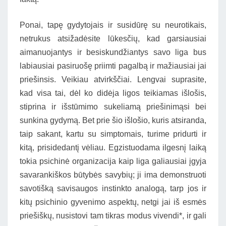
Ponai, tapę gydytojais ir susidūrę su neurotikais,
netrukus atsižadėsite lūkesčių, kad garsiausiai
aimanuojantys ir besiskundžiantys savo liga bus
labiausiai pasiruošę priimti pagalbą ir mažiausiai jai
priešinsis. Veikiau atvirkščiai. Lengvai suprasite,
kad visa tai, dėl ko didėja ligos teikiamas išlošis,
stiprina ir išstūmimo sukeliamą priešinimąsi bei
sunkina gydymą. Bet prie šio išlošio, kuris atsiranda,
taip sakant, kartu su simptomais, turime pridurti ir
kitą, prisidedantį vėliau. Egzistuodama ilgesnį laiką
tokia psichinė organizacija kaip liga galiausiai įgyja
savarankiškos būtybės savybių; ji ima demonstruoti
savotišką savisaugos instinkto analogą, tarp jos ir
kitų psichinio gyvenimo aspektų, netgi jai iš esmės
priešiškų, nusistovi tam tikras modus vivendi*, ir gali