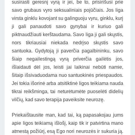
susirasti geresnį vyrą ir jei, be to, prisirišusi prie
savo grubaus vyro seksualiniais pojūčiais. Jos liga
virsta ginklu kovojant su galinguoju vyru, ginklu, kurį
ji gali panaudoti savo gynybai ir kuriuo gali
piktnaudžiauti kerštaudama. Savo liga ji gali skųstis,
nors tikriausiai niekada nedrįso skųstis savo
santuoka. Gydytoją ji paverčia pagalbininku, savo
šiaip negailestingą vyrą priverčia gailėtis jos,
išlaidauti dėl jos, leisti jai laikinai nebūti namie,
šitaip išsivaduodama nuo santuokinės priespaudos.
Jei tokia išorinė arba atsitiktinė ligos teikiama nauda
tikrai reikšminga, tai neturėtumėte puoselėti didelių
vilčių, kad savo terapija paveiksite neurozę.
Priekaištausite man, kad tai, ką papasakojau jums
apie ligos teikiamą išlošį, kaip tik ir patvirtina mano
atmestą požiūrį, esą Ego nori neurozės ir sukuria ją.