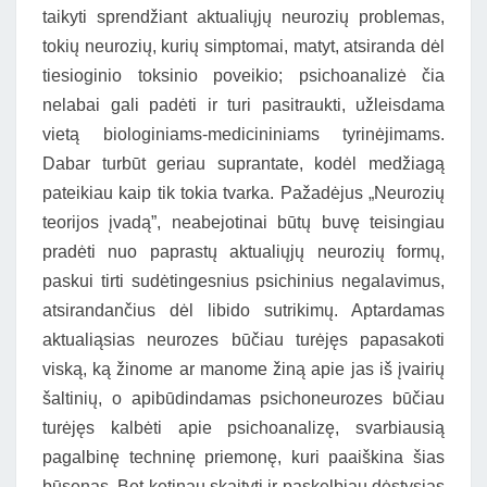
taikyti sprendžiant aktualiųjų neurozių problemas,
tokių neurozių, kurių simptomai, matyt, atsiranda dėl
tiesioginio toksinio poveikio; psichoanalizė čia
nelabai gali padėti ir turi pasitraukti, užleisdama
vietą biologiniams-medicininiams tyrinėjimams.
Dabar turbūt geriau suprantate, kodėl medžiagą
pateikiau kaip tik tokia tvarka. Pažadėjus „Neurozių
teorijos įvadą”, neabejotinai būtų buvę teisingiau
pradėti nuo paprastų aktualiųjų neurozių formų,
paskui tirti sudėtingesnius psichinius negalavimus,
atsirandančius dėl libido sutrikimų. Aptardamas
aktualiąsias neurozes būčiau turėjęs papasakoti
viską, ką žinome ar manome žiną apie jas iš įvairių
šaltinių, o apibūdindamas psichoneurozes būčiau
turėjęs kalbėti apie psichoanalizę, svarbiausią
pagalbinę techninę priemonę, kuri paaiškina šias
būsenas. Bet ketinau skaityti ir paskelbiau dėstysiąs