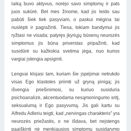
laiką buvo aktyvus, norėjo savo simptomų ir pats
juos sukūrė. Bet mes žinome, kad jis leido sau
pabūti šiek tiek pasyviam, o paskui mėgina tai
nuslėpti ir pagražinti. Tiesa, tokiam bandymui jis
ryžtasi ne visada; patyręs įkyriųjų būsenų neurozės
simptomus jis būna priverstas pripažinti, kad
susidūrė su kažkokia svetima jėga, nuo kurios
vargiai įstengia apsiginti.
Lengvai klojasi tam, kuriam šie įspėjimai netrukdo
visas Ego klastotes priimti už gryną pinigą; jis
išvengia priešinimosi, su kuriuo susiduria
psichoanalizė, akcentuodama nesąmoningumo sritį,
seksualumą ir Ego pasyvumą. Jis gali kartu su
Alfredu Adleriu teigti, kad „nervingas charakteris” yra
neurozės priežastis, o ne išdava, bet neįstengs
paaiškinti nė menkiausios simptomų susidarymo