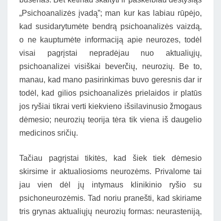
„Psichoanalizės įvadą”; man kur kas labiau rūpėjo,
kad susidarytumėte bendrą psichoanalizės vaizdą,
o ne kauptumėte informaciją apie neurozes, todėl
visai pagrįstai nepradėjau nuo aktualiųjų,
psichoanalizei visiškai beverčių, neurozių. Be to,
manau, kad mano pasirinkimas buvo geresnis dar ir
todėl, kad gilios psichoanalizės prielaidos ir platūs
jos ryšiai tikrai verti kiekvieno išsilavinusio žmogaus
dėmesio; neurozių teorija tėra tik viena iš daugelio
medicinos sričių.
Tačiau pagrįstai tikitės, kad šiek tiek dėmesio
skirsime ir aktualiosioms neurozėms. Privalome tai
jau vien dėl jų intymaus klinikinio ryšio su
psichoneurozėmis. Tad noriu pranešti, kad skiriame
tris grynas aktualiųjų neurozių formas: neurasteniją,