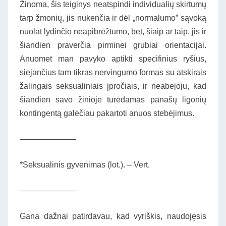
Žinoma, šis teiginys neatspindi individualių skirtumų
tarp žmonių, jis nukenčia ir dėl „normalumo” sąvoką
nuolat lydinčio neapibrėžtumo, bet, šiaip ar taip, jis ir
šiandien praverčia pirminei grubiai orientacijai.
Anuomet man pavyko aptikti specifinius ryšius,
siejančius tam tikras nervingumo formas su atskirais
žalingais seksualiniais įpročiais, ir neabejoju, kad
šiandien savo žinioje turėdamas panašų ligonių
kontingentą galėčiau pakartoti anuos stebėjimus.
———————
*Seksualinis gyvenimas (lot.). – Vert.
———————
Gana dažnai patirdavau, kad vyriškis, naudojęsis