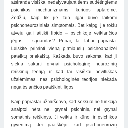
atsiranda visiškai nedalyvaujant tiems sudėtingiems
psichikos mechanizmams, kuriuos aptarėme.
Žodžiu, kaip tik jie taip ilgai buvo laikomi
psichoneuroziniais simptomais. Bet kaipgi jie tokiu
atveju gali atitikti libido – psichikoje veikiančios
jėgos – sąnaudas? Ponai, tai labai paprasta.
Leiskite priminti vieną pirmiausių psichoanalizei
pateiktų priekaištų. Kažkada buvo sakoma, kad ji
siekia sukurti grynai psichologinę neurozinių
reiškinių teoriją ir kad tai visiškai beviltiškas
užsiėmimas, nes psichologinės teorijos niekada
negalėsiančios paaiškinti ligos.
Kaip paprastai užmiršdavo, kad seksualinė funkcija
anaiptol nėra nei grynai psichinis, nei grynai
somatinis reiškinys. Ji veikia ir kūno, ir psichikos
gyvenimą. Jei paaiškėjo, kad psichoneurozių