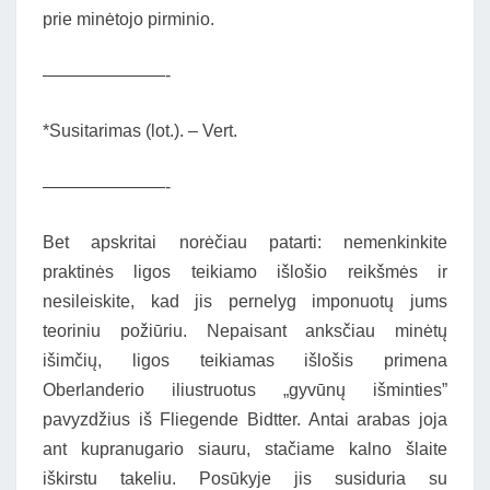
prie minėtojo pirminio.
———————-
*Susitarimas (lot.). – Vert.
———————-
Bet apskritai norėčiau patarti: nemenkinkite
praktinės ligos teikiamo išlošio reikšmės ir
nesileiskite, kad jis pernelyg imponuotų jums
teoriniu požiūriu. Nepaisant anksčiau minėtų
išimčių, ligos teikiamas išlošis primena
Oberlanderio iliustruotus „gyvūnų išminties”
pavyzdžius iš Fliegende Bidtter. Antai arabas joja
ant kupranugario siauru, stačiame kalno šlaite
iškirstu takeliu. Posūkyje jis susiduria su