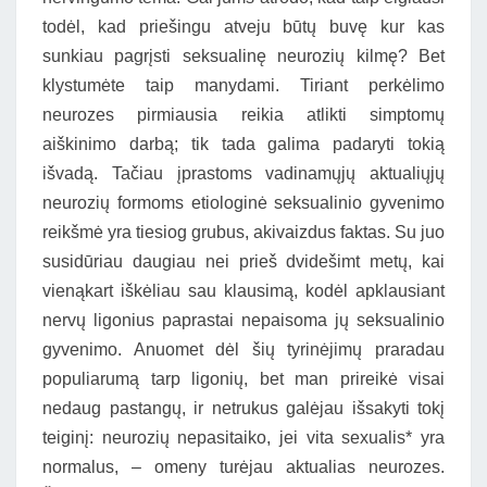
todėl, kad priešingu atveju būtų buvę kur kas
sunkiau pagrįsti seksualinę neurozių kilmę? Bet
klystumėte taip manydami. Tiriant perkėlimo
neurozes pirmiausia reikia atlikti simptomų
aiškinimo darbą; tik tada galima padaryti tokią
išvadą. Tačiau įprastoms vadinamųjų aktualiųjų
neurozių formoms etiologinė seksualinio gyvenimo
reikšmė yra tiesiog grubus, akivaizdus faktas. Su juo
susidūriau daugiau nei prieš dvidešimt metų, kai
vienąkart iškėliau sau klausimą, kodėl apklausiant
nervų ligonius paprastai nepaisoma jų seksualinio
gyvenimo. Anuomet dėl šių tyrinėjimų praradau
populiarumą tarp ligonių, bet man prireikė visai
nedaug pastangų, ir netrukus galėjau išsakyti tokį
teiginį: neurozių nepasitaiko, jei vita sexualis* yra
normalus, – omeny turėjau aktualias neurozes.