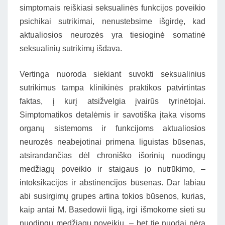
simptomais reiškiasi seksualinės funkcijos poveikio
psichikai sutrikimai, nenustebsime išgirdę, kad
aktualiosios neurozės yra tiesioginė somatinė
seksualinių sutrikimų išdava.
Vertinga nuoroda siekiant suvokti seksualinius
sutrikimus tampa klinikinės praktikos patvirtintas
faktas, į kurį atsižvelgia įvairūs tyrinėtojai.
Simptomatikos detalėmis ir savotiška įtaka visoms
organų sistemoms ir funkcijoms aktualiosios
neurozės neabejotinai primena liguistas būsenas,
atsirandančias dėl chroniško išorinių nuodingų
medžiagų poveikio ir staigaus jo nutrūkimo, –
intoksikacijos ir abstinencijos būsenas. Dar labiau
abi susirgimų grupes artina tokios būsenos, kurias,
kaip antai M. Basedowii ligą, irgi išmokome sieti su
nuodingų medžiagų poveikiu, – bet tie nuodai nėra