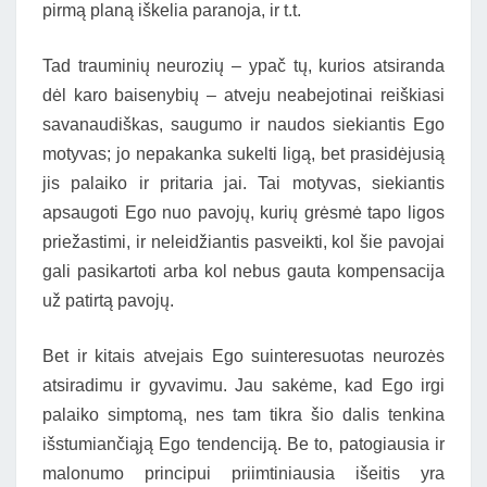
pirmą planą iškelia paranoja, ir t.t.
Tad trauminių neurozių – ypač tų, kurios atsiranda
dėl karo baisenybių – atveju neabejotinai reiškiasi
savanaudiškas, saugumo ir naudos siekiantis Ego
motyvas; jo nepakanka sukelti ligą, bet prasidėjusią
jis palaiko ir pritaria jai. Tai motyvas, siekiantis
apsaugoti Ego nuo pavojų, kurių grėsmė tapo ligos
priežastimi, ir neleidžiantis pasveikti, kol šie pavojai
gali pasikartoti arba kol nebus gauta kompensacija
už patirtą pavojų.
Bet ir kitais atvejais Ego suinteresuotas neurozės
atsiradimu ir gyvavimu. Jau sakėme, kad Ego irgi
palaiko simptomą, nes tam tikra šio dalis tenkina
išstumiančiąją Ego tendenciją. Be to, patogiausia ir
malonumo principui priimtiniausia išeitis yra