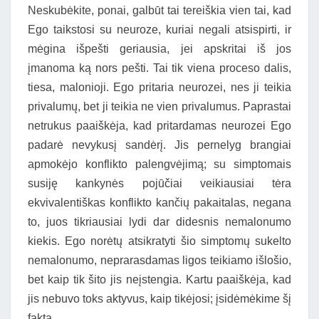
Neskubėkite, ponai, galbūt tai tereiškia vien tai, kad
Ego taikstosi su neuroze, kuriai negali atsispirti, ir
mėgina išpešti geriausia, jei apskritai iš jos
įmanoma ką nors pešti. Tai tik viena proceso dalis,
tiesa, malonioji. Ego pritaria neurozei, nes ji teikia
privalumų, bet ji teikia ne vien privalumus. Paprastai
netrukus paaiškėja, kad pritardamas neurozei Ego
padarė nevykusį sandėrį. Jis pernelyg brangiai
apmokėjo konflikto palengvėjimą; su simptomais
susiję kankynės pojūčiai veikiausiai tėra
ekvivalentiškas konflikto kančių pakaitalas, negana
to, juos tikriausiai lydi dar didesnis nemalonumo
kiekis. Ego norėtų atsikratyti šio simptomų sukelto
nemalonumo, neprarasdamas ligos teikiamo išlošio,
bet kaip tik šito jis neįstengia. Kartu paaiškėja, kad
jis nebuvo toks aktyvus, kaip tikėjosi; įsidėmėkime šį
faktą.