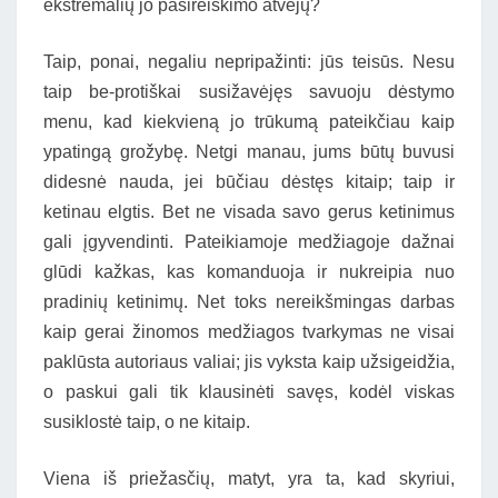
ekstremalių jo pasireiškimo atvejų?
Taip, ponai, negaliu nepripažinti: jūs teisūs. Nesu
taip be-protiškai susižavėjęs savuoju dėstymo
menu, kad kiekvieną jo trūkumą pateikčiau kaip
ypatingą grožybę. Netgi manau, jums būtų buvusi
didesnė nauda, jei būčiau dėstęs kitaip; taip ir
ketinau elgtis. Bet ne visada savo gerus ketinimus
gali įgyvendinti. Pateikiamoje medžiagoje dažnai
glūdi kažkas, kas komanduoja ir nukreipia nuo
pradinių ketinimų. Net toks nereikšmingas darbas
kaip gerai žinomos medžiagos tvarkymas ne visai
paklūsta autoriaus valiai; jis vyksta kaip užsigeidžia,
o paskui gali tik klausinėti savęs, kodėl viskas
susiklostė taip, o ne kitaip.
Viena iš priežasčių, matyt, yra ta, kad skyriui,