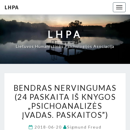
LHPA
Togg
navig
LHPA
Lietuvos Humanistinės Psichologijos Asociacija
BENDRAS
BENDRAS NERVINGUMAS
NERVINGUMAS
(24 PASKAITA IŠ KNYGOS
(24
„PSICHOANALIZĖS
PASKAITA
IŠ
ĮVADAS. PASKAITOS”)
KNYGOS
2018-06-20
Sigmund Freud
„PSICHOANALIZĖS