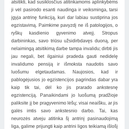
atsitikti, kad susiklosčius atitinkamoms aplinkybėms
ji vėl pasirodo esanti naudinga ir veiksminga, tarsi
įgyja antrinę funkciją, kuri dar labiau sustiprina jos
egzistavimą. Paimkime pavyzdį ne iš patologijos, o
ryškų kasdienio gyvenimo atvejį. Stropus
darbininkas, savo triūsu užsidirbdavęs duoną, per
nelaimingą atsitikimą darbe tampa invalidu; dirbti jis
jau negali, bet ilgainiui pradeda gauti nedidelę
invalidumo pensiją ir išmoksta naudotis savo
luošumu elgetaudamas. Naujosios, kad ir
pablogėjusios jo egzistencijos pagrindas dabar yra
kaip tik tai, dėl ko jis prarado ankstesnę
egzistenciją. Panaikindami jo luošumą pradžioje
paliksite jį be pragyvenimo lėšų; visai neaišku, ar jis
galės imtis savo ankstesnio darbo. Tai, kas
neurozės atveju atitinka šį antrinį pasinaudojimą
liga, galime prijungti kaip antrini ligos teikiamą išlošį