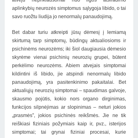
aplinkybių neurozės simptomus sąlygoja libido, o tai
savo ruožtu liudija jo nenormalų panaudojimą.
Bet dabar turiu atkreipti jūsų dėmesį į lemiamą
skirtumą tarp simptomų, būdingų aktualiosioms ir
psichinėms neurozėms; iki šiol daugiausia dėmesio
skyrėme vienai psichinių neurozių grupei, būtent
perkėlimo neurozėms. Abiem atvejais simptomai
kildintini iš libido, jie atspindi nenormalų libido
panaudojimą, yra pasitenkinimo pakaitalai. Bet
aktualiųjų neurozių simptomai – spaudimas galvoje,
skausmo pojūtis, kokio nors organo dirginimas,
funkcijos silpnėjimas ar slopinimas – neturi jokios
„prasmės”, jokios psichinės reikšmės. Jie ne tik
reiškiasi fiziniais požymiais kaip ir, pvz., isterijos
simptomai; tai grynai fiziniai procesai, kurie