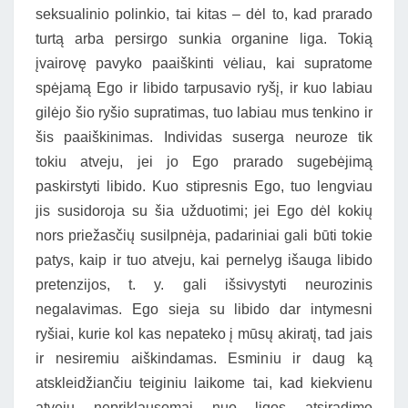
seksualinio polinkio, tai kitas – dėl to, kad prarado
turtą arba persirgo sunkia organine liga. Tokią
įvairovę pavyko paaiškinti vėliau, kai supratome
spėjamą Ego ir libido tarpusavio ryšį, ir kuo labiau
gilėjo šio ryšio supratimas, tuo labiau mus tenkino ir
šis paaiškinimas. Individas suserga neuroze tik
tokiu atveju, jei jo Ego prarado sugebėjimą
paskirstyti libido. Kuo stipresnis Ego, tuo lengviau
jis susidoroja su šia užduotimi; jei Ego dėl kokių
nors priežasčių susilpnėja, padariniai gali būti tokie
patys, kaip ir tuo atveju, kai pernelyg išauga libido
pretenzijos, t. y. gali išsivystyti neurozinis
negalavimas. Ego sieja su libido dar intymesni
ryšiai, kurie kol kas nepateko į mūsų akiratį, tad jais
ir nesiremiu aiškindamas. Esminiu ir daug ką
atskleidžiančiu teiginiu laikome tai, kad kiekvienu
atveju nepriklausomai nuo ligos atsiradimo