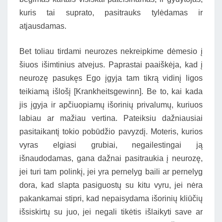
kuris tai suprato, pasitrauks tylėdamas ir
atjausdamas.
Bet toliau tirdami neurozes nekreipkime dėmesio į
šiuos išimtinius atvejus. Paprastai paaiškėja, kad į
neurozę pasukęs Ego įgyja tam tikrą vidinį ligos
teikiamą išlošį [Krankheitsgewinn]. Be to, kai kada
jis įgyja ir apčiuopiamų išorinių privalumų, kuriuos
labiau ar mažiau vertina. Pateiksiu dažniausiai
pasitaikantį tokio pobūdžio pavyzdį. Moteris, kurios
vyras elgiasi grubiai, negailestingai ją
išnaudodamas, gana dažnai pasitraukia į neurozę,
jei turi tam polinkį, jei yra pernelyg baili ar pernelyg
dora, kad slapta pasiguostų su kitu vyru, jei nėra
pakankamai stipri, kad nepaisydama išorinių kliūčių
išsiskirtų su juo, jei negali tikėtis išlaikyti save ar