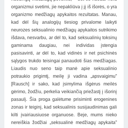
organizmui svetimi, jie nepakliūva į jį iš išorės, o yra
organizmo medžiagų apykaitos rezultatas. Manau,
kad dėl šių analogijų tiesiog privalome laikyti
neurozes seksualinio medžiagų apykaitos sutrikimo
išdava, nesvarbu, ar dėl to, kad seksualinių toksinų
gaminama daugiau, nei individas įstengia
pasisavinti, ar dėl to, kad vidinės ir net psichinės
sąlygos trukdo teisingai panaudoti šias medžiagas.
Liaudis nuo seno taip manė apie seksualinio
potraukio prigimtį, meilę ji vadina „apsvaigimu”
[Rausch] ir sako, kad įsimylima išgėrus meilės
gėrimo, žodžiu, perkelia veikiančią priežastį į išorinį
pasaulį. Šia proga galėtume prisiminti erogenines
zonas ir teiginį, kad seksualinis susijaudinimas gali
kilti įvairiausiuose organuose. Beje, mums nieko
nereiškia žodžiai „seksualinė medžiagų apykaita”