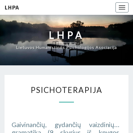
LHPA
Togg
navig
LHPA
Lietuvos Humanistinės Psichologijos Asociacija
PSICHOTERAPIJA
PSICHOTERAPIJA
Gaivinančių, gydančių vaizdinių…
gramatika (9 skyrius iš knygos