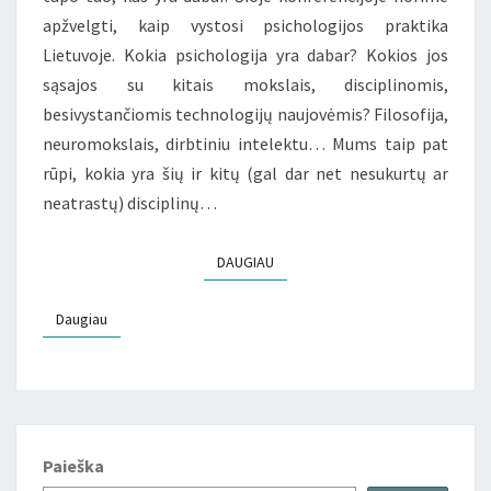
apžvelgti, kaip vystosi psichologijos praktika
Lietuvoje. Kokia psichologija yra dabar? Kokios jos
sąsajos su kitais mokslais, disciplinomis,
besivystančiomis technologijų naujovėmis? Filosofija,
neuromokslais, dirbtiniu intelektu… Mums taip pat
rūpi, kokia yra šių ir kitų (gal dar net nesukurtų ar
neatrastų) disciplinų…
DAUGIAU
DAUGIAU
Daugiau
Daugiau
Paieška