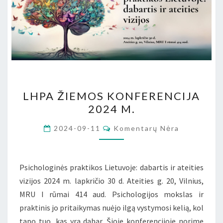
LHPA
LHPA ŽIEMOS KONFERENCIJA
ŽIEMOS
2024 M.
KONFERENCIJA
2024
Komentarai
2024-09-11
Komentarų Nėra
M.
Psichologinės praktikos Lietuvoje: dabartis ir ateities
vizijos 2024 m. lapkričio 30 d. Ateities g. 20, Vilnius,
MRU I rūmai 414 aud. Psichologijos mokslas ir
praktinis jo pritaikymas nuėjo ilgą vystymosi kelią, kol
tapo tuo, kas yra dabar. Šioje konferencijoje norime