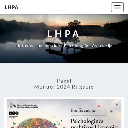
LHPA
Togg
navig
LHPA
Lietuvos Humanistinės Psichologijos Asociacija
Pagal
Mėnuo:
2024 Rugsėjo