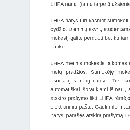
LHPA nariai (tame tarpe 3 užsienie
LHPA narys turi kasmet sumokėti 
dydžio. Dieninių skyrių studentams
mokestį galite perduoti bet kuriam
banke.
LHPA metinis mokestis laikomas s
metų pradžios. Sumokėję mokes
asociacijos renginiuose. Tie,
automatiškai išbraukiami iš narių
atskiro prašymo likti LHPA rėmėj
elektroniniu paštu. Gauti informa
narys, parašęs atskirą prašymą 