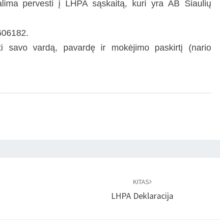
lima pervesti į LHPA sąskaitą, kuri yra AB Šiaulių
606182.
ti savo vardą, pavardę ir mokėjimo paskirtį (nario
KITAS
LHPA Deklaracija