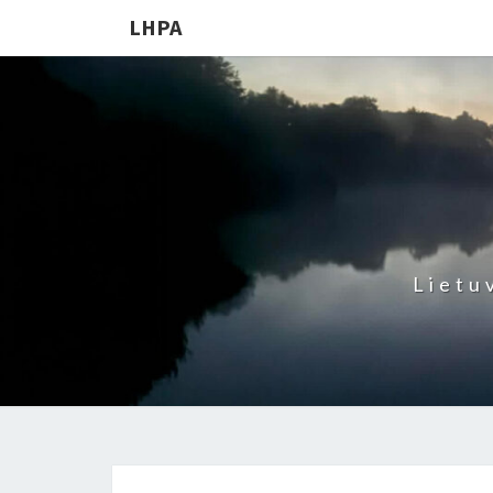
LHPA
Lietu