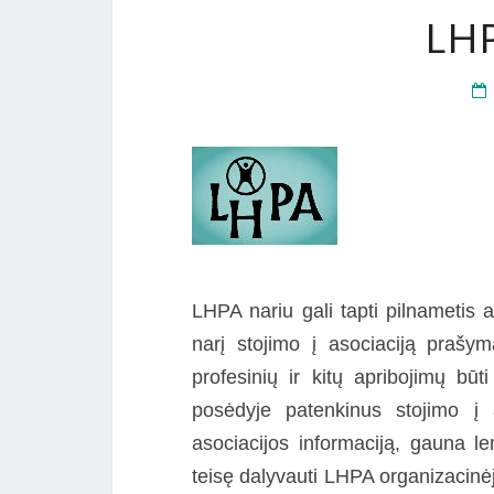
LH
LHPA nariu gali tapti pilnametis
narį stojimo į asociaciją prašy
profesinių ir kitų apribojimų b
posėdyje patenkinus stojimo į
asociacijos informaciją, gauna l
teisę dalyvauti LHPA organizacinė