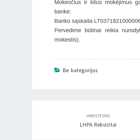
Mokesčius ir kitus mokėjimus ga
banke:
Banko sąskaita LT037182100000
Pervedime būtinai reikia nurody
mokestis).
Be kategorijos
Įrašo
naršymas
ANKSTESNIS
LHPA Rekvizitai