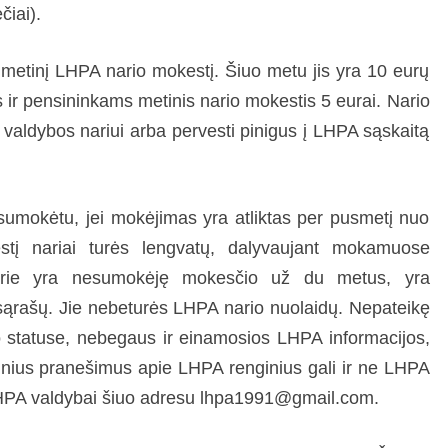
čiai).
metinį LHPA nario mokestį. Šiuo metu jis yra 10 eurų
 ir pensininkams metinis nario mokestis 5 eurai. Nario
 valdybos nariui arba pervesti pinigus į LHPA sąskaitą
umokėtu, jei mokėjimas yra atliktas per pusmetį nuo
tį nariai turės lengvatų, dalyvaujant mokamuose
 kurie yra nesumokėję mokesčio už du metus, yra
 sąrašų. Jie nebeturės LHPA nario nuolaidų. Nepateikę
o statuse, nebegaus ir einamosios LHPA informacijos,
cinius pranešimus apie LHPA renginius gali ir ne LHPA
LHPA valdybai šiuo adresu lhpa1991@gmail.com.