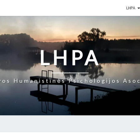
LHPA
LHPA
vos Humanistinės Psichologijos Asoc