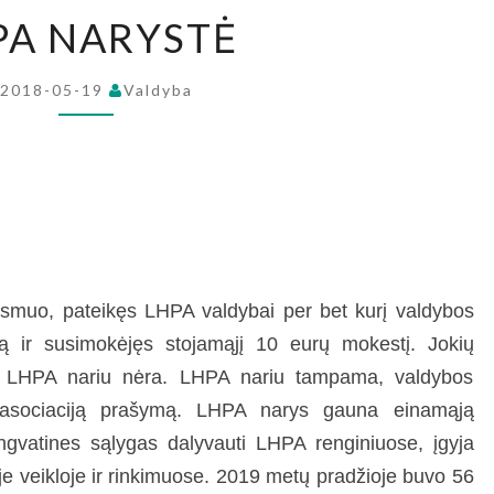
LHPA
PA NARYSTĖ
NARYSTĖ
2018-05-19
Valdyba
 asmuo, pateikęs LHPA valdybai per bet kurį valdybos
mą ir susimokėjęs stojamąjį 10 eurų mokestį. Jokių
ūti LHPA nariu nėra. LHPA nariu tampama, valdybos
 asociaciją prašymą. LHPA narys gauna einamąją
engvatines sąlygas dalyvauti LHPA renginiuose, įgyja
je veikloje ir rinkimuose. 2019 metų pradžioje buvo 56