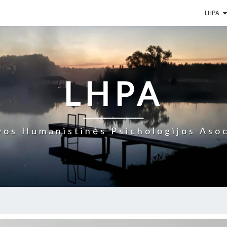
LHPA
LHPA
vos Humanistinės Psichologijos Asoc