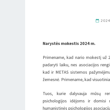
202
Narystės mokestis 2024 m.
Primename, kad nario mokestį už 20
padaryti laiku, nes asociacijos re
kad ir METAS sistemos pažymėjima
žemesnė. Primename, kad visuotiniame
Tuos, kurie dalyvauja mūsų reng
psichologijos idėjoms ir domisi 
humanistinės psichologijos asociaciją.