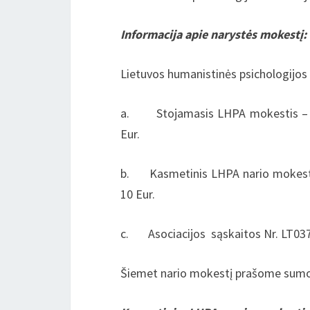
Informacija apie narystės mokestį:
Lietuvos humanistinės psichologijos 
a. Stojamasis LHPA mokestis – 15
Eur.
b. Kasmetinis LHPA nario mokestis
10 Eur.
c. Asociacijos sąskaitos Nr. LT037
Šiemet nario mokestį prašome sumokė