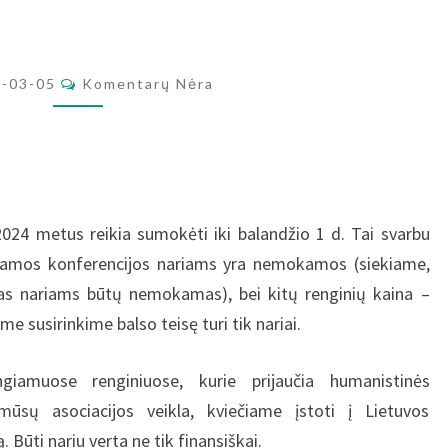
Komentarai
4-03-05
Komentarų Nėra
24 metus reikia sumokėti iki balandžio 1 d. Tai svarbu
ngiamos konferencijos nariams yra nemokamos (siekiame,
s nariams būtų nemokamas), bei kitų renginių kaina –
 susirinkime balso teisę turi tik nariai.
iamuose renginiuose, kurie prijaučia humanistinės
mūsų asociacijos veikla, kviečiame įstoti į Lietuvos
 Būti nariu verta ne tik finansiškai.