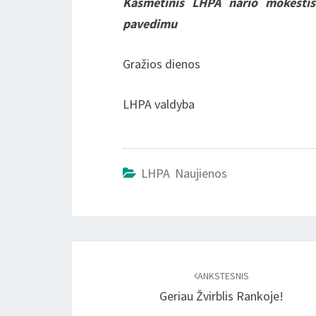
Kasmetinis LHPA nario mokesti
pavedimu
Gražios dienos
LHPA valdyba
LHPA Naujienos
Įrašo
naršymas
ANKSTESNIS
Geriau Žvirblis Rankoje!