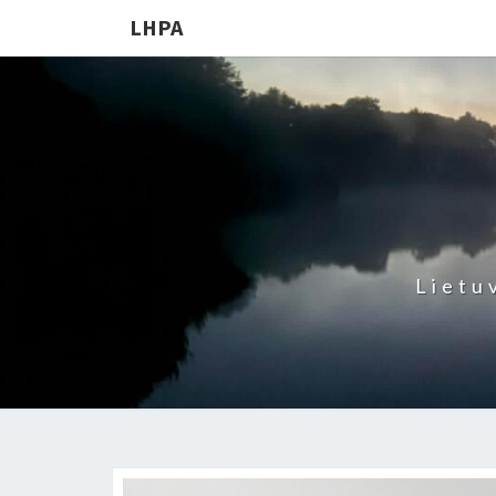
LHPA
Lietu