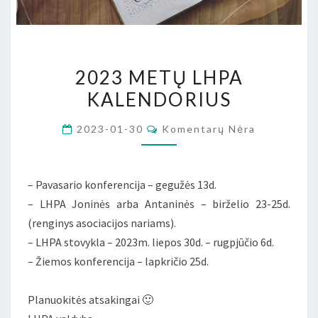
2023
2023 METŲ LHPA
METŲ
KALENDORIUS
LHPA
KALENDORIUS
Komentarai
2023-01-30
Komentarų Nėra
– Pavasario konferencija – gegužės 13d.
– LHPA Joninės arba Antaninės – birželio 23-25d.
(renginys asociacijos nariams).
– LHPA stovykla – 2023m. liepos 30d. – rugpjūčio 6d.
– Žiemos konferencija – lapkričio 25d.
Planuokitės atsakingai 🙂