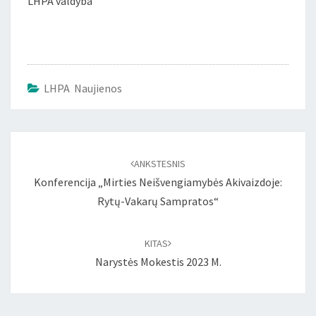
LHPA valdyba
LHPA Naujienos
Įrašo
naršymas
ANKSTESNIS
Konferencija „Mirties Neišvengiamybės Akivaizdoje:
Rytų-Vakarų Sampratos“
KITAS
Narystės Mokestis 2023 M.