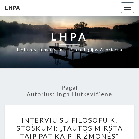
LHPA
Togg
navig
LHPA
Lietuvos Humanistinės Psichologijos Asociacija
Pagal
Autorius:
Inga Liutkevičienė
INTERVIU
INTERVIU SU FILOSOFU K.
SU
STOŠKUMI: „TAUTOS MIRŠTA
FILOSOFU
TAIP PAT KAIP IR ŽMONĖS“
K.