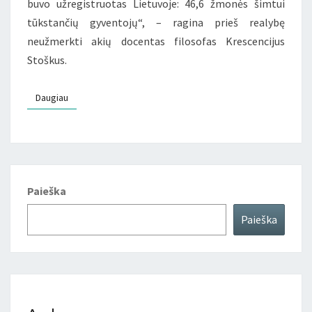
buvo užregistruotas Lietuvoje: 46,6 žmonės šimtui
tūkstančių gyventojų“, – ragina prieš realybę
neužmerkti akių docentas filosofas Krescencijus
Stoškus.
Daugiau
Daugiau
Paieška
Paieška