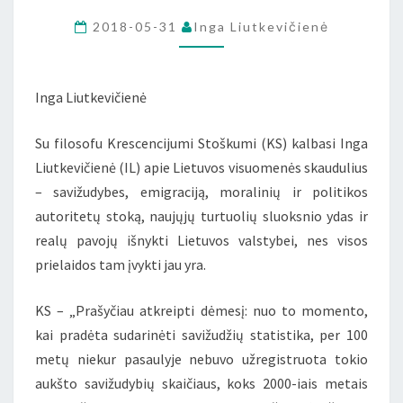
STOŠKUMI:
2018-05-31
Inga Liutkevičienė
„TAUTOS
MIRŠTA
TAIP
Inga Liutkevičienė
PAT
Su filosofu Krescencijumi Stoškumi (KS) kalbasi Inga
KAIP
Liutkevičienė (IL) apie Lietuvos visuomenės skaudulius
IR
– savižudybes, emigraciją, moralinių ir politikos
ŽMONĖS“
autoritetų stoką, naujųjų turtuolių sluoksnio ydas ir
realų pavojų išnykti Lietuvos valstybei, nes visos
prielaidos tam įvykti jau yra.
KS – „Prašyčiau atkreipti dėmesį: nuo to momento,
kai pradėta sudarinėti savižudžių statistika, per 100
metų niekur pasaulyje nebuvo užregistruota tokio
aukšto savižudybių skaičiaus, koks 2000-iais metais