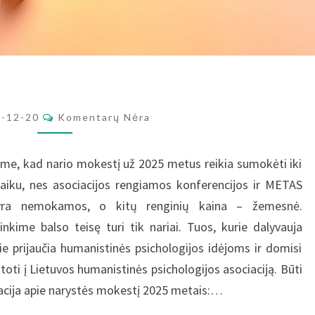
Komentarai
4-12-20
Komentarų Nėra
e, kad nario mokestį už 2025 metus reikia sumokėti iki
laiku, nes asociacijos rengiamos konferencijos ir METAS
yra nemokamos, o kitų renginių kaina – žemesnė.
kime balso teisę turi tik nariai. Tuos, kurie dalyvauja
 prijaučia humanistinės psichologijos idėjoms ir domisi
toti į Lietuvos humanistinės psichologijos asociaciją. Būti
rmacija apie narystės mokestį 2025 metais:…