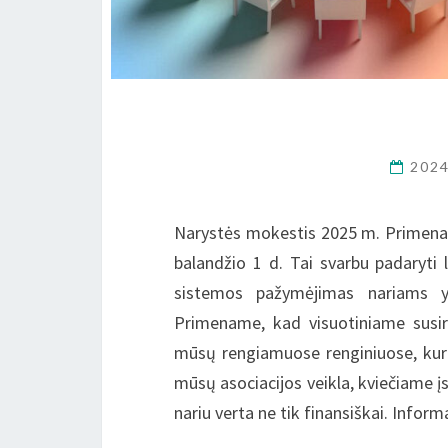
202
Narystės mokestis 2025 m. Primenam
balandžio 1 d. Tai svarbu padaryti 
sistemos pažymėjimas nariams 
Primename, kad visuotiniame susirin
mūsų rengiamuose renginiuose, kurie
mūsų asociacijos veikla, kviečiame įs
nariu verta ne tik finansiškai. Info