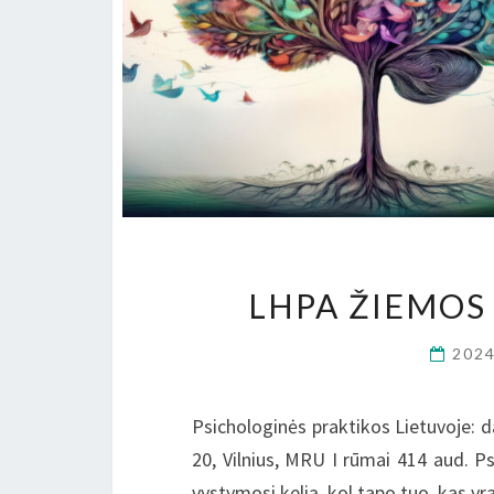
LHPA ŽIEMOS
202
Psichologinės praktikos Lietuvoje: dab
20, Vilnius, MRU I rūmai 414 aud. Ps
vystymosi kelią, kol tapo tuo, kas yr