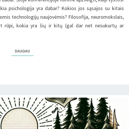
okia psichologija yra dabar? Kokios jos sąsajos su kitais
iomis technologijų naujovėmis? Filosofija, neuromokslais,
 rūpi, kokia yra šių ir kitų (gal dar net nesukurtų ar
DAUGIAU
DAUGIAU