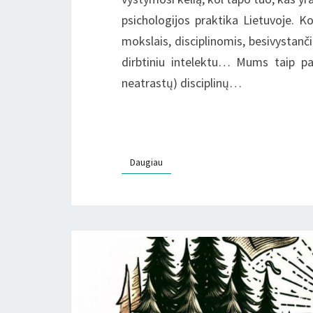
psichologijos praktika Lietuvoje. K
mokslais, disciplinomis, besivystanč
dirbtiniu intelektu… Mums taip pat
neatrastų) disciplinų…
Daugiau
Daugiau