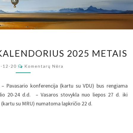
LHPA
KALENDORIUS 2025 METAIS
RENGINIŲ
KALENDORIUS
Komentarai
4-12-20
Komentarų Nėra
2025
METAIS
– Pavasario konferencija (kartu su VDU) bus rengiama
lio 20-24 d.d. – Vasaros stovykla nuo liepos 27 d. iki
a (kartu su MRU) numatoma lapkričio 22 d.