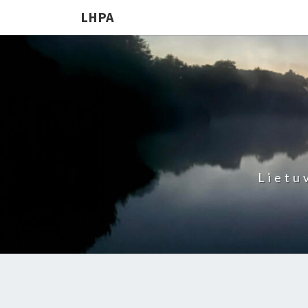
LHPA
Lietu