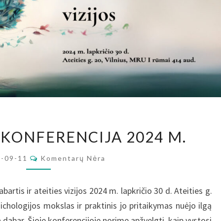
LHPA
 KONFERENCIJA 2024 M.
ŽIEMOS
KONFERENCIJA
Komentarai
4-09-11
Komentarų Nėra
2024
M.
artis ir ateities vizijos 2024 m. lapkričio 30 d. Ateities g.
ichologijos mokslas ir praktinis jo pritaikymas nuėjo ilgą
a dabar. Šioje konferencijoje norime apžvelgti, kaip vystosi