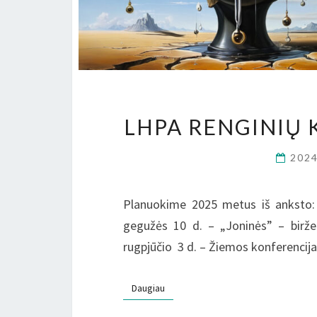
LHPA RENGINIŲ 
202
Planuokime 2025 metus iš anksto: 
gegužės 10 d. – „Joninės” – birže
rugpjūčio 3 d. – Žiemos konferencij
Daugiau
Daugiau