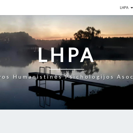
LHPA
LHPA
vos Humanistinės Psichologijos Asoc