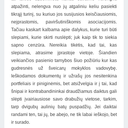
atpažinti, nelengva nuo jų atgaliniu keliu pasiekti
tikrąjį turinį, su kuriuo jos susijusios keisčiausiomis,
neįprastomis, paviršutiniškomis asociacijomis.
Tačiau kaskart kalbama apie dalykus, kurie turi būti
slepiami, kurie skirti nuslėpti; juk kaip tik to siekia
sapno cenzūra. Nereikia tikėtis, kad tai, kas
slepiama, atrasime įprastoje vietoje. Šiandien
veikiančios pasienio tarnybos šiuo požiūriu kur kas
gudresnės už šveicarų mokyklos vadovybę.
Ieškodamos dokumentų ir užrašų jos nesitenkina
portfeliais ir piniginėmis, bet atsižvelgia ir į tai, kad
šnipai ir kontrabandininkai draudžiamus daiktus gali
slėpti įvairiausiose savo drabužių vietose, tarkim,
tarp dvigubų aulinių batų puspadžių. Jei daiktai
randami ten, tai jų, be abejo, ne tik labai ieškojo, bet
ir surado.