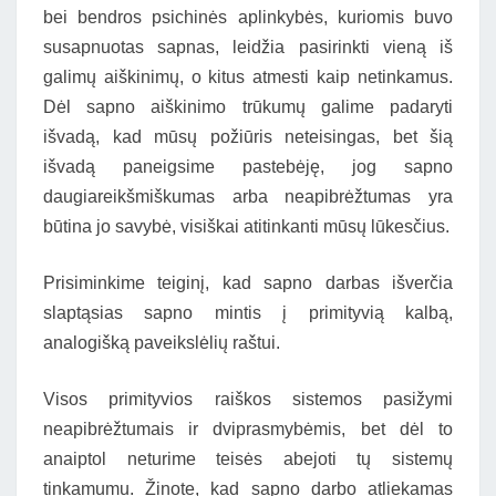
bei bendros psichinės aplinkybės, kuriomis buvo
susapnuotas sapnas, leidžia pasirinkti vieną iš
galimų aiškinimų, o kitus atmesti kaip netinkamus.
Dėl sapno aiškinimo trūkumų galime padaryti
išvadą, kad mūsų požiūris neteisingas, bet šią
išvadą paneigsime pastebėję, jog sapno
daugiareikšmiškumas arba neapibrėžtumas yra
būtina jo savybė, visiškai atitinkanti mūsų lūkesčius.
Prisiminkime teiginį, kad sapno darbas išverčia
slaptąsias sapno mintis į primityvią kalbą,
analogišką paveikslėlių raštui.
Visos primityvios raiškos sistemos pasižymi
neapibrėžtumais ir dviprasmybėmis, bet dėl to
anaiptol neturime teisės abejoti tų sistemų
tinkamumu. Žinote, kad sapno darbo atliekamas