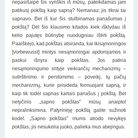
nepasišaipė šis vyriškis iš mūsų, pateikdamas jam
patikusį pokštą kaip sapną? Nemanau; jis tikrai tai
sapnavo. Bet iš kur šis stulbinamas panašumas į
pokštą? Dėl šio klausimo kitados kiek išklydau iš
kelio pajutęs būtinybę nuodugniau ištirti pokštą.
Paaiškėjo, kad pokštas atsiranda, kai ikisąmoningos
[vorbewusst] mintys nesąmoningai apdorojamos ir
paskui išnyra kaip pokštas. Jos patiria
nesąmoningumo srityje veikiančių mechanizmų –
sutirštinimo ir perstūmimo – poveikį, tų pačių
mechanizmų, kurie prisideda formuojant sapną, ir
kaip tik todėl sapnas kartais panašus į pokštą. Bet
netyčinis „sapno pokštas” mūsų anaiptol
nepralinksmina. Patyrinėję pokštą galite sužinoti
kodėl. „Sapno pokštas” mums atrodo nevykęs
pokštas, jis nesukelia juoko, palieka mus abejingus.