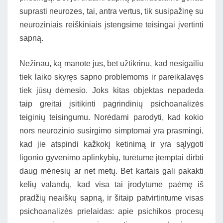
suprasti neurozes, tai, antra vertus, tik susipažinę su
neuroziniais reiškiniais įstengsime teisingai įvertinti
sapną.
Nežinau, ką manote jūs, bet užtikrinu, kad nesigailiu
tiek laiko skyręs sapno problemoms ir pareikalavęs
tiek jūsų dėmesio. Joks kitas objektas nepadeda
taip greitai įsitikinti pagrindinių psichoanalizės
teiginių teisingumu. Norėdami parodyti, kad kokio
nors neurozinio susirgimo simptomai yra prasmingi,
kad jie atspindi kažkokį ketinimą ir yra sąlygoti
ligonio gyvenimo aplinkybių, turėtume įtemptai dirbti
daug mėnesių ar net metų. Bet kartais gali pakakti
kelių valandų, kad visa tai įrodytume paėmę iš
pradžių neaiškų sapną, ir šitaip patvirtintume visas
psichoanalizės prielaidas: apie psichikos procesų