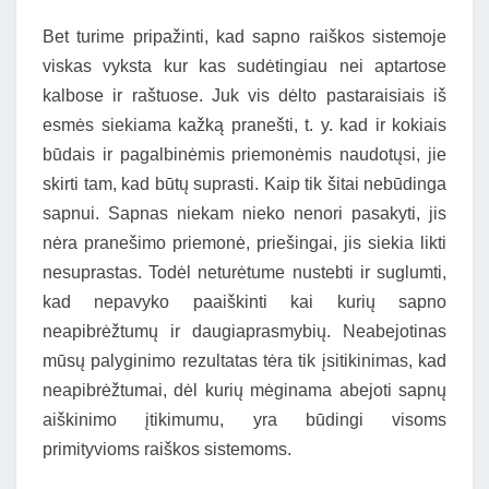
Bet turime pripažinti, kad sapno raiškos sistemoje
viskas vyksta kur kas sudėtingiau nei aptartose
kalbose ir raštuose. Juk vis dėlto pastaraisiais iš
esmės siekiama kažką pranešti, t. y. kad ir kokiais
būdais ir pagalbinėmis priemonėmis naudotųsi, jie
skirti tam, kad būtų suprasti. Kaip tik šitai nebūdinga
sapnui. Sapnas niekam nieko nenori pasakyti, jis
nėra pranešimo priemonė, priešingai, jis siekia likti
nesuprastas. Todėl neturėtume nustebti ir suglumti,
kad nepavyko paaiškinti kai kurių sapno
neapibrėžtumų ir daugiaprasmybių. Neabejotinas
mūsų palyginimo rezultatas tėra tik įsitikinimas, kad
neapibrėžtumai, dėl kurių mėginama abejoti sapnų
aiškinimo įtikimumu, yra būdingi visoms
primityvioms raiškos sistemoms.