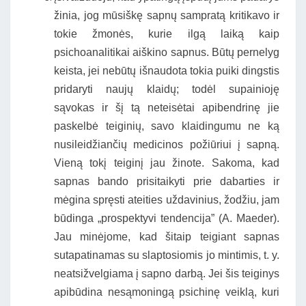
žinia, jog mūsiškę sapnų sampratą kritikavo ir
tokie žmonės, kurie ilgą laiką kaip
psichoanalitikai aiškino sapnus. Būtų pernelyg
keista, jei nebūtų išnaudota tokia puiki dingstis
pridaryti naujų klaidų; todėl supainioję
sąvokas ir šį tą neteisėtai apibendrinę jie
paskelbė teiginių, savo klaidingumu ne ką
nusileidžiančių medicinos požiūriui į sapną.
Vieną tokį teiginį jau žinote. Sakoma, kad
sapnas bando prisitaikyti prie dabarties ir
mėgina spręsti ateities uždavinius, žodžiu, jam
būdinga „prospektyvi tendencija” (A. Maeder).
Jau minėjome, kad šitaip teigiant sapnas
sutapatinamas su slaptosiomis jo mintimis, t. y.
neatsižvelgiama į sapno darbą. Jei šis teiginys
apibūdina nesąmoningą psichinę veiklą, kuri