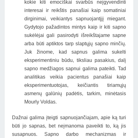
kokie kiti emociškai svarbūs neįgyvendinti
interesai ir reikštis panašiai kaip somatiniai
dirginimai, veikiantys sapnuojantįjį miegant.
Gydytojo pažadintos mintys kaip ir kiti sapno
sukėlėjai gali pasirodyti išreikštajame sapne
arba būti aptiktos tarp slaptųjų sapno minčių.
Juk žinome, kad sapnus galima sukelti
eksperimentiniu būdu, tiksliau pasakius, dalį
sapno medžiagos sapnui galima pateikti. Tad
analitikas veikia pacientus panašiai kaip
eksperimentuotojas, keičiantis tiriamųjų
asmenų galūnių padėtis, tarkim, minėtasis
Mourly Voldas.
Dažnai galima įteigti sapnuojančiajam, apie ką turi
būti jo sapnas, bet neįmanoma paveikti to, ką jis
susapnuos. Sapno darbo mechanizmas ir