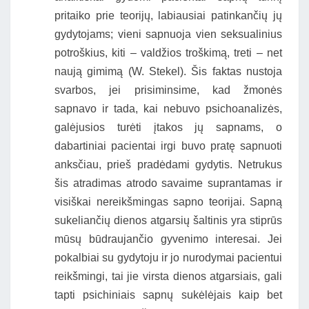
pritaiko prie teorijų, labiausiai patinkančių jų
gydytojams; vieni sapnuoja vien seksualinius
potroškius, kiti – valdžios troškimą, treti – net
naują gimimą (W. Stekel). Šis faktas nustoja
svarbos, jei prisiminsime, kad žmonės
sapnavo ir tada, kai nebuvo psichoanalizės,
galėjusios turėti įtakos jų sapnams, o
dabartiniai pacientai irgi buvo pratę sapnuoti
anksčiau, prieš pradėdami gydytis. Netrukus
šis atradimas atrodo savaime suprantamas ir
visiškai nereikšmingas sapno teorijai. Sapną
sukeliančių dienos atgarsių šaltinis yra stiprūs
mūsų būdraujančio gyvenimo interesai. Jei
pokalbiai su gydytoju ir jo nurodymai pacientui
reikšmingi, tai jie virsta dienos atgarsiais, gali
tapti psichiniais sapnų sukėlėjais kaip bet