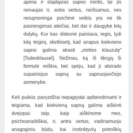
apima ir slaptąsias sapno mintis, tai jis
nenaujas ir, antra vertus, neišsamus, nes
nesąmoninga psichinė veikla yra ne tik
pasirengimas ateičiai, bet dar ir daugybė kitų
dalykų. Kur kas didesnė painiava, regis, lydi
kitą teiginį, skelbiantį, kad anapus kiekvieno
sapno galima atrasti „mirties klauzulę”
[Todesklausel]. Nežinau, ką iš tikrųjų ši
formulė reiškia, bet spėju, kad ji atsirado
supainiojus sapną su sapnuojančiojo
asmenybe.
Keli puikūs pavyzdžiai nepagrįstai apibendrinami ir
teigiama, kad kiekvieną sapną galima aiškinti
dvejopai: taip, kaip aiškinome mes,
psichoanalitiškai, ir, antra vertus, vadinamuoju
anagoginiu būdu, kai instinktyvių potroškių