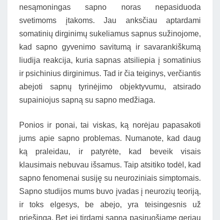
nesąmoningas sapno noras nepasiduoda
svetimoms įtakoms. Jau anksčiau aptardami
somatinių dirginimų sukeliamus sapnus sužinojome,
kad sapno gyvenimo savitumą ir savarankiškumą
liudija reakcija, kuria sapnas atsiliepia į somatinius
ir psichinius dirginimus. Tad ir čia teiginys, verčiantis
abejoti sapnų tyrinėjimo objektyvumu, atsirado
supainiojus sapną su sapno medžiaga.
Ponios ir ponai, tai viskas, ką norėjau papasakoti
jums apie sapno problemas. Numanote, kad daug
ką praleidau, ir patyrėte, kad beveik visais
klausimais nebuvau išsamus. Taip atsitiko todėl, kad
sapno fenomenai susiję su neuroziniais simptomais.
Sapno studijos mums buvo įvadas į neurozių teoriją,
ir toks elgesys, be abejo, yra teisingesnis už
priešingą. Bet jei tirdami sapną pasiruošiame geriau