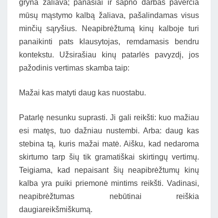
gryna žaliava; panašiai ir sapno darbas paverčia
mūsų mąstymo kalbą žaliava, pašalindamas visus
minčių sąryšius. Neapibrėžtumą kinų kalboje turi
panaikinti pats klausytojas, remdamasis bendru
kontekstu. Užsirašiau kinų patarlės pavyzdį, jos
pažodinis vertimas skamba taip:
Mažai kas matyti daug kas nuostabu.
Patarlę nesunku suprasti. Ji gali reikšti: kuo mažiau
esi matęs, tuo dažniau nustembi. Arba: daug kas
stebina tą, kuris mažai matė. Aišku, kad nedaroma
skirtumo tarp šių tik gramatiškai skirtingų vertimų.
Teigiama, kad nepaisant šių neapibrėžtumų kinų
kalba yra puiki priemonė mintims reikšti. Vadinasi,
neapibrėžtumas nebūtinai reiškia
daugiareikšmiškumą.