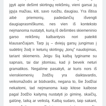
įgyti apie dešimt skirtingų reikšmių, vieni garsai jų
įgyja mažiau, kiti, savo ruožtu, daugiau. Yra ištisa
aibė priemonių, padedančių išvengti
daugiaprasmiškumo, nes vien iš konteksto
neįmanoma nustatyti, kurią iš dešimties skiemeninio
garso reikšmių kalbantysis nori pateikti
klausančiajam. Tarp jų – dviejų garsų jungimas į
sudėtinį žodį ir keturių skirtingų „tonų” naudojimas,
tariant skiemenis. Jeigu šią kalbą lyginame su
sapnais, tai dar įdomiau, kad ji beveik neturi
gramatikos. Negalime pasakyti, ar kuris nors iš
vienskiemenių žodžių yra daiktavardis,
veiksmažodis ar būdvardis, negana to, šie žodžiai
nekaitomi, tad neįmanoma kaip kitose kalbose
pagal žodžio kaitymą nustatyti jo giminę, skaičių,
galūnę, laiką ar veikslą. Kalbą sudaro, taip sakant,