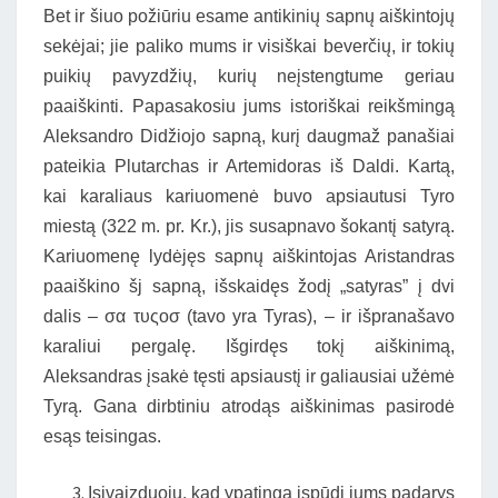
Bet ir šiuo požiūriu esame antikinių sapnų aiškintojų
sekėjai; jie paliko mums ir visiškai beverčių, ir tokių
puikių pavyzdžių, kurių neįstengtume geriau
paaiškinti. Papasakosiu jums istoriškai reikšmingą
Aleksandro Didžiojo sapną, kurį daugmaž panašiai
pateikia Plutarchas ir Artemidoras iš Daldi. Kartą,
kai karaliaus kariuomenė buvo apsiautusi Tyro
miestą (322 m. pr. Kr.), jis susapnavo šokantį satyrą.
Kariuomenę lydėjęs sapnų aiškintojas Aristandras
paaiškino šj sapną, išskaidęs žodį „satyras” į dvi
dalis – σα τυςοσ (tavo yra Tyras), – ir išpranašavo
karaliui pergalę. Išgirdęs tokį aiškinimą,
Aleksandras įsakė tęsti apsiaustį ir galiausiai užėmė
Tyrą. Gana dirbtiniu atrodąs aiškinimas pasirodė
esąs teisingas.
Įsivaizduoju, kad ypatingą įspūdį jums padarys