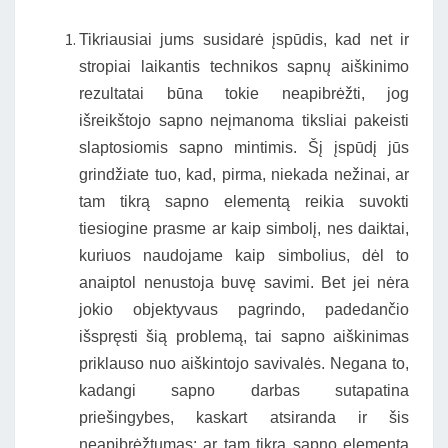
Tikriausiai jums susidarė įspūdis, kad net ir
stropiai laikantis technikos sapnų aiškinimo
rezultatai būna tokie neapibrėžti, jog
išreikštojo sapno neįmanoma tiksliai pakeisti
slaptosiomis sapno mintimis. Šį įspūdį jūs
grindžiate tuo, kad, pirma, niekada nežinai, ar
tam tikrą sapno elementą reikia suvokti
tiesiogine prasme ar kaip simbolį, nes daiktai,
kuriuos naudojame kaip simbolius, dėl to
anaiptol nenustoja buvę savimi. Bet jei nėra
jokio objektyvaus pagrindo, padedančio
išspręsti šią problemą, tai sapno aiškinimas
priklauso nuo aiškintojo savivalės. Negana to,
kadangi sapno darbas sutapatina
priešingybes, kaskart atsiranda ir šis
neapibrėžtumas: ar tam tikrą sapno elementą