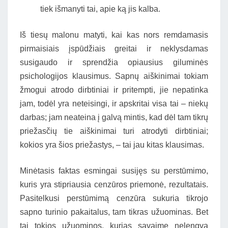
tiek išmanyti tai, apie ką jis kalba.
Iš tiesų malonu matyti, kai kas nors remdamasis
pirmaisiais įspūdžiais greitai ir neklysdamas
susigaudo ir sprendžia opiausius giluminės
psichologijos klausimus. Sapnų aiškinimai tokiam
žmogui atrodo dirbtiniai ir pritempti, jie nepatinka
jam, todėl yra neteisingi, ir apskritai visa tai – niekų
darbas; jam neateina į galvą mintis, kad dėl tam tikrų
priežasčių tie aiškinimai turi atrodyti dirbtiniai;
kokios yra šios priežastys, – tai jau kitas klausimas.
Minėtasis faktas esmingai susijęs su perstūmimo,
kuris yra stipriausia cenzūros priemonė, rezultatais.
Pasitelkusi perstūmimą cenzūra sukuria tikrojo
sapno turinio pakaitalus, tam tikras užuominas. Bet
tai tokios užuominos, kurias savaime nelengva