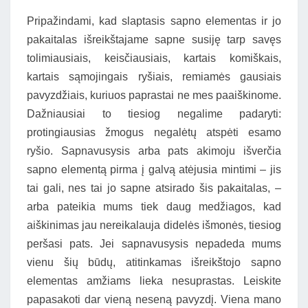
Pripažindami, kad slaptasis sapno elementas ir jo
pakaitalas išreikštajame sapne susiję tarp savęs
tolimiausiais, keisčiausiais, kartais komiškais,
kartais sąmojingais ryšiais, remiamės gausiais
pavyzdžiais, kuriuos paprastai ne mes paaiškinome.
Dažniausiai to tiesiog negalime padaryti:
protingiausias žmogus negalėtų atspėti esamo
ryšio. Sapnavusysis arba pats akimoju išverčia
sapno elementą pirma į galvą atėjusia mintimi – jis
tai gali, nes tai jo sapne atsirado šis pakaitalas, –
arba pateikia mums tiek daug medžiagos, kad
aiškinimas jau nereikalauja didelės išmonės, tiesiog
peršasi pats. Jei sapnavusysis nepadeda mums
vienu šių būdų, atitinkamas išreikštojo sapno
elementas amžiams lieka nesuprastas. Leiskite
papasakoti dar vieną neseną pavyzdį. Viena mano