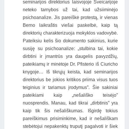
seminarijos direktorius laisvojoje Šveicarijoje
neteko tarnybos už tai, kad užsiiminėjo
psichoanalize. Jis pareiškė protestą, ir vienas
Berno laikraštis viešai paskelbė, kaip tą
direktorių charakterizuoja mokyklos vadovybė.
Pateiksiu kelis šio dokumento sakinius, kurie
susiję su psichoanalize: „stulbina tai, kokie
dirbtini ir įmantrūs yra daugelis pavyzdžių,
pateikiamų ir minėtoje Dr. Pfisterio iš Ciuricho
knygoje… Iš tikrųjų keista, kad seminarijos
direktorius be jokios kritikos priima visus tuos
teiginius ir tariamus įrodymus”. Šie sakiniai
pateikiami kaip „nešališko teisėjo”
nuosprendis. Manau, kad tikrai „dirbtinis” yra
kaip tik šis nešališkumas. Išgirdę tokius
pareiškimus prisiminkime, kad ir nešališkam
stebėtojui nepakenktų truputį pagalvoti ir šiek