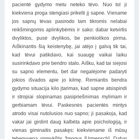
pacientė gydymo metu neteko tėvo. Nuo tol ji
kiekviena proga stengiasi prikelti jį sapne. Viename
jos sapnų tėvas pasirodo tam tikromis nelabai
reikšmingomis aplinkybėmis ir sako: dabar ketvirtis
dvyliktos, pusė dvylikos, be penkiolikos pirma.
Aiškinantis šią keistenybę, jai atėjo į galvą tik tai,
kad tėvui patikdavo, kai suaugę vaikai laiku
susirinkdavo prie bendro stalo. Aišku, kad tai siejosi
su sapno elementu, bet dar negalėjome padaryti
jokios išvados apie jo kilmę. Remiantis bendra
gydymo situacija kilo įtarimas, kad sapne atsispindi
ir stropiai slopinamas pasipriešinimas mylimam ir
gerbiamam tėvui. Paskesnės pacientės mintys
atrodo visai nutolusios nuo sapno; ji pasakoja, kad
vakar jai girdint daug kalbėta apie psichologiją, ir
vienas giminaitis pasakęs: kiekviename iš mūsų
tebegyvena pirmykštis žmogus [Urmensch]. Dabar