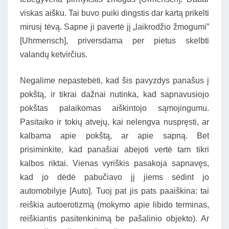
viskas aišku. Tai buvo puiki dingstis dar kartą prikelti
mirusį tėvą. Sapne ji pavertė jį „laikrodžio žmogumi”
[Uhrmensch], priversdama per pietus skelbti
valandų ketvirčius.
Negalime nepastebėti, kad šis pavyzdys panašus į
pokštą, ir tikrai dažnai nutinka, kad sapnavusiojo
pokštas palaikomas aiškintojo sąmojingumu.
Pasitaiko ir tokių atvejų, kai nelengva nuspręsti, ar
kalbama apie pokštą, ar apie sapną. Bet
prisiminkite, kad panašiai abejoti vertė tam tikri
kalbos riktai. Vienas vyriškis pasakoja sapnavęs,
kad jo dėdė pabučiavo jį jiems sėdint jo
automobilyje [Auto]. Tuoj pat jis pats paaiškina: tai
reiškia autoerotizmą (mokymo apie libido terminas,
reiškiantis pasitenkinimą be pašalinio objekto). Ar