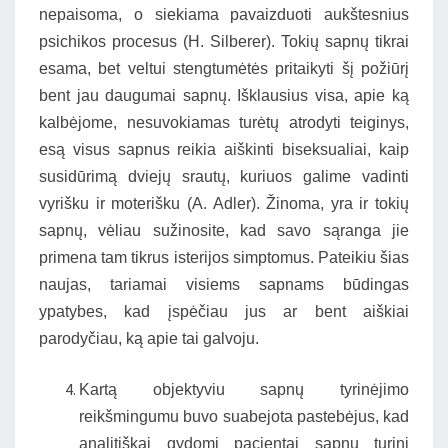
nepaisoma, o siekiama pavaizduoti aukštesnius
psichikos procesus (H. Silberer). Tokių sapnų tikrai
esama, bet veltui stengtumėtės pritaikyti šį požiūrį
bent jau daugumai sapnų. Išklausius visa, apie ką
kalbėjome, nesuvokiamas turėtų atrodyti teiginys,
esą visus sapnus reikia aiškinti biseksualiai, kaip
susidūrimą dviejų srautų, kuriuos galime vadinti
vyrišku ir moterišku (A. Adler). Žinoma, yra ir tokių
sapnų, vėliau sužinosite, kad savo sąranga jie
primena tam tikrus isterijos simptomus. Pateikiu šias
naujas, tariamai visiems sapnams būdingas
ypatybes, kad įspėčiau jus ar bent aiškiai
parodyčiau, ką apie tai galvoju.
Kartą objektyviu sapnų tyrinėjimo
reikšmingumu buvo suabejota pastebėjus, kad
analitiškai gydomi pacientai sapnų turinį