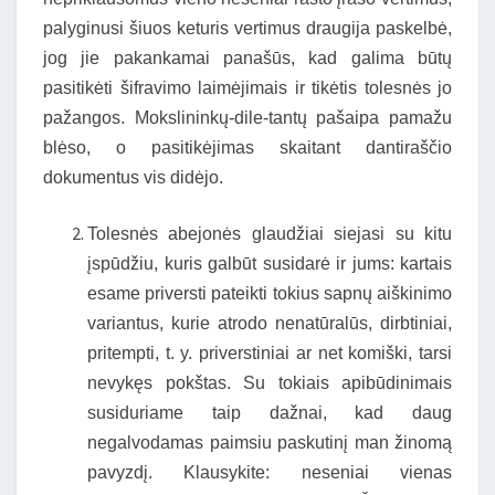
palyginusi šiuos keturis vertimus draugija paskelbė,
jog jie pakankamai panašūs, kad galima būtų
pasitikėti šifravimo laimėjimais ir tikėtis tolesnės jo
pažangos. Mokslininkų-dile-tantų pašaipa pamažu
blėso, o pasitikėjimas skaitant dantiraščio
dokumentus vis didėjo.
Tolesnės abejonės glaudžiai siejasi su kitu
įspūdžiu, kuris galbūt susidarė ir jums: kartais
esame priversti pateikti tokius sapnų aiškinimo
variantus, kurie atrodo nenatūralūs, dirbtiniai,
pritempti, t. y. priverstiniai ar net komiški, tarsi
nevykęs pokštas. Su tokiais apibūdinimais
susiduriame taip dažnai, kad daug
negalvodamas paimsiu paskutinį man žinomą
pavyzdį. Klausykite: neseniai vienas