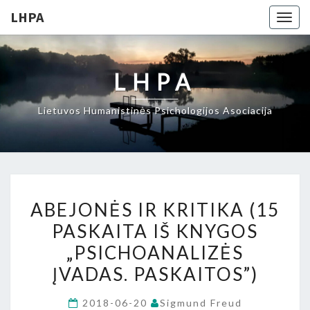
LHPA
Togg
navig
LHPA
Lietuvos Humanistinės Psichologijos Asociacija
ABEJONĖS
ABEJONĖS IR KRITIKA (15
IR
PASKAITA IŠ KNYGOS
KRITIKA
„PSICHOANALIZĖS
(15
PASKAITA
ĮVADAS. PASKAITOS”)
IŠ
2018-06-20
Sigmund Freud
KNYGOS