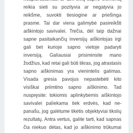
reikia sieti su pozityvia ar negatyvia jo
reikšme, suvokti tiesiogine ar priešinga
prasme. Tai dar viena galimybė pasireikšti
aiškintojo savivalei. Trečia, dėl taip dažnai
sapne pasitaikančių inversijų aiškintojas irgi
gali bet kurioje sapno vietoje padaryti
inversiją. Galiausiai prisiminsite mano
žodžius, kad retai gali būti tikras, jog atrastasis
sapno aiškinimas yra vienintelis galimas.
Visada gresia pavojus nepastebėti kito
visiškai priimtino sapno aiškinimo. Tad
nuspręsite: tokiomis aplinkybėmis aiškintojo
savivalei paliekama tiek erdvės, kad ne-
panašu, jog galėtume tikėtis objektyviai tikslių
rezultatų. Antra vertus, galite tarti, kad sapnas
čia niekuo dėtas, kad jo aiškinimo trūkumai