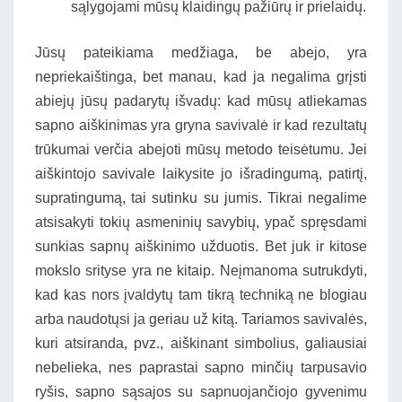
sąlygojami mūsų klaidingų pažiūrų ir prielaidų.
Jūsų pateikiama medžiaga, be abejo, yra
nepriekaištinga, bet manau, kad ja negalima grįsti
abiejų jūsų padarytų išvadų: kad mūsų atliekamas
sapno aiškinimas yra gryna savivalė ir kad rezultatų
trūkumai verčia abejoti mūsų metodo teisėtumu. Jei
aiškintojo savivale laikysite jo išradingumą, patirtį,
supratingumą, tai sutinku su jumis. Tikrai negalime
atsisakyti tokių asmeninių savybių, ypač spręsdami
sunkias sapnų aiškinimo užduotis. Bet juk ir kitose
mokslo srityse yra ne kitaip. Neįmanoma sutrukdyti,
kad kas nors įvaldytų tam tikrą techniką ne blogiau
arba naudotųsi ja geriau už kitą. Tariamos savivalės,
kuri atsiranda, pvz., aiškinant simbolius, galiausiai
nebelieka, nes paprastai sapno minčių tarpusavio
ryšis, sapno sąsajos su sapnuojančiojo gyvenimu