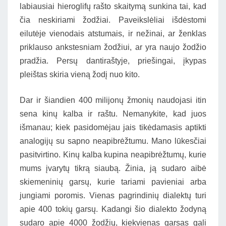
labiausiai hieroglifų rašto skaitymą sunkina tai, kad
čia neskiriami žodžiai. Paveikslėliai išdėstomi
eilutėje vienodais atstumais, ir nežinai, ar ženklas
priklauso ankstesniam žodžiui, ar yra naujo žodžio
pradžia. Persų dantiraštyje, priešingai, įkypas
pleištas skiria vieną žodį nuo kito.
Dar ir šiandien 400 milijonų žmonių naudojasi itin
sena kinų kalba ir raštu. Nemanykite, kad juos
išmanau; kiek pasidomėjau jais tikėdamasis aptikti
analogijų su sapno neapibrėžtumu. Mano lūkesčiai
pasitvirtino. Kinų kalba kupina neapibrėžtumų, kurie
mums įvarytų tikrą siaubą. Žinia, ją sudaro aibė
skiemeninių garsų, kurie tariami pavieniai arba
jungiami poromis. Vienas pagrindinių dialektų turi
apie 400 tokių garsų. Kadangi šio dialekto žodyną
sudaro apie 4000 žodžių, kiekvienas garsas gali