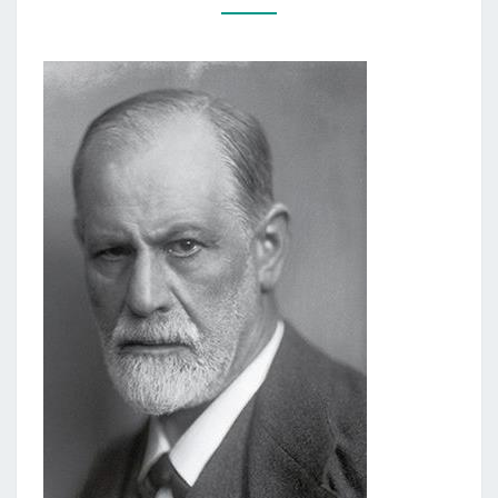
„PSICHOANALIZĖS
ĮVADAS.
PASKAITOS”)