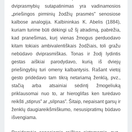
dviprasmybių sutapatinimas yra vadinamosios
„priešingos pirminių žodžių prasmės” senosiose
kalbose analogija. Kalbininkas K. Abelis (1884),
kuriam turime būti dėkingi už šį atradimą, pabrėžia,
kad pranešimas, kurį vienas žmogus perduodavo
kitam tokiais ambivalentiškais žodžiais, toli gražu
nebūdavo dviprasmiškas. Tonas ir žodį lydintis
gestas aiškiai parodydavo, kurią iš dviejų
priešingybių turi omeny kalbantysis. Rašant vietoj
gesto pridėdavo tam tikrą netariamą ženklą, pvz.,
stačią arba atsainiai sėdintį žmogeliuką
priklausomai nuo to, ar hieroglifas ken turėdavo
reikšti „stiprus” ar „silpnas”. Šitaip, nepaisant garsų ir
ženklų daugiareikšmiškumo, nesusipratimų būdavo
išvengiama.