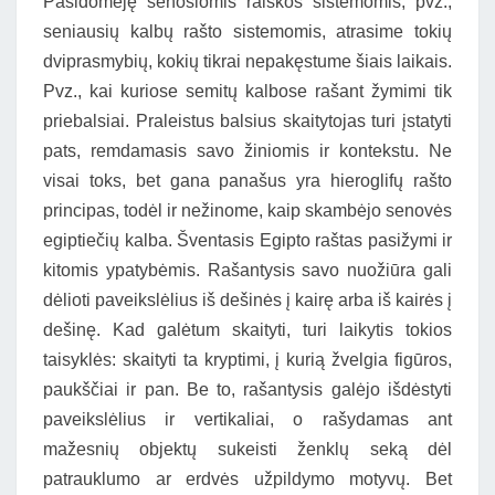
Pasidomėję senosiomis raiškos sistemomis, pvz.,
seniausių kalbų rašto sistemomis, atrasime tokių
dviprasmybių, kokių tikrai nepakęstume šiais laikais.
Pvz., kai kuriose semitų kalbose rašant žymimi tik
priebalsiai. Praleistus balsius skaitytojas turi įstatyti
pats, remdamasis savo žiniomis ir kontekstu. Ne
visai toks, bet gana panašus yra hieroglifų rašto
principas, todėl ir nežinome, kaip skambėjo senovės
egiptiečių kalba. Šventasis Egipto raštas pasižymi ir
kitomis ypatybėmis. Rašantysis savo nuožiūra gali
dėlioti paveikslėlius iš dešinės į kairę arba iš kairės į
dešinę. Kad galėtum skaityti, turi laikytis tokios
taisyklės: skaityti ta kryptimi, į kurią žvelgia figūros,
paukščiai ir pan. Be to, rašantysis galėjo išdėstyti
paveikslėlius ir vertikaliai, o rašydamas ant
mažesnių objektų sukeisti ženklų seką dėl
patrauklumo ar erdvės užpildymo motyvų. Bet