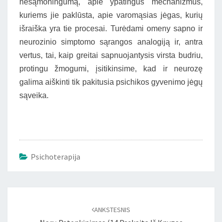
nesąmoningumą, apie ypatingus mechanizmus,
kuriems jie paklūsta, apie varomąsias jėgas, kurių
išraiška yra tie procesai. Turėdami omeny sapno ir
neurozinio simptomo sąrangos analogiją ir, antra
vertus, tai, kaip greitai sapnuojantysis virsta budriu,
protingu žmogumi, įsitikinsime, kad ir neurozę
galima aiškinti tik pakitusia psichikos gyvenimo jėgų
sąveika.
Psichoterapija
Įrašo
naršymas
ANKSTESNIS