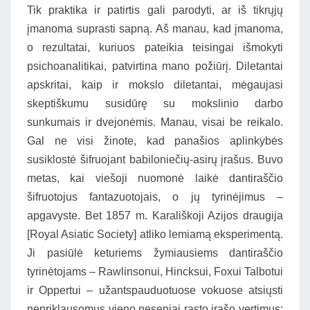
Tik praktika ir patirtis gali parodyti, ar iš tikrųjų
įmanoma suprasti sapną. Aš manau, kad įmanoma,
o rezultatai, kuriuos pateikia teisingai išmokyti
psichoanalitikai, patvirtina mano požiūrį. Diletantai
apskritai, kaip ir mokslo diletantai, mėgaujasi
skeptiškumu susidūrę su mokslinio darbo
sunkumais ir dvejonėmis. Manau, visai be reikalo.
Gal ne visi žinote, kad panašios aplinkybės
susiklostė šifruojant babiloniečių-asirų įrašus. Buvo
metas, kai viešoji nuomonė laikė dantiraščio
šifruotojus fantazuotojais, o jų tyrinėjimus –
apgavyste. Bet 1857 m. Karališkoji Azijos draugija
[Royal Asiatic Society] atliko lemiamą eksperimentą.
Ji pasiūlė keturiems žymiausiems dantiraščio
tyrinėtojams – Rawlinsonui, Hincksui, Foxui Talbotui
ir Oppertui – užantspauduotuose vokuose atsiųsti
nepriklausomus vieno neseniai rasto įrašo vertimus;