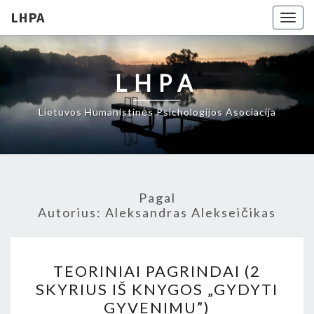
LHPA
Togg
navig
LHPA
Lietuvos Humanistinės Psichologijos Asociacija
Pagal
Autorius:
Aleksandras Alekseičikas
TEORINIAI
TEORINIAI PAGRINDAI (2
PAGRINDAI
SKYRIUS IŠ KNYGOS „GYDYTI
(2
GYVENIMU”)
SKYRIUS