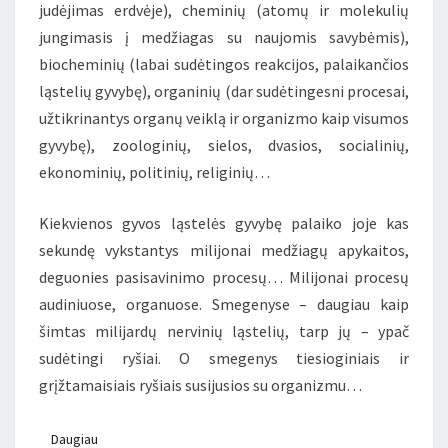
judėjimas erdvėje), cheminių (atomų ir molekulių
jungimasis į medžiagas su naujomis savybėmis),
biocheminių (labai sudėtingos reakcijos, palaikančios
ląstelių gyvybę), organinių (dar sudėtingesni procesai,
užtikrinantys organų veiklą ir organizmo kaip visumos
gyvybę), zoologinių, sielos, dvasios, socialinių,
ekonominių, politinių, religinių…
Kiekvienos gyvos ląstelės gyvybę palaiko joje kas
sekundę vykstantys milijonai medžiagų apykaitos,
deguonies pasisavinimo procesų… Milijonai procesų
audiniuose, organuose. Smegenyse – daugiau kaip
šimtas milijardų nervinių ląstelių, tarp jų – ypač
sudėtingi ryšiai. O smegenys tiesioginiais ir
grįžtamaisiais ryšiais susijusios su organizmu…
Daugiau
Daugiau