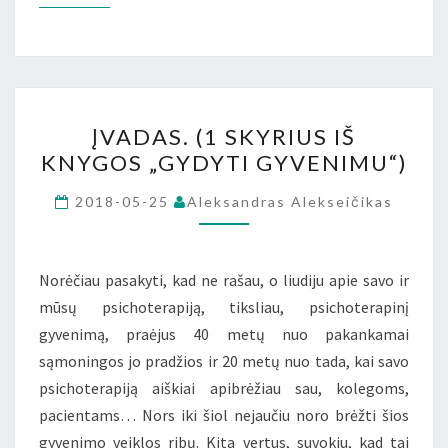
ĮVADAS.
ĮVADAS. (1 SKYRIUS IŠ
(1
KNYGOS „GYDYTI GYVENIMU“)
SKYRIUS
IŠ
2018-05-25
Aleksandras Alekseičikas
KNYGOS
„GYDYTI
GYVENIMU“)
Norėčiau pasakyti, kad ne rašau, o liudiju apie savo ir
mūsų psichoterapiją, tiksliau, psichoterapinį
gyvenimą, praėjus 40 metų nuo pakankamai
sąmoningos jo pradžios ir 20 metų nuo tada, kai savo
psichoterapiją aiškiai apibrėžiau sau, kolegoms,
pacientams… Nors iki šiol nejaučiu noro brėžti šios
gyvenimo veiklos ribų. Kita vertus, suvokiu, kad tai