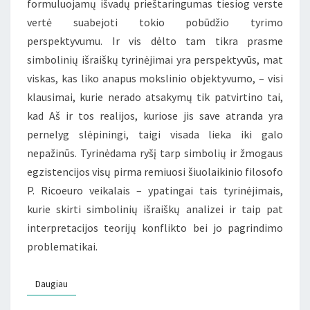
formuluojamų išvadų prieštaringumas tiesiog verste
vertė suabejoti tokio pobūdžio tyrimo
perspektyvumu. Ir vis dėlto tam tikra prasme
simbolinių išraiškų tyrinėjimai yra perspektyvūs, mat
viskas, kas liko anapus mokslinio objektyvumo, – visi
klausimai, kurie nerado atsakymų tik patvirtino tai,
kad Aš ir tos realijos, kuriose jis save atranda yra
pernelyg slėpiningi, taigi visada lieka iki galo
nepažinūs. Tyrinėdama ryšį tarp simbolių ir žmogaus
egzistencijos visų pirma remiuosi šiuolaikinio filosofo
P. Ricoeuro veikalais – ypatingai tais tyrinėjimais,
kurie skirti simbolinių išraiškų analizei ir taip pat
interpretacijos teorijų konflikto bei jo pagrindimo
problematikai.
Daugiau
Daugiau