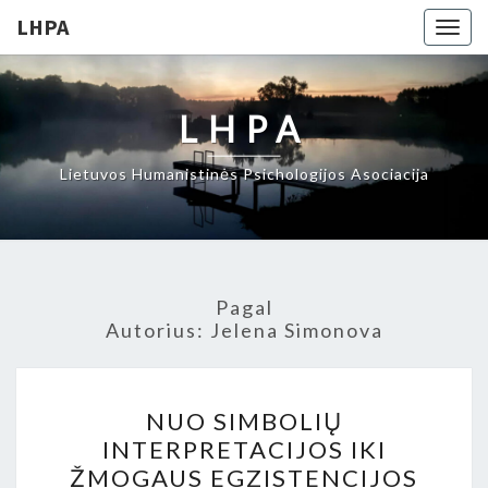
LHPA
Togg
navig
LHPA
Lietuvos Humanistinės Psichologijos Asociacija
Pagal
Autorius:
Jelena Simonova
NUO
NUO SIMBOLIŲ
SIMBOLIŲ
INTERPRETACIJOS IKI
INTERPRETACIJOS
ŽMOGAUS EGZISTENCIJOS
IKI