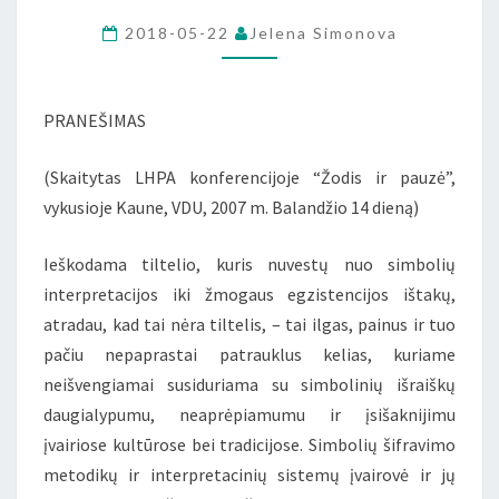
ŽMOGAUS
2018-05-22
Jelena Simonova
EGZISTENCIJOS
PRANEŠIMAS
(Skaitytas LHPA konferencijoje “Žodis ir pauzė”,
vykusioje Kaune, VDU, 2007 m. Balandžio 14 dieną)
Ieškodama tiltelio, kuris nuvestų nuo simbolių
interpretacijos iki žmogaus egzistencijos ištakų,
atradau, kad tai nėra tiltelis, – tai ilgas, painus ir tuo
pačiu nepaprastai patrauklus kelias, kuriame
neišvengiamai susiduriama su simbolinių išraiškų
daugialypumu, neaprėpiamumu ir įsišaknijimu
įvairiose kultūrose bei tradicijose. Simbolių šifravimo
metodikų ir interpretacinių sistemų įvairovė ir jų