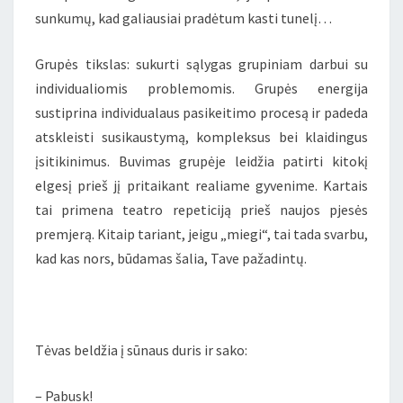
sunkumų, kad galiausiai pradėtum kasti tunelį…
Grupės tikslas: sukurti sąlygas grupiniam darbui su
individualiomis problemomis. Grupės energija
sustiprina individualaus pasikeitimo procesą ir padeda
atskleisti susikaustymą, kompleksus bei klaidingus
įsitikinimus. Buvimas grupėje leidžia patirti kitokį
elgesį prieš jį pritaikant realiame gyvenime. Kartais
tai primena teatro repeticiją prieš naujos pjesės
premjerą. Kitaip tariant, jeigu „miegi“, tai tada svarbu,
kad kas nors, būdamas šalia, Tave pažadintų.
Tėvas beldžia į sūnaus duris ir sako:
– Pabusk!