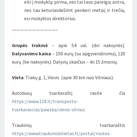
eiti į mokyklą: pirma, nes tai tavo pareiga; antra,
nes tau keturiasdešimt penkeri metai; ir trečia,
esi mokyklos direktorius.
———————————–
Grupės trukmė
– apie 54 val. (dvi nakvynės).
Dalyvavimo kaina
– 150 eurų (su apgyvendinimu), 120
eurų (be nakvynės). Dalyvių skaičius – iki 15 žmonių.
Vieta
: Trakų g. 1, Vievis (apie 30 km nuo Vilniaus).
Autobusų tvarkaraštį rasite čia
https://www.118.lt/transporto-
tvarkarasciai/paieska/vievis-vilnius
Traukinių tvarkaraštis
https://www.traukiniobilietas.lt/portal/routes-