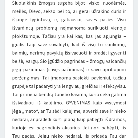
Šiuolaikinis žmogus sugeba bijoti visko: nuodėmės,
meilės, Dievo, sekso bei to, ar gerai užrakino duris ir
išjungė lygintuvą, ir, galiausiai, savęs paties. Visų
išvardintų problemų neįmanoma surikiuoti vienoje
plokštumoje. Tačiau yra kai kas, kas jas apjungia –
įgūdis taip save suvaldyti, kad iš visų tų sunkumų,
baimių, nerimų pavyktų išsivaduoti ir pradėti gyventi
be šių vargų. Šio įgūdžio pagrindas – žmogų valdančių
jėgų pažinimas (savęs pažinimas) ir savo apribojimų
peržengimas. Tai įmanoma pasiekti pavieniui, tačiau
grupėje tai padaryti yra lengviau, greičiau ir efektyviau.
Tai primena bendrą tunelio kasimą, kurio dėka galima
išsivaduoti iš kalėjimo. GYVENIMAS kaip vystymosi
jėga „mato“, ar Tu sėdi kalėjime, apverki save ir nieko
nedarai, ar pradedi kurti planą kaip pabėgti iš dramos,
kurioje esi pagrindinis aktorius. Jei nori pabėgti, jis
Tau padės. Jeigu nieko nedarai, jis prideda Tau dar