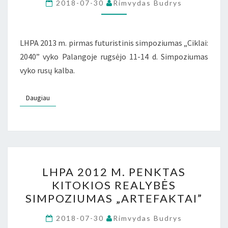
FUTURISTINIS
2018-07-30
Rimvydas Budrys
SIMPOZIUMAS
„CIKLAI:
2040”
LHPA 2013 m. pirmas futuristinis simpoziumas „Ciklai:
2040” vyko Palangoje rugsėjo 11-14 d. Simpoziumas
vyko rusų kalba.
Daugiau
Daugiau
LHPA
LHPA 2012 M. PENKTAS
2012
KITOKIOS REALYBĖS
M.
SIMPOZIUMAS „ARTEFAKTAI”
PENKTAS
KITOKIOS
2018-07-30
Rimvydas Budrys