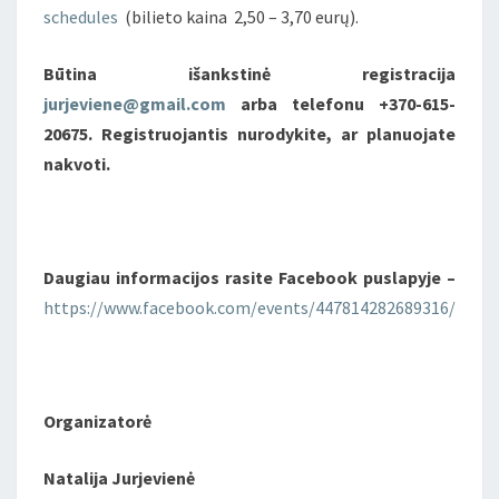
schedules
(bilieto kaina 2,50 – 3,70 eurų).
Būtina išankstinė registracija
jurjeviene@gmail.com
arba telefonu +370-615-
20675. Registruojantis nurodykite, ar planuojate
nakvoti.
Daugiau informacijos rasite Facebook puslapyje –
https://www.facebook.com/events/447814282689316/
Organizatorė
Natalija Jurjevienė