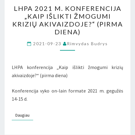
LHPA
LHPA 2021 M. KONFERENCIJA
2021
„KAIP IŠLIKTI ŽMOGUMI
M.
KRIZIŲ AKIVAIZDOJE?“ (PIRMA
KONFERENCIJA
DIENA)
„KAIP
IŠLIKTI
2021-09-23
Rimvydas Budrys
ŽMOGUMI
KRIZIŲ
LHPA konferencija „Kaip išlikti žmogumi krizių
AKIVAIZDOJE?“
akivaizdoje?“ (pirma diena)
(PIRMA
DIENA)
Konferencija vyko on-lain formate 2021 m. gegužės
14-15 d.
Daugiau
Daugiau