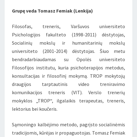
Grupę veda Tomasz Femiak
(Lenkija)
Filosofas, treneris, Varšuvos universiteto
Psichologijos fakulteto (1998-2011) dėstytojas,
Socialinių mokslų ir humanitarinių mokslų
universiteto (2001-2014) dėstytojas. Šiuo metu
bendradarbiaudamas su Opolės universiteto
Filosofijos institutu, kuria psichoterapijos metodus,
konsultacijas ir filosofinį mokymą. TROP mokytojų
draugijos tarptautinis video treniravimo
komunikacijos treneris (VIT). Verslo trenerių
mokyklos „TROP“, ilgalaikis terapeutas, treneris,
lektorius bei koučeris.
Sąmoningo kalbėjimo metodo, pagrįsto socialinėmis
tradicijomis, kūrėjas ir propaguotojas. Tomasz Femiak