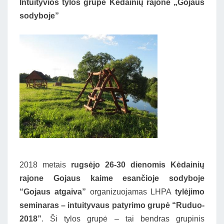
RUGSĖJO
Intuityvios tylos grupė Kėdainių rajone „Gojaus
MĖN.
sodyboje”
2018 metais
rugsėjo 26-30 dienomis Kėdainių
rajone Gojaus kaime esančioje sodyboje
“Gojaus atgaiva”
organizuojamas LHPA
tylėjimo
seminaras – intuityvaus patyrimo grupė “Ruduo-
2018”
. Ši tylos grupė – tai bendras grupinis