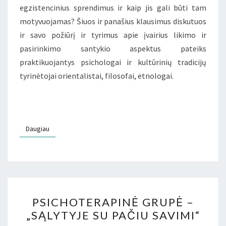
egzistencinius sprendimus ir kaip jis gali būti tam
motyvuojamas? Šiuos ir panašius klausimus diskutuos
ir savo požiūrį ir tyrimus apie įvairius likimo ir
pasirinkimo santykio aspektus pateiks
praktikuojantys psichologai ir kultūrinių tradicijų
tyrinėtojai orientalistai, filosofai, etnologai.
Daugiau
Daugiau
PSICHOTERAPINĖ
PSICHOTERAPINĖ GRUPĖ –
GRUPĖ
„SĄLYTYJE SU PAČIU SAVIMI“
–