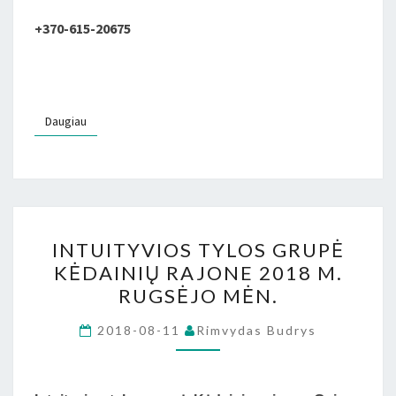
+370-615-20675
Daugiau
Daugiau
INTUITYVIOS
INTUITYVIOS TYLOS GRUPĖ
TYLOS
KĖDAINIŲ RAJONE 2018 M.
GRUPĖ
RUGSĖJO MĖN.
KĖDAINIŲ
RAJONE
2018-08-11
Rimvydas Budrys
2018
M.