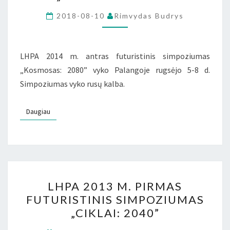
ANTRAS
FUTURISTINIS
2018-08-10
Rimvydas Budrys
SIMPOZIUMAS
„KOSMOSAS:
2080”
LHPA 2014 m. antras futuristinis simpoziumas
„Kosmosas: 2080” vyko Palangoje rugsėjo 5-8 d.
Simpoziumas vyko rusų kalba.
Daugiau
Daugiau
LHPA
LHPA 2013 M. PIRMAS
2013
FUTURISTINIS SIMPOZIUMAS
M.
„CIKLAI: 2040”
PIRMAS