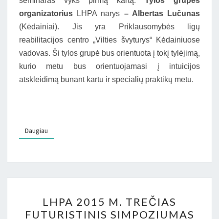
seminaras vyks pirmą kartą.
Tylos grupės
organizatorius
LHPA narys
– Albertas Lučunas
(Kėdainiai). Jis yra Priklausomybės ligų
reabilitacijos centro „Vilties švyturys“ Kėdainiuose
vadovas. Ši tylos grupė bus orientuota į tokį tylėjimą,
kurio metu bus orientuojamasi į intuicijos
atskleidimą būnant kartu ir specialių praktikų metu.
Daugiau
Daugiau
LHPA
LHPA 2015 M. TREČIAS
2015
FUTURISTINIS SIMPOZIUMAS
M.