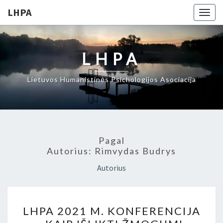
LHPA
Togg
navig
LHPA
Lietuvos Humanistinės Psichologijos Asociacija
Pagal
Autorius:
Rimvydas Budrys
Autorius
LHPA
LHPA 2021 M. KONFERENCIJA
2021