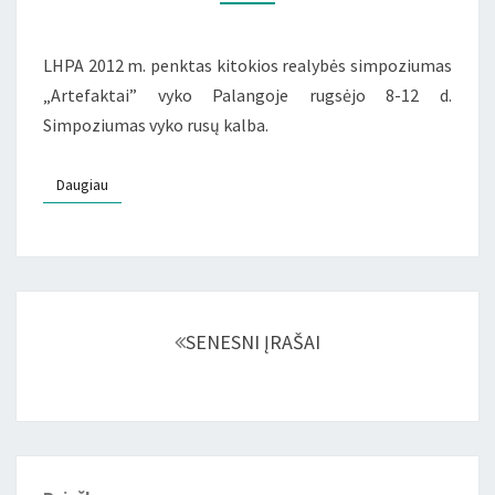
REALYBĖS
SIMPOZIUMAS
„ARTEFAKTAI”
LHPA 2012 m. penktas kitokios realybės simpoziumas
„Artefaktai” vyko Palangoje rugsėjo 8-12 d.
Simpoziumas vyko rusų kalba.
Daugiau
Daugiau
Įrašų
navigacija
SENESNI ĮRAŠAI