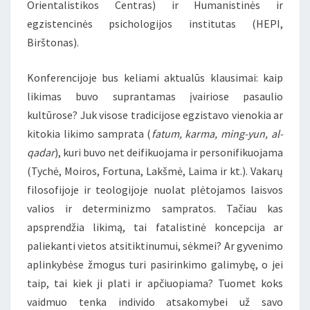
Orientalistikos Centras) ir Humanistinės ir
egzistencinės psichologijos institutas (HEPI,
Birštonas).
Konferencijoje bus keliami aktualūs klausimai: kaip
likimas buvo suprantamas įvairiose pasaulio
kultūrose? Juk visose tradicijose egzistavo vienokia ar
kitokia likimo samprata (
fatum, karma, ming-yun, al-
qadar
), kuri buvo net deifikuojama ir personifikuojama
(Tychė, Moiros, Fortuna, Lakšmė, Laima ir kt.). Vakarų
filosofijoje ir teologijoje nuolat plėtojamos laisvos
valios ir determinizmo sampratos. Tačiau kas
apsprendžia likimą, tai fatalistinė koncepcija ar
paliekanti vietos atsitiktinumui, sėkmei? Ar gyvenimo
aplinkybėse žmogus turi pasirinkimo galimybę, o jei
taip, tai kiek ji plati ir apčiuopiama? Tuomet koks
vaidmuo tenka individo atsakomybei už savo