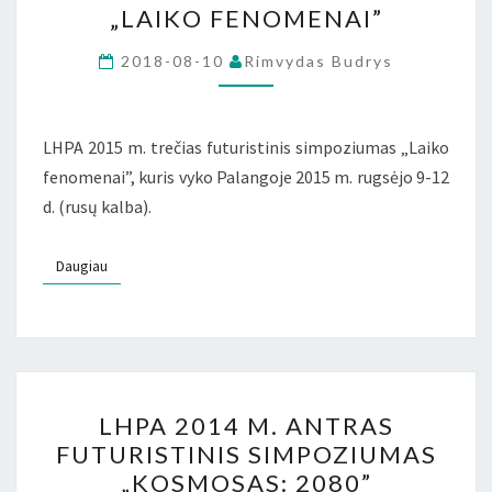
„LAIKO FENOMENAI”
TREČIAS
FUTURISTINIS
2018-08-10
Rimvydas Budrys
SIMPOZIUMAS
„LAIKO
FENOMENAI”
LHPA 2015 m. trečias futuristinis simpoziumas „Laiko
fenomenai”, kuris vyko Palangoje 2015 m. rugsėjo 9-12
d. (rusų kalba).
Daugiau
Daugiau
LHPA
LHPA 2014 M. ANTRAS
2014
FUTURISTINIS SIMPOZIUMAS
M.
„KOSMOSAS: 2080”