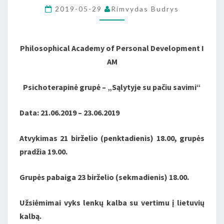
„SĄLYTYJE
2019-05-29
Rimvydas Budrys
SU
PAČIU
SAVIMI“
Philosophical Academy of Personal Development I
AM
Psichoterapinė grupė – „Sąlytyje su pačiu savimi“
Data: 21.06.2019 – 23.06.2019
Atvykimas 21 birželio (penktadienis) 18.00, grupės
pradžia 19.00.
Grupės pabaiga 23 birželio (sekmadienis) 18.00.
Užsiėmimai vyks lenkų kalba su vertimu į lietuvių
kalbą.