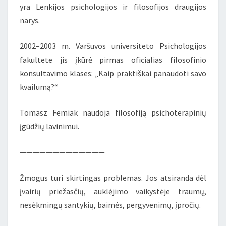
yra Lenkijos psichologijos ir filosofijos draugijos
narys.
2002–2003 m. Varšuvos universiteto Psichologijos
fakultete jis įkūrė pirmas oficialias filosofinio
konsultavimo klases: „Kaip praktiškai panaudoti savo
kvailumą?“
Tomasz Femiak naudoja filosofiją psichoterapinių
įgūdžių lavinimui.
—————————————
Žmogus turi skirtingas problemas. Jos atsiranda dėl
įvairių priežasčių, auklėjimo vaikystėje traumų,
nesėkmingų santykių, baimės, pergyvenimų, įpročių.