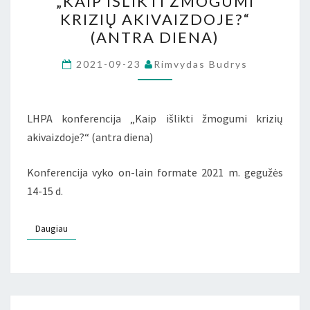
„KAIP IŠLIKTI ŽMOGUMI
M.
KRIZIŲ AKIVAIZDOJE?“
KONFERENCIJA
(ANTRA DIENA)
„KAIP
IŠLIKTI
2021-09-23
Rimvydas Budrys
ŽMOGUMI
KRIZIŲ
LHPA konferencija „Kaip išlikti žmogumi krizių
AKIVAIZDOJE?“
akivaizdoje?“ (antra diena)
(ANTRA
DIENA)
Konferencija vyko on-lain formate 2021 m. gegužės
14-15 d.
Daugiau
Daugiau