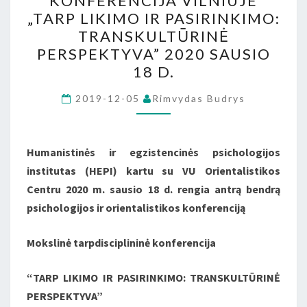
KONFERENCIJA VILNIUJE
VILNIUJE
„TARP LIKIMO IR PASIRINKIMO:
„TARP
TRANSKULTŪRINĖ
LIKIMO
PERSPEKTYVA” 2020 SAUSIO
IR
18 D.
PASIRINKIMO:
TRANSKULTŪRINĖ
2019-12-05
Rimvydas Budrys
PERSPEKTYVA”
2020
Humanistinės ir egzistencinės psichologijos
SAUSIO
institutas (HEPI) kartu su VU Orientalistikos
18
Centru 2020 m. sausio 18 d. rengia antrą bendrą
D.
psichologijos ir orientalistikos konferenciją
Mokslinė tarpdisciplininė konferencija
“TARP LIKIMO IR PASIRINKIMO: TRANSKULTŪRINĖ
PERSPEKTYVA”