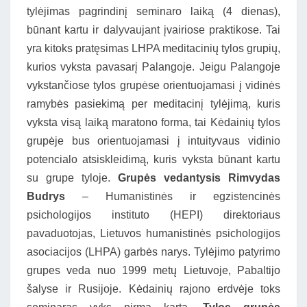
tylėjimas pagrindinį seminaro laiką (4 dienas),
būnant kartu ir dalyvaujant įvairiose praktikose. Tai
yra kitoks pratęsimas LHPA meditacinių tylos grupių,
kurios vyksta pavasarį Palangoje. Jeigu Palangoje
vykstančiose tylos grupėse orientuojamasi į vidinės
ramybės pasiekimą per meditacinį tylėjimą, kuris
vyksta visą laiką maratono forma, tai Kėdainių tylos
grupėje bus orientuojamasi į intuityvaus vidinio
potencialo atsiskleidimą, kuris vyksta būnant kartu
su grupe tyloje.
Grupės vedantysis Rimvydas
Budrys
– Humanistinės ir egzistencinės
psichologijos instituto (HEPI) direktoriaus
pavaduotojas, Lietuvos humanistinės psichologijos
asociacijos (LHPA) garbės narys. Tylėjimo patyrimo
grupes veda nuo 1999 metų Lietuvoje, Pabaltijo
šalyse ir Rusijoje. Kėdainių rajono erdvėje toks