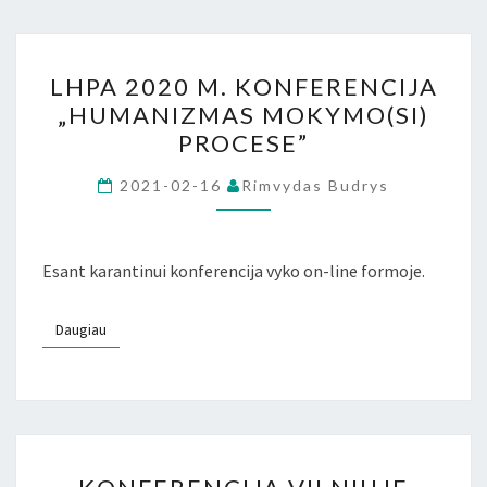
LHPA
LHPA 2020 M. KONFERENCIJA
2020
„HUMANIZMAS MOKYMO(SI)
M.
PROCESE”
KONFERENCIJA
„HUMANIZMAS
2021-02-16
Rimvydas Budrys
MOKYMO(SI)
PROCESE”
Esant karantinui konferencija vyko on-line formoje.
Daugiau
Daugiau
KONFERENCIJA