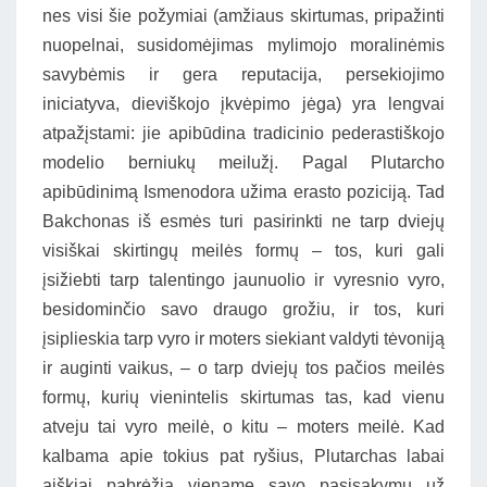
nes visi šie požymiai (amžiaus skirtumas, pripažinti
nuopelnai, susidomėjimas mylimojo moralinėmis
savybėmis ir gera reputacija, persekiojimo
iniciatyva, dieviškojo įkvėpimo jėga) yra lengvai
atpažįstami: jie apibūdina tradicinio pederastiškojo
modelio berniukų meilužį. Pagal Plutarcho
apibūdinimą Ismenodora užima erasto poziciją. Tad
Bakchonas iš esmės turi pasirinkti ne tarp dviejų
visiškai skirtingų meilės formų – tos, kuri gali
įsižiebti tarp talentingo jaunuolio ir vyresnio vyro,
besidominčio savo draugo grožiu, ir tos, kuri
įsiplieskia tarp vyro ir moters siekiant valdyti tėvoniją
ir auginti vaikus, – o tarp dviejų tos pačios meilės
formų, kurių vienintelis skirtumas tas, kad vienu
atveju tai vyro meilė, o kitu – moters meilė. Kad
kalbama apie tokius pat ryšius, Plutarchas labai
aiškiai pabrėžia viename savo pasisakymų už