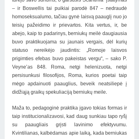
– ir Boswellis tai puikiai parodė 847 – nedraudė
homoseksualumo, tačiau gynė laisvą paauglį nuo jo
teisių pažeidimo ir prievartos. Kita vertus, ir, be
abejo, kaip to padarinys, berniukų meilė daugiausia
buvo praktikuojama su jaunais vergais, dėl kurių
statuso nereikėjo jaudintis: „Romoje laisvos
prigimties efebas buvo pakeistas vergu“, – sako P.
Veyne’as 848. Roma, netgi helenizuota, netgi
persisunkusi filosofijos, Roma, kurios poetai taip
mėgo apdainuoti paauglius, beveik neatsiliepė į
didžiąją graikų spekuliaciją berniukų meile.
Maža to, pedagoginė praktika įgavo tokias formas ir
taip institucionalizavosi, kad daug sunkiau tapo ryšį
su paaugliais grįsti lavinimo efektyvumu.
Kvintilianas, kalbėdamas apie laiką, kada berniukas