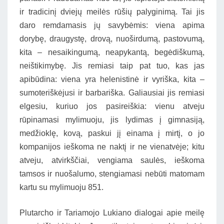
ir tradicinį dviejų meilės rūšių palyginimą. Tai jis
daro remdamasis jų savybėmis: viena apima
dorybę, draugystę, drovą, nuoširdumą, pastovumą,
kita – nesaikingumą, neapykantą, begėdiškumą,
neištikimybę. Jis remiasi taip pat tuo, kas jas
apibūdina: viena yra helenistinė ir vyriška, kita –
sumoteriškėjusi ir barbariška. Galiausiai jis remiasi
elgesiu, kuriuo jos pasireiškia: vienu atveju
rūpinamasi mylimuoju, jis lydimas į gimnasiją,
medžioklę, kovą, paskui jį einama į mirtį, o jo
kompanijos ieškoma ne naktį ir ne vienatvėje; kitu
atveju, atvirkščiai, vengiama saulės, ieškoma
tamsos ir nuošalumo, stengiamasi nebūti matomam
kartu su mylimuoju 851.
Plutarcho ir Tariamojo Lukiano dialogai apie meilę