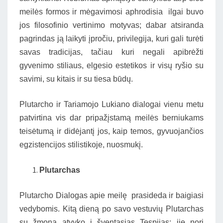
meilės formos ir mėgavimosi aphrodisia ilgai buvo
jos filosofinio vertinimo motyvas; dabar atsiranda
pagrindas ją laikyti įpročiu, privilegija, kuri gali turėti
savas tradicijas, tačiau kuri negali apibrėžti
gyvenimo stiliaus, elgesio estetikos ir visų ryšio su
savimi, su kitais ir su tiesa būdų.
Plutarcho ir Tariamojo Lukiano dialogai vienu metu
patvirtina vis dar pripažįstamą meilės berniukams
teisėtumą ir didėjantį jos, kaip temos, gyvuojančios
egzistencijos stilistikoje, nuosmukį.
Plutarchas
Plutarcho Dialogas apie meilę prasideda ir baigiasi
vedybomis. Kitą dieną po savo vestuvių Plutarchas
su žmona atvyko į šventąsias Tespijas: jie nori