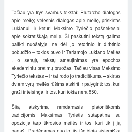
Tačiau yra trys svarbūs tekstai: Plutarcho dialogas
apie meilę; vėlesnis dialogas apie meilę, priskirtas
Lukianui, ir keturi Maksimo Tyriečio pašnekesiai
apie sokratiškąją meilę. Šį paskutinį tekstą galima
palikti nuošalyje: ne dėl jo retorinio ir dirbtinio
pobūdžio – tokios buvo ir Tariamojo Lukiano Meilės
, o senųjų tekstų atnaujinimas yra epochos
akademinių pratimų bruožas. Tačiau visas Maksimo
Tyriečio tekstas – ir tai rodo jo tradiciškumą – skirtas
dviem vyrų meilės rūšims atskirti ir palyginti: tos, kuri
graži ir teisinga, ir tos, kuri tokia nėra 850.
Šitą atskyrimą remdamasis platoniškomis
tradicijomis Maksimas Tyrietis sutapatina su
opozicija tarp tikrosios meilės ir tos, kuri tik į ją
panaši. Pradėdamas nuo to, jis išplėtoja sistemišką