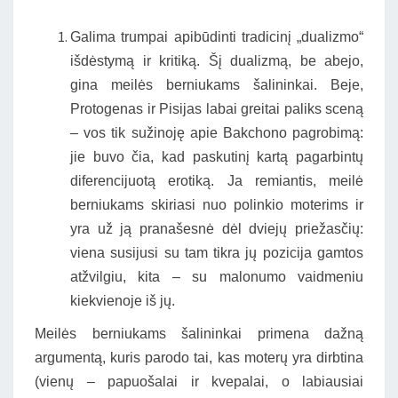
Galima trumpai apibūdinti tradicinį „dualizmo“
išdėstymą ir kritiką. Šį dualizmą, be abejo,
gina meilės berniukams šalininkai. Beje,
Protogenas ir Pisijas labai greitai paliks sceną
– vos tik sužinoję apie Bakchono pagrobimą:
jie buvo čia, kad paskutinį kartą pagarbintų
diferencijuotą erotiką. Ja remiantis, meilė
berniukams skiriasi nuo polinkio moterims ir
yra už ją pranašesnė dėl dviejų priežasčių:
viena susijusi su tam tikra jų pozicija gamtos
atžvilgiu, kita – su malonumo vaidmeniu
kiekvienoje iš jų.
Meilės berniukams šalininkai primena dažną
argumentą, kuris parodo tai, kas moterų yra dirbtina
(vienų – papuošalai ir kvepalai, o labiausiai