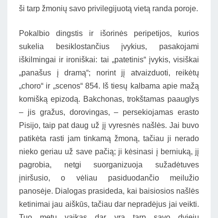
ši tarp žmonių savo privilegijuotą vietą randa poroje.
Pokalbio dingstis ir išorinės peripetijos, kurios
sukelia besiklostančius įvykius, pasakojami
iškilmingai ir ironiškai: tai „patetinis“ įvykis, visiškai
„panašus į dramą“; norint jį atvaizduoti, reikėtų
„choro“ ir „scenos“ 854. Iš tiesų kalbama apie mažą
komišką epizodą. Bakchonas, trokštamas paauglys
– jis gražus, dorovingas, – persekiojamas erasto
Pisijo, taip pat daug už jį vyresnės našlės. Jai buvo
patikėta rasti jam tinkamą žmoną, tačiau ji nerado
nieko geriau už save pačią; ji kėsinasi į berniuką, jį
pagrobia, netgi suorganizuoja sužadėtuves
įniršusio, o vėliau pasiduodančio meilužio
panosėje. Dialogas prasideda, kai baisiosios našlės
ketinimai jau aiškūs, tačiau dar nepradėjus jai veikti.
Tuo metu vaikas dar yra tarp savo dviejų