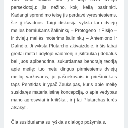
persekiotojų: jis nežino, kokį kelią pasirinkti.
Kadangi sprendimo teisę jis perdavė vyresniesiems,
šie jį išvaduos. Taigi diskusija vyksta tarp dviejų
meilės berniukams šalininkų – Protogeno ir Pisijo –
ir dviejų meilės moterims šalininkų – Antemiono ir
Dafnėjo. Ji vyksta Plutarcho akivaizdoje, ir šis labai
greitai meta liudytojo vaidmenį ir įsitraukia į debatus
bei juos apibendrina, sukurdamas bendrąją teoriją
apie meilę: tuo metu dingus pirmiesiems dviejų
meilių varžovams, jo pašnekovais ir priešininkais
taps Pemtidas ir ypač Zeuksipas, kuris apie meilę
susidaręs materialistinę koncepciją, o apie vedybas
mano agresyviai ir kritiškai, ir į tai Plutarchas turės
atsakyti.
Čia susiduriama su ryškiais dialogo požymiais.