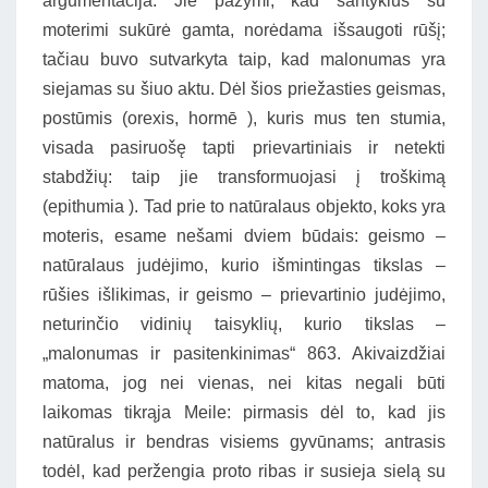
argumentacija. Jie pažymi, kad santykius su
moterimi sukūrė gamta, norėdama išsaugoti rūšį;
tačiau buvo sutvarkyta taip, kad malonumas yra
siejamas su šiuo aktu. Dėl šios priežasties geismas,
postūmis (orexis, hormē ), kuris mus ten stumia,
visada pasiruošę tapti prievartiniais ir netekti
stabdžių: taip jie transformuojasi į troškimą
(epithumia ). Tad prie to natūralaus objekto, koks yra
moteris, esame nešami dviem būdais: geismo –
natūralaus judėjimo, kurio išmintingas tikslas –
rūšies išlikimas, ir geismo – prievartinio judėjimo,
neturinčio vidinių taisyklių, kurio tikslas –
„malonumas ir pasitenkinimas“ 863. Akivaizdžiai
matoma, jog nei vienas, nei kitas negali būti
laikomas tikrąja Meile: pirmasis dėl to, kad jis
natūralus ir bendras visiems gyvūnams; antrasis
todėl, kad peržengia proto ribas ir susieja sielą su