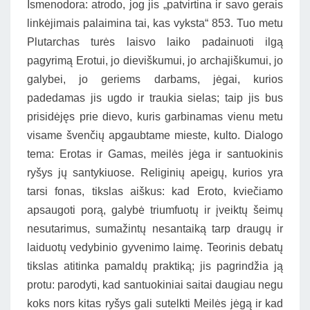
Ismenodora: atrodo, jog jis „patvirtina ir savo gerais
linkėjimais palaimina tai, kas vyksta“ 853. Tuo metu
Plutarchas turės laisvo laiko padainuoti ilgą
pagyrimą Erotui, jo dieviškumui, jo archajiškumui, jo
galybei, jo geriems darbams, jėgai, kurios
padedamas jis ugdo ir traukia sielas; taip jis bus
prisidėjęs prie dievo, kuris garbinamas vienu metu
visame švenčių apgaubtame mieste, kulto. Dialogo
tema: Erotas ir Gamas, meilės jėga ir santuokinis
ryšys jų santykiuose. Religinių apeigų, kurios yra
tarsi fonas, tikslas aiškus: kad Eroto, kviečiamo
apsaugoti porą, galybė triumfuotų ir įveiktų šeimų
nesutarimus, sumažintų nesantaiką tarp draugų ir
laiduotų vedybinio gyvenimo laimę. Teorinis debatų
tikslas atitinka pamaldų praktiką; jis pagrindžia ją
protu: parodyti, kad santuokiniai saitai daugiau negu
koks nors kitas ryšys gali sutelkti Meilės jėgą ir kad