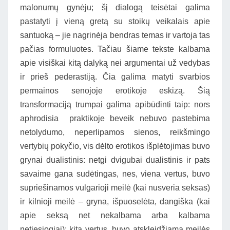
malonumų gynėju; šį dialogą teisėtai galima
pastatyti į vieną gretą su stoikų veikalais apie
santuoką – jie nagrinėja bendras temas ir vartoja tas
pačias formuluotes. Tačiau šiame tekste kalbama
apie visiškai kitą dalyką nei argumentai už vedybas
ir prieš pederastiją. Čia galima matyti svarbios
permainos senojoje erotikoje eskizą. Šią
transformaciją trumpai galima apibūdinti taip: nors
aphrodisia praktikoje beveik nebuvo pastebima
netolydumo, neperlipamos sienos, reikšmingo
vertybių pokyčio, vis dėlto erotikos išplėtojimas buvo
grynai dualistinis: netgi dvigubai dualistinis ir pats
savaime gana sudėtingas, nes, viena vertus, buvo
supriešinamos vulgarioji meilė (kai nusveria seksas)
ir kilnioji meilė – gryna, išpuoselėta, dangiška (kai
apie seksą net nekalbama arba kalbama
netiesiogiai); kita vertus, buvo atskleidžiama meilės