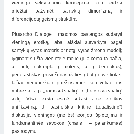
vieninga seksualumo koncepcija, kuri leidžia
griežtai pažymėti santykių dimorfizmą ir
diferencijuotą geismų struktūrą.
Plutarcho Dialoge matomos pastangos sudaryti
vieningą erotiką, labai aiškiai sutvarkytą pagal
santykių vyras moteris ar netgi vyras žmona modelį;
lyginant su šia vienintele meile (ji laikoma ta pačia,
ar būtų nukreipta į moteris, ar į berniukus),
pederastiškas prisirišimas iš tiesų būtų nuvertintas,
tačiau nenubrėžiant griežtos ribos, kuri vėliau bus
nubrėžta tarp „homoseksualių“ ir „heteroseksualių“
aktų. Visa teksto esmė sukasi apie erotikos
unifikavimą. Ji pasireiškia kritine („dualistine“)
diskusija, vieningos (meilės) teorijos išplėtojimu ir
fundamentinės sąvokos (charis – palankumas)
pasirodymu.