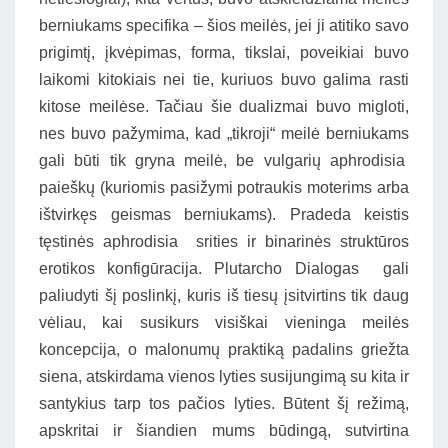
berniukams specifika – šios meilės, jei ji atitiko savo
prigimtį, įkvėpimas, forma, tikslai, poveikiai buvo
laikomi kitokiais nei tie, kuriuos buvo galima rasti
kitose meilėse. Tačiau šie dualizmai buvo migloti,
nes buvo pažymima, kad „tikroji“ meilė berniukams
gali būti tik gryna meilė, be vulgarių aphrodisia
paieškų (kuriomis pasižymi potraukis moterims arba
ištvirkęs geismas berniukams). Pradeda keistis
tęstinės aphrodisia srities ir binarinės struktūros
erotikos konfigūracija. Plutarcho Dialogas gali
paliudyti šį poslinkį, kuris iš tiesų įsitvirtins tik daug
vėliau, kai susikurs visiškai vieninga meilės
koncepcija, o malonumų praktiką padalins griežta
siena, atskirdama vienos lyties susijungimą su kita ir
santykius tarp tos pačios lyties. Būtent šį režimą,
apskritai ir šiandien mums būdingą, sutvirtina