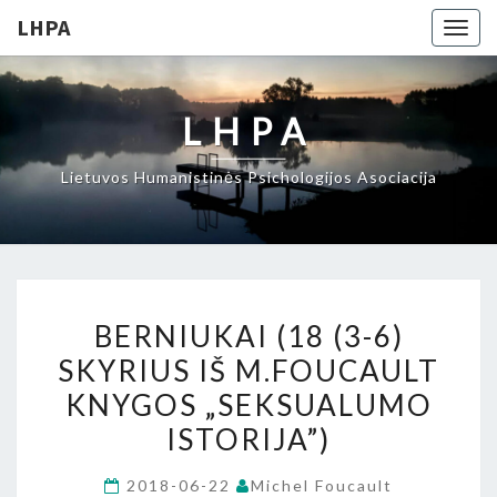
LHPA
Togg
navig
LHPA
Lietuvos Humanistinės Psichologijos Asociacija
BERNIUKAI
BERNIUKAI (18 (3-6)
(18
SKYRIUS IŠ M.FOUCAULT
(3-
KNYGOS „SEKSUALUMO
6)
SKYRIUS
ISTORIJA”)
IŠ
2018-06-22
Michel Foucault
M.FOUCAULT