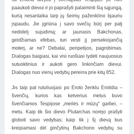
paaukoti dievui ir jo paprašyti palaiminti šią sąjungą,
kurią nesantaika tarp jų šeimų paženklino bjauriu
įspaudu. Jie įgriūna į savo svečių būrį per patį
nedidelį sujudimą: ar jaunasis Bakchonas,
geidžiamas efebas, turi vesti jį persekiojančią
moterį, ar ne? Debatai, peripetijos, pagrobimas.
Dialogas baigiasi, kai visi ruošiasi lydėti naujuosius
sutuoktinius ir aukoti gero linkinčiam dievui.
Dialogas nuo vienų vedybų pereina prie kitų 852.
Jis taip pat rutuliuojasi po Eroto ženklu Erotidia –
švenčių, kurios kas ketverius metus buvo
švenčiamos Tespijose „meilės ir mūzų“ garbei, –
metu. Kaip tik šio dievo Plutarchas norėjo prašyti
globoti savo vedybas; kaip tik į šį dievą bus
kreipiamasi dėl ginčytinų Bakchono vedybų su