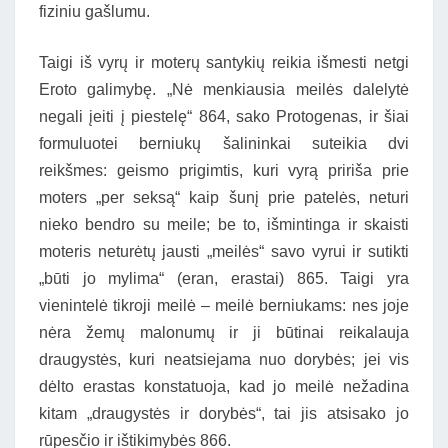
fiziniu gašlumu.
Taigi iš vyrų ir moterų santykių reikia išmesti netgi
Eroto galimybę. „Nė menkiausia meilės dalelytė
negali įeiti į piestelę“ 864, sako Protogenas, ir šiai
formuluotei berniukų šalininkai suteikia dvi
reikšmes: geismo prigimtis, kuri vyrą pririša prie
moters „per seksą“ kaip šunį prie patelės, neturi
nieko bendro su meile; be to, išmintinga ir skaisti
moteris neturėtų jausti „meilės“ savo vyrui ir sutikti
„būti jo mylima“ (eran, erastai) 865. Taigi yra
vienintelė tikroji meilė – meilė berniukams: nes joje
nėra žemų malonumų ir ji būtinai reikalauja
draugystės, kuri neatsiejama nuo dorybės; jei vis
dėlto erastas konstatuoja, kad jo meilė nežadina
kitam „draugystės ir dorybės“, tai jis atsisako jo
rūpesčio ir ištikimybės 866.