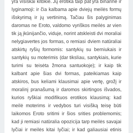
yra visiškai kitokie. Jų erotika taip pat yra binarinė ir
lyginamoji: ir čia kalbama apie dviejų meilės formų
išskyrimą ir jų vertinimą. Tačiau šis palyginimas
daromas ne Eroto, valdomo vyriškos meilės ar vien
tik ją įkūnijančio, viduje, norint atskleisti dvi moraliai
nelygiavertes jos formas, o remiasi dviem natūraliai
atskirtų ryšių formomis: santykių su berniukais ir
santykių su moterimis (dar tiksliau, santykiais, kurie
turimi su teisėta žmona santuokoje); ir kaip tik
kalbant apie šias dvi formas, pateikiamas kaip
atskiros, bus keliami klausimai apie vertę, grožį ir
moralinį pranašumą ir daromos skirtingos išvados,
kurios ryškiai modifikuos erotikos klausimą: kad
meilė moterims ir vedybos turi visišką teisę būti
laikomos Eroto sritimi ir šios srities problemomis;
kad ji remiasi natūralia opozicija tarp meilės savajai
lyčiai ir meilės kitai lyčiai; ir kad galiausiai etinis