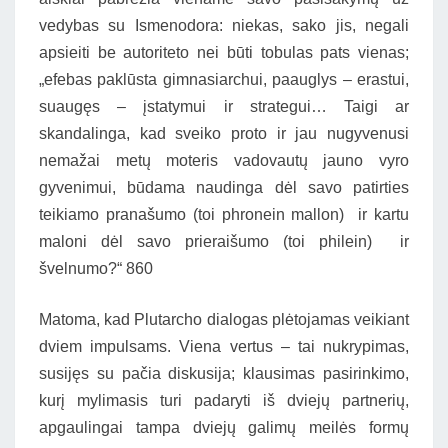
vedybas su Ismenodora: niekas, sako jis, negali
apsieiti be autoriteto nei būti tobulas pats vienas;
„efebas paklūsta gimnasiarchui, paauglys – erastui,
suaugęs – įstatymui ir strategui… Taigi ar
skandalinga, kad sveiko proto ir jau nugyvenusi
nemažai metų moteris vadovautų jauno vyro
gyvenimui, būdama naudinga dėl savo patirties
teikiamo pranašumo (toi phronein mallon) ir kartu
maloni dėl savo prieraišumo (toi philein) ir
švelnumo?“ 860
Matoma, kad Plutarcho dialogas plėtojamas veikiant
dviem impulsams. Viena vertus – tai nukrypimas,
susijęs su pačia diskusija; klausimas pasirinkimo,
kurį mylimasis turi padaryti iš dviejų partnerių,
apgaulingai tampa dviejų galimų meilės formų