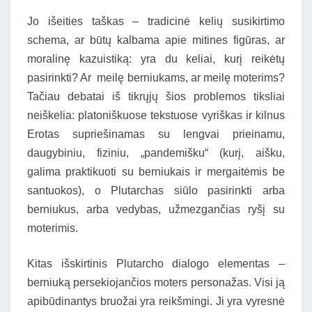
Jo išeities taškas – tradicinė kelių susikirtimo
schema, ar būtų kalbama apie mitines figūras, ar
moralinę kazuistiką: yra du keliai, kurį reikėtų
pasirinkti? Ar meilę berniukams, ar meilę moterims?
Tačiau debatai iš tikrųjų šios problemos tiksliai
neiškelia: platoniškuose tekstuose vyriškas ir kilnus
Erotas supriešinamas su lengvai prieinamu,
daugybiniu, fiziniu, „pandemišku“ (kurį, aišku,
galima praktikuoti su berniukais ir mergaitėmis be
santuokos), o Plutarchas siūlo pasirinkti arba
berniukus, arba vedybas, užmezgančias ryšį su
moterimis.
Kitas išskirtinis Plutarcho dialogo elementas –
berniuką persekiojančios moters personažas. Visi ją
apibūdinantys bruožai yra reikšmingi. Ji yra vyresnė