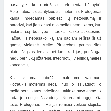
pasaulyje ir kurio priežastis – elementari būtinybė.
Apie natūralius santykius su moterimis Protogenas
kalba, norėdamas pabrėžti jų netobulumą ir
parodyti, kad jie skiriasi nuo meilės berniukams, kuri
niekina šią būtinybę ir siekia kažko aukštesnio.
Tačiau jis nepasako, ką jam pačiam reiškia ši už
gamtą viršesnė Meilė: Plutarchas perims šias
platoniškąsias temas, bet tam, kad jas, priešingai
negu berniukų užtarėjai, integruotų į vieningą meilės
koncepciją.
Kitą skirtumą pabrėžia malonumo vaidmuo.
Potraukis moterims negali nuo jo išsivaduoti; o
meilė berniukams, priešingai, atitinka savo esmę tik
tada, jei nuo jo išsivaduoja. Norėdami pagrįsti šią
tezę, Protogenas ir Pisijas remiasi veikiau stojiška