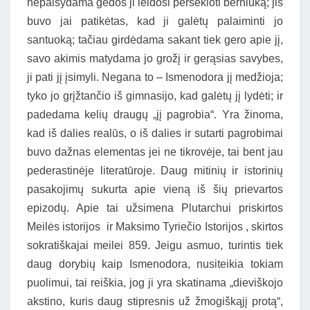
nepaisydama gėdos ji leidosi persekioti berniuką; jis
buvo jai patikėtas, kad ji galėtų palaiminti jo
santuoką; tačiau girdėdama sakant tiek gero apie jį,
savo akimis matydama jo grožį ir gerąsias savybes,
ji pati jį įsimyli. Negana to – Ismenodora jį medžioja;
tyko jo grįžtančio iš gimnasijo, kad galėtų jį lydėti; ir
padedama kelių draugų „jį pagrobia“. Yra žinoma,
kad iš dalies realūs, o iš dalies ir sutarti pagrobimai
buvo dažnas elementas jei ne tikrovėje, tai bent jau
pederastinėje literatūroje. Daug mitinių ir istorinių
pasakojimų sukurta apie vieną iš šių prievartos
epizodų. Apie tai užsimena Plutarchui priskirtos
Meilės istorijos ir Maksimo Tyriečio Istorijos , skirtos
sokratiškajai meilei 859. Jeigu asmuo, turintis tiek
daug dorybių kaip Ismenodora, nusiteikia tokiam
puolimui, tai reiškia, jog ji yra skatinama „dieviškojo
akstino, kuris daug stipresnis už žmogiškąjį protą“,