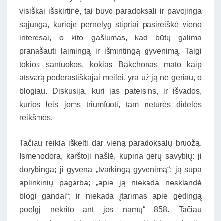
visiškai išskirtinė, tai buvo paradoksali ir pavojinga
sąjunga, kurioje pernelyg stipriai pasireiškė vieno
interesai, o kito gašlumas, kad būtų galima
pranašauti laimingą ir išmintingą gyvenimą. Taigi
tokios santuokos, kokias Bakchonas mato kaip
atsvarą pederastiškajai meilei, yra už ją ne geriau, o
blogiau. Diskusija, kuri jas pateisins, ir išvados,
kurios leis joms triumfuoti, tam neturės didelės
reikšmės.
Tačiau reikia iškelti dar vieną paradoksalų bruožą.
Ismenodora, karštoji našlė, kupina gerų savybių: ji
dorybinga; ji gyvena „tvarkingą gyvenimą“; ją supa
aplinkinių pagarba; „apie ją niekada nesklandė
blogi gandai“; ir niekada įtarimas apie gėdingą
poelgį nekrito ant jos namų“ 858. Tačiau