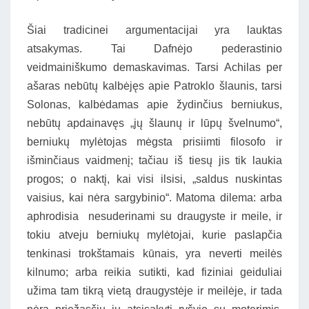
Šiai tradicinei argumentacijai yra lauktas
atsakymas. Tai Dafnėjo pederastinio
veidmainiškumo demaskavimas. Tarsi Achilas per
ašaras nebūtų kalbėjęs apie Patroklo šlaunis, tarsi
Solonas, kalbėdamas apie žydinčius berniukus,
nebūtų apdainavęs „jų šlaunų ir lūpų švelnumo“,
berniukų mylėtojas mėgsta prisiimti filosofo ir
išminčiaus vaidmenį; tačiau iš tiesų jis tik laukia
progos; o naktį, kai visi ilsisi, „saldus nuskintas
vaisius, kai nėra sargybinio“. Matoma dilema: arba
aphrodisia nesuderinami su draugyste ir meile, ir
tokiu atveju berniukų mylėtojai, kurie paslapčia
tenkinasi trokštamais kūnais, yra neverti meilės
kilnumo; arba reikia sutikti, kad fiziniai geiduliai
užima tam tikrą vietą draugystėje ir meilėje, ir tada