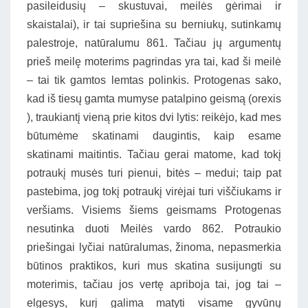
pasileidusių – skustuvai, meilės gėrimai ir
skaistalai), ir tai supriešina su berniukų, sutinkamų
palestroje, natūralumu 861. Tačiau jų argumentų
prieš meilę moterims pagrindas yra tai, kad ši meilė
– tai tik gamtos lemtas polinkis. Protogenas sako,
kad iš tiesų gamta mumyse patalpino geismą (orexis
), traukiantį vieną prie kitos dvi lytis: reikėjo, kad mes
būtumėme skatinami daugintis, kaip esame
skatinami maitintis. Tačiau gerai matome, kad tokį
potraukį musės turi pienui, bitės – medui; taip pat
pastebima, jog tokį potraukį virėjai turi viščiukams ir
veršiams. Visiems šiems geismams Protogenas
nesutinka duoti Meilės vardo 862. Potraukio
priešingai lyčiai natūralumas, žinoma, nepasmerkia
būtinos praktikos, kuri mus skatina susijungti su
moterimis, tačiau jos vertę apriboja tai, jog tai –
elgesys, kurį galima matyti visame gyvūnų