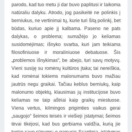
parodo, kad tuo metu ji dar buvo paplitusi ir laikoma
natūraliu dalyku. Atrodo, jog pasikeitė ne polinkis į
berniukus, ne vertinimai tų, kurie turi šitą polinkį, bet
būdas, kuriuo apie jį kalbama. Paseno ne pats
dalykas, o problema; sumažėjo jo keliamas
susidomėjimas; išnyko svarba, kuri jam teikiama
filosofiniuose ir moraliniuose debatuose. Šis
„problemos išnykimas“, be abejo, turi savų motyvų.
Vieni susiję su romėnų kultūros įtaka; tai nereiškia,
kad romėnai tokiems malonumams buvo mažiau
jautrūs negu graikai. Tačiau keblus berniukų, kaip
malonumo objektų, klausimas jų institucijose buvo
keliamas ne taip aštriai kaip graikų miestuose.
Viena vertus, kilmingos prigimties vaikus gerai
„saugojo“ šeimos teisės ir viešieji įstatymai; šeimos
tėvai tikėjosi, kad bus gerbiama valdžia, kurią jie
turėjo savo sūnums; o garsusis Scantinia įstatymas