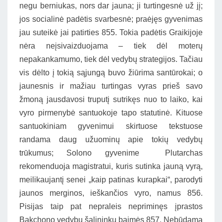
negu berniukas, nors dar jauna; ji turtingesnė už jį;
jos socialinė padėtis svarbesnė; praėjęs gyvenimas
jau suteikė jai patirties 855. Tokia padėtis Graikijoje
nėra neįsivaizduojama – tiek dėl moterų
nepakankamumo, tiek dėl vedybų strategijos. Tačiau
vis dėlto į tokią sąjungą buvo žiūrima santūrokai; o
jaunesnis ir mažiau turtingas vyras prieš savo
žmoną jausdavosi truputį sutrikęs nuo to laiko, kai
vyro pirmenybė santuokoje tapo statutinė. Kituose
santuokiniam gyvenimui skirtuose tekstuose
randama daug užuominų apie tokių vedybų
trūkumus; Solono gyvenime Plutarchas
rekomenduoja magistratui, kuris sutinka jauną vyrą,
meilikaujantį senei „kaip patinas kurapkai“, parodyti
jaunos merginos, ieškančios vyro, namus 856.
Pisijas taip pat nepraleis nepriminęs įprastos
Bakchono vedybų šalininkų baimės 857. Nebūdama