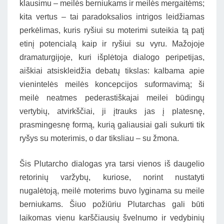
klausimu – meilės berniukams ir meilės mergaitėms;
kita vertus – tai paradoksalios intrigos leidžiamas
perkėlimas, kuris ryšiui su moterimi suteikia tą patį
etinį potencialą kaip ir ryšiui su vyru. Mažojoje
dramaturgijoje, kuri išplėtoja dialogo peripetijas,
aiškiai atsiskleidžia debatų tikslas: kalbama apie
vienintelės meilės koncepcijos suformavimą; ši
meilė neatmes pederastiškajai meilei būdingų
vertybių, atvirkščiai, ji įtrauks jas į platesnę,
prasmingesnę formą, kurią galiausiai gali sukurti tik
ryšys su moterimis, o dar tiksliau – su žmona.
Šis Plutarcho dialogas yra tarsi vienos iš daugelio
retorinių varžybų, kuriose, norint nustatyti
nugalėtoją, meilė moterims buvo lyginama su meile
berniukams. Šiuo požiūriu Plutarchas gali būti
laikomas vienu karščiausių švelnumo ir vedybinių