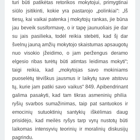
turi būti patikėtas retorikos mokytojui, primygtinai
siūlo įsitikinti, kokie yra pastarojo „polinkiai“: „Iš
tiesų, kai vaikai patenka į mokytojų rankas, jie būna
jau beveik susiformavę, o ir tapę jaunuoliais jie dar
su jais pasilieka, todėl reikia stebėti, kad šį dar
švelnų jauną amžių mokytojo skaistumas apsaugotų
nuo visokio įžeidimo, o jam peržengus deramo
elgesio ribas turėtų būti atimtas leidimas mokyti“;
taigi reikia, kad „mokytojas savo mokiniams
puoselėtų tėviškus jausmus ir laikytų save atstovu
tų, kurie jam patiki savo vaikus“ 849. Apibendrinant
galima pasakyti, kad tam tikras asmeninių philia
ryšių svarbos sumažinimas, taip pat santuokos ir
emocinių sutuoktinių santykių iškėlimas daug
prisidėjo, kad meilės ryšys tarp vyrų nustotų būti
laikomas intensyvių teorinių ir moralinių diskusijų
pagrindu.