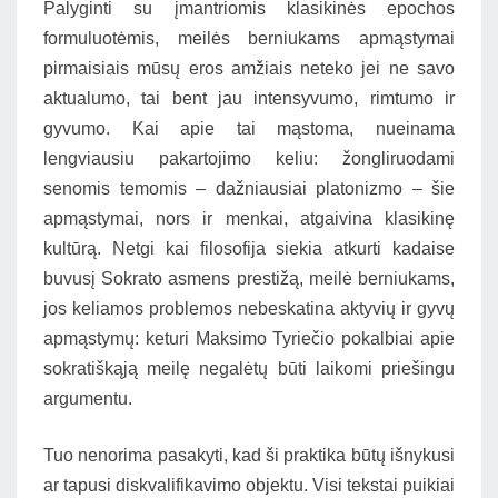
Palyginti su įmantriomis klasikinės epochos
formuluotėmis, meilės berniukams apmąstymai
pirmaisiais mūsų eros amžiais neteko jei ne savo
aktualumo, tai bent jau intensyvumo, rimtumo ir
gyvumo. Kai apie tai mąstoma, nueinama
lengviausiu pakartojimo keliu: žongliruodami
senomis temomis – dažniausiai platonizmo – šie
apmąstymai, nors ir menkai, atgaivina klasikinę
kultūrą. Netgi kai filosofija siekia atkurti kadaise
buvusį Sokrato asmens prestižą, meilė berniukams,
jos keliamos problemos nebeskatina aktyvių ir gyvų
apmąstymų: keturi Maksimo Tyriečio pokalbiai apie
sokratiškąją meilę negalėtų būti laikomi priešingu
argumentu.
Tuo nenorima pasakyti, kad ši praktika būtų išnykusi
ar tapusi diskvalifikavimo objektu. Visi tekstai puikiai