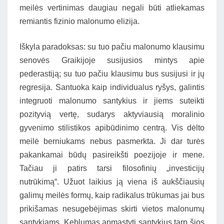
meilės vertinimas daugiau negali būti atliekamas
remiantis fizinio malonumo elizija.
Iškyla paradoksas: su tuo pačiu malonumo klausimu
senovės Graikijoje susijusios mintys apie
pederastiją; su tuo pačiu klausimu bus susijusi ir jų
regresija. Santuoka kaip individualus ryšys, galintis
integruoti malonumo santykius ir jiems suteikti
pozityvią vertę, sudarys aktyviausią moralinio
gyvenimo stilistikos apibūdinimo centrą. Vis dėlto
meilė berniukams nebus pasmerkta. Ji dar turės
pakankamai būdų pasireikšti poezijoje ir mene.
Tačiau ji patirs tarsi filosofinių „investicijų
nutrūkimą“. Užuot laikius ją viena iš aukščiausių
galimų meilės formų, kaip radikalus trūkumas jai bus
prikišamas nesugebėjimas skirti vietos malonumų
santykiams. Keblumas apmąstyti santykius tarp šios