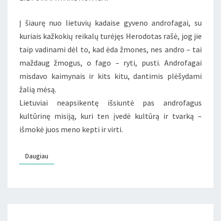
Į šiaurę nuo lietuvių kadaise gyveno androfagai, su
kuriais kažkokių reikalų turėjęs Herodotas rašė, jog jie
taip vadinami dėl to, kad ėda žmones, nes andro – tai
maždaug žmogus, o fago – ryti, pusti. Androfagai
misdavo kaimynais ir kits kitu, dantimis plėšydami
žalią mėsą.
Lietuviai neapsikentę išsiuntė pas androfagus
kultūrinę misiją, kuri ten įvedė kultūrą ir tvarką –
išmokė juos meno kepti ir virti.
Daugiau
Daugiau
SAKRALYBĖS