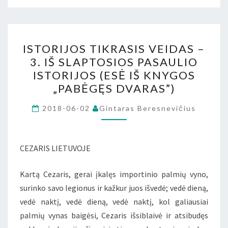
ISTORIJOS
ISTORIJOS TIKRASIS VEIDAS –
TIKRASIS
3. IŠ SLAPTOSIOS PASAULIO
VEIDAS
ISTORIJOS (ESĖ IŠ KNYGOS
–
„PABĖGĘS DVARAS”)
3.
IŠ
2018-06-02
Gintaras Beresnevičius
SLAPTOSIOS
PASAULIO
CEZARIS LIETUVOJE
ISTORIJOS
(ESĖ
Kartą Cezaris, gerai įkalęs importinio palmių vyno,
IŠ
surinko savo legionus ir kažkur juos išvedė; vedė dieną,
KNYGOS
vedė naktį, vedė dieną, vedė naktį, kol galiausiai
„PABĖGĘS
palmių vynas baigėsi, Cezaris išsiblaivė ir atsibudęs
DVARAS”)