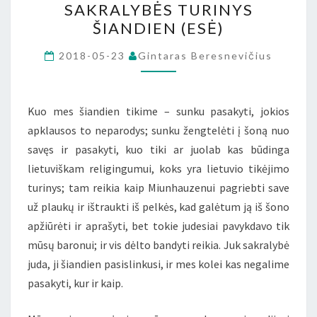
SAKRALYBĖS TURINYS
TURINYS
ŠIANDIEN (ESĖ)
ŠIANDIEN
(ESĖ)
2018-05-23
Gintaras Beresnevičius
Kuo mes šiandien tikime – sunku pasakyti, jokios
apklausos to neparodys; sunku žengtelėti į šoną nuo
savęs ir pasakyti, kuo tiki ar juolab kas būdinga
lietuviškam religingumui, koks yra lietuvio tikėjimo
turinys; tam reikia kaip Miunhauzenui pagriebti save
už plaukų ir ištraukti iš pelkės, kad galėtum ją iš šono
apžiūrėti ir aprašyti, bet tokie judesiai pavykdavo tik
mūsų baronui; ir vis dėlto bandyti reikia. Juk sakralybė
juda, ji šiandien pasislinkusi, ir mes kolei kas negalime
pasakyti, kur ir kaip.