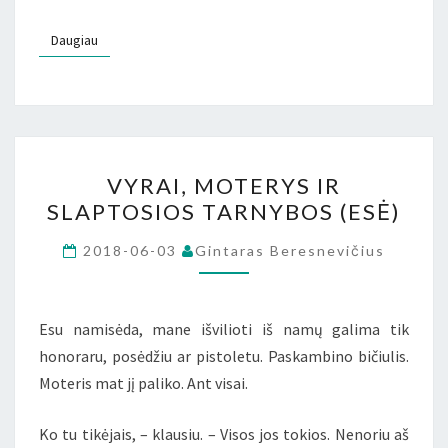
Daugiau
Daugiau
VYRAI,
VYRAI, MOTERYS IR
MOTERYS
SLAPTOSIOS TARNYBOS (ESĖ)
IR
SLAPTOSIOS
2018-06-03
Gintaras Beresnevičius
TARNYBOS
(ESĖ)
Esu namisėda, mane išvilioti iš namų galima tik
honoraru, posėdžiu ar pistoletu. Paskambino bičiulis.
Moteris mat jį paliko. Ant visai.
Ko tu tikėjais, – klausiu. – Visos jos tokios. Nenoriu aš