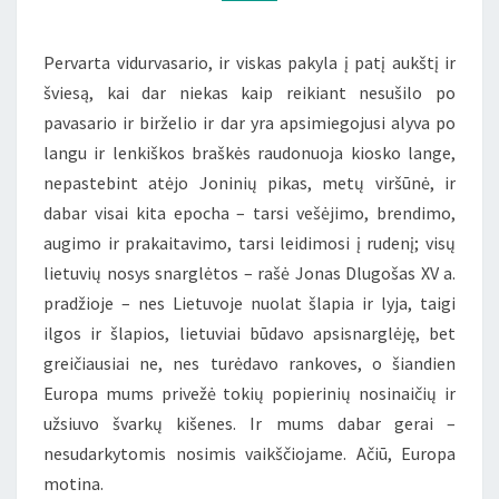
(ESĖ)
Pervarta vidurvasario, ir viskas pakyla į patį aukštį ir
šviesą, kai dar niekas kaip reikiant nesušilo po
pavasario ir birželio ir dar yra apsimiegojusi alyva po
langu ir lenkiškos braškės raudonuoja kiosko lange,
nepastebint atėjo Joninių pikas, metų viršūnė, ir
dabar visai kita epocha – tarsi vešėjimo, brendimo,
augimo ir prakaitavimo, tarsi leidimosi į rudenį; visų
lietuvių nosys snarglėtos – rašė Jonas Dlugošas XV a.
pradžioje – nes Lietuvoje nuolat šlapia ir lyja, taigi
ilgos ir šlapios, lietuviai būdavo apsisnarglėję, bet
greičiausiai ne, nes turėdavo rankoves, o šiandien
Europa mums privežė tokių popierinių nosinaičių ir
užsiuvo švarkų kišenes. Ir mums dabar gerai –
nesudarkytomis nosimis vaikščiojame. Ačiū, Europa
motina.