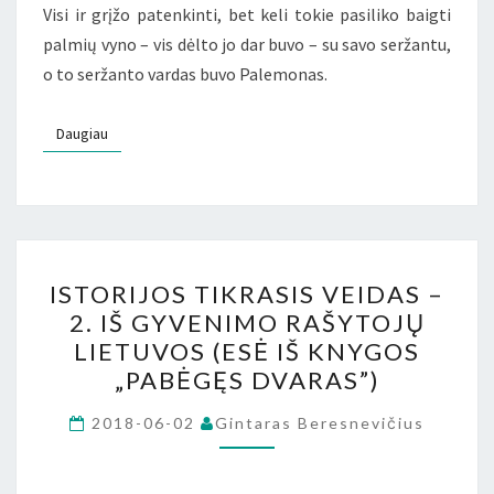
Visi ir grįžo patenkinti, bet keli tokie pasiliko baigti
palmių vyno – vis dėlto jo dar buvo – su savo seržantu,
o to seržanto vardas buvo Palemonas.
Daugiau
Daugiau
ISTORIJOS
ISTORIJOS TIKRASIS VEIDAS –
TIKRASIS
2. IŠ GYVENIMO RAŠYTOJŲ
VEIDAS
LIETUVOS (ESĖ IŠ KNYGOS
–
„PABĖGĘS DVARAS”)
2.
IŠ
2018-06-02
Gintaras Beresnevičius
GYVENIMO
RAŠYTOJŲ