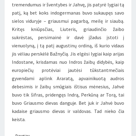
tremendumus ir šventybes ir Jahvę, jis patyrė lygiai tą
patį, ką bet koks indogermanas buvo sukaupęs savo
sielos viduryje – griausmui pagarbą, meilę ir siaubą.
Kritęs kniūpsčias, Liuteris, griaudinčio žaibo
sukrėstas, persimainė ir davė įžadus įstoti į
vienuolyną, į tą patį augustinų ordiną, iš kurio vidaus
jis vėliau perskėlė Bažnyčią. Jis elgėsi lygiai kaip arijas
Indostane, krisdamas nuo Indros žaibų didybės, kaip
europiečių protėviai jautėsi tūkstantmečiais
gyvendami aplink Araratą, apvainikuotą audros
debesimis ir žaibų smūgiais ištisus mėnesius, Jahvė
buvo tik šifras, pridengęs Indrą, Perkūną ar Torą, tai
buvo Griausmo dievas danguje. Bet juk ir Jahvė buvo
kadaise griausmo dievas ir valdovas. Tad nieko čia
keista.
Daugiau
Daugiau