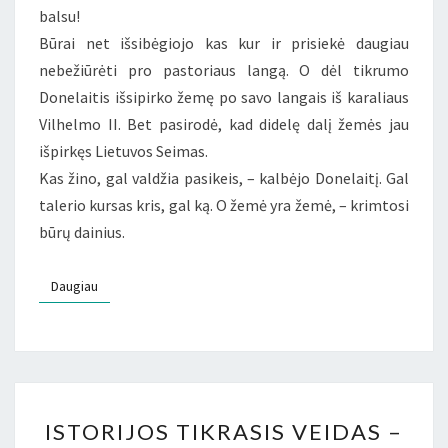
balsu!
Būrai net išsibėgiojo kas kur ir prisiekė daugiau
nebežiūrėti pro pastoriaus langą. O dėl tikrumo
Donelaitis išsipirko žemę po savo langais iš karaliaus
Vilhelmo II. Bet pasirodė, kad didelę dalį žemės jau
išpirkęs Lietuvos Seimas.
Kas žino, gal valdžia pasikeis, – kalbėjo Donelaitį. Gal
talerio kursas kris, gal ką. O žemė yra žemė, – krimtosi
būrų dainius.
Daugiau
Daugiau
ISTORIJOS
ISTORIJOS TIKRASIS VEIDAS –
TIKRASIS