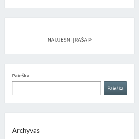
Įrašų
navigacija
NAUJESNI ĮRAŠAI
Paieška
Paieška
Archyvas