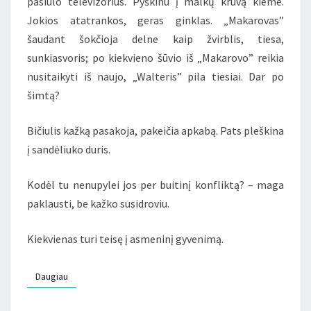
pasiūlo televizorius. Pyškinu į malkų krūvą kieme.
Jokios atatrankos, geras ginklas. „Makarovas”
šaudant šokčioja delne kaip žvirblis, tiesa,
sunkiasvoris; po kiekvieno šūvio iš „Makarovo” reikia
nusitaikyti iš naujo, „Walteris” pila tiesiai. Dar po
šimtą?
Bičiulis kažką pasakoja, pakeičia apkabą. Pats pleškina
į sandėliuko duris.
Kodėl tu nenupylei jos per buitinį konfliktą? – maga
paklausti, be kažko susidroviu.
Kiekvienas turi teisę į asmeninį gyvenimą.
Daugiau
Daugiau