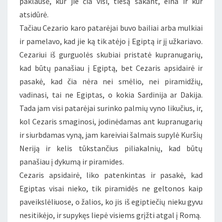
paklausė, kur jie čia visi, tiesą sakant, eina ir kur
atsidūrė.
Tačiau Cezario karo patarėjai buvo bailiai arba mulkiai
ir pamelavo, kad jie ką tik atėjo į Egiptą ir jį užkariavo.
Cezariui iš gurguolės skubiai pristatė kupranugarių,
kad būtų panašiau į Egiptą, bet Cezaris apsidairė ir
pasakė, kad čia nėra nei smėlio, nei piramidžių,
vadinasi, tai ne Egiptas, o kokia Sardinija ar Dakija.
Tada jam visi patarėjai surinko palmių vyno likučius, ir,
kol Cezaris smaginosi, jodinėdamas ant kupranugarių
ir siurbdamas vyną, jam kareiviai šalmais supylė Kuršių
Neriją ir kelis tūkstančius piliakalnių, kad būtų
panašiau į dykumą ir piramides.
Cezaris apsidairė, liko patenkintas ir pasakė, kad
Egiptas visai nieko, tik piramidės ne geltonos kaip
paveikslėliuose, o žalios, ko jis iš egiptiečių nieku gyvu
nesitikėjo, ir supykęs liepė visiems grįžti atgal į Romą.