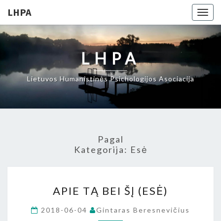
LHPA
Togg
navig
LHPA
Lietuvos Humanistinės Psichologijos Asociacija
Pagal
Kategorija:
Esė
APIE
APIE TĄ BEI ŠĮ (ESĖ)
TĄ
BEI
2018-06-04
Gintaras Beresnevičius
ŠĮ