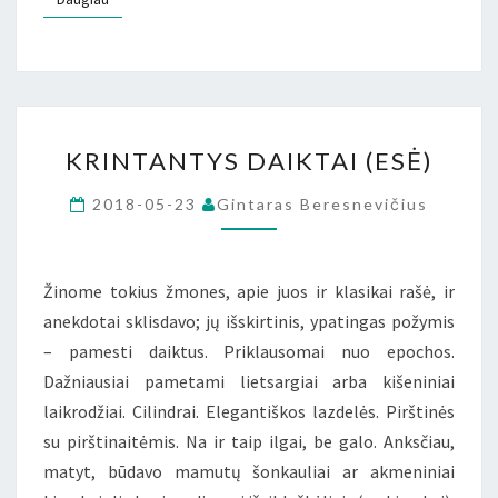
KRINTANTYS
KRINTANTYS DAIKTAI (ESĖ)
DAIKTAI
(ESĖ)
2018-05-23
Gintaras Beresnevičius
Žinome tokius žmones, apie juos ir klasikai rašė, ir
anekdotai sklisdavo; jų išskirtinis, ypatingas požymis
– pamesti daiktus. Priklausomai nuo epochos.
Dažniausiai pametami lietsargiai arba kišeniniai
laikrodžiai. Cilindrai. Elegantiškos lazdelės. Pirštinės
su pirštinaitėmis. Na ir taip ilgai, be galo. Anksčiau,
matyt, būdavo mamutų šonkauliai ar akmeniniai