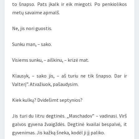
to šnapso. Pats įkalk ir eik miegoti. Po penkiolikos
metų savaime apmalš.
Ne, jis nori guostis.
Sunku man, – sako.
Visiems sunku, – aiškinu, – krizė mat.
Klausyk, – sako jis, – aš turiu ne tik šnapso. Dar ir
Valterį”. Atvažiuok, pašaudysim.
Kiek kulkų? Dvidešimt septynios?
Jis turi du litru degtinės. „Maschadov” – vadinasi. Virš
galvos gyvena žvaigždės. Degtinė kvailai bespalvė, it
gyvenimas. Jis kažką šneka, kodėl ji jį paliko.