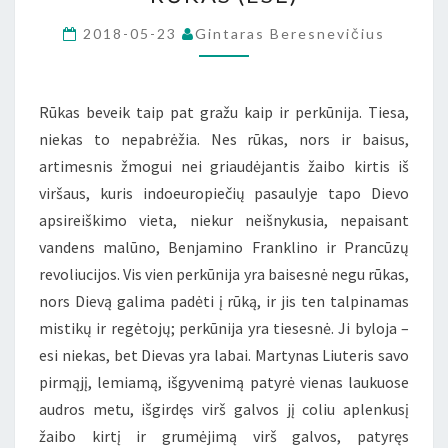
(ESĖ)
2018-05-23
Gintaras Beresnevičius
Rūkas beveik taip pat gražu kaip ir perkūnija. Tiesa,
niekas to nepabrėžia. Nes rūkas, nors ir baisus,
artimesnis žmogui nei griaudėjantis žaibo kirtis iš
viršaus, kuris indoeuropiečių pasaulyje tapo Dievo
apsireiškimo vieta, niekur neišnykusia, nepaisant
vandens malūno, Benjamino Franklino ir Prancūzų
revoliucijos. Vis vien perkūnija yra baisesnė negu rūkas,
nors Dievą galima padėti į rūką, ir jis ten talpinamas
mistikų ir regėtojų; perkūnija yra tiesesnė. Ji byloja –
esi niekas, bet Dievas yra labai. Martynas Liuteris savo
pirmąjį, lemiamą, išgyvenimą patyrė vienas laukuose
audros metu, išgirdęs virš galvos jį coliu aplenkusį
žaibo kirtį ir grumėjimą virš galvos, patyręs