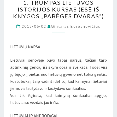
1. TRUMPAS LIETUVOS
VEIDAS
ISTORIJOS KURSAS (ESĖ IŠ
–
KNYGOS „PABĖGĘS DVARAS”)
1.
TRUMPAS
2018-06-02
Gintaras Beresnevičius
LIETUVOS
ISTORIJOS
LIETUVIŲ NARSA
KURSAS
(ESĖ
Lietuviai senovėje buvo labai narsūs, tačiau tarp
IŠ
aplinkinių genčių išsiskyrė dora ir sveikata. Todėl visi
KNYGOS
jų bijojo. Į pietus nuo lietuvių gyveno net tokia gentis,
„PABĖGĘS
kostobokai, taip vadinti dėl to, kad kaimynai lietuviai
DVARAS”)
jiems vis laužydavo ir laužydavo šonkaulius.
Vos tik išgirsta, kad kaimynų šonkauliai apgijo,
lietuviai su vėzdais jau ir čia.
LIETUVIAI IR ANDROFAGAI