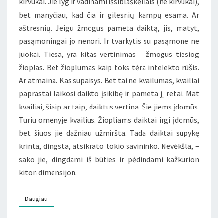
kirvukai. Jie lyg ir vadinami išsiblaškėliais (ne kirvukai),
bet manyčiau, kad čia ir gilesnių kampų esama. Ar
aštresnių. Jeigu žmogus pameta daiktą, jis, matyt,
pasąmoningai jo nenori. Ir tvarkytis su pasąmone ne
juokai. Tiesa, yra kitas vertinimas – žmogus tiesiog
žioplas. Bet žioplumas kaip toks tėra intelekto rūšis.
Ar atmaina. Kas supaisys. Bet tai ne kvailumas, kvailiai
paprastai laikosi daikto įsikibę ir pameta jį retai. Mat
kvailiai, šiaip ar taip, daiktus vertina. Šie jiems įdomūs.
Turiu omenyje kvailius. Žiopliams daiktai irgi įdomūs,
bet šiuos jie dažniau užmiršta. Tada daiktai supykę
krinta, dingsta, atsikrato tokio savininko. Nevėkšla, –
sako jie, dingdami iš būties ir pėdindami kažkurion
kiton dimensijon.
Daugiau
Daugiau