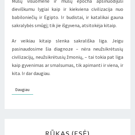
Mūsų visuomenė ir mūsų epocha apsinuodijusi
dieviškumu lygiai kaip ir kiekviena civilizacija nuo
babiloniečių ir Egipto. Ir budistai, ir katalikai gauna
sakralybės smūgį; tik jie išgyvena, atsitokėja kitaip.
Ar veikiau kitaip slenka sakrališka liga. Jeigu
pasinaudosime šia diagnoze – nėra neužsikrėtusių
civilizacijų, neužsikrėtusių žmonių, – tai tokia pat liga
kaip gyvenimas ar smalsumas, tik apimanti ir viena, ir
kita. Ir dar daugiau.
Daugiau
Daugiau
RŪKAS
RŪKAS (ESĖ)