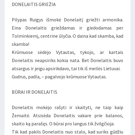
DONELAITIS GRIEŽIA
LIETUVOS
(ESĖ
Pilypas Ruigys išmokė Donelaitį griežti armonika.
IŠ
Eina Donelaitis grieždamas ir giedodamas per
KNYGOS
Tolminkiemį, centrine ūlyčia. O daina kad skamba, kad
„PABĖGĘS
skamba!
DVARAS”)
Krūmuose sėdėjo Vytautas, tykojo, ar kartais
Donelaitis neapsiriks kokia nata. Bet Donelaitis buvo
atsargus ir jeigu apsirikdavo, tai tik iš meilės Lietuvai.
Gudrus, padla, – pagalvojo krūmuose Vytautas.
BŪRAI IR DONELAITIS
Donelaitis mokėjo rašyti ir skaityti, ne taip kaip
Žemaitė. Atsisėda Donelaitis vakare prie balanos,
skaito ką parašęs. O būrai pro langus tik žvilgčioja.
Tik kad pakils Donelaitis nuo stalo, kad suriks gūdžiu