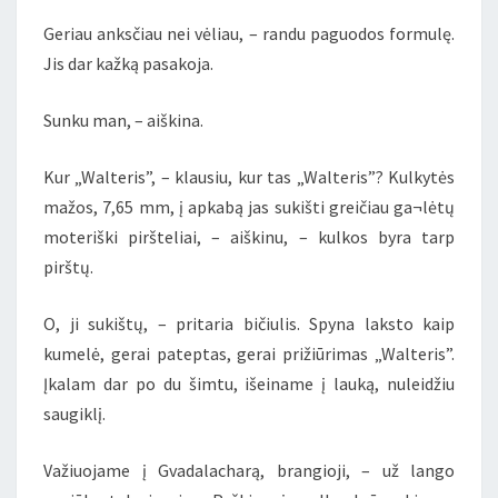
Geriau anksčiau nei vėliau, – randu paguodos formulę.
Jis dar kažką pasakoja.
Sunku man, – aiškina.
Kur „Walteris”, – klausiu, kur tas „Walteris”? Kulkytės
mažos, 7,65 mm, į apkabą jas sukišti greičiau ga¬lėtų
moteriški piršteliai, – aiškinu, – kulkos byra tarp
pirštų.
O, ji sukištų, – pritaria bičiulis. Spyna laksto kaip
kumelė, gerai pateptas, gerai prižiūrimas „Walteris”.
Įkalam dar po du šimtu, išeiname į lauką, nuleidžiu
saugiklį.
Važiuojame į Gvadalacharą, brangioji, – už lango