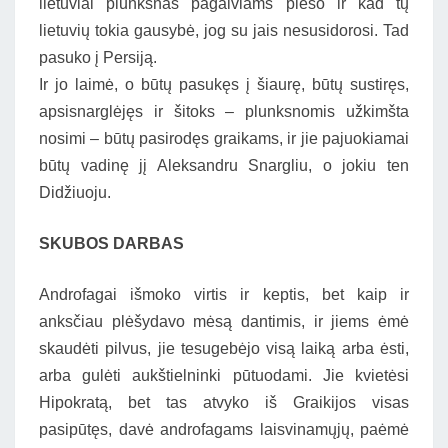
lietuviai plunksnas pagalviams plėšo ir kad tų
lietuvių tokia gausybė, jog su jais nesusidorosi. Tad
pasuko į Persiją.
Ir jo laimė, o būtų pasukęs į šiaurę, būtų sustiręs,
apsisnarglėjęs ir šitoks – plunksnomis užkimšta
nosimi – būtų pasirodęs graikams, ir jie pajuokiamai
būtų vadinę jį Aleksandru Snargliu, o jokiu ten
Didžiuoju.
SKUBOS DARBAS
Androfagai išmoko virtis ir keptis, bet kaip ir
anksčiau plėšydavo mėsą dantimis, ir jiems ėmė
skaudėti pilvus, jie tesugebėjo visą laiką arba ėsti,
arba gulėti aukštielninki pūtuodami. Jie kvietėsi
Hipokratą, bet tas atvyko iš Graikijos visas
pasipūtęs, davė androfagams laisvinamųjų, paėmė