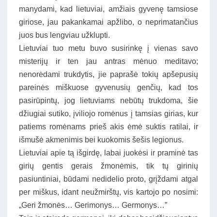
manydami, kad lietuviai, amžiais gyvenę tamsiose
giriose, jau pakankamai apžlibo, o neprimatančius
juos bus lengviau užklupti.
Lietuviai tuo metu buvo susirinkę į vienas savo
misterijų ir ten jau antras mėnuo meditavo;
nenorėdami trukdytis, jie paprašė tokių apšepusių
pareinės miškuose gyvenusių genčių, kad tos
pasirūpintų, jog lietuviams nebūtų trukdoma, šie
džiugiai sutiko, įviliojo romėnus į tamsias girias, kur
patiems romėnams prieš akis ėmė suktis ratilai, ir
išmušė akmenimis bei kuokomis šešis legionus.
Lietuviai apie tą išgirdę, labai juokėsi ir praminė tas
girių gentis gerais žmonėmis, tik tų girinių
pasiuntiniai, būdami nedidelio proto, grįždami atgal
per miškus, idant neužmirštų, vis kartojo po nosimi:
„Geri žmonės… Gerimonys… Germonys…”