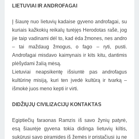
LIETUVIAI IR ANDROFAGAI
Į šiaurę nuo lietuvių kadaise gyveno androfagai, su
kuriais kažkokių reikalų turėjęs Herodotas rašė, jog
jie taip vadinami dėl to, kad ėda žmones, nes andro
– tai maždaug žmogus, o fago – ryti, pusti.
Androfagai misdavo kaimynais ir kits kitu, dantimis
plėšydami žalią mėsą.
Lietuviai neapsikentę išsiuntė pas androfagus
kultūrinę misiją, kuri ten įvedė kultūrą ir tvarką –
išmokė juos meno kepti ir virti.
DIDŽIŲJŲ CIVILIZACIJŲ KONTAKTAS
Egiptiečių faraonas Ramzis iš savo žynių patyrė,
esą šiaurėje gyvena tokia didinga lietuvių kiltis,
sukūrusi savo piramides iš žemės ir pristačiusi jų ne