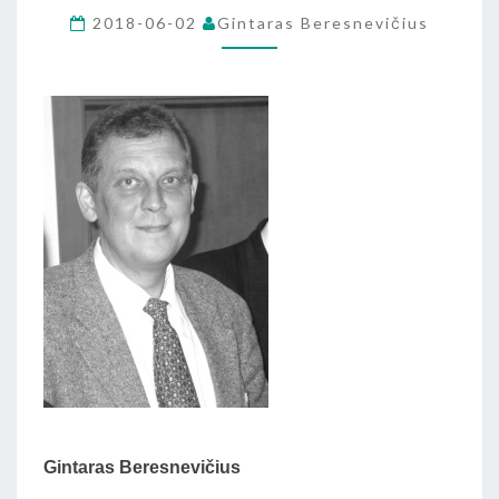
ISTORIJOS
2018-06-02
Gintaras Beresnevičius
KURSAS
(ESĖ
IŠ
KNYGOS
„PABĖGĘS
DVARAS”)
Gintaras Beresnevičius