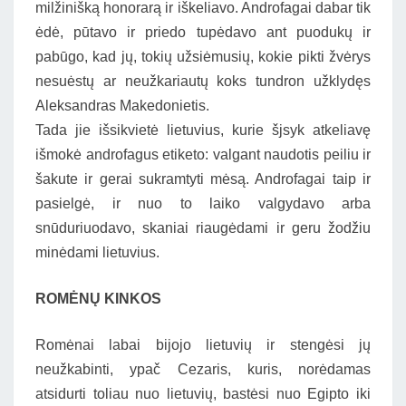
milžinišką honorarą ir iškeliavo. Androfagai dabar tik
ėdė, pūtavo ir priedo tupėdavo ant puodukų ir
pabūgo, kad jų, tokių užsiėmusių, kokie pikti žvėrys
nesuėstų ar neužkariautų koks tundron užklydęs
Aleksandras Makedonietis.
Tada jie išsikvietė lietuvius, kurie šjsyk atkeliavę
išmokė androfagus etiketo: valgant naudotis peiliu ir
šakute ir gerai sukramtyti mėsą. Androfagai taip ir
pasielgė, ir nuo to laiko valgydavo arba
snūduriuodavo, skaniai riaugėdami ir geru žodžiu
minėdami lietuvius.
ROMĖNŲ KINKOS
Romėnai labai bijojo lietuvių ir stengėsi jų
neužkabinti, ypač Cezaris, kuris, norėdamas
atsidurti toliau nuo lietuvių, bastėsi nuo Egipto iki