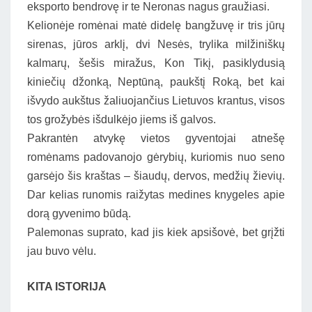
eksporto bendrovę ir te Neronas nagus graužiasi.
Kelionėje romėnai matė didelę bangžuvę ir tris jūrų
sirenas, jūros arklį, dvi Nesės, trylika milžiniškų
kalmarų, šešis miražus, Kon Tikį, pasiklydusią
kiniečių džonką, Neptūną, paukštį Roką, bet kai
išvydo aukštus žaliuojančius Lietuvos krantus, visos
tos grožybės išdulkėjo jiems iš galvos.
Pakrantėn atvykę vietos gyventojai atnešę
romėnams padovanojo gėrybių, kuriomis nuo seno
garsėjo šis kraštas – šiaudų, dervos, medžių žievių.
Dar kelias runomis raižytas medines knygeles apie
dorą gyvenimo būdą.
Palemonas suprato, kad jis kiek apsišovė, bet grįžti
jau buvo vėlu.
KITA ISTORIJA