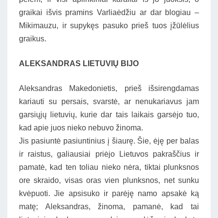
graikai išvis pramins Varliaėdžiu ar dar blogiau –
Mikimauzu, ir supykęs pasuko prieš tuos įžūlėlius
graikus.
ALEKSANDRAS LIETUVIŲ BIJO
Aleksandras Makedonietis, prieš išsirengdamas
kariauti su persais, svarstė, ar nenukariavus jam
garsiųjų lietuvių, kurie dar tais laikais garsėjo tuo,
kad apie juos nieko nebuvo žinoma.
Jis pasiuntė pasiuntinius į šiaurę. Šie, ėję per balas
ir raistus, galiausiai priėjo Lietuvos pakraščius ir
pamatė, kad ten toliau nieko nėra, tiktai plunksnos
ore skraido, visas oras vien plunksnos, net sunku
kvėpuoti. Jie apsisuko ir parėję namo apsakė ką
matę; Aleksandras, žinoma, pamanė, kad tai