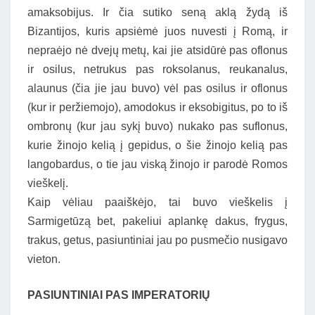
amaksobijus. Ir čia sutiko seną aklą žydą iš
Bizantijos, kuris apsiėmė juos nuvesti į Romą, ir
nepraėjo nė dvejų metų, kai jie atsidūrė pas oflonus
ir osilus, netrukus pas roksolanus, reukanalus,
alaunus (čia jie jau buvo) vėl pas osilus ir oflonus
(kur ir peržiemojo), amodokus ir eksobigitus, po to iš
ombronų (kur jau sykį buvo) nukako pas suflonus,
kurie žinojo kelią į gepidus, o šie žinojo kelią pas
langobardus, o tie jau viską žinojo ir parodė Romos
vieškelį.
Kaip vėliau paaiškėjo, tai buvo vieškelis į
Sarmigetūzą bet, pakeliui aplankę dakus, frygus,
trakus, getus, pasiuntiniai jau po pusmečio nusigavo
vieton.
PASIUNTINIAI PAS IMPERATORIŲ