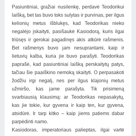
Pasiuntiniai, gražiai nusilenkę, perdavė Teodorikui
laišką, bet tas buvo toks sulytas ir purvinas, per ilgus
kelionių metus išblukęs, kad Teodorikas nieko
negalėjo įskaityti, pasišaukė Kasiodorą, kuris ilgai
triūsęs ir gerokai pagadinęs akis atkūrė rašmenis.
Bet rašmenys buvo jam nesuprantami, kaip ir
lietuvių kalba, kuria jie buvo parašyti. Teodorikas
paprašė, kad pasiuntiniai laišką perskaitytų patys,
tačiau šie paaiškino nemoką skaityti. O perpasakoti
žodžiu irgi negalį, nes per ilgus klajonių metus
užmiršo, kas jame parašyta. Tik prisimeną
svarbiausią klausimą: ar Teodorikas nepasakytų,
kas jie tokie, kur gyvena ir kaip ten, kur gyvena,
atsidūrė. Ir tarp kitko – kaip jiems patiems dabar
parpėdinti namo.
Kasiodoras, imperatoriaus palieptas, ilgai vartė