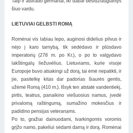
Taip ir atsirado germanai, iki dabar besidžiaugiantys
šiuo vardu.
LIETUVIAI GELBSTI ROMĄ
Romėnai vis labiau lepo, auginosi didelius pilvus ir
nėjo į karo tarnybą, tik sėdėdavo ir plūsdavo
imperatorių (278 m. po Kr.), o po to valgydavo
lakštingalų liežuvėlius. Lietuviams, kurie visoje
Europoje buvo atsakingi už dorą, tai ėmė nepatikti, ir
jie, pasitelkę kitas dar padorias šiaurės gentis,
užėmė Romą (410 m.). Išsyk ten atstatė vandentiekį,
pirtis, teatrus, panaikino viešuosius namus, įvedė
privalomą raštingumą, sumažino mokesčius ir
padidino pensijas veteranams.
Po to, gražiai dainuodami, tvarkingomis voromis
grįžo namo, pakeliui sėdami darną ir dorą. Romėnai