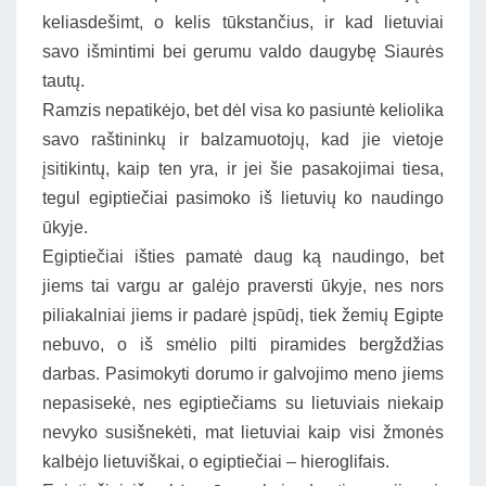
keliasdešimt, o kelis tūkstančius, ir kad lietuviai
savo išmintimi bei gerumu valdo daugybę Siaurės
tautų.
Ramzis nepatikėjo, bet dėl visa ko pasiuntė keliolika
savo raštininkų ir balzamuotojų, kad jie vietoje
įsitikintų, kaip ten yra, ir jei šie pasakojimai tiesa,
tegul egiptiečiai pasimoko iš lietuvių ko naudingo
ūkyje.
Egiptiečiai išties pamatė daug ką naudingo, bet
jiems tai vargu ar galėjo praversti ūkyje, nes nors
piliakalniai jiems ir padarė įspūdį, tiek žemių Egipte
nebuvo, o iš smėlio pilti piramides bergždžias
darbas. Pasimokyti dorumo ir galvojimo meno jiems
nepasisekė, nes egiptiečiams su lietuviais niekaip
nevyko susišnekėti, mat lietuviai kaip visi žmonės
kalbėjo lietuviškai, o egiptiečiai – hieroglifais.