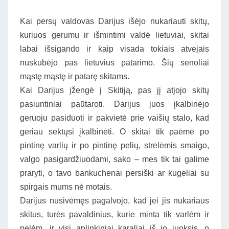
Kai persų valdovas Darijus išėjo nukariauti skitų,
kuriuos gerumu ir išmintimi valdė lietuviai, skitai
labai išsigando ir kaip visada tokiais atvejais
nuskubėjo pas lietuvius patarimo. Šių senoliai
mąstę mąstę ir patarę skitams.
Kai Darijus įžengė į Skitiją, pas jį atjojo skitų
pasiuntiniai paūtaroti. Darijus juos įkalbinėjo
geruoju pasiduoti ir pakvietė prie vaišių stalo, kad
geriau sektųsi įkalbinėti. O skitai tik paėmė po
pintinę varlių ir po pintinę pelių, strėlėmis smaigo,
valgo pasigardžiuodami, sako – mes tik tai galime
praryti, o tavo bankuchenai persiški ar kugeliai su
spirgais mums nė motais.
Darijus nusivėmęs pagalvojo, kad jei jis nukariaus
skitus, turės pavaldinius, kurie minta tik varlėm ir
pelėm, ir visi aplinkiniai karaliai iš jo juoksis, o