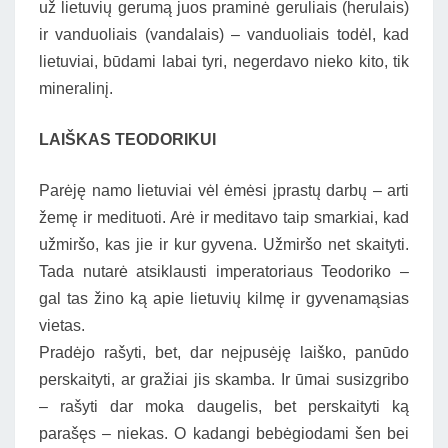
už lietuvių gerumą juos praminė geruliais (herulais)
ir vanduoliais (vandalais) – vanduoliais todėl, kad
lietuviai, būdami labai tyri, negerdavo nieko kito, tik
mineralinį.
LAIŠKAS TEODORIKUI
Parėję namo lietuviai vėl ėmėsi įprastų darbų – arti
žemę ir medituoti. Arė ir meditavo taip smarkiai, kad
užmiršo, kas jie ir kur gyvena. Užmiršo net skaityti.
Tada nutarė atsiklausti imperatoriaus Teodoriko –
gal tas žino ką apie lietuvių kilmę ir gyvenamąsias
vietas.
Pradėjo rašyti, bet, dar neįpusėję laiško, panūdo
perskaityti, ar gražiai jis skamba. Ir ūmai susizgribo
– rašyti dar moka daugelis, bet perskaityti ką
parašęs – niekas. O kadangi bebėgiodami šen bei