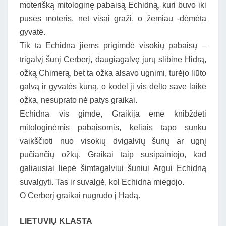
moterišką mitologinę pabaisą Echidną, kuri buvo iki
pusės moteris, net visai graži, o žemiau -dėmėta
gyvatė.
Tik ta Echidna jiems prigimdė visokių pabaisų –
trigalvį šunį Cerberį, daugiagalvę jūrų slibine Hidrą,
ožką Chimerą, bet ta ožka alsavo ugnimi, turėjo liūto
galvą ir gyvatės kūną, o kodėl ji vis dėlto save laikė
ožka, nesuprato nė patys graikai.
Echidna vis gimdė, Graikija ėmė knibždėti
mitologinėmis pabaisomis, keliais tapo sunku
vaikščioti nuo visokių dvigalvių šunų ar ugnį
pučiančių ožkų. Graikai taip susipainiojo, kad
galiausiai liepė šimtagalviui šuniui Argui Echidną
suvalgyti. Tas ir suvalgė, kol Echidna miegojo.
O Cerberį graikai nugrūdo į Hadą.
LIETUVIŲ KLASTA