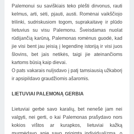
Palemonui su saviškiais teko plėšti dirvonus, rauti
kelmus, arti, sėti, pjauti, austi. Romėnai vaikščiojo
trilinki, sudriskusiom togom, suprakaitavę ir plūdo
lietuvius su visu Palemonu. Šveisdamas nuolat
rūdijančią karūną, Palemonas romėnus guodė, kad
jie visi bent jau įeisią į legendinę istoriją ir visi juos
šlovins, bet jais netikės, taigi jie ateinančioms
kartoms būsią kaip dievai.
O pats vakarais nulįsdavo į patį tamsiausią užkaborį
ir apsipildavo graudžiomis ašaromis.
LIETUVIAI PALEMONĄ GERBIA
Lietuviai gerbė savo karalių, bet nenešė jam nei
valgyti, nei gerti, o kai Palemonas prašydavo nors
kokios vištos ar kurapkos, lietuviai kažką
murmėdavo apie savo prigimtą individualizmą, o