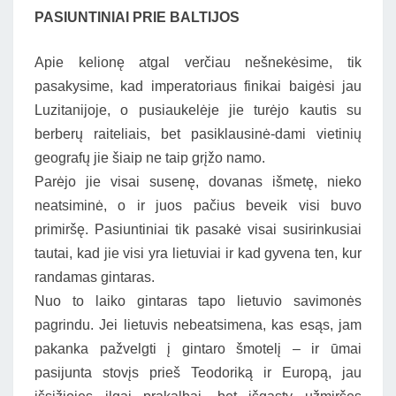
PASIUNTINIAI PRIE BALTIJOS
Apie kelionę atgal verčiau nešnekėsime, tik
pasakysime, kad imperatoriaus finikai baigėsi jau
Luzitanijoje, o pusiaukelėje jie turėjo kautis su
berberų raiteliais, bet pasiklausinė-dami vietinių
geografų jie šiaip ne taip grįžo namo.
Parėjo jie visai susenę, dovanas išmetę, nieko
neatsiminė, o ir juos pačius beveik visi buvo
primiršę. Pasiuntiniai tik pasakė visai susirinkusiai
tautai, kad jie visi yra lietuviai ir kad gyvena ten, kur
randamas gintaras.
Nuo to laiko gintaras tapo lietuvio savimonės
pagrindu. Jei lietuvis nebeatsimena, kas esąs, jam
pakanka pažvelgti į gintaro šmotelį – ir ūmai
pasijunta stovįs prieš Teodoriką ir Europą, jau