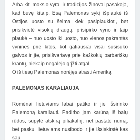
Arba kiti mokslo vyrai ir tradicijos žinovai pasakoja,
kad buvę kitaip. Esą Palemonas sykį išplaukė iš
Ostijos uosto su šeima kiek pasiplaukioti, bet
prisikvietė visokių draugų, prisipirko vyno ir taip
plaukė – nuo uosto iki uosto, nuo vienos pakrantės
vyninės prie kitos, kol galiausiai visai susisuko
galvos ir jie, prisišvartavę prie kažkokių barbariškų
krantų, niekaip negalėjo grįžti atgal.
O iš tiesų Palemonas norėjęs atrasti Ameriką.
PALEMONAS KARALIAUJA
Romėnai lietuviams labai patiko ir jie išsirinko
Palemoną karaliauti. Padirbo jam karūną iš balų
rūdos, supylė atskirą piliakalnį, net pastatė numą,
bet paskui lietuviams nusibodo ir jie išsiskirstė kas
sau.