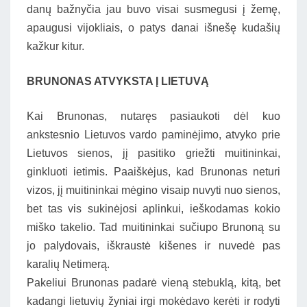
danų bažnyčia jau buvo visai susmegusi į žemę,
apaugusi vijokliais, o patys danai išnešę kudašių
kažkur kitur.
BRUNONAS ATVYKSTA Į LIETUVĄ
Kai Brunonas, nutaręs pasiaukoti dėl kuo
ankstesnio Lietuvos vardo paminėjimo, atvyko prie
Lietuvos sienos, jį pasitiko griežti muitininkai,
ginkluoti ietimis. Paaiškėjus, kad Brunonas neturi
vizos, jį muitininkai mėgino visaip nuvyti nuo sienos,
bet tas vis sukinėjosi aplinkui, ieškodamas kokio
miško takelio. Tad muitininkai sučiupo Brunoną su
jo palydovais, iškraustė kišenes ir nuvedė pas
karalių Netimerą.
Pakeliui Brunonas padarė vieną stebuklą, kitą, bet
kadangi lietuvių žyniai irgi mokėdavo kerėti ir rodyti