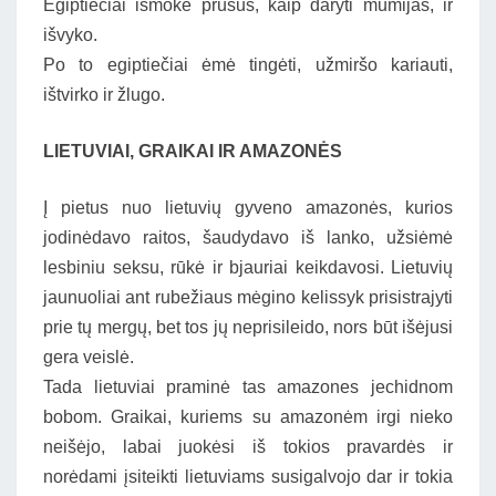
Egiptiečiai išmokė prūsus, kaip daryti mumijas, ir
išvyko.
Po to egiptiečiai ėmė tingėti, užmiršo kariauti,
ištvirko ir žlugo.
LIETUVIAI, GRAIKAI IR AMAZONĖS
Į pietus nuo lietuvių gyveno amazonės, kurios
jodinėdavo raitos, šaudydavo iš lanko, užsiėmė
lesbiniu seksu, rūkė ir bjauriai keikdavosi. Lietuvių
jaunuoliai ant rubežiaus mėgino kelissyk prisistrajyti
prie tų mergų, bet tos jų neprisileido, nors būt išėjusi
gera veislė.
Tada lietuviai praminė tas amazones jechidnom
bobom. Graikai, kuriems su amazonėm irgi nieko
neišėjo, labai juokėsi iš tokios pravardės ir
norėdami įsiteikti lietuviams susigalvojo dar ir tokia