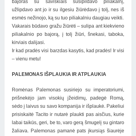
bajoras su saviškiais susipildavo piliakalnį,
užlipdavo ant jo ir su ilgesiu žiūrėdavo į tolį, nes iš
esmės nežinojo, ką su tuo piliakalniu daugiau veikti.
Vakarais būdavo gražu žiūrėti – sulipa ant kiekvieno
piliakalnio po bajorą, į tolį žiūri, šnekasi, taboka,
kirviais dalijasi.
Ir kad pradės visi barzdas kasytis, kad pradės! Ir visi
– vienu metu!
PALEMONAS IŠPLAUKIA IR ATPLAUKIA
Romėnas Palemonas susiriejo su imperatoriumi,
prišnekėjo jam visokių įžeidimų, padegė Romą,
sėdo į laivus su savo kompanija ir išplaukė. Pakeliui
prisiskaitė Tacito ir nutarė plaukti pas aisčius, kurie
labai taikūs, geri, be to, varo gerą šmugelį su gintaro
žaliava. Palemonas pamanė pats įkursiąs šiaurėje