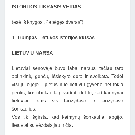
ISTORIJOS TIKRASIS VEIDAS
(esė iš knygos „Pabėgęs dvaras”)
1. Trumpas Lietuvos istorijos kursas
LIETUVIŲ NARSA
Lietuviai senovėje buvo labai narsūs, tačiau tarp
aplinkinių genčių išsiskyrė dora ir sveikata. Todėl
visi jų bijojo. Į pietus nuo lietuvių gyveno net tokia
gentis, kostobokai, taip vadinti dėl to, kad kaimynai
lietuviai jiems vis laužydavo ir laužydavo
šonkaulius.
Vos tik išgirsta, kad kaimynų šonkauliai apgijo,
lietuviai su vėzdais jau ir čia.