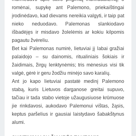
romėnai, supykę ant Palemono, priekaištingai
įrodinėdavo, kad dievams nereikia valgyti, ir taip pat
nieko neduodavo. Palemonas slankiodavo
išbadėjęs ir misdavo žolelėmis ar kokiu kilpomis
pagautu žvėreliu.
Bet kai Palemonas numirė, lietuviai jį labai gražiai
palaidojo – su dainomis, ritualiniais šokiais ir
žaidimais, žirgų lenktynėmis; tris mėnesius visi tik
valgė, gėrė ir geru žodžiu minėjo savo karalių.
Ant jo kapo lietuviai pastatė medinį Palemono
stabą, kuris Lietuvos darganose greitai supuvo,
tačiau ir tada stabo vietoje užaugusiuose krūmuose
jie rinkdavosi, aukodavo Palemonui vištas, žąsis,
keptus paršelius ir gausiai laistydavo šabakštynus
alumi.