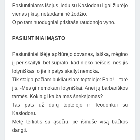
Pasiuntiniams išėjus jiedu su Kasiodoru ilgai žiūrėjo
vienas į kitą, netardami nė žodžio.
O po tam nuodugniai prisitašė raudonojo vyno.
PASIUNTINIAI MĄSTO
Pasiuntiniai išėję apžiūrėjo dovanas, laišką, mėgino
jį per-skaityti, bet suprato, kad nieko neišeis, nes jis
lotyniškas, o jie ir patys skaityt nemoka.
Tik staiga pačiam bukliausiam toptelėjo: Pala! – tarė
jis. -Mes gi nemokam lotyniškai. Anei jų barbariškos
tarmės. Kokia gi kalba mes šnekėjomės?
Tas pats už durų toptelėjo ir Teodorikui su
Kasiodoru.
Metę terliotis su ąsočiu, jie išmušė visą bačkos
dangtį.