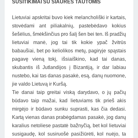
SUSITIKIMAI SU ŠIAURĖS TAUTOMIS
Lietuviai apskritai buvo kiek melancholiški ir kartais,
stovėdami ant piliakalnių, pastebėdavo kokius
šešėlius, šmėkšinčius pro šalį šen bei ten. Iš pradžių
lietuviai manė, jog tai tik kokie ypač žvitrūs
babaušiai, bet po keliolikos metų, pagiryje spąstais
pagavę vieną tokį, išsiaiškino, kad tai danas,
skubantis iš Jutlandijos į Bizantiją, ir dar labiau
nustebo, kai tas danas pasakė, esą, danų nuomone,
jie valdo Lietuvą ir Kuršą.
Tie danai taip greitai viską darydavo, o jų pačių
būdavo taip mažai, kad lietuviams tik prieš akis
mirgėjo ir būdavo sunku suprasti, kas čia dedasi.
Kartą vienas danas prabėgdamas pasakė, jog danų
karalius netoliese pastatė bažnyčią, bet kol lietuviai
susigaudę, kol susiruošė pasižiūrėti, kol nuėjo, ta