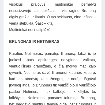
visokius prajovus, muitininkai pernelyg
nesusižavėjo tais pokštais ir vis ragino Brunoną
elgtis gražiai ir liautis. O tas neklauso, eina ir šast –
vieną stebuklą. Šast – kitą.
Muitininkai net nusiplūkė.
BRUNONAS IR NETIMERAS
Karalius Netimeras, pamatęs Brunoną, labai iš jo
juokėsi -pats apsirengęs nelyginant valkata,
vienuoliškais drabužiais, o čia mokys mat, kaip
gyventi. Netimeras davė Brunonui kiaunės kepurę,
kad tas atrodytų kaip žmogus, ir norėjo išgrūsti
įkyruolį atgal, o Brunonas tik vaikščiojo ir vaikščiojo
paskui Netimerą ir tik kalbėjo – krikštykis tu,
krikštykis. Netimeras, pamatęs tolumoje Brunoną,
net bėgdavo slėptis į tamsią girią, bet Brunonas ir