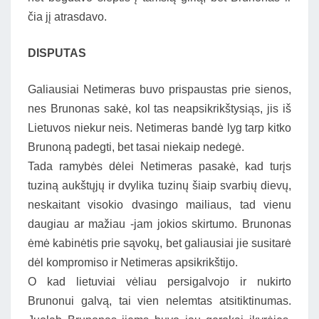
čia jį atrasdavo.
DISPUTAS
Galiausiai Netimeras buvo prispaustas prie sienos,
nes Brunonas sakė, kol tas neapsikrikštysiąs, jis iš
Lietuvos niekur neis. Netimeras bandė lyg tarp kitko
Brunoną padegti, bet tasai niekaip nedegė.
Tada ramybės dėlei Netimeras pasakė, kad turįs
tuziną aukštųjų ir dvylika tuzinų šiaip svarbių dievų,
neskaitant visokio dvasingo mailiaus, tad vienu
daugiau ar mažiau -jam jokios skirtumo. Brunonas
ėmė kabinėtis prie sąvokų, bet galiausiai jie susitarė
dėl kompromiso ir Netimeras apsikrikštijo.
O kad lietuviai vėliau persigalvojo ir nukirto
Brunonui galvą, tai vien nelemtas atsitiktinumas.