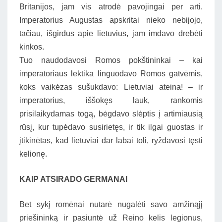
Britanijos, jam vis atrodė pavojingai per arti.
Imperatorius Augustas apskritai nieko nebijojo,
tačiau, išgirdus apie lietuvius, jam imdavo drebėti
kinkos.
Tuo naudodavosi Romos pokštininkai – kai
imperatoriaus lektika linguodavo Romos gatvėmis,
koks vaikėzas sušukdavo: Lietuviai ateina! – ir
imperatorius, iššokęs lauk, rankomis
prisilaikydamas togą, bėgdavo slėptis į artimiausią
rūsį, kur tupėdavo susirietęs, ir tik ilgai guostas ir
įtikinėtas, kad lietuviai dar labai toli, ryždavosi tęsti
kelionę.
KAIP ATSIRADO GERMANAI
Bet sykį romėnai nutarė nugalėti savo amžinąjį
priešininką ir pasiuntė už Reino kelis legionus,