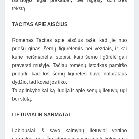
išsižiojęs ilgai prakalbai, bet išgąsty užmiršęs
tekstą.
TACITAS APIE AISČIUS
Romėnas Tacitas apie aisčius rašė, kad jie nuo
priešų ginasi šernų figūrėlėmis bei vėzdais, ir kai
kurie neišmanėliai stebisi, kaip šerno figūrėlė gali
praversti mūšyje. Tačiau romėnų istorikas pamiršo
pridurti, kad tos šernų figūrėlės buvo natūralaus
dydžio, tad kovai jos tiko.
Ta aplinkybė kai ką liudija ir apie senųjų lietuvių ūgį
bei stotą.
LIETUVIAI IR SARMATAI
Labiausiai iš savo kaimynų lietuviai vertino
sarmatus, nes šie stengėsi nesipainioti lietuviams