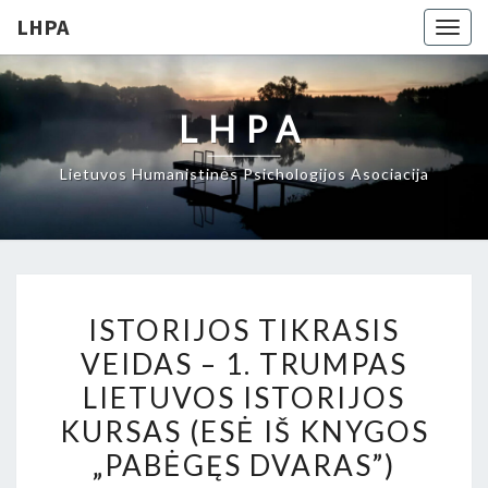
LHPA
Togg
navig
LHPA
Lietuvos Humanistinės Psichologijos Asociacija
ISTORIJOS
ISTORIJOS TIKRASIS
TIKRASIS
VEIDAS – 1. TRUMPAS
VEIDAS
LIETUVOS ISTORIJOS
–
1.
KURSAS (ESĖ IŠ KNYGOS
TRUMPAS
„PABĖGĘS DVARAS”)
LIETUVOS