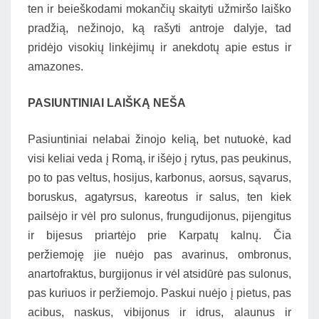
ten ir beieškodami mokančių skaityti užmiršo laiško
pradžią, nežinojo, ką rašyti antroje dalyje, tad
pridėjo visokių linkėjimų ir anekdotų apie estus ir
amazones.
PASIUNTINIAI LAIŠKĄ NEŠA
Pasiuntiniai nelabai žinojo kelią, bet nutuokė, kad
visi keliai veda į Romą, ir išėjo į rytus, pas peukinus,
po to pas veltus, hosijus, karbonus, aorsus, sąvarus,
boruskus, agatyrsus, kareotus ir salus, ten kiek
pailsėjo ir vėl pro sulonus, frungudijonus, pijengitus
ir bijesus priartėjo prie Karpatų kalnų. Čia
peržiemoję jie nuėjo pas avarinus, ombronus,
anartofraktus, burgijonus ir vėl atsidūrė pas sulonus,
pas kuriuos ir peržiemojo. Paskui nuėjo į pietus, pas
acibus, naskus, vibijonus ir idrus, alaunus ir