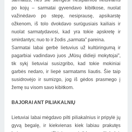
po kojų – sarmatai gyvendavo kibitkose, nuolat
važinėdavo po stepę, nesiprausę, apsikarstę
ožkenom, iš tolo dvokdavo surūgusiais kailiais ir
nuolat sarmatydavosi, kad yra tokie apskretę ir
smirdantys; nuo to ir žodis „sarmata” pareina.
Sarmatai labai gerbė lietuvius už kultūringumą ir
pagarbiai vadindavo juos „Mūsų didieji mokytojai”,
tik sykį lietuviai susizgribo, kad tokie mokiniai
garbės nedaro, ir liepė sarmatams liautis. Šie taip
susidrovėjo ir sumizgo, jog iš gėdos prasmego į
žemę su visom savo kibitkom.
BAJORAI ANT PILIAKALNIŲ
Lietuviai labai mėgdavo pilti piliakalnius ir pripylė jų
gyvą begalę, ir kiekvienas kiek labiau prakutęs