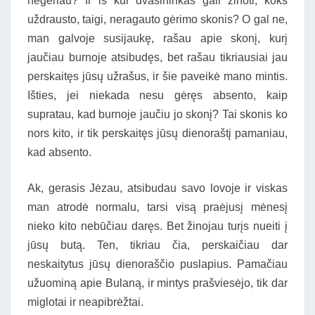
negėriau? Ir iš kur dvasininkas gali žinoti, koks
uždrausto, taigi, neragauto gėrimo skonis? O gal ne,
man galvoje susijaukę, rašau apie skonį, kurį
jaučiau burnoje atsibudęs, bet rašau tikriausiai jau
perskaitęs jūsų užrašus, ir šie paveikė mano mintis.
Išties, jei niekada nesu gėręs absento, kaip
supratau, kad burnoje jaučiu jo skonį? Tai skonis ko
nors kito, ir tik perskaitęs jūsų dienoraštį pamaniau,
kad absento.
Ak, gerasis Jėzau, atsibudau savo lovoje ir viskas
man atrodė normalu, tarsi visą praėjusį mėnesį
nieko kito nebūčiau daręs. Bet žinojau turįs nueiti į
jūsų butą. Ten, tikriau čia, perskaičiau dar
neskaitytus jūsų dienoraščio puslapius. Pamačiau
užuominą apie Bulaną, ir mintys prašviesėjo, tik dar
miglotai ir neapibrėžtai.