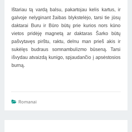
Ištariau tą vardą balsu, pakartojau kelis kartus, ir
galvoje nelyginant žaibas blykstelėjo, tarsi tie jūsų
daktarai Buru ir Būro būtų prie kurios nors kūno
vietos pridėję magnetą ar daktaras Šarko būtų
pašvytavęs pirštu, raktu, delnu man prieš akis ir
sukėlęs budraus somnambulizmo būseną. Tarsi
išvydau atvaizdą kunigo, spjaudančio į apsėstosios
burną.
Romanai
Įrašo
naršymas