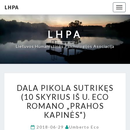
LHPA
Togg
navig
LHPA
Lietuvos Humanistinės Psichologijos Asociacija
DALA
DALA PIKOLA SUTRIKĘS
PIKOLA
(10 SKYRIUS IŠ U. ECO
SUTRIKĘS
ROMANO „PRAHOS
(10
SKYRIUS
KAPINĖS“)
IŠ
2018-06-29
Umberto Eco
U.