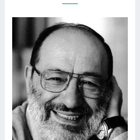
ECO
ROMANO
„PRAHOS
KAPINĖS“)