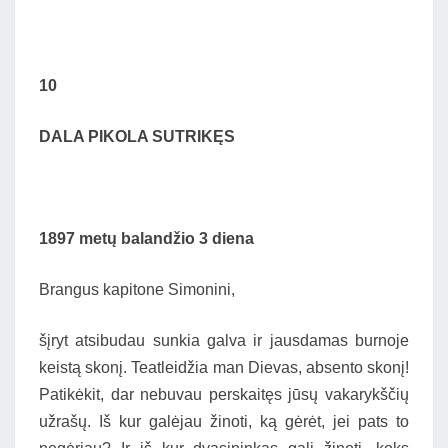
10
DALA PIKOLA SUTRIKĘS
1897 metų balandžio 3 diena
Brangus kapitone Simonini,
šįryt atsibudau sunkia galva ir jausdamas burnoje
keistą skonį. Teatleidžia man Dievas, absento skonį!
Patikėkit, dar nebuvau perskaitęs jūsų vakarykščių
užrašų. Iš kur galėjau žinoti, ką gėrėt, jei pats to