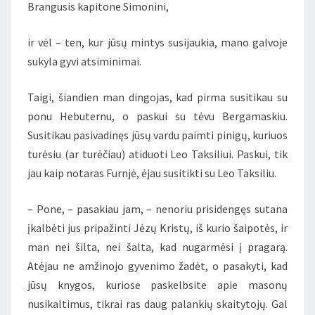
Brangusis kapitone Simonini,
„PRAHOS
KAPINĖS“)
ir vėl – ten, kur jūsų mintys susijaukia, mano galvoje
sukyla gyvi atsiminimai.
Taigi, šiandien man dingojas, kad pirma susitikau su
ponu Hebuternu, o paskui su tėvu Bergamaskiu.
Susitikau pasivadinęs jūsų vardu paimti pinigų, kuriuos
turėsiu (ar turėčiau) atiduoti Leo Taksiliui. Paskui, tik
jau kaip notaras Furnjė, ėjau susitikti su Leo Taksiliu.
– Pone, – pasakiau jam, – nenoriu prisidengęs sutana
įkalbėti jus pripažinti Jėzų Kristų, iš kurio šaipotės, ir
man nei šilta, nei šalta, kad nugarmėsi į pragarą.
Atėjau ne amžinojo gyvenimo žadėt, o pasakyti, kad
jūsų knygos, kuriose paskelbsite apie masonų
nusikaltimus, tikrai ras daug palankių skaitytojų. Gal