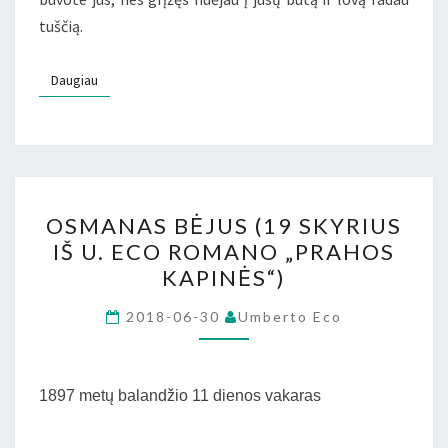
tuščią.
Daugiau
Daugiau
OSMANAS
OSMANAS BĖJUS (19 SKYRIUS
BĖJUS
IŠ U. ECO ROMANO „PRAHOS
(19
KAPINĖS“)
SKYRIUS
IŠ
2018-06-30
Umberto Eco
U.
ECO
ROMANO
1897 metų balandžio 11 dienos vakaras
„PRAHOS