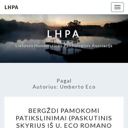
LHPA
Togg
navig
LHPA
Lietuvos Humanistinės Psichologijos Asociacija
Pagal
Autorius:
Umberto Eco
BERGŽDI
BERGŽDI PAMOKOMI
PAMOKOMI
PATIKSLINIMAI (PASKUTINIS
PATIKSLINIMAI
SKYRIUS IŠ U. ECO ROMANO
(PASKUTINIS