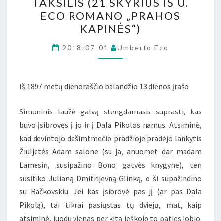
TAKSILIS (21 SKYRIUS IŠ U.
(21
ECO ROMANO „PRAHOS
SKYRIUS
KAPINĖS“)
IŠ
U.
2018-07-01
Umberto Eco
ECO
ROMANO
„PRAHOS
Iš 1897 metų dienoraščio balandžio 13 dienos įrašo
KAPINĖS“)
Simoninis laužė galvą stengdamasis suprasti, kas
buvo įsibrovęs į jo ir į Dala Pikolos namus. Atsiminė,
kad devintojo dešimtmečio pradžioje pradėjo lankytis
Žiuljetės Adam salone (su ja, anuomet dar madam
Lamesin, susipažino Bono gatvės knygyne), ten
susitiko Julianą Dmitrijevną Glinką, o ši supažindino
su Račkovskiu. Jei kas įsibrovė pas jį (ar pas Dala
Pikolą), tai tikrai pasiųstas tų dviejų, mat, kaip
atsiminė, juodu vienas per kitą ieškojo to paties lobio.