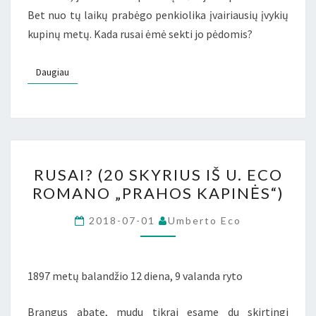
Bet nuo tų laikų prabėgo penkiolika įvairiausių įvykių
kupinų metų. Kada rusai ėmė sekti jo pėdomis?
Daugiau
Daugiau
RUSAI?
RUSAI? (20 SKYRIUS IŠ U. ECO
(20
ROMANO „PRAHOS KAPINĖS“)
SKYRIUS
IŠ
2018-07-01
Umberto Eco
U.
ECO
ROMANO
1897 metų balandžio 12 diena, 9 valanda ryto
„PRAHOS
Brangus abate, mudu tikrai esame du skirtingi
KAPINĖS“)