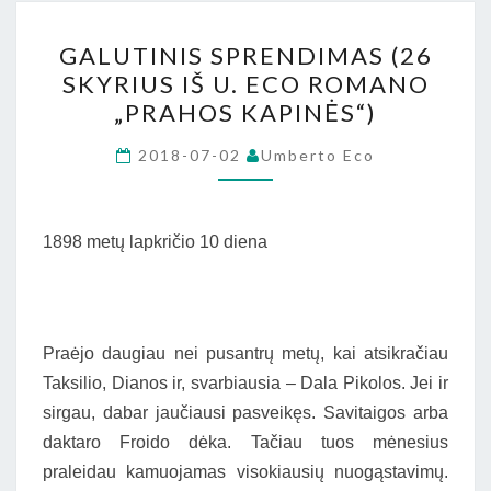
GALUTINIS
GALUTINIS SPRENDIMAS (26
SPRENDIMAS
SKYRIUS IŠ U. ECO ROMANO
(26
„PRAHOS KAPINĖS“)
SKYRIUS
IŠ
2018-07-02
Umberto Eco
U.
ECO
ROMANO
1898 metų lapkričio 10 diena
„PRAHOS
KAPINĖS“)
Praėjo daugiau nei pusantrų metų, kai atsikračiau
Taksilio, Dianos ir, svarbiausia – Dala Pikolos. Jei ir
sirgau, dabar jaučiausi pasveikęs. Savitaigos arba
daktaro Froido dėka. Tačiau tuos mėnesius
praleidau kamuojamas visokiausių nuogąstavimų.