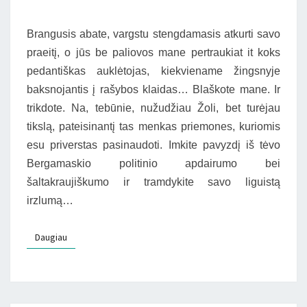
KAPINĖS“)
Brangusis abate, vargstu stengdamasis atkurti savo
praeitį, o jūs be paliovos mane pertraukiat it koks
pedantiškas auklėtojas, kiekviename žingsnyje
baksnojantis į rašybos klaidas… Blaškote mane. Ir
trikdote. Na, tebūnie, nužudžiau Žoli, bet turėjau
tikslą, pateisinantį tas menkas priemones, kuriomis
esu priverstas pasinaudoti. Imkite pavyzdį iš tėvo
Bergamaskio politinio apdairumo bei
šaltakraujiškumo ir tramdykite savo liguistą
irzlumą…
Daugiau
Daugiau