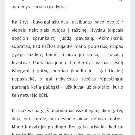
asmenys. Turiu to įrodymą.
Kai šįryt – buvo gal aštunta – atsibudau (savo lovoje) ir
vienais naktiniais nuėjau į raštinę, išvydau laiptais
apačion sprunkantį juodą pavidalą. Akimirksniu
supratau, kad kažkas sujaukė mano popierius, čiupau
gyvąją lazdelę, laimė, ji buvo po ranka, ir šokau į
krautuvę. Pamačiau juodą it nelemtas varnas šešėlį
išbėgant į gatvę, puoliau įkandin ir – gal tiesiog
nepasisekė, o gal nekviestas svečias rūpestingai
parengė kelią pabėgti – užkliuvau už suolelio, kurio
ten neturėjo būti.
Ištraukęs špagą, šlubuodamas išskubėjau į skersgatvį,
deja, nei kairėje, nei dešinėje nieko nebuvo matyti.
Mano lankytojas pradingo. Bet galiu prisiekti, kad tai
buvote jūs, nes grįžęs nuėjau į jūsų butą ir lovą radau