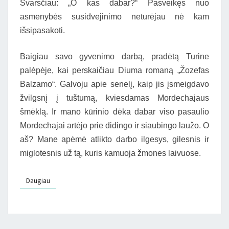
Svarsčiau: „O kas dabar?“ Pasveikęs nuo
asmenybės susidvejinimo neturėjau nė kam
išsipasakoti.
Baigiau savo gyvenimo darbą, pradėtą Turine
palėpėje, kai perskaičiau Diuma romaną „Žozefas
Balzamo“. Galvoju apie senelį, kaip jis įsmeigdavo
žvilgsnį į tuštumą, kviesdamas Mordechajaus
šmėklą. Ir mano kūrinio dėka dabar viso pasaulio
Mordechajai artėjo prie didingo ir siaubingo laužo. O
aš? Mane apėmė atlikto darbo ilgesys, gilesnis ir
miglotesnis už tą, kuris kamuoja žmones laivuose.
Daugiau
Daugiau