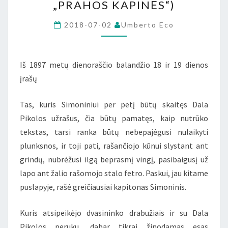
„PRAHOS KAPINĖS“)
SKYRIUS
IŠ
2018-07-02
Umberto Eco
U.
ECO
ROMANO
Iš 1897 metų dienoraščio balandžio 18 ir 19 dienos
„PRAHOS
įrašų
KAPINĖS“)
Tas, kuris Simoniniui per petį būtų skaitęs Dala
Pikolos užrašus, čia būtų pamatęs, kaip nutrūko
tekstas, tarsi ranka būtų nebepajėgusi nulaikyti
plunksnos, ir toji pati, rašančiojo kūnui slystant ant
grindų, nubrėžusi ilgą beprasmį vingį, pasibaigusį už
lapo ant žalio rašomojo stalo fetro. Paskui, jau kitame
puslapyje, rašė greičiausiai kapitonas Simoninis.
Kuris atsipeikėjo dvasininko drabužiais ir su Dala
Pikolos peruku, dabar tikrai žinodamas esąs