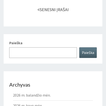
Įrašų
navigacija
SENESNI ĮRAŠAI
Paieška
Paieška
Archyvas
2026 m. balandžio mėn.
2026 m. kovo mėn.