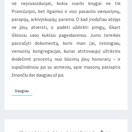
nė neįsivaizduojat, kokia svarbi knygai ne tik
Prancūzijos, bet ilgainiui ir viso pasaulio vienuolynų,
parapijų, arkivyskupijų parama. O kad įrodyčiau atėjęs
ne jūsų atversti, o padėti uždirbti pinigų, iškart
išklosiu savo kuklius pageidavimus. Jums tereikės
pasirašyti dokumentą, kuris man (ar, teisingiau,
vienuolių kongregacijai, kuriai atstovauju) užtikrins
dvidešimt procentų nuo būsimų jūsų honorarų – ir
supažindinsiu jus su asmeniu, apie masonų paslaptis
žinančiu dar daugiau už jus.
Daugiau
Daugiau
TAKSILIS