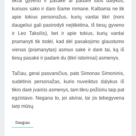
tikrai gyveno ir pasakė ar padarė tuos dalykus,
kuriuos sako ir daro šiame romane. Kalbama ne tik
apie tokius personažus, kurių vardai tikri (nors
daugeliui gali pasirodyti neįtikėtina, iš tiesų gyveno
ir Leo Taksilis), bet ir apie tokius, kurių vardai
pramanyti tik todėl, kad dėl pasakojimo glaustumo
vienas (pramanytas) asmuo sakė ir darė tai, ką iš
tiesų pasakė ir padarė du (tikri istoriniai) asmenys.
Tačiau, gerai pasvarsčius, pats Simonas Simoninis,
sudėtinis personažas, kurio nuveiktus dalykus iš
tikro darė įvairūs asmenys, tam tikru požiūriu taip pat
egzistavo. Negana to, jei atvirai, tai jis tebegyvena
tarp mūsų.
Daugiau
Daugiau