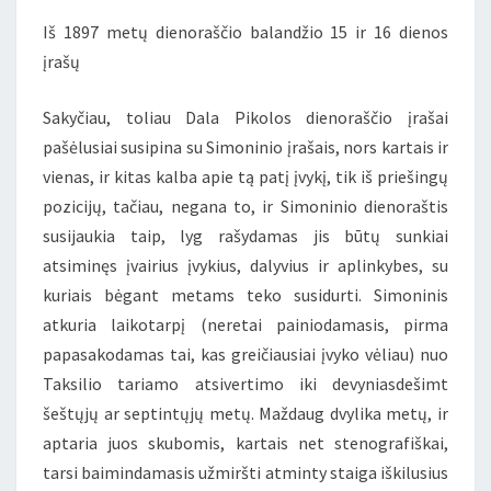
IŠ
U.
Iš 1897 metų dienoraščio balandžio 15 ir 16 dienos
ECO
įrašų
ROMANO
Sakyčiau, toliau Dala Pikolos dienoraščio įrašai
„PRAHOS
pašėlusiai susipina su Simoninio įrašais, nors kartais ir
KAPINĖS“)
vienas, ir kitas kalba apie tą patį įvykį, tik iš priešingų
pozicijų, tačiau, negana to, ir Simoninio dienoraštis
susijaukia taip, lyg rašydamas jis būtų sunkiai
atsiminęs įvairius įvykius, dalyvius ir aplinkybes, su
kuriais bėgant metams teko susidurti. Simoninis
atkuria laikotarpį (neretai painiodamasis, pirma
papasakodamas tai, kas greičiausiai įvyko vėliau) nuo
Taksilio tariamo atsivertimo iki devyniasdešimt
šeštųjų ar septintųjų metų. Maždaug dvylika metų, ir
aptaria juos skubomis, kartais net stenografiškai,
tarsi baimindamasis užmiršti atminty staiga iškilusius