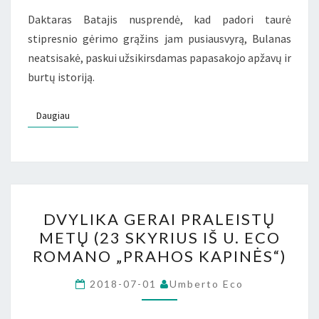
Daktaras Batajis nusprendė, kad padori taurė
stipresnio gėrimo grąžins jam pusiausvyrą, Bulanas
neatsisakė, paskui užsikirsdamas papasakojo apžavų ir
burtų istoriją.
Daugiau
Daugiau
DVYLIKA
DVYLIKA GERAI PRALEISTŲ
GERAI
METŲ (23 SKYRIUS IŠ U. ECO
PRALEISTŲ
ROMANO „PRAHOS KAPINĖS“)
METŲ
(23
2018-07-01
Umberto Eco
SKYRIUS