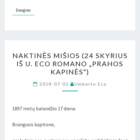
Daugiau
Daugiau
NAKTINĖS
NAKTINĖS MIŠIOS (24 SKYRIUS
MIŠIOS
IŠ U. ECO ROMANO „PRAHOS
(24
KAPINĖS“)
SKYRIUS
IŠ
2018-07-02
Umberto Eco
U.
ECO
ROMANO
1897 metų balandžio 17 diena
„PRAHOS
Brangusis kapitone,
KAPINĖS“)