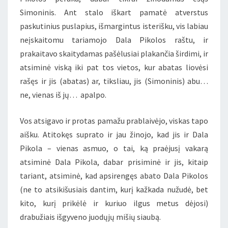
Simoninis. Ant stalo iškart pamatė atverstus
paskutinius puslapius, išmargintus isterišku, vis labiau
neįskaitomu tariamojo Dala Pikolos raštu, ir
prakaitavo skaitydamas pašėlusiai plakančia širdimi, ir
atsiminė viską iki pat tos vietos, kur abatas liovėsi
rašęs ir jis (abatas) ar, tiksliau, jis (Simoninis) abu…
ne, vienas iš jų… apalpo.
Vos atsigavo ir protas pamažu prablaivėjo, viskas tapo
aišku. Atitokęs suprato ir jau žinojo, kad jis ir Dala
Pikola – vienas asmuo, o tai, ką praėjusį vakarą
atsiminė Dala Pikola, dabar prisiminė ir jis, kitaip
tariant, atsiminė, kad apsirengęs abato Dala Pikolos
(ne to atsikišusiais dantim, kurį kažkada nužudė, bet
kito, kurį prikėlė ir kuriuo ilgus metus dėjosi)
drabužiais išgyveno juodųjų mišių siaubą.