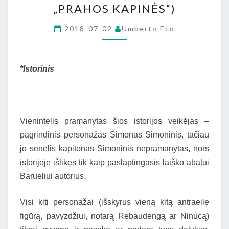
„PRAHOS KAPINĖS“)
SKYRIUS
IŠ
2018-07-02
Umberto Eco
U.
ECO
ROMANO
*Istorinis
„PRAHOS
KAPINĖS“)
Vienintelis pramanytas šios istorijos veikėjas –
pagrindinis personažas Simonas Simoninis, tačiau
jo senelis kapitonas Simoninis nepramanytas, nors
istorijoje išlikęs tik kaip paslaptingasis laiško abatui
Barueliui autorius.
Visi kiti personažai (išskyrus vieną kitą antraeilę
figūrą, pavyzdžiui, notarą Rebaudengą ar Ninucą)