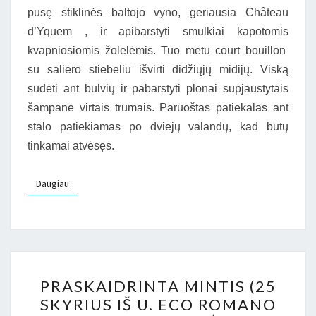
pusę stiklinės baltojo vyno, geriausia Château
d’Yquem , ir apibarstyti smulkiai kapotomis
kvapniosiomis žolelėmis. Tuo metu court bouillon
su saliero stiebeliu išvirti didžiųjų midijų. Viską
sudėti ant bulvių ir pabarstyti plonai supjaustytais
šampane virtais trumais. Paruoštas patiekalas ant
stalo patiekiamas po dviejų valandų, kad būtų
tinkamai atvėsęs.
Daugiau
Daugiau
PRASKAIDRINTA
PRASKAIDRINTA MINTIS (25
MINTIS
SKYRIUS IŠ U. ECO ROMANO
(25