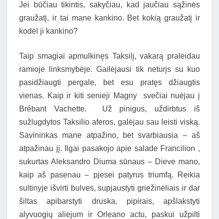
Jei būčiau tikintis, sakyčiau, kad jaučiau sąžinės
graužatį, ir tai mane kankino. Bet kokią graužatį ir
kodėl ji kankino?
Taip smagiai apmulkinęs Taksilį, vakarą praleidau
ramioje linksmybėje. Gailėjausi tik neturįs su kuo
pasidžiaugti pergale, bet esu pratęs džiaugtis
vienas. Kaip ir kiti senieji Magny svečiai nuėjau į
Brébant Vachette. Už pinigus, uždirbtus iš
sužlugdytos Taksilio aferos, galėjau sau leisti viską.
Savininkas mane atpažino, bet svarbiausia – aš
atpažinau jį. Ilgai pasakojo apie salade Francilion ,
sukurtas Aleksandro Diuma sūnaus – Dieve mano,
kaip aš pasenau – pjesei patyrus triumfą. Reikia
sultinyje išvirti bulves, supjaustyti griežinėliais ir dar
šiltas apibarstyti druska, pipirais, apšlakstyti
alyvuogių aliejum ir Orleano actu, paskui užpilti