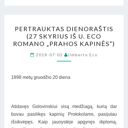
PERTRAUKTAS
PERTRAUKTAS DIENORAŠTIS
DIENORAŠTIS
(27 SKYRIUS IŠ U. ECO
(27
ROMANO „PRAHOS KAPINĖS“)
SKYRIUS
IŠ
2018-07-02
Umberto Eco
U.
ECO
ROMANO
1898 metų gruodžio 20 diena
„PRAHOS
KAPINĖS“)
Atidavęs Golovinskiui visą medžiagą, kurią dar
buvau pasilikęs kapinių Protokolams, pasijutau
išsikvėpęs. Kaip jaunystėje apgynęs diplomą.