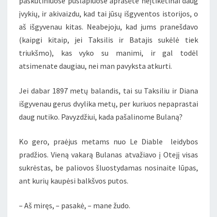
paskutiniuose puslapiuose aprašėte neįtikėtinai daug
įvykių, ir akivaizdu, kad tai jūsų išgyventos istorijos, o
aš išgyvenau kitas. Neabejoju, kad jums pranešdavo
(kaipgi kitaip, jei Taksilis ir Batajis sukėlė tiek
triukšmo), kas vyko su manimi, ir gal todėl
atsimenate daugiau, nei man pavyksta atkurti.
Jei dabar 1897 metų balandis, tai su Taksiliu ir Diana
išgyvenau gerus dvylika metų, per kuriuos nepaprastai
daug nutiko. Pavyzdžiui, kada pašalinome Bulaną?
Ko gero, praėjus metams nuo Le Diable leidybos
pradžios. Vieną vakarą Bulanas atvažiavo į Otejį visas
sukrėstas, be paliovos šluostydamas nosinaite lūpas,
ant kurių kaupėsi balkšvos putos.
– Aš miręs, – pasakė, – mane žudo.