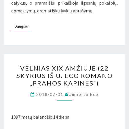
dalykus, o pramaišiui prikaišioja ilgesnių pokalbių,
apmąstymų, dramatiškų įvykių aprašymų.
Daugiau
Daugiau
VELNIAS
VELNIAS XIX AMŽIUJE (22
XIX
SKYRIUS IŠ U. ECO ROMANO
AMŽIUJE
„PRAHOS KAPINĖS“)
(22
SKYRIUS
2018-07-01
Umberto Eco
IŠ
U.
ECO
1897 metų balandžio 14 diena
ROMANO