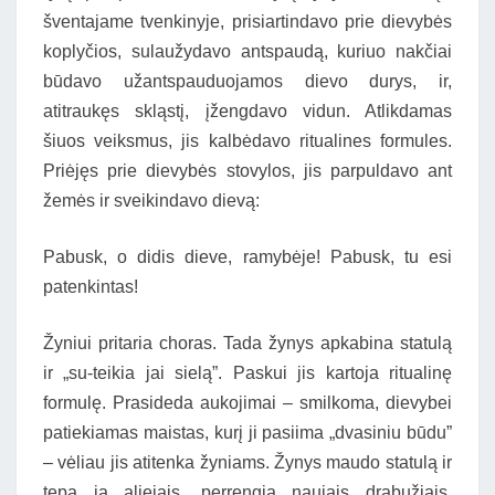
šventajame tvenkinyje, prisiartindavo prie dievybės
koplyčios, sulaužydavo antspaudą, kuriuo nakčiai
būdavo užantspauduojamos dievo durys, ir,
atitraukęs skląstį, įžengdavo vidun. Atlikdamas
šiuos veiksmus, jis kalbėdavo ritualines formules.
Priėjęs prie dievybės stovylos, jis parpuldavo ant
žemės ir sveikindavo dievą:
Pabusk, o didis dieve, ramybėje! Pabusk, tu esi
patenkintas!
Žyniui pritaria choras. Tada žynys apkabina statulą
ir „su-teikia jai sielą”. Paskui jis kartoja ritualinę
formulę. Prasideda aukojimai – smilkoma, dievybei
patiekiamas maistas, kurį ji pasiima „dvasiniu būdu”
– vėliau jis atitenka žyniams. Žynys maudo statulą ir
tepa ją aliejais, perrengia naujais drabužiais,