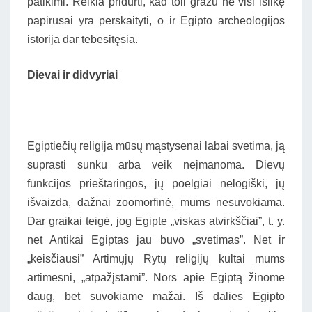
patikimi. Reikia pridurti, kad toli gražu ne visi išlikę
papirusai yra perskaityti, o ir Egipto archeologijos
istorija dar tebesitęsia.
Dievai ir didvyriai
Egiptiečių religija mūsų mąstysenai labai svetima, ją
suprasti sunku arba veik neįmanoma. Dievų
funkcijos prieštaringos, jų poelgiai nelogiški, jų
išvaizda, dažnai zoomorfinė, mums nesuvokiama.
Dar graikai teigė, jog Egipte „viskas atvirkščiai”, t. y.
net Antikai Egiptas jau buvo „svetimas”. Net ir
„keisčiausi” Artimųjų Rytų religijų kultai mums
artimesni, „atpažįstami”. Nors apie Egiptą žinome
daug, bet suvokiame mažai. Iš dalies Egipto