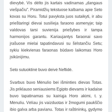
dievybė. Vis dėlto jis kartais vadinamas „dangaus
viešpačiu”. Piramidžių tekstuose kalbama apie Seto
kovas su Horu. Totui pavyksta juos sutaikyti, ir abu
prieštaringi dievai susilieja faraono asmenyje; taip
valdovas tarsi suvienija priešybes ir tampa
harmonijos garantu. Kariaujantys faraonai savo
įrašuose mielai tapatindavusi su šėlstančiu Setu;
sykiu kiekvienas faraonas būdavo laikomas Horo
įsikūnijimu.
Seto sutuoktinė buvo deivė Neftidė.
Svarbus buvo Mėnulio bei išminties dievas Totas.
Jis priklauso seniausiems Egipto dievams ir kadaise
buvo tapatinamas su kairiąja Horo akimi, t. y.
Mėnuliu. Vėliau jis vaizduotas ir žmogumi paukščio
ibio galva arba pavianu. Totas ir raštininkų, gydymo