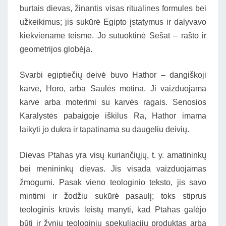
burtais dievas, žinantis visas ritualines formules bei
užkeikimus; jis sukūrė Egipto įstatymus ir dalyvavo
kiekviename teisme. Jo sutuoktinė Sešat – rašto ir
geometrijos globėja.
Svarbi egiptiečių deivė buvo Hathor – dangiškoji
karvė, Horo, arba Saulės motina. Ji vaizduojama
karve arba moterimi su karvės ragais. Senosios
Karalystės pabaigoje iškilus Ra, Hathor imama
laikyti jo dukra ir tapatinama su daugeliu deivių.
Dievas Ptahas yra visų kuriančiųjų, t. y. amatininkų
bei menininkų dievas. Jis visada vaizduojamas
žmogumi. Pasak vieno teologinio teksto, jis savo
mintimi ir žodžiu sukūrė pasaulį; toks stiprus
teologinis krūvis leistų manyti, kad Ptahas galėjo
būti ir žynių teologinių spekuliacijų produktas arba