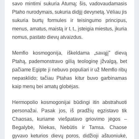
savo mintimi sukuria Atumą; šis, vadovaudamasis
Ptaho nurodymais, sukuria didįjį devynetą. Vėliau jis
sukuria burtų formules ir teisingumo principus,
menus, amatus, maistą ir t. t., įsteigia miestus, įkuria
nomus, pastato dievų atvaizdus.
Memfio kosmogonija, iškeldama „savąjį” dievą
Ptahą, pademonstravo gilią teologinę įžvalgą, bet
pačiame Egipte ji nebuvo populiari ir už Memfio ribų
nepasklido; tačiau Ptahas kitur buvo garbinamas
kaip menų bei amatų globėjas.
Hermopolio kosmogonijai būdingi itin abstrahuoti
personažai. Pasak jos, iš pradžių egzistavo tik
Chaosas, kuriame viešpatavo griovimo jėgos –
Begalybė, Niekas, Nebūtis ir Tamsa. Chaose
gyvavo keturios dievų poros, didžioji aštuoniukė,