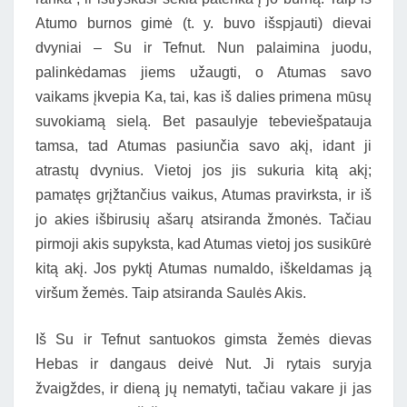
Atumo burnos gimė (t. y. buvo išspjauti) dievai
dvyniai – Su ir Tefnut. Nun palaimina juodu,
palinkėdamas jiems užaugti, o Atumas savo
vaikams įkvepia Ka, tai, kas iš dalies primena mūsų
suvokiamą sielą. Bet pasaulyje tebeviešpatauja
tamsa, tad Atumas pasiunčia savo akį, idant ji
atrastų dvynius. Vietoj jos jis sukuria kitą akį;
pamatęs grįžtančius vaikus, Atumas pravirksta, ir iš
jo akies išbirusių ašarų atsiranda žmonės. Tačiau
pirmoji akis supyksta, kad Atumas vietoj jos susikūrė
kitą akį. Jos pyktį Atumas numaldo, iškeldamas ją
viršum žemės. Taip atsiranda Saulės Akis.
Iš Su ir Tefnut santuokos gimsta žemės dievas
Hebas ir dangaus deivė Nut. Ji rytais suryja
žvaigždes, ir dieną jų nematyti, tačiau vakare ji jas