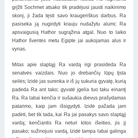
grįžti Sochmet atsako tik pradėjusi jausti naikinimo
skonį, ji žada tęsti savo kraugeriškus darbus. Ra
pasiseka ją nugirdyti krauju nudažytu alumi; Ra
apsvaigusią Hathor sugrąžina atgal. Nuo to laiko
Hathor šventės metu Egipte jai aukojamas alus ir
vynas.
Mitas apie slaptąjį Ra vardą irgi prasideda Ra
senatvės vaizdais. Nuo jo drebančių lūpų tįsta
seilės; Izidė jas surenka ir iš jų sukuria gyvatę, kurią
padeda Ra ant tako; gyvatė įgelia tuo taku einantį
Ra. Ra labai kenčia ir sušaukia dievus prašydamas
patarimo, kaip jam išsigydyti. Izidė pažada jam
padėti, bet tik tada, kai Ra jai pasakys savo slaptąjį
vardą; kenčiantis Ra neturi kitos išeities, jis jį
pasako; sužinojusi vardą, Izidė tampa labai galinga