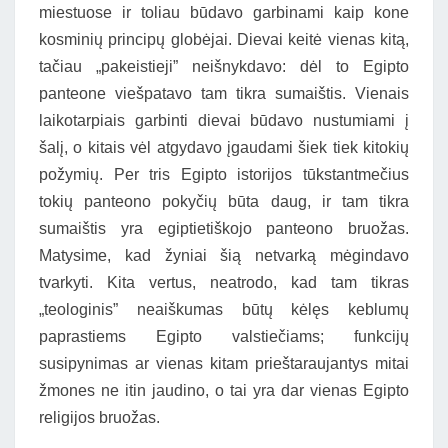
miestuose ir toliau būdavo garbinami kaip kone
kosminių principų globėjai. Dievai keitė vienas kitą,
tačiau „pakeistieji” neišnykdavo: dėl to Egipto
panteone viešpatavo tam tikra sumaištis. Vienais
laikotarpiais garbinti dievai būdavo nustumiami į
šalį, o kitais vėl atgydavo įgaudami šiek tiek kitokių
požymių. Per tris Egipto istorijos tūkstantmečius
tokių panteono pokyčių būta daug, ir tam tikra
sumaištis yra egiptietiškojo panteono bruožas.
Matysime, kad žyniai šią netvarką mėgindavo
tvarkyti. Kita vertus, neatrodo, kad tam tikras
„teologinis” neaiškumas būtų kėlęs keblumų
paprastiems Egipto valstiečiams; funkcijų
susipynimas ar vienas kitam prieštaraujantys mitai
žmones ne itin jaudino, o tai yra dar vienas Egipto
religijos bruožas.