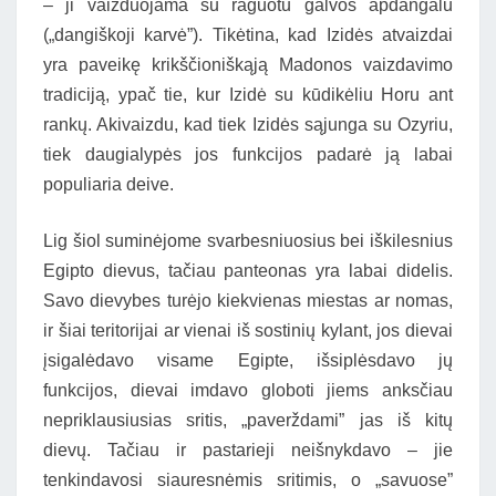
– ji vaizduojama su raguotu galvos apdangalu
(„dangiškoji karvė”). Tikėtina, kad Izidės atvaizdai
yra paveikę krikščioniškąją Madonos vaizdavimo
tradiciją, ypač tie, kur Izidė su kūdikėliu Horu ant
rankų. Akivaizdu, kad tiek Izidės sąjunga su Ozyriu,
tiek daugialypės jos funkcijos padarė ją labai
populiaria deive.
Lig šiol suminėjome svarbesniuosius bei iškilesnius
Egipto dievus, tačiau panteonas yra labai didelis.
Savo dievybes turėjo kiekvienas miestas ar nomas,
ir šiai teritorijai ar vienai iš sostinių kylant, jos dievai
įsigalėdavo visame Egipte, išsiplėsdavo jų
funkcijos, dievai imdavo globoti jiems anksčiau
nepriklausiusias sritis, „paverždami” jas iš kitų
dievų. Tačiau ir pastarieji neišnykdavo – jie
tenkindavosi siauresnėmis sritimis, o „savuose”