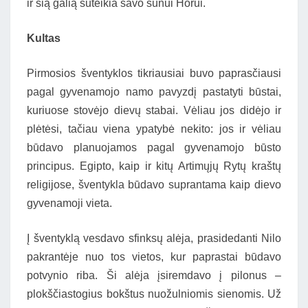
ir šią galią suteikia savo sūnui Horui.
Kultas
Pirmosios šventyklos tikriausiai buvo paprasčiausi
pagal gyvenamojo namo pavyzdį pastatyti būstai,
kuriuose stovėjo dievų stabai. Vėliau jos didėjo ir
plėtėsi, tačiau viena ypatybė nekito: jos ir vėliau
būdavo planuojamos pagal gyvenamojo būsto
principus. Egipto, kaip ir kitų Artimųjų Rytų kraštų
religijose, šventykla būdavo suprantama kaip dievo
gyvenamoji vieta.
Į šventyklą vesdavo sfinksų alėja, prasidedanti Nilo
pakrantėje nuo tos vietos, kur paprastai būdavo
potvynio riba. Ši alėja įsiremdavo į pilonus –
plokščiastogius bokštus nuožulniomis sienomis. Už