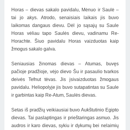
Horas – dievas sakalo pavidalu, Mėnuo ir Saulė –
tai jo akys. Atrodo, senaisiais laikais jis buvo
laikomas dangaus dievu. Dėl jo sąsajų su Saule
Horas vėliau tapo Saulės dievu, vadinamu Re-
Horachte. Šiuo pavidalu Horas vaizduotas kaip
žmogus sakalo galva.
Seniausias žinomas dievas – Atumas, buvęs
pačioje pradžioje, vėjo dievo Šu ir pasaulio tvarkos
deivės Tefnut tėvas. Jis įsivaizduotas žmogaus
pavidalu. Heliopolyje jis buvo sutapatintas su Saule
ir garbintas kaip Re-Atum, Saulės dievas.
Setas iš pradžių veikiausiai buvo Aukštutinio Egipto
dievas. Tai paslaptingas ir prieštaringas asmuo. Jis
audros ir karo dievas, sykiu ir dykumų bei nelaimių