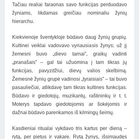
Tačiau realiai faraonas savo funkcijas perduodavo
žyniams, likdamas greičiau nominaliu žynių
hierarchu.
Kiekvienoje šventykloje būdavo daug žynių grupių.
Kultinei veiklai vadovavo vyriausiasis žynys; už jį
žemesni buvo „dievo tarnai”, graikų vadinti
„pranašais” – gal tai užuomina į tam tikras jų
funkcijas, pavyzdžiui, dievų valios skelbimą.
Žemesnė žynių grupė vadinosi „tyraisiais” – tai buvo
pasauliečiai, atlikdavę tam tikras kultines funkcijas.
Būdavo ir giedotojų, muzikantų, raštininkų ir t. t.
Moterys tapdavo giedotojomis ar šokėjomis ir
dažnai būdavo parenkamos iš kilmingų šeimų.
Kasdieniai ritualai vykdavo tris kartus per dieną –
rytą, per pietus ir vakare. Rytą žynys, išsimaudęs