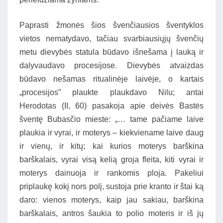
Paprasti žmonės šios švenčiausios šventyklos
vietos nematydavo, tačiau svarbiausiųjų švenčių
metu dievybės statula būdavo išnešama į lauką ir
dalyvaudavo procesijose. Dievybės atvaizdas
būdavo nešamas ritualinėje laivėje, o kartais
„procesijos” plaukte plaukdavo Nilu; antai
Herodotas (II, 60) pasakoja apie deivės Bastės
šventę Bubasčio mieste: „… tame pačiame laive
plaukia ir vyrai, ir moterys – kiekviename laive daug
ir vienų, ir kitų; kai kurios moterys barškina
barškalais, vyrai visą kelią groja fleita, kiti vyrai ir
moterys dainuoja ir rankomis ploja. Pakeliui
priplaukę kokį nors polį, sustoja prie kranto ir štai ką
daro: vienos moterys, kaip jau sakiau, barškina
barškalais, antros šaukia to polio moteris ir iš jų