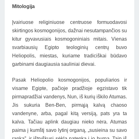
Mitologija
Įvairiuose religiniuose centruose formuodavosi
skirtingos kosmogonijos, dažnai nesutampančios su
kitur gyvavusiais kosmogoniniais mitais. Vienas
svarbiausių Egipto teologinių centrų buvo
Heliopolis, miestas, kuriame tradiciškai būdavo
garbinami daugiausia sauliniai dievai.
Pasak Heliopolio kosmogonijos, populiarios ir
visame Egipte, pačioje pradžioje egzistavo tik
pirmapradžiai vandenys, Nun, iš kurių iškilo Atumas.
Jis sukuria Ben-Ben, pirmąją kalvą chaoso
vandenyne, arba, pagal kitą versiją, pats yra ta
kalva. Tačiau aplink daugiau nieko nėra. Atumas
paima į kumštį savo lytinį organą, „susieina su savo
ranka”, ir ištryškusi sėkla patenka į jo burną. Taip iš