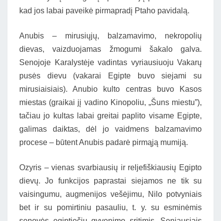
kad jos labai paveikė pirmapradį Ptaho pavidalą.
Anubis – mirusiųjų, balzamavimo, nekropolių
dievas, vaizduojamas žmogumi šakalo galva.
Senojoje Karalystėje vadintas vyriausiuoju Vakarų
pusės dievu (vakarai Egipte buvo siejami su
mirusiaisiais). Anubio kulto centras buvo Kasos
miestas (graikai jį vadino Kinopoliu, „Šuns miestu”),
tačiau jo kultas labai greitai paplito visame Egipte,
galimas daiktas, dėl jo vaidmens balzamavimo
procese – būtent Anubis padarė pirmąją mumiją.
Ozyris – vienas svarbiausių ir reljefiškiausių Egipto
dievų. Jo funkcijos paprastai siejamos ne tik su
vaisingumu, augmenijos vešėjimu, Nilo potvyniais
bet ir su pomirtiniu pasauliu, t. y. su esminėmis
senovės egiptiečių gyvenimo sritimis. Seniausiais