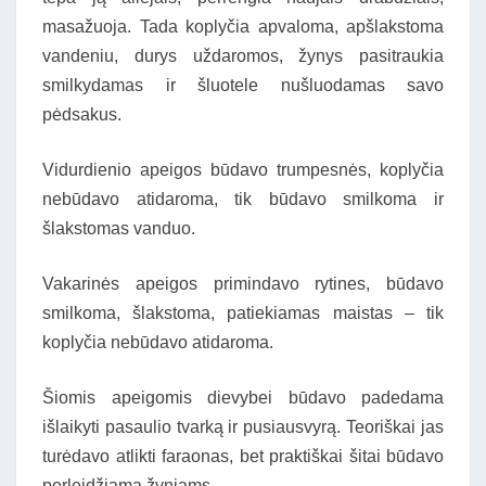
masažuoja. Tada koplyčia apvaloma, apšlakstoma
vandeniu, durys uždaromos, žynys pasitraukia
smilkydamas ir šluotele nušluodamas savo
pėdsakus.
Vidurdienio apeigos būdavo trumpesnės, koplyčia
nebūdavo atidaroma, tik būdavo smilkoma ir
šlakstomas vanduo.
Vakarinės apeigos primindavo rytines, būdavo
smilkoma, šlakstoma, patiekiamas maistas – tik
koplyčia nebūdavo atidaroma.
Šiomis apeigomis dievybei būdavo padedama
išlaikyti pasaulio tvarką ir pusiausvyrą. Teoriškai jas
turėdavo atlikti faraonas, bet praktiškai šitai būdavo
perleidžiama žyniams.