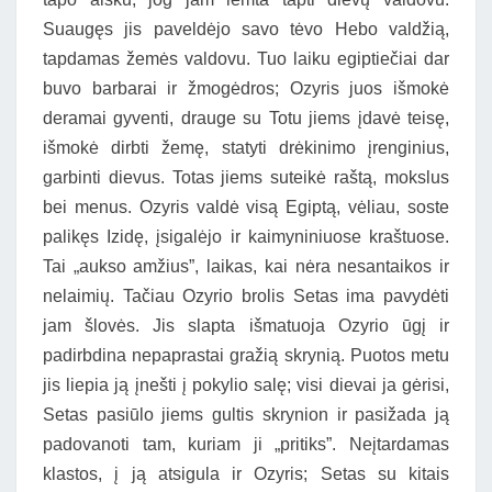
Suaugęs jis paveldėjo savo tėvo Hebo valdžią,
tapdamas žemės valdovu. Tuo laiku egiptiečiai dar
buvo barbarai ir žmogėdros; Ozyris juos išmokė
deramai gyventi, drauge su Totu jiems įdavė teisę,
išmokė dirbti žemę, statyti drėkinimo įrenginius,
garbinti dievus. Totas jiems suteikė raštą, mokslus
bei menus. Ozyris valdė visą Egiptą, vėliau, soste
palikęs Izidę, įsigalėjo ir kaimyniniuose kraštuose.
Tai „aukso amžius”, laikas, kai nėra nesantaikos ir
nelaimių. Tačiau Ozyrio brolis Setas ima pavydėti
jam šlovės. Jis slapta išmatuoja Ozyrio ūgį ir
padirbdina nepaprastai gražią skrynią. Puotos metu
jis liepia ją įnešti į pokylio salę; visi dievai ja gėrisi,
Setas pasiūlo jiems gultis skrynion ir pasižada ją
padovanoti tam, kuriam ji „pritiks”. Neįtardamas
klastos, į ją atsigula ir Ozyris; Setas su kitais