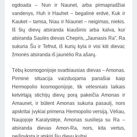
ogdoada – Nun ir Naunet, arba pirmapradžiai
vandenys, Huh ir Hauhet – begalinė erdvė, Kuk ir
Kauket – tamsa, Niau ir Niaunet – neigimas, niekis.
Iš šių dievų atsiranda kiaušinis arba kalva, kur
atsiranda Saulės dievas Chepris, „Jaunasis Ra”. Ra
sukuria Šu ir Tefnut, iš kurių kyla ir visi kiti dievai;
žmonės atsiranda iš jaunėlio Ra ašarų.
Tėbų kosmogonijoje svarbiausias dievas – Amonas.
Pirminė situacija vaizduojama panašiai kaip
Hermopolio kosmogonijoje, tik vėlesniais laikais
ketvirtąją stichijų dievų porą pakeičia Amonas ir
Amaunet, ir būtent Amonas sukuria pasaulį, nors
apskritai įvykiai primena Hermopolio versiją. Vėliau,
Naujojoje Karalystėje, Amonas susilieja su Ra –
atsiranda dievas Amon-Ra, nors, kita vertus,
neišnyksta ir atskiri šių dievų kultai.