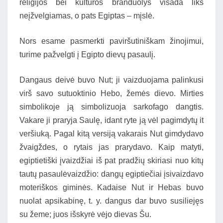
religijos bei kultūros branduolys visada liks
neįžvelgiamas, o pats Egiptas – mįslė.
Nors esame pasmerkti paviršutiniškam žinojimui,
turime pažvelgti į Egipto dievų pasaulį.
Dangaus deivė buvo Nut; ji vaizduojama palinkusi
virš savo sutuoktinio Hebo, žemės dievo. Mirties
simbolikoje ją simbolizuoja sarkofago dangtis.
Vakare ji praryja Saulę, idant ryte ją vėl pagimdytų it
veršiuką. Pagal kitą versiją vakarais Nut gimdydavo
žvaigždes, o rytais jas prarydavo. Kaip matyti,
egiptietiški įvaizdžiai iš pat pradžių skiriasi nuo kitų
tautų pasaulėvaizdžio: dangų egiptiečiai įsivaizdavo
moteriškos giminės. Kadaise Nut ir Hebas buvo
nuolat apsikabinę, t. y. dangus dar buvo susiliejęs
su žeme; juos išskyrė vėjo dievas Šu.