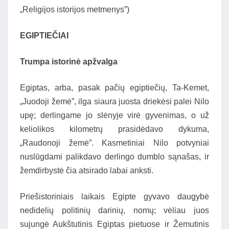
„Religijos istorijos metmenys”)
EGIPTIEČIAI
Trumpa istorinė apžvalga
Egiptas, arba, pasak pačių egiptiečių, Ta-Kemet,
„Juodoji žemė”, ilga siaura juosta driekėsi palei Nilo
upę; derlingame jo slėnyje virė gyvenimas, o už
keliolikos kilometrų prasidėdavo dykuma,
„Raudonoji žemė”. Kasmetiniai Nilo potvyniai
nuslūgdami palikdavo derlingo dumblo sąnašas, ir
žemdirbystė čia atsirado labai anksti.
Priešistoriniais laikais Egipte gyvavo daugybė
nedidelių politinių darinių, nomų; vėliau juos
sujungė Aukštutinis Egiptas pietuose ir Žemutinis