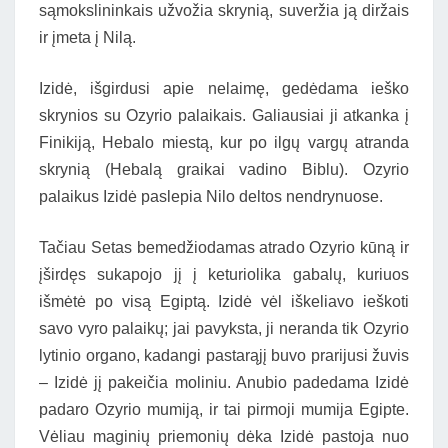
sąmokslininkais užvožia skrynią, suveržia ją diržais
ir įmeta į Nilą.
Izidė, išgirdusi apie nelaimę, gedėdama ieško
skrynios su Ozyrio palaikais. Galiausiai ji atkanka į
Finikiją, Hebalo miestą, kur po ilgų vargų atranda
skrynią (Hebalą graikai vadino Biblu). Ozyrio
palaikus Izidė paslepia Nilo deltos nendrynuose.
Tačiau Setas bemedžiodamas atrado Ozyrio kūną ir
įširdęs sukapojo jį į keturiolika gabalų, kuriuos
išmėtė po visą Egiptą. Izidė vėl iškeliavo ieškoti
savo vyro palaikų; jai pavyksta, ji neranda tik Ozyrio
lytinio organo, kadangi pastarąjį buvo prarijusi žuvis
– Izidė jį pakeičia moliniu. Anubio padedama Izidė
padaro Ozyrio mumiją, ir tai pirmoji mumija Egipte.
Vėliau maginių priemonių dėka Izidė pastoja nuo