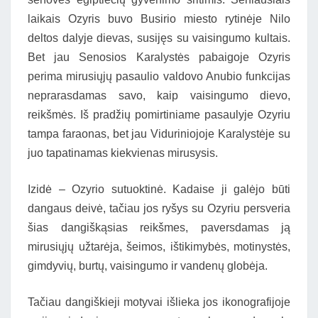
laikais Ozyris buvo Busirio miesto rytinėje Nilo
deltos dalyje dievas, susijęs su vaisingumo kultais.
Bet jau Senosios Karalystės pabaigoje Ozyris
perima mirusiųjų pasaulio valdovo Anubio funkcijas
neprarasdamas savo, kaip vaisingumo dievo,
reikšmės. Iš pradžių pomirtiniame pasaulyje Ozyriu
tampa faraonas, bet jau Viduriniojoje Karalystėje su
juo tapatinamas kiekvienas mirusysis.
Izidė – Ozyrio sutuoktinė. Kadaise ji galėjo būti
dangaus deivė, tačiau jos ryšys su Ozyriu persveria
šias dangiškąsias reikšmes, paversdamas ją
mirusiųjų užtarėja, šeimos, ištikimybės, motinystės,
gimdyvių, burtų, vaisingumo ir vandenų globėja.
Tačiau dangiškieji motyvai išlieka jos ikonografijoje