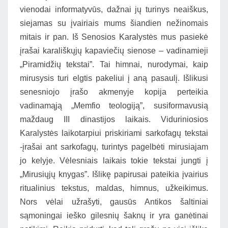
vienodai informatyvūs, dažnai jų turinys neaiškus,
siejamas su įvairiais mums šiandien nežinomais
mitais ir pan. Iš Senosios Karalystės mus pasiekė
įrašai karališkųjų kapaviečių sienose – vadinamieji
„Piramidžių tekstai”. Tai himnai, nurodymai, kaip
mirusysis turi elgtis pakeliui į aną pasaulį. Išlikusi
senesniojo įrašo akmenyje kopija perteikia
vadinamąją „Memfio teologiją”, susiformavusią
maždaug III dinastijos laikais. Viduriniosios
Karalystės laikotarpiui priskiriami sarkofagų tekstai
-įrašai ant sarkofagų, turintys pagelbėti mirusiajam
jo kelyje. Vėlesniais laikais tokie tekstai jungti į
„Mirusiųjų knygas”. Išlikę papirusai pateikia įvairius
ritualinius tekstus, maldas, himnus, užkeikimus.
Nors vėlai užrašyti, gausūs Antikos šaltiniai
sąmoningai ieško gilesnių šaknų ir yra ganėtinai