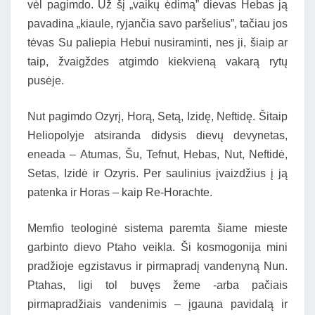
vėl pagimdo. Už šį „vaikų ėdimą” dievas Hebas ją
pavadina „kiaule, ryjančia savo paršelius”, tačiau jos
tėvas Su paliepia Hebui nusiraminti, nes ji, šiaip ar
taip, žvaigždes atgimdo kiekvieną vakarą rytų
pusėje.
Nut pagimdo Ozyrį, Horą, Setą, Izidę, Neftidę. Šitaip
Heliopolyje atsiranda didysis dievų devynetas,
eneada – Atumas, Šu, Tefnut, Hebas, Nut, Neftidė,
Setas, Izidė ir Ozyris. Per saulinius įvaizdžius į ją
patenka ir Horas – kaip Re-Horachte.
Memfio teologinė sistema paremta šiame mieste
garbinto dievo Ptaho veikla. Ši kosmogonija mini
pradžioje egzistavus ir pirmapradį vandenyną Nun.
Ptahas, ligi tol buvęs žeme -arba pačiais
pirmapradžiais vandenimis – įgauna pavidalą ir