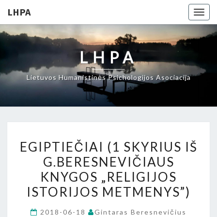
LHPA
Togg
navig
LHPA
Lietuvos Humanistinės Psichologijos Asociacija
EGIPTIEČIAI
EGIPTIEČIAI (1 SKYRIUS IŠ
(1
G.BERESNEVIČIAUS
SKYRIUS
KNYGOS „RELIGIJOS
IŠ
G.BERESNEVIČIAUS
ISTORIJOS METMENYS”)
KNYGOS
2018-06-18
Gintaras Beresnevičius
„RELIGIJOS