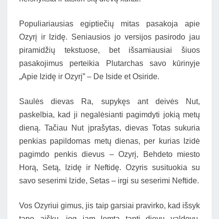
Populiariausias egiptiečių mitas pasakoja apie
Ozyrį ir Izidę. Seniausios jo versijos pasirodo jau
piramidžių tekstuose, bet išsamiausiai šiuos
pasakojimus perteikia Plutarchas savo kūrinyje
„Apie Izidę ir Ozyrį” – De Iside et Osiride.
Saulės dievas Ra, supykęs ant deivės Nut,
paskelbia, kad ji negalėsianti pagimdyti jokią metų
dieną. Tačiau Nut įprašytas, dievas Totas sukuria
penkias papildomas metų dienas, per kurias Izidė
pagimdo penkis dievus – Ozyrį, Behdeto miesto
Horą, Setą, Izidę ir Neftidę. Ozyris susituokia su
savo seserimi Izide, Setas – irgi su seserimi Neftide.
Vos Ozyriui gimus, jis taip garsiai pravirko, kad išsyk
tapo aišku, jog jam lemta tapti dievų valdovu.