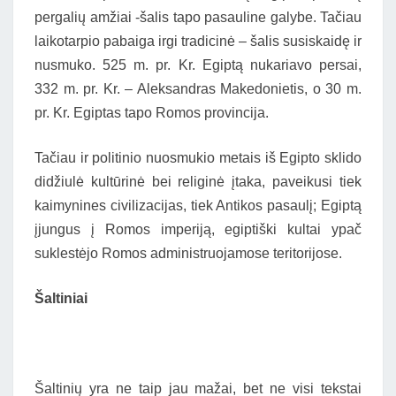
pergalių amžiai -šalis tapo pasauline galybe. Tačiau
laikotarpio pabaiga irgi tradicinė – šalis susiskaidę ir
nusmuko. 525 m. pr. Kr. Egiptą nukariavo persai,
332 m. pr. Kr. – Aleksandras Makedonietis, o 30 m.
pr. Kr. Egiptas tapo Romos provincija.
Tačiau ir politinio nuosmukio metais iš Egipto sklido
didžiulė kultūrinė bei religinė įtaka, paveikusi tiek
kaimynines civilizacijas, tiek Antikos pasaulį; Egiptą
įjungus į Romos imperiją, egiptiški kultai ypač
suklestėjo Romos administruojamose teritorijose.
Šaltiniai
Šaltinių yra ne taip jau mažai, bet ne visi tekstai