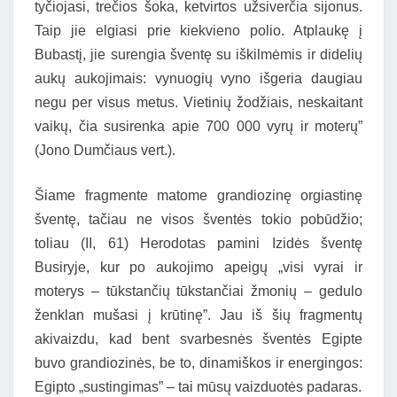
tyčiojasi, trečios šoka, ketvirtos užsiverčia sijonus.
Taip jie elgiasi prie kiekvieno polio. Atplaukę į
Bubastį, jie surengia šventę su iškilmėmis ir didelių
aukų aukojimais: vynuogių vyno išgeria daugiau
negu per visus metus. Vietinių žodžiais, neskaitant
vaikų, čia susirenka apie 700 000 vyrų ir moterų”
(Jono Dumčiaus vert.).
Šiame fragmente matome grandiozinę orgiastinę
šventę, tačiau ne visos šventės tokio pobūdžio;
toliau (II, 61) Herodotas pamini Izidės šventę
Busiryje, kur po aukojimo apeigų „visi vyrai ir
moterys – tūkstančių tūkstančiai žmonių – gedulo
ženklan mušasi į krūtinę”. Jau iš šių fragmentų
akivaizdu, kad bent svarbesnės šventės Egipte
buvo grandiozinės, be to, dinamiškos ir energingos:
Egipto „sustingimas” – tai mūsų vaizduotės padaras.