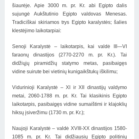
šiaurėje. Apie 3000 m. pr. Kr. abi Egipto dalis
sujungė Aukštutinio Egipto valdovas Menesas.
Tradiciškai skiriamos trys Egipto karalystės; šalies
klestėjimo laikotarpiai:
Senoji Karalystė – laikotarpis, kai valdė III—VI
faraonų dinastijos (2770-2270 m. pr. Kr.). Tai
didžiųjų piramidžių statymo metas, pasibaigęs
vidine suirute bei vietinių kunigaikštukų iškilimu;
Vidurinioji Karalystė – XI ir XII dinastijų valdymo
metai, 2060-1788 m. pr. Kr. Tai klasikinis Egipto
laikotarpis, pasibaigęs vidine sumaištimi ir klajoklių
hiksų įsiveržimu (1730 m. pr. Kr.);
Naujoji Karalystė – valdė XVIII-XX dinastijos 1580-
1085 m. pr. Kr. Tai didžiausių Egipto politinių