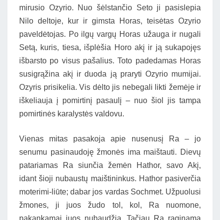
mirusio Ozyrio. Nuo šėlstančio Seto ji pasislepia
Nilo deltoje, kur ir gimsta Horas, teisėtas Ozyrio
paveldėtojas. Po ilgų vargų Horas užauga ir nugali
Setą, kuris, tiesa, išplėšia Horo akį ir ją sukapojęs
išbarsto po visus pašalius. Toto padedamas Horas
susigrąžina akį ir duoda ją praryti Ozyrio mumijai.
Ozyris prisikelia. Vis dėlto jis nebegali likti žemėje ir
iškeliauja į pomirtinį pasaulį – nuo šiol jis tampa
pomirtinės karalystės valdovu.
Vienas mitas pasakoja apie nusenusį Ra – jo
senumu pasinaudoję žmonės ima maištauti. Dievų
patariamas Ra siunčia žemėn Hathor, savo Akį,
idant šioji nubaustų maištininkus. Hathor pasiverčia
moterimi-liūte; dabar jos vardas Sochmet. Užpuolusi
žmones, ji juos žudo tol, kol, Ra nuomone,
pakankamai juos nubaudžia. Tačiau Ra raginama