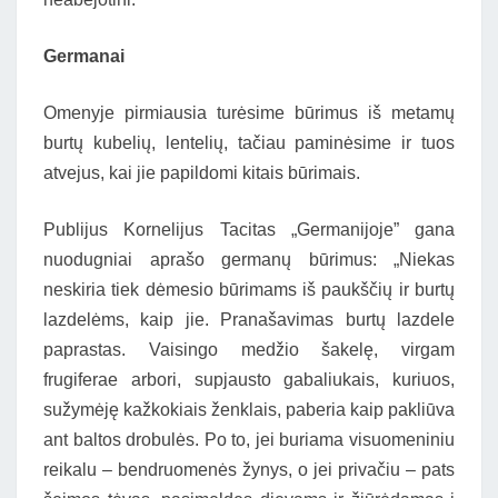
Germanai
Omenyje pirmiausia turėsime būrimus iš metamų
burtų kubelių, lentelių, tačiau paminėsime ir tuos
atvejus, kai jie papildomi kitais būrimais.
Publijus Kornelijus Tacitas „Germanijoje” gana
nuodugniai aprašo germanų būrimus: „Niekas
neskiria tiek dėmesio būrimams iš paukščių ir burtų
lazdelėms, kaip jie. Pranašavimas burtų lazdele
paprastas. Vaisingo medžio šakelę, virgam
frugiferae arbori, supjausto gabaliukais, kuriuos,
sužymėję kažkokiais ženklais, paberia kaip pakliūva
ant baltos drobulės. Po to, jei buriama visuomeniniu
reikalu – bendruomenės žynys, o jei privačiu – pats