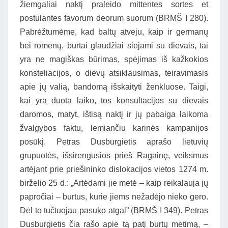
žiemgaliai naktį praleido mittentes sortes et
postulantes favorum deorum suorum (BRMŠ I 280).
Pabrėžtumėme, kad baltų atveju, kaip ir germanų
bei romėnų, burtai glaudžiai siejami su dievais, tai
yra ne magiškas būrimas, spėjimas iš kažkokios
konsteliacijos, o dievų atsiklausimas, teiravimasis
apie jų valią, bandomą išskaityti ženkluose. Taigi,
kai yra duota laiko, tos konsultacijos su dievais
daromos, matyt, ištisą naktį ir jų pabaiga laikoma
žvalgybos faktu, lemiančiu karinės kampanijos
posūkį. Petras Dusburgietis aprašo lietuvių
grupuotės, išsirengusios prieš Ragainę, veiksmus
artėjant prie priešininko dislokacijos vietos 1274 m.
birželio 25 d.: „Artėdami jie metė – kaip reikalauja jų
papročiai – burtus, kurie jiems nežadėjo nieko gero.
Dėl to tučtuojau pasuko atgal” (BRMŠ I 349). Petras
Dusburgietis čia rašo apie tą patį burtų metimą, –