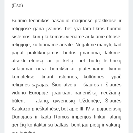
(Esė)
Būrimo technikos pasaulio maginėse praktikose ir
religijose gana įvairios, bet yra tam tikros būrimo
sistemos, kurių laikomasi viename ar kitame etnose,
religijoje, kultūriniame areale. Negalime manyti, kad
pagal praktikuojamus burtus įmanoma, tarkime,
atsekti etnosą ar jo kelią, bet burtų technikų
sutapimai nėra bereikšmiai platesniame tyrimo
komplekse, tiriant istorines, kultūrines, ypač
religines sąsajas. Šiuo atveju – šiaurės ir šiaurės
vidurio Europoje, įtraukiant iranėnišką medžiagą,
būtent – alanų, gyvenusių Uždonėje, Šiaurės
Kaukazo prieškalnėse, bet apie III–IV a. pajudėjusių
Dunojaus ir kartu Romos imperijos linkui; alanų
genčių kontaktai su baltais, bent jau pietų ir vakarų,
neabejotini.