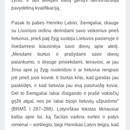
žynio. Ir tais atvejais baltų gentys demonstruoja
pavydėtiną kvalifikaciją.
Pasak to paties Henriko Latvio, žiemgaliai, drauge
su Livonijos ordinu derindami savo veiksmus prieš
lietuvius, prieš patį žygį sustoja Lietuvos pasienyje ir
ilsėdamiesi klausinėja savo dievų apie ateitį.
„Mesdami burtus ir prašydami savo dievų
palankumo, o drauge prisiekdami, teiravosi, ar jau
žinia apie jų žygį nuskridusi ir ar lietuviai rengiasi
joti prieš juos kovoti. Ir burtas krito, kad gandas jau
pasklidęs, ir kad lietuviai jau esą pasiruošę kovai.
Dėl to žiemgaliai labai išsigando ir prašė vokiečių
grįžti atgal, nes jie labai bijojo lietuvių užpuolimo”
(BRMŠ I 287–288). Lotyniškas tekstas tikriausiai
kalba apie tai, ką Tacitas vadina sortes ir patys
romėnai – sortilegio, taigi Henrikas Latvis teigia, kad