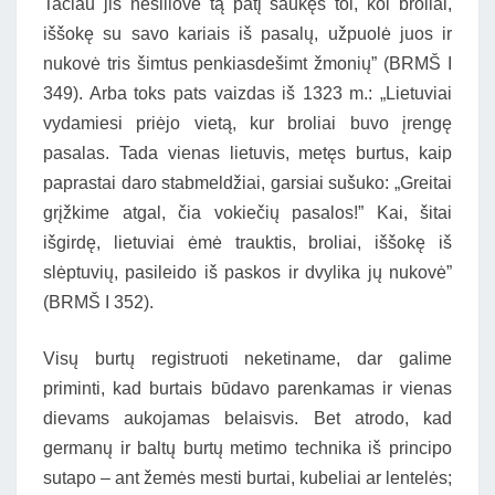
Tačiau jis nesiliovė tą patį šaukęs tol, kol broliai,
iššokę su savo kariais iš pasalų, užpuolė juos ir
nukovė tris šimtus penkiasdešimt žmonių” (BRMŠ I
349). Arba toks pats vaizdas iš 1323 m.: „Lietuviai
vydamiesi priėjo vietą, kur broliai buvo įrengę
pasalas. Tada vienas lietuvis, metęs burtus, kaip
paprastai daro stabmeldžiai, garsiai sušuko: „Greitai
grįžkime atgal, čia vokiečių pasalos!” Kai, šitai
išgirdę, lietuviai ėmė trauktis, broliai, iššokę iš
slėptuvių, pasileido iš paskos ir dvylika jų nukovė”
(BRMŠ I 352).
Visų burtų registruoti neketiname, dar galime
priminti, kad burtais būdavo parenkamas ir vienas
dievams aukojamas belaisvis. Bet atrodo, kad
germanų ir baltų burtų metimo technika iš principo
sutapo – ant žemės mesti burtai, kubeliai ar lentelės;