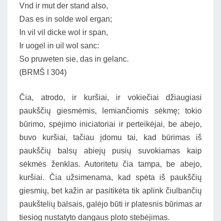
Vnd ir mut der stand also,
Das es in solde wol ergan;
In vil vil dicke wol ir span,
Ir uogel in uil wol sanc:
So pruweten sie, das in gelanc.
(BRMŠ I 304)
Čia, atrodo, ir kuršiai, ir vokiečiai džiaugiasi
paukščių giesmėmis, lemiančiomis sėkmę; tokio
būrimo, spėjimo iniciatoriai ir perteikėjai, be abejo,
buvo kuršiai, tačiau įdomu tai, kad būrimas iš
paukščių balsų abiejų pusių suvokiamas kaip
sėkmės ženklas. Autoritetu čia tampa, be abejo,
kuršiai. Čia užsimenama, kad spėta iš paukščių
giesmių, bet kažin ar pasitikėta tik aplink čiulbančių
paukštelių balsais, galėjo būti ir platesnis būrimas ar
tiesiog nustatyto dangaus ploto stebėjimas.