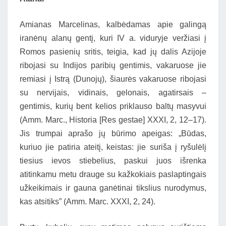
Amianas Marcelinas, kalbėdamas apie galingą
iranėnų alanų gentį, kuri IV a. viduryje veržiasi į
Romos pasienių sritis, teigia, kad jų dalis Azijoje
ribojasi su Indijos paribių gentimis, vakaruose jie
remiasi į Istrą (Dunojų), šiaurės vakaruose ribojasi
su nervijais, vidinais, gelonais, agatirsais –
gentimis, kurių bent kelios priklauso baltų masyvui
(Amm. Marc., Historia [Res gestae] XXXI, 2, 12–17).
Jis trumpai aprašo jų būrimo apeigas: „Būdas,
kuriuo jie patiria ateitį, keistas: jie suriša į ryšulėlį
tiesius ievos stiebelius, paskui juos išrenka
atitinkamu metu drauge su kažkokiais paslaptingais
užkeikimais ir gauna ganėtinai tikslius nurodymus,
kas atsitiks” (Amm. Marc. XXXI, 2, 24).