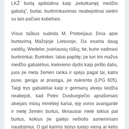
LKŽ burtą apibūdina kaip „keturkampį medžio
gabalą”, burtai, burtininkavimas neabejotinai sietini
su tais pačiais kubeliais.
Visus taškus sudeda M. Pretorijaus žinia apie
burtavimą Mažojoje Lietuvoje, čia esama daug
vaidilų, Wedeler, įvairiausių rūšių; tie, kurie vadinasi
burtininkai, Burtniker, labai paplitę; jie turi tris mažus
medžio gabalėlius, kiekvieno dydis kaip piršto dalis,
juos jie meta žemėn ranka ir spėja pagal tai, katra
puse, gerąja ar prastąja, jie nukrenta (LPG 605).
Taigi trys gabalėliai kaip ir germanų atveju leidžia
neabejoti, kad Petro Dusburgiečio aprašomais
atvejais mūsų minėtieji kariai, ėję voros avangarde
ir metę žemėn burtus, tikriausiai metė tokius pat
burtus, kokius jie galėjo nešiotis asmeniniam
naudojimui. O gal karinis būrys turėjo vieną ar kelis