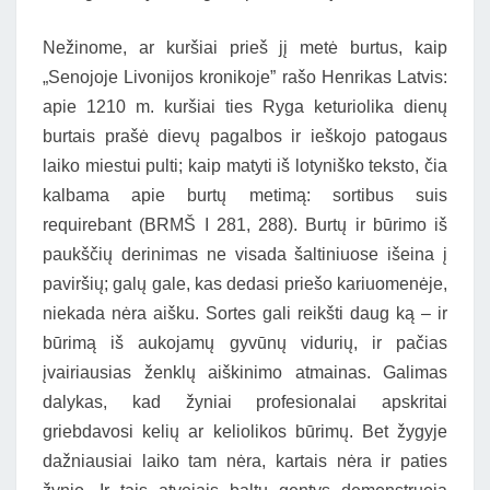
Nežinome, ar kuršiai prieš jį metė burtus, kaip
„Senojoje Livonijos kronikoje” rašo Henrikas Latvis:
apie 1210 m. kuršiai ties Ryga keturiolika dienų
burtais prašė dievų pagalbos ir ieškojo patogaus
laiko miestui pulti; kaip matyti iš lotyniško teksto, čia
kalbama apie burtų metimą: sortibus suis
requirebant (BRMŠ I 281, 288). Burtų ir būrimo iš
paukščių derinimas ne visada šaltiniuose išeina į
paviršių; galų gale, kas dedasi priešo kariuomenėje,
niekada nėra aišku. Sortes gali reikšti daug ką – ir
būrimą iš aukojamų gyvūnų vidurių, ir pačias
įvairiausias ženklų aiškinimo atmainas. Galimas
dalykas, kad žyniai profesionalai apskritai
griebdavosi kelių ar keliolikos būrimų. Bet žygyje
dažniausiai laiko tam nėra, kartais nėra ir paties