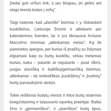
žiedai guli viršun link, o jau blogiau, jei gėlės ant
stogo krenta kotais į viršų”.
Taigi matome, kad „alaniški” būrimai, t. y. išskaidant
kuokštelius, Lietuvoje žinomi ir atliekami per
kalendorines šventes, tai ir yra tikriausiai Amiano
Marcelino minimas „atitinkamas metas”. Ką tik
paminėtos apeigos, per kurias iš pradžių su žolynais
elgiamasi kaip su burtų kuokštu, vėliau metamas
burtas, katra – palanki ar nepalanki – pusė iškris,
jungia alanišką ir baltišką/germanišką būrimus,
atitinkamai – tai sinkretiškas „kuokštinių” ir „burtinių”
burtų panaudojimo atvejis.
Tokie reiškiniai liudytų vienos ir kitos burtų sistemos
koegzistavimą ir tarpusavio sąveiką praeityje. Baltai
žino ir „germaniškus”, ir „alaniškus” burtų tipus,