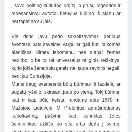
į savo politinę kultūrinę orbitą, o prūsų legendos ir
renesansiniai autoriai lietuvius kildino iš alanų ar
net tapatino su jais.
Vis dėlto javų pėdo sakralizavimas derliaus
šventėse pats savaime vargu ar gali būti laikomas
alaniškos kilmės fenomenu, nes alanai žemės
nedirbo, o be to, tai universalus religinis reiškinys,
kurio jokia žemdirbių gentis nei tauta savintis negali,
bent jau Eurazijoje.
Mums daug svarbesnis būtų būrimas iš lazdelių ar
augalų ryšelio, skirstant juos po vieną. Tokį būrimą,
kad ir kaip būtų keista, randame apie 1670 m.
Mažojoje Lietuvoje. M. Pretorijus, aprašinėdamas
kupoliavimą, pažymi, kad surinktas žoles
šeimininkas užkiša po sija arba deda į svirną,
kiekvienam asmeniui po žolę; kurio žolė pirmiausia