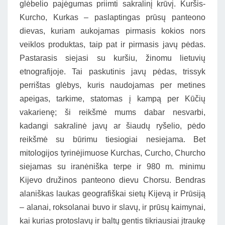
glėbelio pajėgumas priimti sakralinį krūvį. Kuršis-
Kurcho, Kurkas – paslaptingas prūsų panteono
dievas, kuriam aukojamas pirmasis kokios nors
veiklos produktas, taip pat ir pirmasis javų pėdas.
Pastarasis siejasi su kuršiu, žinomu lietuvių
etnografijoje. Tai paskutinis javų pėdas, trissyk
perrištas glėbys, kuris naudojamas per metines
apeigas, tarkime, statomas į kampą per Kūčių
vakarienę; ši reikšmė mums dabar nesvarbi,
kadangi sakralinė javų ar šiaudų ryšelio, pėdo
reikšmė su būrimu tiesiogiai nesiejama. Bet
mitologijos tyrinėjimuose Kurchas, Curcho, Churcho
siejamas su iranėniška terpe ir 980 m. minimu
Kijevo družinos panteono dievu Chorsu. Bendras
alaniškas laukas geografiškai sietų Kijevą ir Prūsiją
– alanai, roksolanai buvo ir slavų, ir prūsų kaimynai,
kai kurias protoslavų ir baltų gentis tikriausiai įtraukę