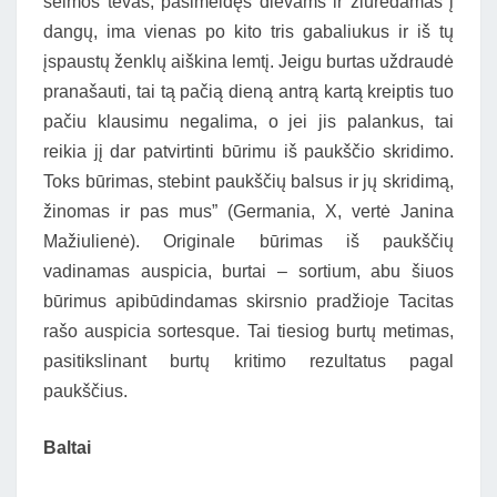
šeimos tėvas, pasimeldęs dievams ir žiūrėdamas į
dangų, ima vienas po kito tris gabaliukus ir iš tų
įspaustų ženklų aiškina lemtį. Jeigu burtas uždraudė
pranašauti, tai tą pačią dieną antrą kartą kreiptis tuo
pačiu klausimu negalima, o jei jis palankus, tai
reikia jį dar patvirtinti būrimu iš paukščio skridimo.
Toks būrimas, stebint paukščių balsus ir jų skridimą,
žinomas ir pas mus” (Germania, X, vertė Janina
Mažiulienė). Originale būrimas iš paukščių
vadinamas auspicia, burtai – sortium, abu šiuos
būrimus apibūdindamas skirsnio pradžioje Tacitas
rašo auspicia sortesque. Tai tiesiog burtų metimas,
pasitikslinant burtų kritimo rezultatus pagal
paukščius.
Baltai