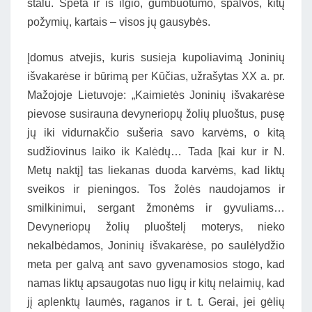
stalu. Spėta ir iš ilgio, gumbuotumo, spalvos, kitų
požymių, kartais – visos jų gausybės.
Įdomus atvejis, kuris susieja kupoliavimą Joninių
išvakarėse ir būrimą per Kūčias, užrašytas XX a. pr.
Mažojoje Lietuvoje: „Kaimietės Joninių išvakarėse
pievose susirauna devyneriopų žolių pluoštus, pusę
jų iki vidurnakčio sušeria savo karvėms, o kitą
sudžiovinus laiko ik Kalėdų… Tada [kai kur ir N.
Metų naktį] tas liekanas duoda karvėms, kad liktų
sveikos ir pieningos. Tos žolės naudojamos ir
smilkinimui, sergant žmonėms ir gyvuliams…
Devyneriopų žolių pluoštelį moterys, nieko
nekalbėdamos, Joninių išvakarėse, po saulėlydžio
meta per galvą ant savo gyvenamosios stogo, kad
namas liktų apsaugotas nuo ligų ir kitų nelaimių, kad
jį aplenktų laumės, raganos ir t. t. Gerai, jei gėlių