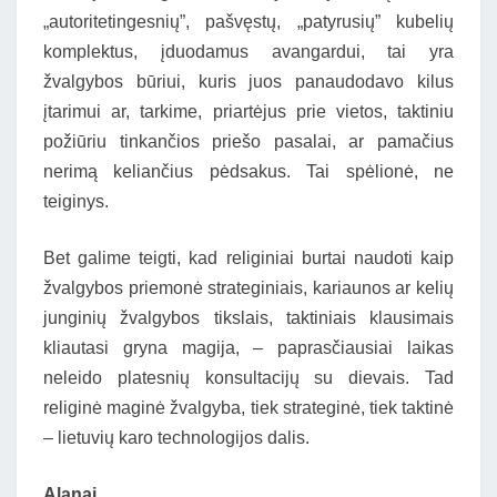
„autoritetingesnių”, pašvęstų, „patyrusių” kubelių
komplektus, įduodamus avangardui, tai yra
žvalgybos būriui, kuris juos panaudodavo kilus
įtarimui ar, tarkime, priartėjus prie vietos, taktiniu
požiūriu tinkančios priešo pasalai, ar pamačius
nerimą keliančius pėdsakus. Tai spėlionė, ne
teiginys.
Bet galime teigti, kad religiniai burtai naudoti kaip
žvalgybos priemonė strateginiais, kariaunos ar kelių
junginių žvalgybos tikslais, taktiniais klausimais
kliautasi gryna magija, – paprasčiausiai laikas
neleido platesnių konsultacijų su dievais. Tad
religinė maginė žvalgyba, tiek strateginė, tiek taktinė
– lietuvių karo technologijos dalis.
Alanai