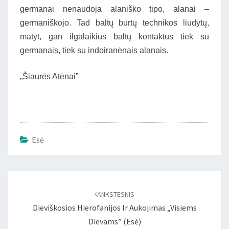
germanai nenaudoja alaniško tipo, alanai –
germaniškojo. Tad baltų burtų technikos liudytų,
matyt, gan ilgalaikius baltų kontaktus tiek su
germanais, tiek su indoiranėnais alanais.
„Šiaurės Atėnai”
Esė
Įrašo
naršymas
ANKSTESNIS
Dieviškosios Hierofanijos Ir Aukojimas „visiems
Dievams” (Esė)