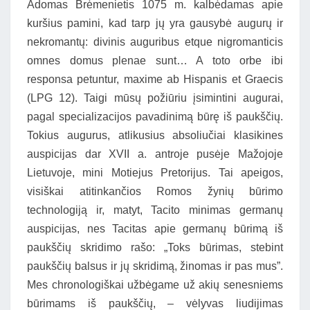
Adomas Brėmenietis 1075 m. kalbėdamas apie
kuršius pamini, kad tarp jų yra gausybė augurų ir
nekromantų: divinis auguribus etque nigromanticis
omnes domus plenae sunt… A toto orbe ibi
responsa petuntur, maxime ab Hispanis et Graecis
(LPG 12). Taigi mūsų požiūriu įsimintini augurai,
pagal specializacijos pavadinimą būrę iš paukščių.
Tokius augurus, atlikusius absoliučiai klasikines
auspicijas dar XVII a. antroje pusėje Mažojoje
Lietuvoje, mini Motiejus Pretorijus. Tai apeigos,
visiškai atitinkančios Romos žynių būrimo
technologiją ir, matyt, Tacito minimas germanų
auspicijas, nes Tacitas apie germanų būrimą iš
paukščių skridimo rašo: „Toks būrimas, stebint
paukščių balsus ir jų skridimą, žinomas ir pas mus”.
Mes chronologiškai užbėgame už akių senesniems
būrimams iš paukščių, – vėlyvas liudijimas