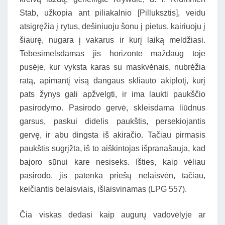
Stab, užkopia ant piliakalnio [Pilluksztis], veidu
atsigręžia į rytus, dešiniuoju šonu į pietus, kairiuoju į
šiaurę, nugara į vakarus ir kurį laiką meldžiasi.
Tebesimelsdamas jis horizonte maždaug toje
pusėje, kur vyksta karas su maskvėnais, nubrėžia
ratą, apimantį visą dangaus skliauto akiplotį, kurį
pats žynys gali apžvelgti, ir ima laukti paukščio
pasirodymo. Pasirodo gervė, skleisdama liūdnus
garsus, paskui didelis paukštis, persekiojantis
gervę, ir abu dingsta iš akiračio. Tačiau pirmasis
paukštis sugrįžta, iš to aiškintojas išpranašauja, kad
bajoro sūnui kare nesiseks. Išties, kaip vėliau
pasirodo, jis patenka priešų nelaisvėn, tačiau,
keičiantis belaisviais, išlaisvinamas (LPG 557).
Čia viskas dedasi kaip augurų vadovėlyje ar