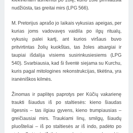
nudžiūsta, tas greitai mirs (LPG 566).
M. Pretorijus aprašo jo laikais vykusias apeigas, per
kurias joms vadovavęs vaidila po ilgų ritualų,
vykusių palei kartį, ant kurios viršaus buvo
pritvirtintas žolių kuokštas, tas žoles atsargiai ir
taupiai išdalija visiems susirinkusiesiems (LPG
540). Svarbiausia, kad ši šventė siejama su Kurchu,
kuris pagal mitologines rekonstrukcijas, tikėtina, yra
iranėniškos kilmės.
Žinomas ir paplitęs paprotys per Kūčių vakarienę
traukti šiaudus iš po staltiesės: kieno šiaudas
ilgesnis – tas ilgiau gyvens, kieno trumpiausias –
greičiausiai mirs. Traukiami linų, smilgų, šiaudų
pluošteliai – iš po staltiesės ar iš indo, padėto po