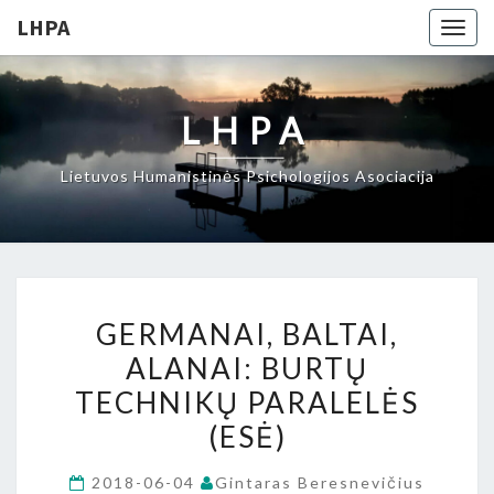
LHPA
Togg
navig
LHPA
Lietuvos Humanistinės Psichologijos Asociacija
GERMANAI,
GERMANAI, BALTAI,
BALTAI,
ALANAI: BURTŲ
ALANAI:
TECHNIKŲ PARALELĖS
BURTŲ
TECHNIKŲ
(ESĖ)
PARALELĖS
2018-06-04
Gintaras Beresnevičius
(ESĖ)