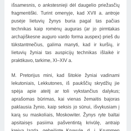
išsamesnis, o ankstesnieji dėl daugelio priežasčių
fragmentiški. Turint omenyje, kad XVII a. antroje
pusėje lietuvių žynys buria pagal tas pačias
technikas kaip romėnų auguras (ar jo pirmtakas
archajiškesne auguro vardo forma auspex) prieš du
tūkstantmečius, galima manyti, kad ir kuršių, ir
lietuvių žyniai tas auspicijų technikas išlaikė ir
praktikavo, tarkime, XI–XIV a.
M. Pretorijus mini, kad šitokie žyniai vadinami
lekutoniais, Lekkutones, iš paukščių skrydžių jie
spėja apie ateitį ar toli vykstančius dalykus;
aprašomas būrimas, kai vienas žemaitis bajoras
paklausia žynio, kaip seksis jo sūnui, išvykusiam į
karą su maskoliais, Moskowiter. Žynys ryte baltai
apsitaisęs pasiima pašventintą krivūlę, antraip
kreivą lazdą, geheiligte Krywule, d. i. Krummen