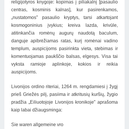
religijotyros knygoje: kopimas į piliakalnį [pasaulio
centras, kosminis kalnas], kur pasirenkamos,
„nustatomos” pasaulio kryptys, tarsi atkartojant
kosmogoninius įvykius; kreiva lazda, krivūle,
atitinkančia romėnų augurų naudotą baculum,
danguje apibrėžiamas ratas, kurį romėnai vadino
templum, auspicijoms pasirinkta vieta, stebimas ir
komentuojamas paukščio balsas, elgesys. Visa tai
vyksta ramioje aplinkoje, kokios ir reikia
auspicijoms.
Livonijos ordino riteriai, 1264 m. rengdamiesi į žygį
prieš Griežės pilį, pasiima ir atkritusių kuršių, žygio
pradžia „Eiliuotojoje Livonijos kronikoje” aprašoma
kaip labai džiaugsminga:
Sie waren allgemeine vro