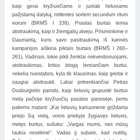
kaip gerai kryžiuočiams ir juolab lietuviams
pažįstamą dalyką, mittentes sortem secundum ritum
eorum (BRMŠ I 338). Prastas burtas lemia
atsitraukimą, kaip ir žiemgalių atveju. Prisiminkime ir
Daumantą, kuris savo pasitraukimą iš karinės
kampanijos aiškina piktais burtais (BRMŠ I 260–
261). Vadinasi, tokie pikti ženklai nekvestionuojami,
atsitraukimas, kritus blogą lemiančiam burtui,
nekelia nuostabos, kyla tik klausimas, kaip greitai ir
saugiai atsitraukti. Labai pritrenkiančiai Petras
Dusburgietis parodo, kaip lietuvių grupuotė burtus
meta pačioje kryžiuočių pasalos panosėje, jiems
patiems matant: „Kai lietuvių kariuomenė grįždama
priėjo šią vietą, voros priekyje žygiavęs lietuvis,
metęs burtus, sušuko: „Vargas mums, nes mūsų
laukia nesėkmė”. Vadas jį subarė, kad nutiltų.