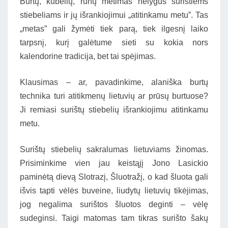
Burtų, kubelių, runų metimas nelygus surištiems
stiebeliams ir jų išrankiojimui „atitinkamu metu”. Tas
„metas” gali žymėti tiek parą, tiek ilgesnį laiko
tarpsnį, kurį galėtume sieti su kokia nors
kalendorine tradicija, bet tai spėjimas.
Klausimas – ar, pavadinkime, alaniška burtų
technika turi atitikmenų lietuvių ar prūsų burtuose?
Ji remiasi surištų stiebelių išrankiojimu atitinkamu
metu.
Surištų stiebelių sakralumas lietuviams žinomas.
Prisiminkime vien jau keistąjį Jono Lasickio
paminėtą dievą Slotrazį, Šluotražį, o kad šluota gali
išvis tapti vėlės buveine, liudytų lietuvių tikėjimas,
jog negalima surištos šluotos deginti – vėlę
sudeginsi. Taigi matomas tam tikras surišto šakų