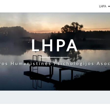
LHPA
LHPA
vos Humanistinės Psichologijos Asoc