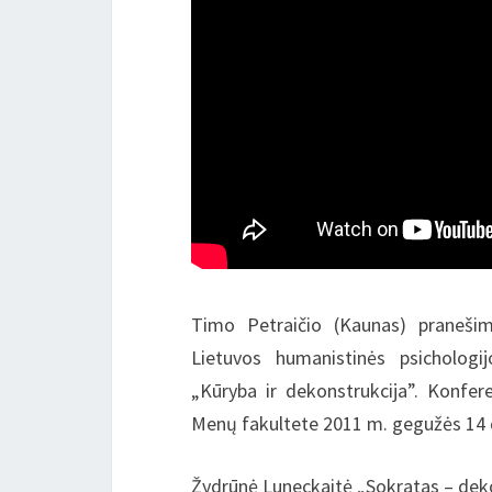
Timo Petraičio (Kaunas) pranešima
Lietuvos humanistinės psichologij
„Kūryba ir dekonstrukcija”. Konfer
Menų fakultete 2011 m. gegužės 14 
Žydrūnė Luneckaitė „Sokratas – deko