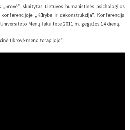
s „Srovė”, skaitytas Lietuvos humanistinės psichologijos
e konferencijoje „Kūryba ir dekonstrukcija”. Konferencija
Universiteto Menų fakultete 2011 m. gegužės 14 dieną.
ocinė tikrovė meno terapijoje”