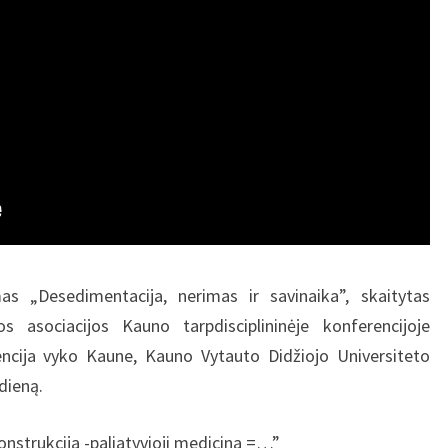
s „Desedimentacija, nerimas ir savinaika”, skaitytas
os asociacijos Kauno tarpdisciplininėje konferencijoje
encija vyko Kaune, Kauno Vytauto Didžiojo Universiteto
dieną.
nstrukcija -paliatyvioji medicina =…”