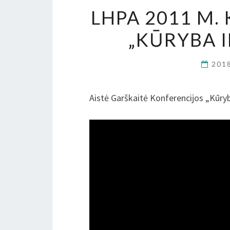
LHPA 2011 M.
„KŪRYBA 
201
Aistė Garškaitė Konferencijos „Kūry