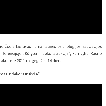
o žodis Lietuvos humanistinės psichologijos asociacijos
nferencijoje „Kūryba ir dekonstrukcija”, kuri vyko Kauno
fakultete 2011 m. gegužės 14 dieną.
mas ir dekonstrukcija”