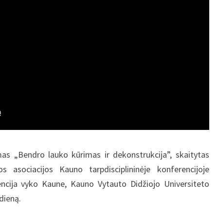
as „Bendro lauko kūrimas ir dekonstrukcija”, skaitytas
os asociacijos Kauno tarpdisciplininėje konferencijoje
encija vyko Kaune, Kauno Vytauto Didžiojo Universiteto
dieną.