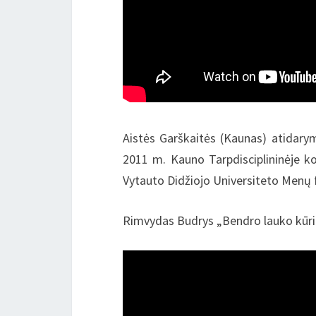
Aistės Garškaitės (Kaunas) atidarym
2011 m. Kauno Tarpdisciplininėje ko
Vytauto Didžiojo Universiteto Menų 
Rimvydas Budrys „Bendro lauko kūri