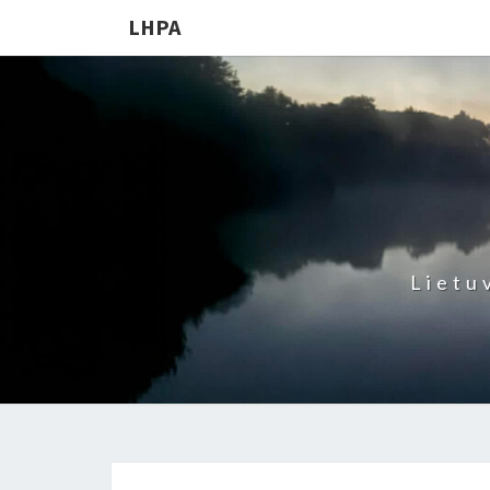
LHPA
Lietu