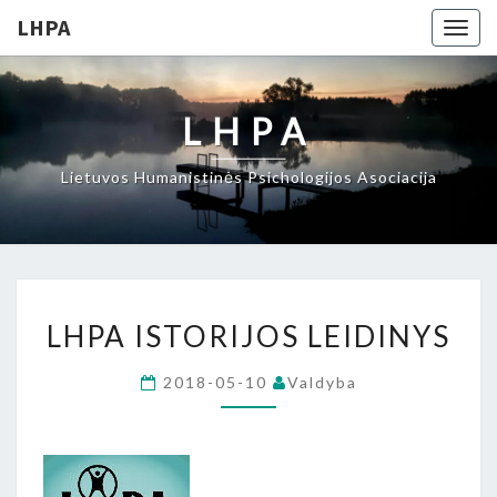
LHPA
Togg
navig
LHPA
Lietuvos Humanistinės Psichologijos Asociacija
LHPA
LHPA ISTORIJOS LEIDINYS
ISTORIJOS
LEIDINYS
2018-05-10
Valdyba