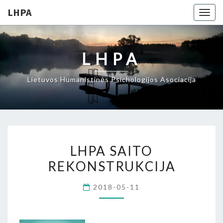
LHPA
Togg
navig
LHPA
Lietuvos Humanistinės Psichologijos Asociacija
LHPA
LHPA SAITO
SAITO
REKONSTRUKCIJA
REKONSTRUKCIJA
2018-05-11