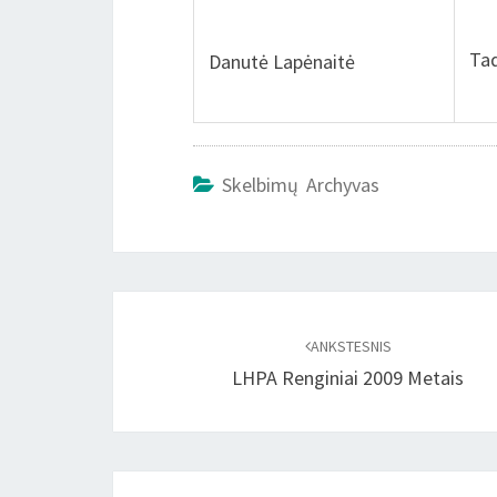
Tad
Danutė Lapėnaitė
Skelbimų Archyvas
Įrašo
naršymas
ANKSTESNIS
LHPA Renginiai 2009 Metais