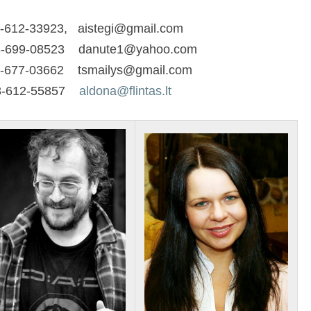
12-33923, aistegi@gmail.com
-699-08523 danute1@yahoo.com
77-03662 tsmailys@gmail.com
) 8-612-55857
aldona@flintas.lt