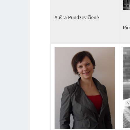
Aušra Pundzevičienė
Ri