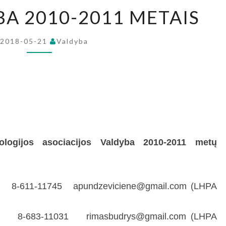
LHPA
BA 2010-2011 METAIS
VALDYBA
2010-
2018-05-21
Valdyba
2011
METAIS
ologijos asociacijos Valdyba 2010-2011 metų
) 8-611-11745 apundzeviciene@gmail.com (LHPA
 8-683-11031 rimasbudrys@gmail.com (LHPA