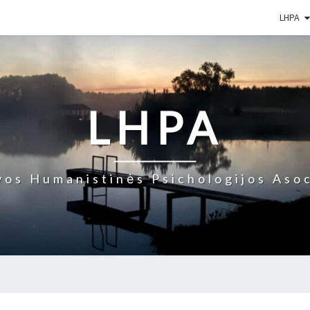
LHPA
LHPA
vos Humanistinės Psichologijos Asoc