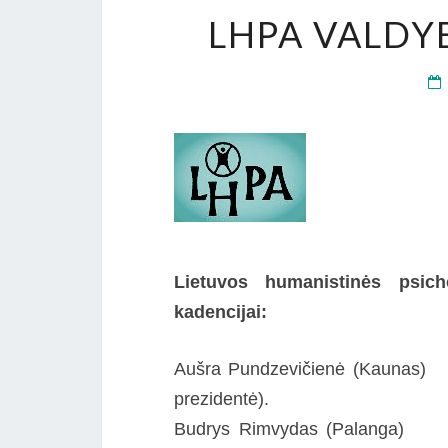
LHPA VALDY
Lietuvos humanistinės psich
kadencijai:
Aušra Pundzevičienė (Kaunas
prezidentė).
Budrys Rimvydas (Palanga)