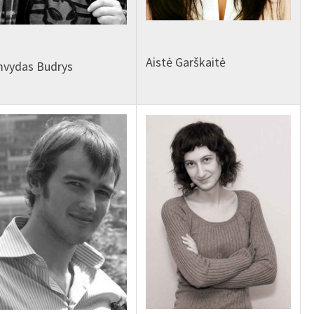
Aistė Garškaitė
mvydas Budrys