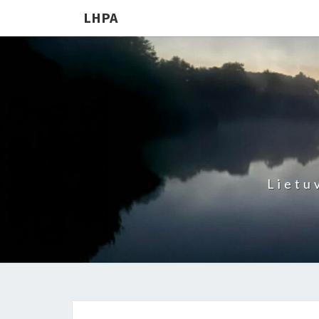
LHPA
Lietu