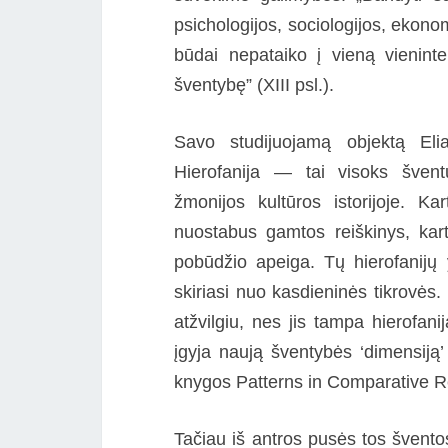
psichologijos, sociologijos, ekonom
būdai nepataiko į vieną vienint
šventybę” (XIII psl.).
Savo studijuojamą objektą Elia
Hierofanija — tai visoks šven
žmonijos kultūros istorijoje. Ka
nuostabus gamtos reiškinys, kart
pobūdžio apeiga. Tų hierofanijų 
skiriasi nuo kasdieninės tikrovės. 
atžvilgiu, nes jis tampa hierofan
įgyja naują šventybės ‘dimensiją’
knygos Patterns in Comparative Re
Tačiau iš antros pusės tos šventos