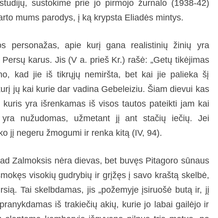
studijų, sustokime prie jo pirmojo žurnalo (1938-42)
arto mums parodys, į ką krypsta Eliadės mintys.
os personažas, apie kurį gana realistinių žinių yra
ersų karus. Jis (V a. prieš Kr.) rašė: „Getų tikėjimas
, kad jie iš tikrųjų nemiršta, bet kai jie palieka šį
urį jų kai kurie dar vadina Gebeleiziu. Šiam dievui kas
, kuris yra išrenkamas iš visos tautos pateikti jam kai
 yra nužudomas, užmetant jį ant stačių iečių. Jei
ko jį negeru žmogumi ir renka kitą (IV, 94).
 kad Zalmoksis nėra dievas, bet buvęs Pitagoro sūnaus
 išmokęs visokių gudrybių ir grįžęs į savo kraštą skelbė,
rsią. Tai skelbdamas, jis „požemyje įsiruošė butą ir, jį
ranykdamas iš trakiečių akių, kurie jo labai gailėjo ir