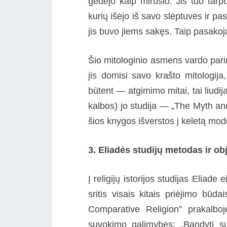
gedėjo kaip mirusio. Jis tuo tar
kurių išėjo iš savo slėptuvės ir pa
jis buvo jiems sakęs. Taip pasakoja 
Šio mitologinio asmens vardo parin
jis domisi savo krašto mitologija, 
būtent — atgimimo mitai, tai liudija
kalbos) jo studija — „The Myth an
šios knygos išverstos į keletą mod
3. Eliadės studijų metodas ir ob
Į religijų istorijos studijas Eliade 
sritis visais kitais priėjimo bū
Comparative Religion” prakalboj
suvokimo galimybes: „Bandyti su