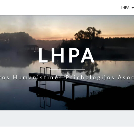
LHPA
LHPA
vos Humanistinės Psichologijos Asoc