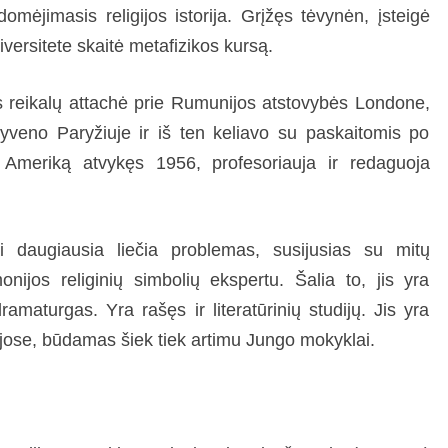
omėjimasis religijos istorija. Grįžęs tėvynėn, įsteigė
versitete skaitė metafizikos kursą.
os reikalų attachė prie Rumunijos atstovybės Londone,
yveno Paryžiuje ir iš ten keliavo su paskaitomis po
 Į Ameriką atvykęs 1956, profesoriauja ir redaguoja
i daugiausia liečia problemas, susijusias su mitų
nijos religinių simbolių ekspertu. Šalia to, jis yra
ramaturgas. Yra rašęs ir literatūrinių studijų. Jis yra
ijose, būdamas šiek tiek artimu Jungo mokyklai.