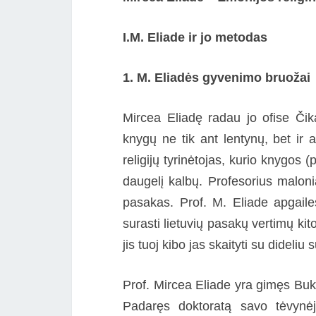
I.M. Eliade ir jo metodas
1. M. Eliadės gyvenimo bruožai
Mircea Eliadę radau jo ofise Čik
knygų ne tik ant lentynų, bet ir 
religijų tyrinėtojas, kurio knygos 
daugelį kalbų. Profesorius malon
pasakas. Prof. M. Eliade apgail
surasti lietuvių pasakų vertimų ki
jis tuoj kibo jas skaityti su dideli
Prof. Mircea Eliade yra gimęs Buk
Padaręs doktoratą savo tėvynėje