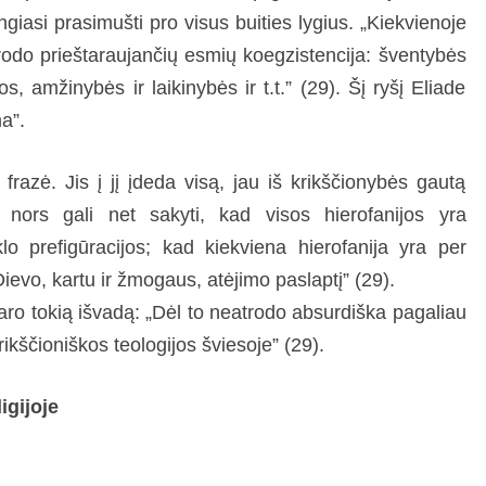
giasi prasimušti pro visus buities lygius. „Kiekvienoje
sirodo prieštaraujančių esmių koegzistencija: šventybės
, amžinybės ir laikinybės ir t.t.” (29). Šį ryšį Eliade
ma”.
razė. Jis į jį įdeda visą, jau iš krikščionybės gautą
s nors gali net sakyti, kad visos hierofanijos yra
lo prefigūracijos; kad kiekviena hierofanija yra per
evo, kartu ir žmogaus, atėjimo paslaptį” (29).
aro tokią išvadą: „Dėl to neatrodo absurdiška pagaliau
krikščioniškos teologijos šviesoje” (29).
igijoje