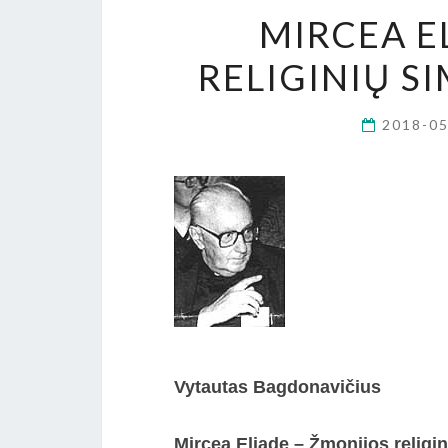
MIRCEA E
RELIGINIŲ S
2018-0
Vytautas Bagdonavičius
Mircea Eliade – Žmonijos religin