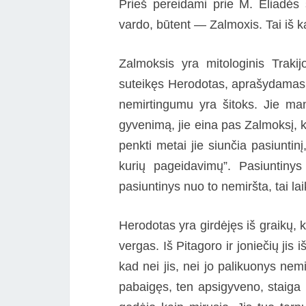
Prieš pereidami prie M. Eliadės 
vardo, būtent — Zalmoxis. Tai iš k
Zalmoksis yra mitologinis Trakij
suteikęs Herodotas, aprašydamas P
nemirtingumu yra šitoks. Jie mano
gyvenimą, jie eina pas Zalmoksį, k
penkti metai jie siunčia pasiuntinį
kurių pageidavimų”. Pasiuntinys
pasiuntinys nuo to nemiršta, tai lai
Herodotas yra girdėjęs iš graikų,
vergas. Iš Pitagoro ir joniečių jis
kad nei jis, nei jo palikuonys nemi
pabaigęs, ten apsigyveno, staiga p