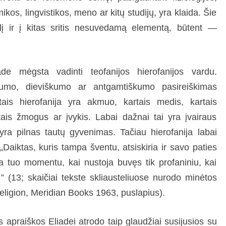
ikos, lingvistikos, meno ar kitų studijų, yra klaida. Šie
elį ir į kitas sritis nesuvedamą elementą, būtent —
de mėgsta vadinti teofanijos hierofanijos vardu.
tumo, dieviškumo ar antgamtiškumo pasireiškimas
rtais hierofanija yra akmuo, kartais medis, kartais
ais žmogus ar įvykis. Labai dažnai tai yra įvairaus
yra pilnas tautų gyvenimas. Tačiau hierofanija labai
„Daiktas, kuris tampa šventu, atsiskiria ir savo paties
ija tuo momentu, kai nustoja buvęs tik profaniniu, kai
 ” (13; skaičiai tekste skliausteliuose nurodo minėtos
ligion, Meridian Books 1963, puslapius).
 apraiškos Eliadei atrodo taip glaudžiai susijusios su