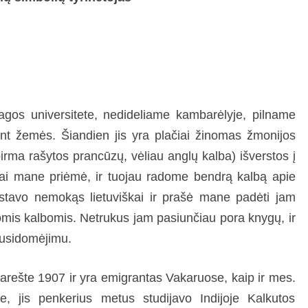
agos universitete, nedideliame kambarėlyje, pilname
ant žemės. Šiandien jis yra plačiai žinomas žmonijos
(pirma rašytos prancūzų, vėliau anglų kalba) išverstos į
iai mane priėmė, ir tuojau radome bendrą kalbą apie
estavo nemokąs lietuviškai ir prašė mane padėti jam
tomis kalbomis. Netrukus jam pasiunčiau pora knygų, ir
u susidomėjimu.
arešte 1907 ir yra emigrantas Vakaruose, kaip ir mes.
, jis penkerius metus studijavo Indijoje Kalkutos