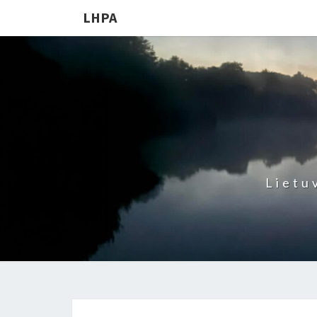
LHPA
Lietu