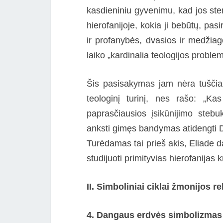
kasdieniniu gyvenimu, kad jos sten
hierofanijoje, kokia ji bebūtų, pa
ir profanybės, dvasios ir medžiagos
laiko „kardinalia teologijos proble
Šis pasisakymas jam nėra tuščia f
teologinį turinį, nes rašo: „Ka
paprasčiausios įsikūnijimo stebuk
anksti gimęs bandymas atidengti Di
Turėdamas tai prieš akis, Eliade d
studijuoti primityvias hierofanijas 
II. Simboliniai ciklai žmonijos rel
4. Dangaus erdvės simbolizmas