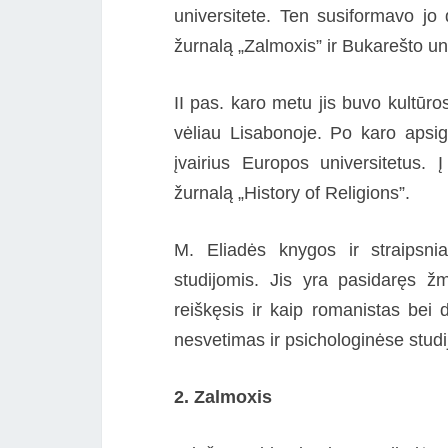
universitete. Ten susiformavo jo d
žurnalą „Zalmoxis” ir Bukarešto uni
II pas. karo metu jis buvo kultūr
vėliau Lisabonoje. Po karo apsig
įvairius Europos universitetus.
žurnalą „History of Religions”.
M. Eliadės knygos ir straipsnia
studijomis. Jis yra pasidaręs žmo
reiškęsis ir kaip romanistas bei d
nesvetimas ir psichologinėse stud
2. Zalmoxis