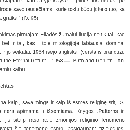
pu slaptame kambaryje išgyveno pilnus tris metus, po
sirodė savo tautiečiams, kurie tokiu būdu įtikėjo tuo, ką
graikai” (IV, 95).
kimas pirmajam Eliadės žurnalui liudija ne tik tai, kad
bet ir tai, kas jį toje mitologijoje labiausiai domina,
 ir jo veikalai. 1954 išėjo angliškai (versta iš prancūzų
d the Eternal Return”, 1958 — „Birth and Rebirth”. Abi
ernių kalbų.
jektas
eina kaip į savaimingą ir kaip iš esmės religinę sritį. Ši
dais nėra apimama ir išsemiama. Knygos „Patterns in
e jis šitaip rašo apie žmonijos religinio fenomeno
vokti šio fenomeno esmę, pasigaunant fiziologijos,