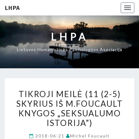
LHPA
Togg
navig
LHPA
Lietuvos Humanistinės Psichologijos Asociacija
TIKROJI
TIKROJI MEILĖ (11 (2-5)
MEILĖ
SKYRIUS IŠ M.FOUCAULT
(11
KNYGOS „SEKSUALUMO
(2-
5)
ISTORIJA”)
SKYRIUS
2018-06-21
Michel Foucault
IŠ