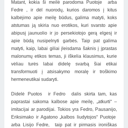
Matant, kokia ši meilė parodoma Puotoje arba
Fedre , ir dėl nuorodų, kurios daromos į kitus
kalbėjimo apie meilę būdus, galima matyti, koks
atstumas ją skiria nuo erotikos, kuri svarsto apie
abipusį jaunuolio ir jo persekiotojo gerą elgesį ir
apie būdą nusipelnyti garbės. Taip pat galima
matyti, kaip, labai giliai įleisdama šaknis į įprastas
malonumų etikos temas, ji iškelia klausimus, kurie
vėliau turės labai didelę svarbą šiai etikai
transformuoti į atsisakymo moralę ir troškimo
hermeneutikai sudaryti.
Didelė Puotos ir Fedro dalis skirta tam, kas
paprastai sakoma kalbose apie meilę, „atkurti“ –
imitacijai ar parodijai. Tokios yra Fedro, Pausanijo,
Eriksimako ir Agatono „kalbos liudytojos“ Puotoje
arba Lisijo Fedre, taip pat ir pirmasis ironiškas