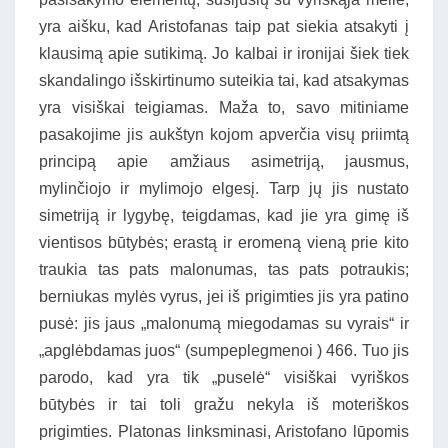
yra aišku, kad Aristofanas taip pat siekia atsakyti į
klausimą apie sutikimą. Jo kalbai ir ironijai šiek tiek
skandalingo išskirtinumo suteikia tai, kad atsakymas
yra visiškai teigiamas. Maža to, savo mitiniame
pasakojime jis aukštyn kojom apverčia visų priimtą
principą apie amžiaus asimetriją, jausmus,
mylinčiojo ir mylimojo elgesį. Tarp jų jis nustato
simetriją ir lygybę, teigdamas, kad jie yra gimę iš
vientisos būtybės; erastą ir eromeną vieną prie kito
traukia tas pats malonumas, tas pats potraukis;
berniukas mylės vyrus, jei iš prigimties jis yra patino
pusė: jis jaus „malonumą miegodamas su vyrais“ ir
„apglėbdamas juos“ (sumpeplegmenoi ) 466. Tuo jis
parodo, kad yra tik „puselė“ visiškai vyriškos
būtybės ir tai toli gražu nekyla iš moteriškos
prigimties. Platonas linksminasi, Aristofano lūpomis