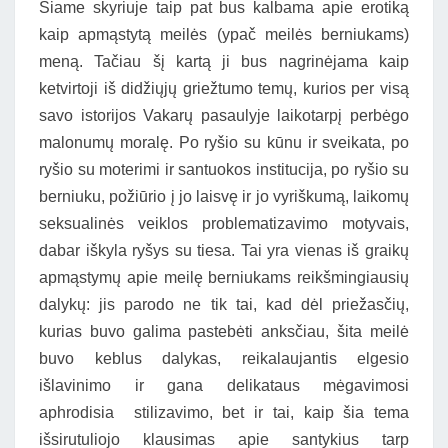
Šiame skyriuje taip pat bus kalbama apie erotiką
kaip apmąstytą meilės (ypač meilės berniukams)
meną. Tačiau šį kartą ji bus nagrinėjama kaip
ketvirtoji iš didžiųjų griežtumo temų, kurios per visą
savo istorijos Vakarų pasaulyje laikotarpį perbėgo
malonumų moralę. Po ryšio su kūnu ir sveikata, po
ryšio su moterimi ir santuokos institucija, po ryšio su
berniuku, požiūrio į jo laisvę ir jo vyriškumą, laikomų
seksualinės veiklos problematizavimo motyvais,
dabar iškyla ryšys su tiesa. Tai yra vienas iš graikų
apmąstymų apie meilę berniukams reikšmingiausių
dalykų: jis parodo ne tik tai, kad dėl priežasčių,
kurias buvo galima pastebėti anksčiau, šita meilė
buvo keblus dalykas, reikalaujantis elgesio
išlavinimo ir gana delikataus mėgavimosi
aphrodisia stilizavimo, bet ir tai, kaip šia tema
išsirutuliojo klausimas apie santykius tarp