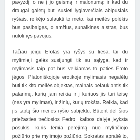
pavyzdį, o ne į jo geismą ir malonumą; ir kad du
draugai galėtų būti susieti lygiaverčiais abipusiais
ryšiais, reikėjo sulaukti to meto, kai meilės polėkis
bus pasibaigęs, o amžius, sunaikinęs aistras, bus
nutolinęs pavojus.
Tačiau jeigu Erotas yra ryšys su tiesa, tai du
mylimieji galės susijungti tik su sąlyga, kad ir
mylimasis taip pat bus veikiamas to paties Eroto
jėgos. Platoniškojoje erotikoje mylimasis negalėtų
būti tik kito meilės objektas, mainais belaukiantis tik
patarimų, kurių jam reikia ir į kuriuos jis turi teisę
(nes yra mylimas), ir žinių, kurių trokšta. Reikia, kad
jis taptų šio meilės ryšio subjektu. Būtent dėl šios
priežasties trečiosios Fedro kalbos dalyje įvyksta
posūkis, kuris lemia perėjimą nuo mylinčiojo
požiūrio prie mylimojo požiūrio. Sokratas aprašė to,