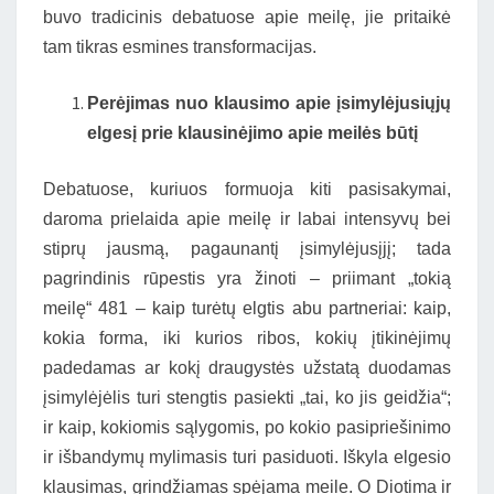
buvo tradicinis debatuose apie meilę, jie pritaikė
tam tikras esmines transformacijas.
Perėjimas nuo klausimo apie įsimylėjusiųjų
elgesį prie klausinėjimo apie meilės būtį
Debatuose, kuriuos formuoja kiti pasisakymai,
daroma prielaida apie meilę ir labai intensyvų bei
stiprų jausmą, pagaunantį įsimylėjusįjį; tada
pagrindinis rūpestis yra žinoti – priimant „tokią
meilę“ 481 – kaip turėtų elgtis abu partneriai: kaip,
kokia forma, iki kurios ribos, kokių įtikinėjimų
padedamas ar kokį draugystės užstatą duodamas
įsimylėjėlis turi stengtis pasiekti „tai, ko jis geidžia“;
ir kaip, kokiomis sąlygomis, po kokio pasipriešinimo
ir išbandymų mylimasis turi pasiduoti. Iškyla elgesio
klausimas, grindžiamas spėjama meile. O Diotima ir