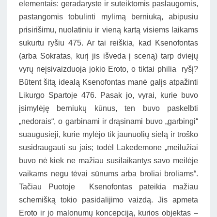
elementais: geradaryste ir suteiktomis paslaugomis,
pastangomis tobulinti mylimą berniuką, abipusiu
prisirišimu, nuolatiniu ir vieną kartą visiems laikams
sukurtu ryšiu 475. Ar tai reiškia, kad Ksenofontas
(arba Sokratas, kurį jis išveda į sceną) tarp dviejų
vyrų neįsivaizduoja jokio Eroto, o tiktai philia ryšį?
Būtent šitą idealą Ksenofontas manė galįs atpažinti
Likurgo Spartoje 476. Pasak jo, vyrai, kurie buvo
įsimylėję berniukų kūnus, ten buvo paskelbti
„nedorais“, o garbinami ir drąsinami buvo „garbingi“
suaugusieji, kurie mylėjo tik jaunuolių sielą ir troško
susidraugauti su jais; todėl Lakedemone „meilužiai
buvo nė kiek ne mažiau susilaikantys savo meilėje
vaikams negu tėvai sūnums arba broliai broliams“.
Tačiau Puotoje Ksenofontas pateikia mažiau
schemišką tokio pasidalijimo vaizdą. Jis apmeta
Eroto ir jo malonumų koncepciją, kurios objektas –