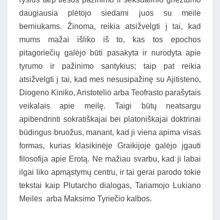
daugiausia plėtojo siedami juos su meile
berniukams. Žinoma, reikia atsižvelgti į tai, kad
mums mažai išliko iš to, kas tos epochos
pitagoriečių galėjo būti pasakyta ir nurodyta apie
tyrumo ir pažinimo santykius; taip pat reikia
atsižvelgti į tai, kad mes nesusipažinę su Ajitisteno,
Diogeno Kiniko, Aristotelio arba Teofrasto parašytais
veikalais apie meilę. Taigi būtų neatsargu
apibendrinti sokratiškajai bei platoniškajai doktrinai
būdingus bruožus, manant, kad ji viena apima visas
formas, kurias klasikinėje Graikijoje galėjo įgauti
filosofija apie Erotą. Ne mažiau svarbu, kad ji labai
ilgai liko apmąstymų centru, ir tai gerai parodo tokie
tekstai kaip Plutarcho dialogas, Tariamojo Lukiano
Meilės arba Maksimo Tyriečio kalbos.