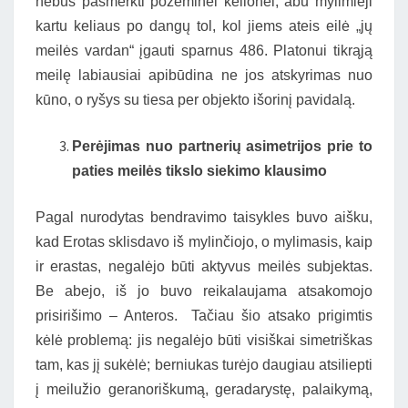
nebus pasmerkti požeminei kelionei; abu mylimieji
kartu keliaus po dangų tol, kol jiems ateis eilė „jų
meilės vardan“ įgauti sparnus 486. Platonui tikrąją
meilę labiausiai apibūdina ne jos atskyrimas nuo
kūno, o ryšys su tiesa per objekto išorinį pavidalą.
Perėjimas nuo partnerių asimetrijos prie to
paties meilės tikslo siekimo klausimo
Pagal nurodytas bendravimo taisykles buvo aišku,
kad Erotas sklisdavo iš mylinčiojo, o mylimasis, kaip
ir erastas, negalėjo būti aktyvus meilės subjektas.
Be abejo, iš jo buvo reikalaujama atsakomojo
prisirišimo – Anteros. Tačiau šio atsako prigimtis
kėlė problemą: jis negalėjo būti visiškai simetriškas
tam, kas jį sukėlė; berniukas turėjo daugiau atsiliepti
į meilužio geranoriškumą, geradarystę, palaikymą,