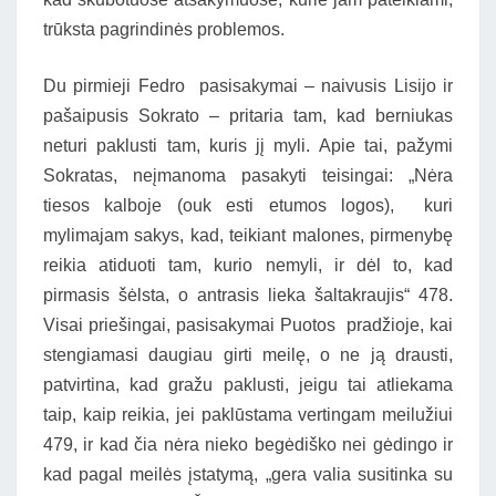
trūksta pagrindinės problemos.
Du pirmieji Fedro pasisakymai – naivusis Lisijo ir
pašaipusis Sokrato – pritaria tam, kad berniukas
neturi paklusti tam, kuris jį myli. Apie tai, pažymi
Sokratas, neįmanoma pasakyti teisingai: „Nėra
tiesos kalboje (ouk esti etumos logos), kuri
mylimajam sakys, kad, teikiant malones, pirmenybę
reikia atiduoti tam, kurio nemyli, ir dėl to, kad
pirmasis šėlsta, o antrasis lieka šaltakraujis“ 478.
Visai priešingai, pasisakymai Puotos pradžioje, kai
stengiamasi daugiau girti meilę, o ne ją drausti,
patvirtina, kad gražu paklusti, jeigu tai atliekama
taip, kaip reikia, jei paklūstama vertingam meilužiui
479, ir kad čia nėra nieko begėdiško nei gėdingo ir
kad pagal meilės įstatymą, „gera valia susitinka su