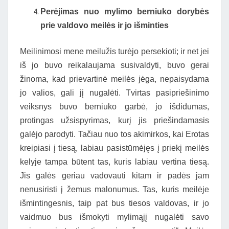
Perėjimas nuo mylimo berniuko dorybės
prie valdovo meilės ir jo išminties
Meilinimosi mene meilužis turėjo persekioti; ir net jei
iš jo buvo reikalaujama susivaldyti, buvo gerai
žinoma, kad prievartinė meilės jėga, nepaisydama
jo valios, gali jį nugalėti. Tvirtas pasipriešinimo
veiksnys buvo berniuko garbė, jo išdidumas,
protingas užsispyrimas, kurį jis priešindamasis
galėjo parodyti. Tačiau nuo tos akimirkos, kai Erotas
kreipiasi į tiesą, labiau pasistūmėjęs į priekį meilės
kelyje tampa būtent tas, kuris labiau vertina tiesą.
Jis galės geriau vadovauti kitam ir padės jam
nenusiristi į žemus malonumus. Tas, kuris meilėje
išmintingesnis, taip pat bus tiesos valdovas, ir jo
vaidmuo bus išmokyti mylimąjį nugalėti savo