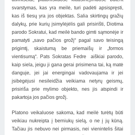
svarstymas, kas yra meilė, turi padėti apsispręsti,
kas iš tiesų yra jos objektas. Salia skirtingų gražių
dalykų, prie kurių įsimylėjėlis gali prisirišti, Diotima
parodo Sokratui, kad meilė bando gimti sąmonėje ir
pamatyti „savo pačios grožį“ pagal savo teisingą
prigimtį, skaistumą be priemaišų ir „formos
vientisumą“. Pats Sokratas Fedre aiškiai parodo,
kaip siela, jeigu ji gana gerai prisimena tai, ką matė
danguje, jei jai energingai vadovaujama ir jei
įsibėgėjusi nesileidžia veikiama netyrų geismų,
prisiriša prie mylimo objekto, nes jis atspindi ir
pakartoja jos pačios grožį.
Platono veikaluose sakoma, kad meilė turėtų būti
veikiau nukreipta į berniukų sielą, o ne į jų kūną.
Tačiau jis nebuvo nei pirmasis, nei vienintelis šitai