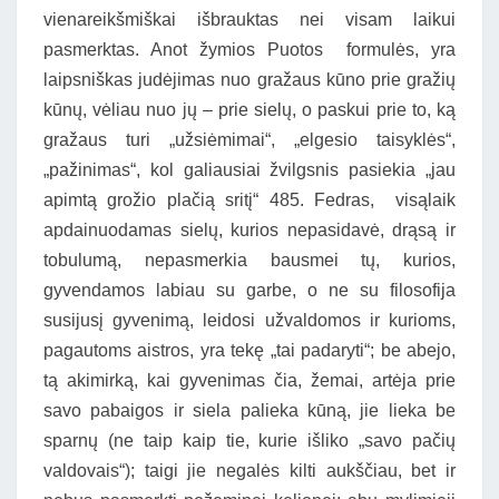
vienareikšmiškai išbrauktas nei visam laikui
pasmerktas. Anot žymios Puotos formulės, yra
laipsniškas judėjimas nuo gražaus kūno prie gražių
kūnų, vėliau nuo jų – prie sielų, o paskui prie to, ką
gražaus turi „užsiėmimai“, „elgesio taisyklės“,
„pažinimas“, kol galiausiai žvilgsnis pasiekia „jau
apimtą grožio plačią sritį“ 485. Fedras, visąlaik
apdainuodamas sielų, kurios nepasidavė, drąsą ir
tobulumą, nepasmerkia bausmei tų, kurios,
gyvendamos labiau su garbe, o ne su filosofija
susijusį gyvenimą, leidosi užvaldomos ir kurioms,
pagautoms aistros, yra tekę „tai padaryti“; be abejo,
tą akimirką, kai gyvenimas čia, žemai, artėja prie
savo pabaigos ir siela palieka kūną, jie lieka be
sparnų (ne taip kaip tie, kurie išliko „savo pačių
valdovais“); taigi jie negalės kilti aukščiau, bet ir