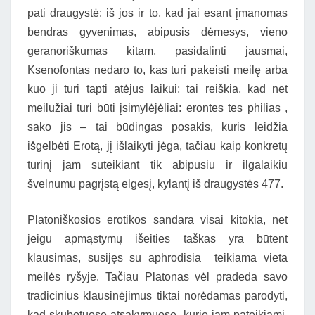
pati draugystė: iš jos ir to, kad jai esant įmanomas
bendras gyvenimas, abipusis dėmesys, vieno
geranoriškumas kitam, pasidalinti jausmai,
Ksenofontas nedaro to, kas turi pakeisti meilę arba
kuo ji turi tapti atėjus laikui; tai reiškia, kad net
meilužiai turi būti įsimylėjėliai: erontes tes philias ,
sako jis – tai būdingas posakis, kuris leidžia
išgelbėti Erotą, jį išlaikyti jėga, tačiau kaip konkretų
turinį jam suteikiant tik abipusiu ir ilgalaikiu
švelnumu pagrįstą elgesį, kylantį iš draugystės 477.
Platoniškosios erotikos sandara visai kitokia, net
jeigu apmąstymų išeities taškas yra būtent
klausimas, susijęs su aphrodisia teikiama vieta
meilės ryšyje. Tačiau Platonas vėl pradeda savo
tradicinius klausinėjimus tiktai norėdamas parodyti,
kad skubotuose atsakymuose, kurie jam pateikiami,