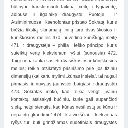
būtinybe transformuoti laikiną meilę į lygiavertę,
abipusę ir ilgalaikę draugystę. Puotoje ir
Atsiminimuose Ksenofontas pristato Sokratą, kuris
brėžia tikslią skiriamąją liniją tarp dvasiškosios ir
kūniškosios meilės 470, nuvertina kūniškąją meilę
471 ir draugystėje – philia ieško principo, kuris
suteiktų vertę kiekvienam ryšiui (sunousia) 472.
Taigi nepakanka susieti dvasiškosios ir kūniškosios
meilės; reikia atsikratyti prisirišimo prie jos fizinių
dimensijų (kai kartu mylimi „kūnas ir siela“, tai nugali
pirmasis, ir, nuvytus jaunystei, baigiasi ir draugystė)
473. Sokratas moko, kad reikia vengti įvairių
kontaktų, atsisakyti bučinių, kurie gali supančioti
sielą, netgi stengtis, kad kūnas nesiliestų su kūnu ir
nepatirtų „įkandimo“ 474. Ir atvirkščiai – kiekvienas
ryšys turi būti grindžiamas sudėtiniais draugystės