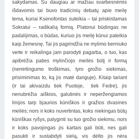
sakydamas. Su daugiau ar mažiau svarbesnėmis
išdavomis tai buvo tradicinių debatų apie meilę
tema, kuriai Ksenofontas suteikia – tai priskirdamas
Sokratui – radikalią formą. Platonui būdingas ne
padalijimas, o būdas, kuriuo jis meilę kūnui pateikia
kaip žemesnę. Tai jis pagrindžia ne mylimo berniuko
verte ir reikalinga jam parodyti pagarba, o tuo, kas
apibrėžia paties mylinčiojo meilės būtį ir formą
(nemirtingumo troškimas, tyro grožio siekimas,
prisiminimas to, ką jis matė danguje). Kitaip tariant
(ir tai akivaizdu tiek Puotoje, tiek Fedre), jis
nenubrėžia aiškios, galutinės ir neperžengiamos
linijos tarp bjaurios kūniškos ir gražios dvasinės
meilės; nors ir koks nuvertintas, koks niekingas būtų
kūniškas ryšys, palyginti su tuo grožio siekimu, nors
ir koks pavojingas jis kartais gali būti, nes gali
pasukti ir sustabdyti sielą, vis dėlto jis nėra