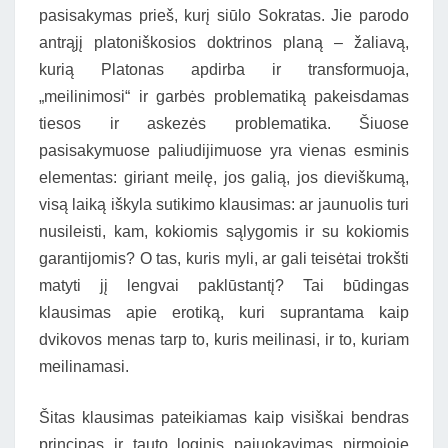
pasisakymas prieš, kurį siūlo Sokratas. Jie parodo
antrąjį platoniškosios doktrinos planą – žaliavą,
kurią Platonas apdirba ir transformuoja,
„meilinimosi“ ir garbės problematiką pakeisdamas
tiesos ir askezės problematika. Šiuose
pasisakymuose paliudijimuose yra vienas esminis
elementas: giriant meilę, jos galią, jos dieviškumą,
visą laiką iškyla sutikimo klausimas: ar jaunuolis turi
nusileisti, kam, kokiomis sąlygomis ir su kokiomis
garantijomis? O tas, kuris myli, ar gali teisėtai trokšti
matyti jį lengvai paklūstantį? Tai būdingas
klausimas apie erotiką, kuri suprantama kaip
dvikovos menas tarp to, kuris meilinasi, ir to, kuriam
meilinamasi.
Šitas klausimas pateikiamas kaip visiškai bendras
principas ir tauto loginis pajuokavimas pirmojoje