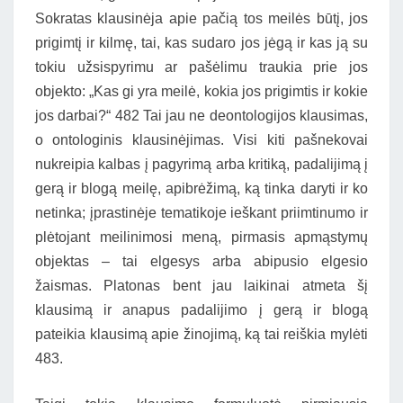
Sokratas klausinėja apie pačią tos meilės būtį, jos
prigimtį ir kilmę, tai, kas sudaro jos jėgą ir kas ją su
tokiu užsispyrimu ar pašėlimu traukia prie jos
objekto: „Kas gi yra meilė, kokia jos prigimtis ir kokie
jos darbai?“ 482 Tai jau ne deontologijos klausimas,
o ontologinis klausinėjimas. Visi kiti pašnekovai
nukreipia kalbas į pagyrimą arba kritiką, padalijimą į
gerą ir blogą meilę, apibrėžimą, ką tinka daryti ir ko
netinka; įprastinėje tematikoje ieškant priimtinumo ir
plėtojant meilinimosi meną, pirmasis apmąstymų
objektas – tai elgesys arba abipusio elgesio
žaismas. Platonas bent jau laikinai atmeta šį
klausimą ir anapus padalijimo į gerą ir blogą
pateikia klausimą apie žinojimą, ką tai reiškia mylėti
483.