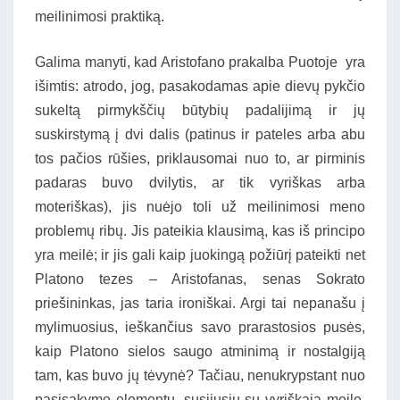
meilinimosi praktiką.
Galima manyti, kad Aristofano prakalba Puotoje yra
išimtis: atrodo, jog, pasakodamas apie dievų pykčio
sukeltą pirmykščių būtybių padalijimą ir jų
suskirstymą į dvi dalis (patinus ir pateles arba abu
tos pačios rūšies, priklausomai nuo to, ar pirminis
padaras buvo dvilytis, ar tik vyriškas arba
moteriškas), jis nuėjo toli už meilinimosi meno
problemų ribų. Jis pateikia klausimą, kas iš principo
yra meilė; ir jis gali kaip juokingą požiūrį pateikti net
Platono tezes – Aristofanas, senas Sokrato
priešininkas, jas taria ironiškai. Argi tai nepanašu į
mylimuosius, ieškančius savo prarastosios pusės,
kaip Platono sielos saugo atminimą ir nostalgiją
tam, kas buvo jų tėvynė? Tačiau, nenukrypstant nuo
pasisakymo elementų, susijusių su vyriškąja meile,