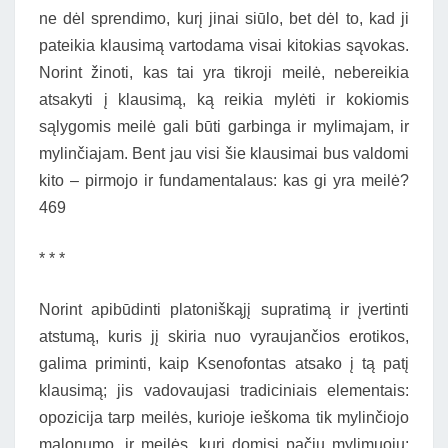
ne dėl sprendimo, kurį jinai siūlo, bet dėl to, kad ji
pateikia klausimą vartodama visai kitokias sąvokas.
Norint žinoti, kas tai yra tikroji meilė, nebereikia
atsakyti į klausimą, ką reikia mylėti ir kokiomis
sąlygomis meilė gali būti garbinga ir mylimajam, ir
mylinčiajam. Bent jau visi šie klausimai bus valdomi
kito – pirmojo ir fundamentalaus: kas gi yra meilė?
469
* * *
Norint apibūdinti platoniškąjį supratimą ir įvertinti
atstumą, kuris jį skiria nuo vyraujančios erotikos,
galima priminti, kaip Ksenofontas atsako į tą patį
klausimą; jis vadovaujasi tradiciniais elementais:
opozicija tarp meilės, kurioje ieškoma tik mylinčiojo
malonumo, ir meilės, kuri domisi pačiu mylimuoju;