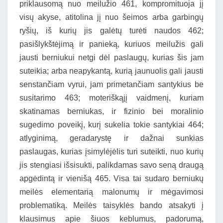
priklausomą nuo meilužio 461, kompromituoja jį
visų akyse, atitolina jį nuo šeimos arba garbingų
ryšių, iš kurių jis galėtų turėti naudos 462;
pasišlykštėjimą ir panieką, kuriuos meilužis gali
jausti berniukui netgi dėl paslaugų, kurias šis jam
suteikia; arba neapykantą, kurią jaunuolis gali jausti
senstančiam vyrui, jam primetančiam santykius be
susitarimo 463; moteriškąjį vaidmenį, kuriam
skatinamas berniukas, ir fizinio bei moralinio
sugedimo poveikį, kurį sukelia tokie santykiai 464;
atlyginimą, geradarystę ir dažnai sunkias
paslaugas, kurias įsimylėjėlis turi suteikti, nuo kurių
jis stengiasi išsisukti, palikdamas savo seną draugą
apgėdintą ir vienišą 465. Visa tai sudaro berniukų
meilės elementarią malonumų ir mėgavimosi
problematiką. Meilės taisyklės bando atsakyti į
klausimus apie šiuos keblumus, padorumą,