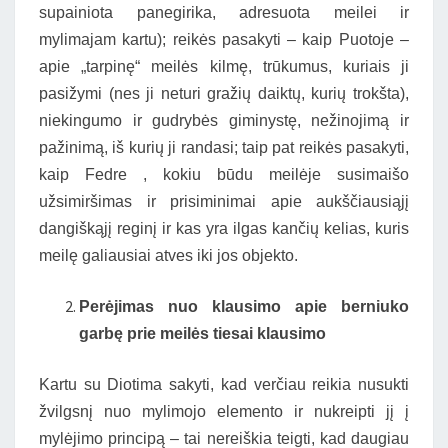
supainiota panegirika, adresuota meilei ir
mylimajam kartu); reikės pasakyti – kaip Puotoje –
apie „tarpinę“ meilės kilmę, trūkumus, kuriais ji
pasižymi (nes ji neturi gražių daiktų, kurių trokšta),
niekingumo ir gudrybės giminystę, nežinojimą ir
pažinimą, iš kurių ji randasi; taip pat reikės pasakyti,
kaip Fedre , kokiu būdu meilėje susimaišo
užsimiršimas ir prisiminimai apie aukščiausiąjį
dangiškąjį reginį ir kas yra ilgas kančių kelias, kuris
meilę galiausiai atves iki jos objekto.
Perėjimas nuo klausimo apie berniuko
garbę prie meilės tiesai klausimo
Kartu su Diotima sakyti, kad verčiau reikia nusukti
žvilgsnį nuo mylimojo elemento ir nukreipti jį į
mylėjimo principą – tai nereiškia teigti, kad daugiau