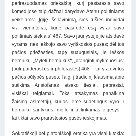
perfrazuodamas priekaištą, kurį pastarasis savo
komedijose taip dažnai darydavo Atėnų politiniams
veikėjams: „Įgiję išsilavinimą, šios rūšies individai
yra vieninteliai, kurie pasirodė esą vyrai savo
politiniais siekiais“ 467. Savo jaunystėje jie atsidavė
vyrams, nes ieškojo savo vyriškosios pusės; dėl tos
pačios priežasties, tapę suaugusiais, jie ieškos
berniukų. „Mylėti berniukus“, „branginti mylimuosius“
(būti paiderast ēs ir philerastēs) 468 – tai yra dvi tos
pačios būtybės pusės. Taigi į tradicinį klausimą apie
sutikimą Aristofanas atsako tiesiai, paprastai,
visiškai teigiamai. Toks atsakymas panaikina
žaismą asimetrijų, kurios lėmė sudėtingus vyro ir
berniuko santykius: meilė ir atitinkamas elgesys –
tai tiktai savo prarastosios pusės ieškojimas.
Sokratiškoji bei platoniškoji erotika yra visai kitokia: