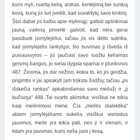
kuris myli, nueitą kelią, aistras, kentėjimą bei sunkią
kovą, kurią jis turi įveikti, kad suvaldytų savo kinkinį.
Štai dabar jis kalba apie mylimąjį: galbūt aplinkiniai
jauną vaikiną privertė galvoti, kad nėra gerai
pasiduoti įsimylėjėliui, tačiau jis vis dėlto sutinka,
kad įsimylėjėlis lankytųsi; šio buvimas jį išveda iš
pusiausvyros – jis jaučiasi savo ruožtu keliamas
geismų bangos, jo sielai dygsta sparnai ir plunksnos
487. Žinoma, jis dar nežino, kokia to, ko jis geidžia,
prigimtis ir jai apsakyti jam trūksta žodžių; tačiau „jis
išskečia rankas“ apkabindamas savo meilužį ir „jį
bučiuoja“ 488. Tai svarbi akimirka: visiškai ne tokia
kaip meilinimosi mene. Čia „meilės dialektika“
abiem įsimylėjėliams sukelia visiškai vienodus
jausmus; meilė yra tokia pati, nes ji ir vienam, ir
kitam yra jausmas, kuris neša juos į tiesą.