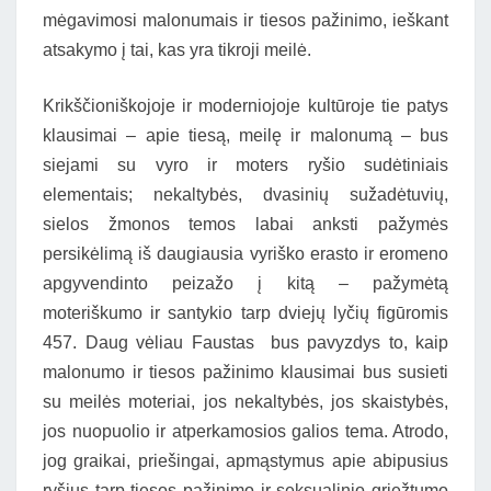
mėgavimosi malonumais ir tiesos pažinimo, ieškant
atsakymo į tai, kas yra tikroji meilė.
Krikščioniškojoje ir moderniojoje kultūroje tie patys
klausimai – apie tiesą, meilę ir malonumą – bus
siejami su vyro ir moters ryšio sudėtiniais
elementais; nekaltybės, dvasinių sužadėtuvių,
sielos žmonos temos labai anksti pažymės
persikėlimą iš daugiausia vyriško erasto ir eromeno
apgyvendinto peizažo į kitą – pažymėtą
moteriškumo ir santykio tarp dviejų lyčių figūromis
457. Daug vėliau Faustas bus pavyzdys to, kaip
malonumo ir tiesos pažinimo klausimai bus susieti
su meilės moteriai, jos nekaltybės, jos skaistybės,
jos nuopuolio ir atperkamosios galios tema. Atrodo,
jog graikai, priešingai, apmąstymus apie abipusius
ryšius tarp tiesos pažinimo ir seksualinio griežtumo