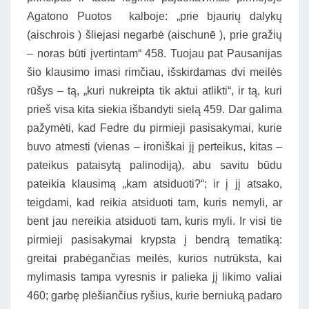
Agatono Puotos kalboje: „prie bjaurių dalykų
(aischrois ) šliejasi negarbė (aischunē ), prie gražių
– noras būti įvertintam“ 458. Tuojau pat Pausanijas
šio klausimo imasi rimčiau, išskirdamas dvi meilės
rūšys – tą, „kuri nukreipta tik aktui atlikti“, ir tą, kuri
prieš visa kita siekia išbandyti sielą 459. Dar galima
pažymėti, kad Fedre du pirmieji pasisakymai, kurie
buvo atmesti (vienas – ironiškai jį perteikus, kitas –
pateikus pataisytą palinodiją), abu savitu būdu
pateikia klausimą „kam atsiduoti?“; ir į jį atsako,
teigdami, kad reikia atsiduoti tam, kuris nemyli, ar
bent jau nereikia atsiduoti tam, kuris myli. Ir visi tie
pirmieji pasisakymai krypsta į bendrą tematiką:
greitai prabėgančias meilės, kurios nutrūksta, kai
mylimasis tampa vyresnis ir palieka jį likimo valiai
460; garbę plėšiančius ryšius, kurie berniuką padaro