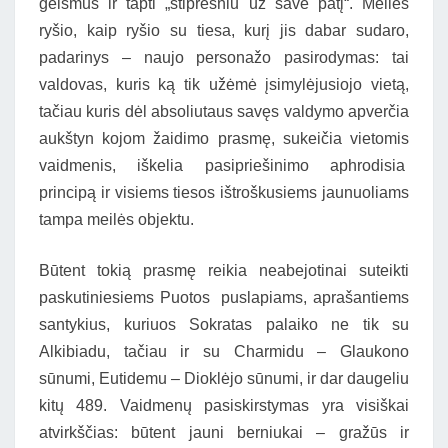
geismus ir tapti „stipresniu už save patį“. Meilės
ryšio, kaip ryšio su tiesa, kurį jis dabar sudaro,
padarinys – naujo personažo pasirodymas: tai
valdovas, kuris ką tik užėmė įsimylėjusiojo vietą,
tačiau kuris dėl absoliutaus savęs valdymo apverčia
aukštyn kojom žaidimo prasmę, sukeičia vietomis
vaidmenis, iškelia pasipriešinimo aphrodisia
principą ir visiems tiesos ištroškusiems jaunuoliams
tampa meilės objektu.
Būtent tokią prasmę reikia neabejotinai suteikti
paskutiniesiems Puotos puslapiams, aprašantiems
santykius, kuriuos Sokratas palaiko ne tik su
Alkibiadu, tačiau ir su Charmidu – Glaukono
sūnumi, Eutidemu – Dioklėjo sūnumi, ir dar daugeliu
kitų 489. Vaidmenų pasiskirstymas yra visiškai
atvirkščias: būtent jauni berniukai – gražūs ir