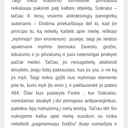
Taigi tokia klausimo formuluotė pirmiausia
reikalauja pakeisti patį kalbos objektą. Sokratui –
tačiau iš tiesų visiems ankstesniųjų panegirikų
autoriams – Diotima priekaištauja dėl to, kad jie
principo to, ką reikėtų kalbėti apie meilę, ieškojo
„mylimojo“ (ton eromenon) pusėje; taigi jie leidosi
apakinami mylimo berniuko žavesio, grožio,
tobulumo ir jo privalumų ir juos neteisingai priskyrė
pačiai meilei. Tačiau jis nesugebėtų atskleisti
teisybės, jeigu būtų paklaustas, kas jis yra, o ne ką
jis myli. Taigi reikia grįžti nuo mylimojo elemento
prie to, kuris myli (to eron ), ir paklausinėti jo paties
484. Šitai bus padaryta Fedre , kur Sokratas,
norėdamas atsakyti į dvi pirmąsias antipanegirikas,
pateikia ilgą nukrypimą į sielų teoriją. Tačiau dėl šio
nukrypimo kalba apie meilę susidurs su rizika
nebebūti „pagiriamuoju žodžiu“ (kaip sumaišyta ir