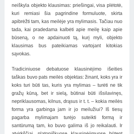
neiškyla objekto klausimas: priešingai, visa plėtotė,
kuri remiasi šia pagrindine formuluote, skirta
apibrėžti tam, kas meilėje yra mylimasis. Tačiau nuo
tada, kai pradedama kalbėti apie meilę kaip apie
būseną, o ne apdainuoti tą, kurį myli, objekto
klausimas bus pateikiamas vartojant kitokias
sąvokas.
Tradiciniuose debatuose klausinėjimo išeities
taškas buvo pats meilės objektas: žinant, koks yra ir
koks turi būti tas, kuris yra mylimas – turėti ne tik
gražų kūną, bet ir sielą, būtinai būti išsilavinęs,
nepriklausomas, kilnus, drąsus ir t. t. – kokia meilės
forma yra garbinga jam ir jo meilužiui? Iš tiesų
pagarba mylimajam turėjo suteikti formą ir
santūrumą tam, ko buvo galima iš jo reikalauti. Ir
atvirkščiai, platoniškuose klausinėjimuose būtent