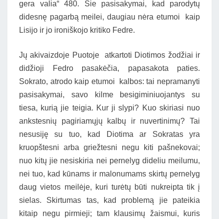
gera valia“ 480. Šie pasisakymai, kad parodytų
didesnę pagarbą meilei, daugiau nėra etumoi kaip
Lisijo ir jo ironiškojo kritiko Fedre.
Jų akivaizdoje Puotoje atkartoti Diotimos žodžiai ir
didžioji Fedro pasakėčia, papasakota paties.
Sokrato, atrodo kaip etumoi kalbos: tai nepramanyti
pasisakymai, savo kilme besigiminiuojantys su
tiesa, kurią jie teigia. Kur ji slypi? Kuo skiriasi nuo
ankstesnių pagiriamųjų kalbų ir nuvertinimų? Tai
nesusiję su tuo, kad Diotima ar Sokratas yra
kruopštesni arba griežtesni negu kiti pašnekovai;
nuo kitų jie nesiskiria nei pernelyg dideliu meilumu,
nei tuo, kad kūnams ir malonumams skirtų pernelyg
daug vietos meilėje, kuri turėtų būti nukreipta tik į
sielas. Skirtumas tas, kad problemą jie pateikia
kitaip negu pirmieji; tam klausimų žaismui, kuris