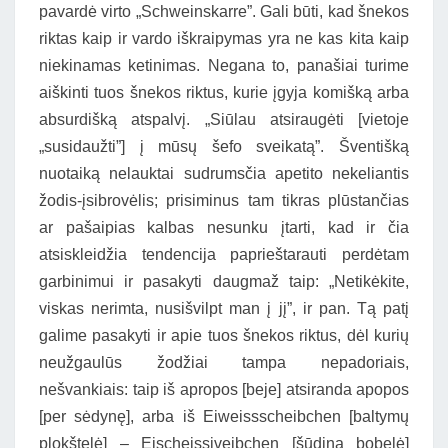
pavardė virto „Schweinskarre”. Gali būti, kad šnekos
riktas kaip ir vardo iškraipymas yra ne kas kita kaip
niekinamas ketinimas. Negana to, panašiai turime
aiškinti tuos šnekos riktus, kurie įgyja komišką arba
absurdišką atspalvį. „Siūlau atsiraugėti [vietoje
„susidaužti”] į mūsų šefo sveikatą”. Šventišką
nuotaiką nelauktai sudrumsčia apetito nekeliantis
žodis-įsibrovėlis; prisiminus tam tikras plūstančias
ar pašaipias kalbas nesunku įtarti, kad ir čia
atsiskleidžia tendencija paprieštarauti perdėtam
garbinimui ir pasakyti daugmaž taip: „Netikėkite,
viskas nerimta, nusišvilpt man į jį”, ir pan. Tą patį
galime pasakyti ir apie tuos šnekos riktus, dėl kurių
neužgaulūs žodžiai tampa nepadoriais,
nešvankiais: taip iš apropos [beje] atsiranda apopos
[per sėdynę], arba iš Eiweissscheibchen [baltymų
plokštelė] – Eischeissiveibchen [šūdina bobelė]