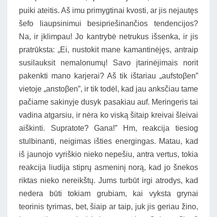
puiki ateitis. Aš imu primygtinai kvosti, ar jis nejautęs
šefo liaupsinimui besipriešinančios tendencijos?
Na, ir įklimpau! Jo kantrybė netrukus išsenka, ir jis
pratrūksta: „Ei, nustokit mane kamantinėjęs, antraip
susilauksit nemalonumų! Savo įtarinėjimais norit
pakenkti mano karjerai? Aš tik ištariau „aufstoβen”
vietoje „anstoβen”, ir tik todėl, kad jau anksčiau tame
pačiame sakinyje dusyk pasakiau auf. Meringeris tai
vadina atgarsiu, ir nėra ko viską šitaip kreivai šleivai
aiškinti. Supratote? Gana!” Hm, reakcija tiesiog
stulbinanti, neigimas išties energingas. Matau, kad
iš jaunojo vyriškio nieko nepešiu, antra vertus, tokia
reakcija liudija stiprų asmeninį norą, kad jo šnekos
riktas nieko nereikštų. Jums turbūt irgi atrodys, kad
nedera būti tokiam grubiam, kai vyksta grynai
teorinis tyrimas, bet, šiaip ar taip, juk jis geriau žino,