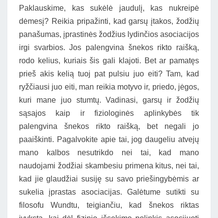
Paklauskime, kas sukėlė jaudulį, kas nukreipė
dėmesį? Reikia pripažinti, kad garsų įtakos, žodžių
panašumas, įprastinės žodžius lydinčios asociacijos
irgi svarbios. Jos palengvina šnekos rikto raišką,
rodo kelius, kuriais šis gali klajoti. Bet ar pamatęs
prieš akis kelią tuoj pat pulsiu juo eiti? Tam, kad
ryžčiausi juo eiti, man reikia motyvo ir, priedo, jėgos,
kuri mane juo stumtų. Vadinasi, garsų ir žodžių
sąsajos kaip ir fiziologinės aplinkybės tik
palengvina šnekos rikto raišką, bet negali jo
paaiškinti. Pagalvokite apie tai, jog daugeliu atvejų
mano kalbos nesutrikdo nei tai, kad mano
naudojami žodžiai skambesiu primena kitus, nei tai,
kad jie glaudžiai susiję su savo priešingybėmis ar
sukelia įprastas asociacijas. Galėtume sutikti su
filosofu Wundtu, teigiančiu, kad šnekos riktas