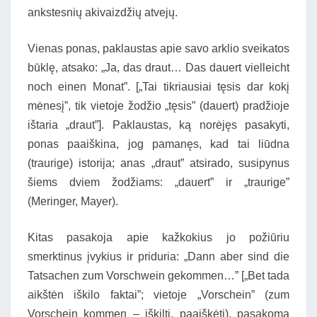
ankstesnių akivaizdžių atvejų.
Vienas ponas, paklaustas apie savo arklio sveikatos
būklę, atsako: „Ja, das draut… Das dauert vielleicht
noch einen Monat”. [„Tai tikriausiai tęsis dar kokį
mėnesį”, tik vietoje žodžio „tęsis” (dauert) pradžioje
ištaria „draut”]. Paklaustas, ką norėjęs pasakyti,
ponas paaiškina, jog pamanęs, kad tai liūdna
(traurige) istorija; anas „draut” atsirado, susipynus
šiems dviem žodžiams: „dauert” ir „traurige”
(Meringer, Mayer).
Kitas pasakoja apie kažkokius jo požiūriu
smerktinus įvykius ir priduria: „Dann aber sind die
Tatsachen zum Vorschwein gekommen…” [„Bet tada
aikštėn iškilo faktai”; vietoje „Vorschein” (zum
Vorschein kommen – iškilti, paaiškėti), pasakoma