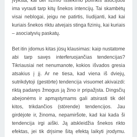
įvyksta, kai dėl fizinio išsekimo polinkis asocijuoti
ima vyrauti tarp kitų šnekos intencijų. Tai skambėtų
visai neblogai, jeigu ne patirtis, liudijanti, kad kai
kuriais šnekos riktu atvejais stinga fizinių, kai kuriais
– asociatyvių paskatų.
Bet itin įdomus kitas jūsų klausimas: kaip nustatome
abi tarp savęs interferuojančias tendencijas?
Tikriausiai net nenumanote, kokios išvados gresia
atsakius į jį. Ar ne tiesa, kad viena iš dviejų,
sutrikdytoji (gestörte) tendencija visuomet akivaizdi:
riktą padaręs žmogus ją žino ir pripažįsta. Dingsčių
abejonėms ir apmąstymams gali atsirasti tik dėl
kitos, trikdančios (störende) tendencijos. Jau
girdėjote ir, žinoma, nepamiršote, kad kai kada ši
tendencija irgi aiški. Ją atskleidžia šnekos rikto
efektas, jei tik drįsime šitą efektą laikyti įrodymu.