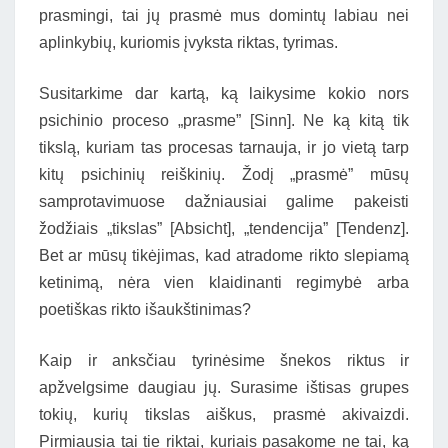
prasmingi, tai jų prasmė mus domintų labiau nei
aplinkybių, kuriomis įvyksta riktas, tyrimas.
Susitarkime dar kartą, ką laikysime kokio nors
psichinio proceso „prasme” [Sinn]. Ne ką kitą tik
tikslą, kuriam tas procesas tarnauja, ir jo vietą tarp
kitų psichinių reiškinių. Žodį „prasmė” mūsų
samprotavimuose dažniausiai galime pakeisti
žodžiais „tikslas” [Absicht], „tendencija” [Tendenz].
Bet ar mūsų tikėjimas, kad atradome rikto slepiamą
ketinimą, nėra vien klaidinanti regimybė arba
poetiškas rikto išaukštinimas?
Kaip ir anksčiau tyrinėsime šnekos riktus ir
apžvelgsime daugiau jų. Surasime ištisas grupes
tokių, kurių tikslas aiškus, prasmė akivaizdi.
Pirmiausia tai tie riktai, kuriais pasakome ne tai, ką