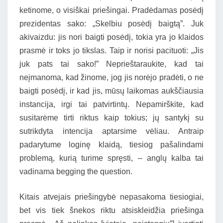
ketinome, o visiškai priešingai. Pradėdamas posėdį
prezidentas sako: „Skelbiu posėdį baigtą”. Juk
akivaizdu: jis nori baigti posėdį, tokia yra jo klaidos
prasmė ir toks jo tikslas. Taip ir norisi pacituoti: „Jis
juk pats tai sako!” Neprieštaraukite, kad tai
neįmanoma, kad žinome, jog jis norėjo pradėti, o ne
baigti posėdį, ir kad jis, mūsų laikomas aukščiausia
instancija, irgi tai patvirtintų. Nepamirškite, kad
susitarėme tirti riktus kaip tokius; jų santykį su
sutrikdyta intencija aptarsime vėliau. Antraip
padarytume loginę klaidą, tiesiog pašalindami
problemą, kurią turime spręsti, – anglų kalba tai
vadinama begging the question.
Kitais atvejais priešingybė nepasakoma tiesiogiai,
bet vis tiek šnekos riktu atsiskleidžia priešinga