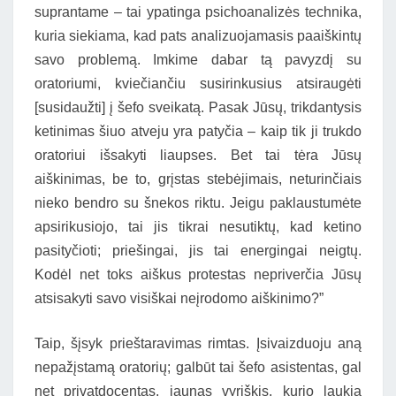
suprantame – tai ypatinga psichoanalizės technika,
kuria siekiama, kad pats analizuojamasis paaiškintų
savo problemą. Imkime dabar tą pavyzdį su
oratoriumi, kviečiančiu susirinkusius atsiraugėti
[susidaužti] į šefo sveikatą. Pasak Jūsų, trikdantysis
ketinimas šiuo atveju yra patyčia – kaip tik ji trukdo
oratoriui išsakyti liaupses. Bet tai tėra Jūsų
aiškinimas, be to, grįstas stebėjimais, neturinčiais
nieko bendro su šnekos riktu. Jeigu paklaustumėte
apsirikusiojo, tai jis tikrai nesutiktų, kad ketino
pasityčioti; priešingai, jis tai energingai neigtų.
Kodėl net toks aiškus protestas nepriverčia Jūsų
atsisakyti savo visiškai neįrodomo aiškinimo?”
Taip, šįsyk prieštaravimas rimtas. Įsivaizduoju aną
nepažįstamą oratorių; galbūt tai šefo asistentas, gal
net privatdocentas, jaunas vyriškis, kurio laukia