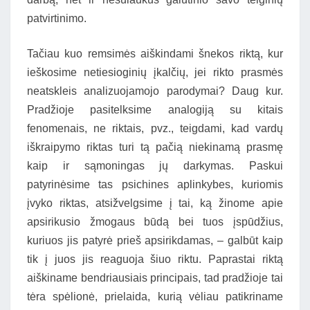
patvirtinimo.
Tačiau kuo remsimės aiškindami šnekos riktą, kur
ieškosime netiesioginių įkalčių, jei rikto prasmės
neatskleis analizuojamojo parodymai? Daug kur.
Pradžioje pasitelksime analogiją su kitais
fenomenais, ne riktais, pvz., teigdami, kad vardų
iškraipymo riktas turi tą pačią niekinamą prasmę
kaip ir sąmoningas jų darkymas. Paskui
patyrinėsime tas psichines aplinkybes, kuriomis
įvyko riktas, atsižvelgsime į tai, ką žinome apie
apsirikusio žmogaus būdą bei tuos įspūdžius,
kuriuos jis patyrė prieš apsirikdamas, – galbūt kaip
tik į juos jis reaguoja šiuo riktu. Paprastai riktą
aiškiname bendriausiais principais, tad pradžioje tai
tėra spėlionė, prielaida, kurią vėliau patikriname