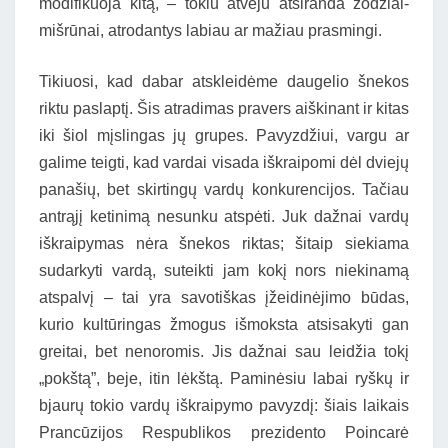
modifikuoja kitą, – tokiu atveju atsiranda žodžiai-
mišrūnai, atrodantys labiau ar mažiau prasmingi.
Tikiuosi, kad dabar atskleidėme daugelio šnekos
riktu paslaptį. Šis atradimas pravers aiškinant ir kitas
iki šiol mįslingas jų grupes. Pavyzdžiui, vargu ar
galime teigti, kad vardai visada iškraipomi dėl dviejų
panašių, bet skirtingų vardų konkurencijos. Tačiau
antrąjį ketinimą nesunku atspėti. Juk dažnai vardų
iškraipymas nėra šnekos riktas; šitaip siekiama
sudarkyti vardą, suteikti jam kokį nors niekinamą
atspalvį – tai yra savotiškas įžeidinėjimo būdas,
kurio kultūringas žmogus išmoksta atsisakyti gan
greitai, bet nenoromis. Jis dažnai sau leidžia tokį
„pokštą”, beje, itin lėkštą. Paminėsiu labai ryškų ir
bjaurų tokio vardų iškraipymo pavyzdį: šiais laikais
Prancūzijos Respublikos prezidento Poincarė