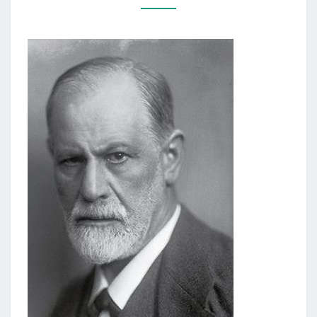
„PSICHOANALIZĖS
ĮVADAS.
PASKAITOS”)