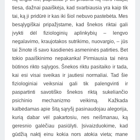
tiesa, dažnai paaiškėja, kad svarbiausia yra kaip tik
tai, ką ji pridūrė ir kas iki šiol nebuvo pastebėta. Mes
besąlygiškai pripažįstame, kad šnekos riktai gali
įvykti dėl fiziologinių aplinkybių – lengvo
negalavimo, kraujotakos sutrikimo, nuovargio, – jūs
tai žinote iš savo kasdienės asmeninės patirties. Bet
tokio paaiškinimo nepakanka! Pirmiausia tai nėra
būtinos rikto sąlygos. Šnekos riktu pasitaiko ir tada,
kai esi visai sveikas ir jautiesi normaliai. Tad šie
fiziologiniai veiksniai gali tik palengvinti ir
paspartinti savotiško šnekos riktą sukeliančio
psichinio mechanizmo veikimą. Kažkada
kalbėdamas apie šitą sąryšį pasinaudojau alegorija,
kurią dabar vėl pakartosiu, nes neišmanau, ką
geresnio galėčiau pasiūlyti. Įsivaizduokime, kad
gūdžią naktį einu kokia nors atokia vieta; mane