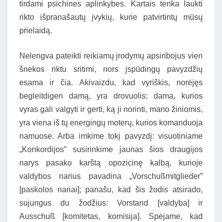
tirdami psichines aplinkybes. Kartais tenka laukti
rikto išpranašautų įvykių, kurie patvirtintų mūsų
prielaidą.
Nelengva pateikti reikiamų įrodymų apsiribojus vien
šnekos riktu sritimi, nors įspūdingų pavyzdžių
esama ir čia. Akivaizdu, kad vyriškis, norėjęs
begleitdigen damą, yra drovuolis; dama, kurios
vyras gali valgyti ir gerti, ką ji norinti, mano žiniomis,
yra viena iš tų energingų moterų, kurios komanduoja
namuose. Arba imkime tokį pavyzdį: visuotiniame
„Konkordijos” susirinkime jaunas šios draugijos
narys pasako karštą opozicinę kalbą, kurioje
valdybos narius pavadina „Vorschußmitglieder”
[paskolos nariai]; panašu, kad šis žodis atsirado,
sujungus du žodžius: Vorstand [valdyba] ir
Ausschuß [komitetas, komisija]. Spėjame, kad