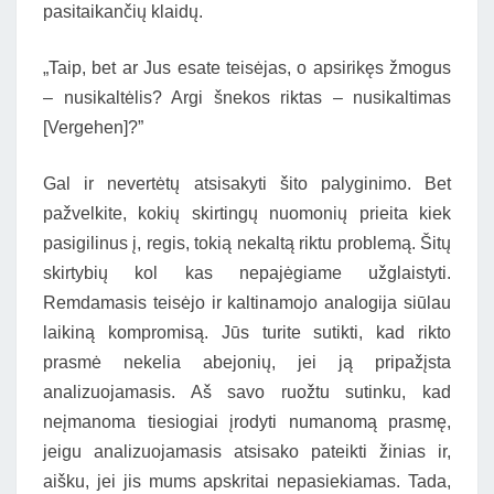
pasitaikančių klaidų.
„Taip, bet ar Jus esate teisėjas, o apsirikęs žmogus
– nusikaltėlis? Argi šnekos riktas – nusikaltimas
[Vergehen]?”
Gal ir nevertėtų atsisakyti šito palyginimo. Bet
pažvelkite, kokių skirtingų nuomonių prieita kiek
pasigilinus į, regis, tokią nekaltą riktu problemą. Šitų
skirtybių kol kas nepajėgiame užglaistyti.
Remdamasis teisėjo ir kaltinamojo analogija siūlau
laikiną kompromisą. Jūs turite sutikti, kad rikto
prasmė nekelia abejonių, jei ją pripažįsta
analizuojamasis. Aš savo ruožtu sutinku, kad
neįmanoma tiesiogiai įrodyti numanomą prasmę,
jeigu analizuojamasis atsisako pateikti žinias ir,
aišku, jei jis mums apskritai nepasiekiamas. Tada,