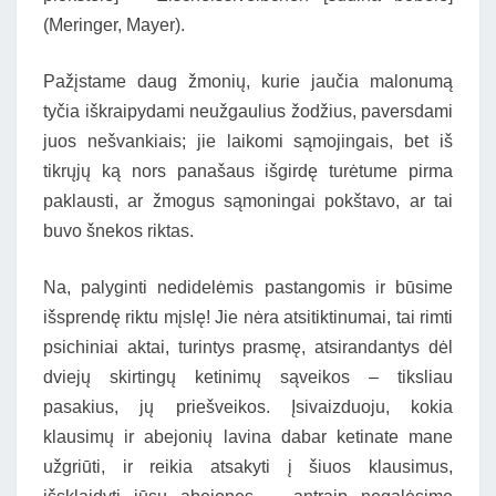
(Meringer, Mayer).
Pažįstame daug žmonių, kurie jaučia malonumą
tyčia iškraipydami neužgaulius žodžius, paversdami
juos nešvankiais; jie laikomi sąmojingais, bet iš
tikrųjų ką nors panašaus išgirdę turėtume pirma
paklausti, ar žmogus sąmoningai pokštavo, ar tai
buvo šnekos riktas.
Na, palyginti nedidelėmis pastangomis ir būsime
išsprendę riktu mįslę! Jie nėra atsitiktinumai, tai rimti
psichiniai aktai, turintys prasmę, atsirandantys dėl
dviejų skirtingų ketinimų sąveikos – tiksliau
pasakius, jų priešveikos. Įsivaizduoju, kokia
klausimų ir abejonių lavina dabar ketinate mane
užgriūti, ir reikia atsakyti į šiuos klausimus,