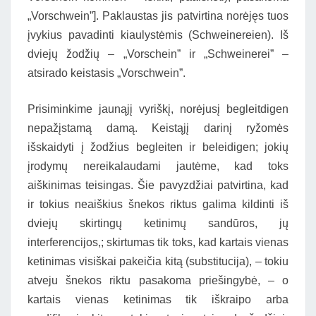
„Vorschwein”]. Paklaustas jis patvirtina norėjęs tuos
įvykius pavadinti kiaulystėmis (Schweinereien). Iš
dviejų žodžių – „Vorschein” ir „Schweinerei” –
atsirado keistasis „Vorschwein”.
Prisiminkime jaunąjį vyriškį, norėjusį begleitdigen
nepažįstamą damą. Keistąjį darinį ryžomės
išskaidyti į žodžius begleiten ir beleidigen; jokių
įrodymų nereikalaudami jautėme, kad toks
aiškinimas teisingas. Šie pavyzdžiai patvirtina, kad
ir tokius neaiškius šnekos riktus galima kildinti iš
dviejų skirtingų ketinimų sandūros, jų
interferencijos,; skirtumas tik toks, kad kartais vienas
ketinimas visiškai pakeičia kitą (substitucija), – tokiu
atveju šnekos riktu pasakoma priešingybė, – o
kartais vienas ketinimas tik iškraipo arba