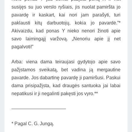
susijęs su juo verslo ryšiais, jis nuolat pamiršta jo
pavardę ir kaskart, kai nori jam parašyti, turi
paklausti kitų darbuotojų, kokia jo pavardė.”*
Akivaizdu, kad ponas Y nieko nenori žinoti apie
savo laimingąjį varžovą. „Nenoriu apie jį net
pagalvoti!”
Arba: viena dama teiraujasi gydytojo apie savo
pažįstamos sveikatą, bet vadina ją mergautine
pavarde. Jos dabartinę pavardę ji pamiršusi. Paskui
dama prisipažįsta, kad draugės santuoka jai labai
nepatikusi ir ji negalinti pakęsti jos vyro.**
———————————–
* Pagal C. G. Jungą.