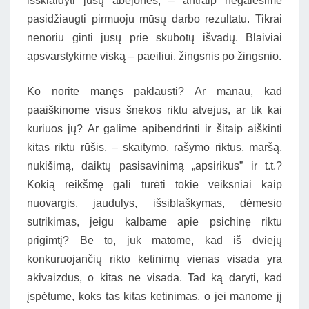
išsklaidyti jūsų abejones, – antraip negalėsime
pasidžiaugti pirmuoju mūsų darbo rezultatu. Tikrai
nenoriu ginti jūsų prie skubotų išvadų. Blaiviai
apsvarstykime viską – paeiliui, žingsnis po žingsnio.
Ko norite manęs paklausti? Ar manau, kad
paaiškinome visus šnekos riktu atvejus, ar tik kai
kuriuos jų? Ar galime apibendrinti ir šitaip aiškinti
kitas riktu rūšis, – skaitymo, rašymo riktus, maršą,
nukišimą, daiktų pasisavinimą „apsirikus” ir t.t.?
Kokią reikšmę gali turėti tokie veiksniai kaip
nuovargis, jaudulys, išsiblaškymas, dėmesio
sutrikimas, jeigu kalbame apie psichinę riktu
prigimtį? Be to, juk matome, kad iš dviejų
konkuruojančių rikto ketinimų vienas visada yra
akivaizdus, o kitas ne visada. Tad ką daryti, kad
įspėtume, koks tas kitas ketinimas, o jei manome jį