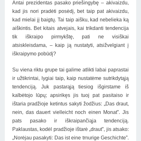
Antai prezidentas pasako priešingybę – akivaizdu,
kad jis nori pradėti posėdį, bet taip pat akivaizdu,
kad mielai jį baigtų. Tai taip aišku, kad nebelieka ką
aiškintis. Bet kitais atvejais, kai trikdanti tendencija
tik iškraipo pirmykštę, pati ne visiškai
atsiskleisdama, – kaip ją nustatyti, atsižvelgiant į
iškraipymo pobūdį?
Su viena riktu grupe tai galime atlikti labai paprastai
ir užtikrintai, lygiai taip, kaip nustatėme sutrikdytąją
tendenciją. Juk pastarąją tiesiog išgirstame iš
kalbėtojo lūpų; apsirikęs jis tuoj pat pasitaiso ir
ištaria pradžioje ketintus sakyti žodžius: „Das draut,
nein, das dauert vielleicht noch einen Monat”. Jis
pats pasako ir iškraipančiąja tendenciją.
Paklaustas, kodėl pradžioje ištarė „draut”, jis atsako:
„Norėjau pasakyti: Das ist eine trnurige Geschichte”.