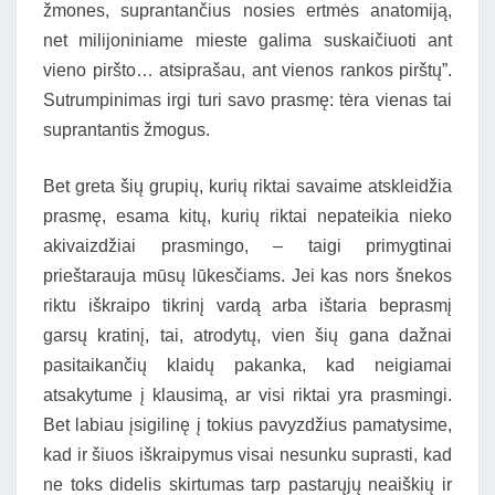
žmones, suprantančius nosies ertmės anatomiją,
net milijoniniame mieste galima suskaičiuoti ant
vieno piršto… atsiprašau, ant vienos rankos pirštų”.
Sutrumpinimas irgi turi savo prasmę: tėra vienas tai
suprantantis žmogus.
Bet greta šių grupių, kurių riktai savaime atskleidžia
prasmę, esama kitų, kurių riktai nepateikia nieko
akivaizdžiai prasmingo, – taigi primygtinai
prieštarauja mūsų lūkesčiams. Jei kas nors šnekos
riktu iškraipo tikrinį vardą arba ištaria beprasmį
garsų kratinį, tai, atrodytų, vien šių gana dažnai
pasitaikančių klaidų pakanka, kad neigiamai
atsakytume į klausimą, ar visi riktai yra prasmingi.
Bet labiau įsigilinę į tokius pavyzdžius pamatysime,
kad ir šiuos iškraipymus visai nesunku suprasti, kad
ne toks didelis skirtumas tarp pastarųjų neaiškių ir