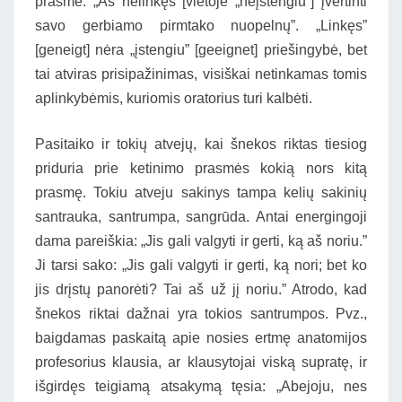
prasmė. „Aš nelinkęs [vietoje „neįstengiu”] įvertinti
savo gerbiamo pirmtako nuopelnų”. „Linkęs”
[geneigt] nėra „įstengiu” [geeignet] priešingybė, bet
tai atviras prisipažinimas, visiškai netinkamas tomis
aplinkybėmis, kuriomis oratorius turi kalbėti.
Pasitaiko ir tokių atvejų, kai šnekos riktas tiesiog
priduria prie ketinimo prasmės kokią nors kitą
prasmę. Tokiu atveju sakinys tampa kelių sakinių
santrauka, santrumpa, sangrūda. Antai energingoji
dama pareiškia: „Jis gali valgyti ir gerti, ką aš noriu.”
Ji tarsi sako: „Jis gali valgyti ir gerti, ką nori; bet ko
jis drįstų panorėti? Tai aš už jį noriu.” Atrodo, kad
šnekos riktai dažnai yra tokios santrumpos. Pvz.,
baigdamas paskaitą apie nosies ertmę anatomijos
profesorius klausia, ar klausytojai viską supratę, ir
išgirdęs teigiamą atsakymą tęsia: „Abejoju, nes