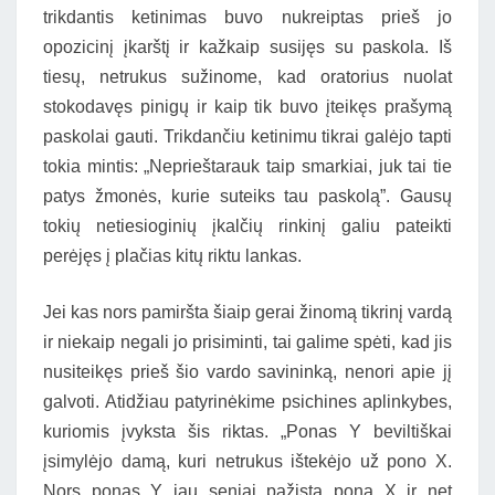
trikdantis ketinimas buvo nukreiptas prieš jo
opozicinį įkarštį ir kažkaip susijęs su paskola. Iš
tiesų, netrukus sužinome, kad oratorius nuolat
stokodavęs pinigų ir kaip tik buvo įteikęs prašymą
paskolai gauti. Trikdančiu ketinimu tikrai galėjo tapti
tokia mintis: „Neprieštarauk taip smarkiai, juk tai tie
patys žmonės, kurie suteiks tau paskolą”. Gausų
tokių netiesioginių įkalčių rinkinį galiu pateikti
perėjęs į plačias kitų riktu lankas.
Jei kas nors pamiršta šiaip gerai žinomą tikrinį vardą
ir niekaip negali jo prisiminti, tai galime spėti, kad jis
nusiteikęs prieš šio vardo savininką, nenori apie jį
galvoti. Atidžiau patyrinėkime psichines aplinkybes,
kuriomis įvyksta šis riktas. „Ponas Y beviltiškai
įsimylėjo damą, kuri netrukus ištekėjo už pono X.
Nors ponas Y jau seniai pažįsta poną X ir net