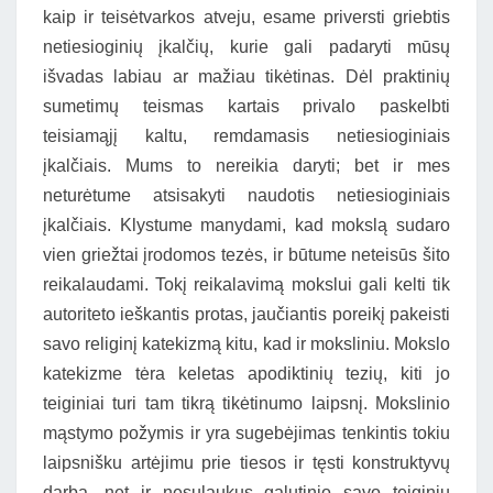
kaip ir teisėtvarkos atveju, esame priversti griebtis
netiesioginių įkalčių, kurie gali padaryti mūsų
išvadas labiau ar mažiau tikėtinas. Dėl praktinių
sumetimų teismas kartais privalo paskelbti
teisiamąjį kaltu, remdamasis netiesioginiais
įkalčiais. Mums to nereikia daryti; bet ir mes
neturėtume atsisakyti naudotis netiesioginiais
įkalčiais. Klystume manydami, kad mokslą sudaro
vien griežtai įrodomos tezės, ir būtume neteisūs šito
reikalaudami. Tokį reikalavimą mokslui gali kelti tik
autoriteto ieškantis protas, jaučiantis poreikį pakeisti
savo religinį katekizmą kitu, kad ir moksliniu. Mokslo
katekizme tėra keletas apodiktinių tezių, kiti jo
teiginiai turi tam tikrą tikėtinumo laipsnį. Mokslinio
mąstymo požymis ir yra sugebėjimas tenkintis tokiu
laipsnišku artėjimu prie tiesos ir tęsti konstruktyvų
darbą, net ir nesulaukus galutinio savo teiginių