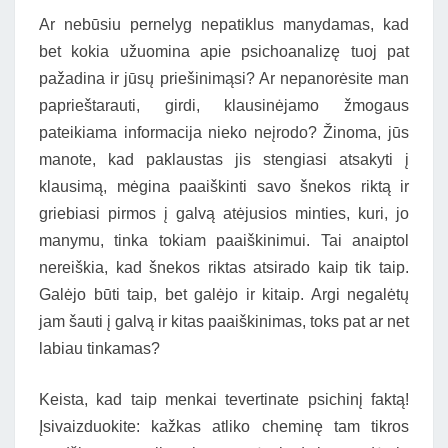
Ar nebūsiu pernelyg nepatiklus manydamas, kad
bet kokia užuomina apie psichoanalizę tuoj pat
pažadina ir jūsų priešinimąsi? Ar nepanorėsite man
paprieštarauti, girdi, klausinėjamo žmogaus
pateikiama informacija nieko neįrodo? Žinoma, jūs
manote, kad paklaustas jis stengiasi atsakyti į
klausimą, mėgina paaiškinti savo šnekos riktą ir
griebiasi pirmos į galvą atėjusios minties, kuri, jo
manymu, tinka tokiam paaiškinimui. Tai anaiptol
nereiškia, kad šnekos riktas atsirado kaip tik taip.
Galėjo būti taip, bet galėjo ir kitaip. Argi negalėtų
jam šauti į galvą ir kitas paaiškinimas, toks pat ar net
labiau tinkamas?
Keista, kad taip menkai tevertinate psichinį faktą!
Įsivaizduokite: kažkas atliko cheminę tam tikros