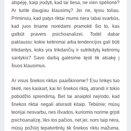
atspėję, kaip įrodyti, kad tai tiesa, ne vien spėlionė?
Ar turite daugiau klausimų? Jei ne, tęsiu toliau.
Priminsiu, kad patys riktai mums nėra labai svarbūs,
kad juos tiriame norėdami pramokti šio to, kas
galbūt pravers psichoanalizei. Todėl dabar
paklausiu: kokie ketinimai arba tendencijos gali būti
trikdantys, koks yra trikdančių ir sutrikdytų ketinimų
santykis? Savo darbą galėsime tęsti tik atsakę į
šiuos klausimus.
Ar visus šnekos riktus paaiškinome? Esu linkęs tuo
tikėti, nes kaskart, kai tiri šnekos riktą, atrandi ir tokio
pobūdžio sprendimą. Bet tai anaiptol neįrodo, kad
šnekos riktai negali atsirasti kitaip. Tebūnie; mūsų
teorijai nesvarbu, nes išvados, kuriomis norime grįsti
psichoanalizę, liks tos pačios, net jei, nors taip nėra,
mūsų požiūrį tepatvirtintų tik šnekos riktu mažuma.