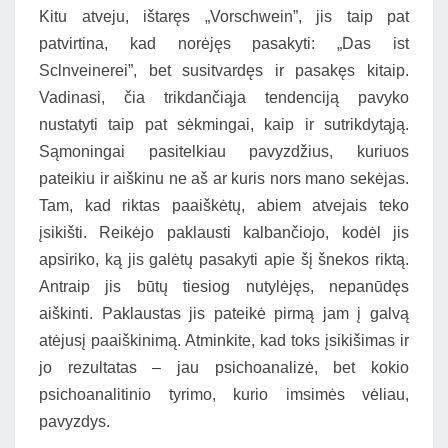
Kitu atveju, ištaręs „Vorschwein”, jis taip pat
patvirtina, kad norėjęs pasakyti: „Das ist
Sclnveinerei”, bet susitvardęs ir pasakęs kitaip.
Vadinasi, čia trikdančiąja tendenciją pavyko
nustatyti taip pat sėkmingai, kaip ir sutrikdytąją.
Sąmoningai pasitelkiau pavyzdžius, kuriuos
pateikiu ir aiškinu ne aš ar kuris nors mano sekėjas.
Tam, kad riktas paaiškėtų, abiem atvejais teko
įsikišti. Reikėjo paklausti kalbančiojo, kodėl jis
apsiriko, ką jis galėtų pasakyti apie šį šnekos riktą.
Antraip jis būtų tiesiog nutylėjęs, nepanūdęs
aiškinti. Paklaustas jis pateikė pirmą jam į galvą
atėjusį paaiškinimą. Atminkite, kad toks įsikišimas ir
jo rezultatas – jau psichoanalizė, bet kokio
psichoanalitinio tyrimo, kurio imsimės vėliau,
pavyzdys.