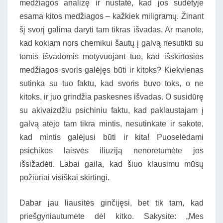
medžiagos analizę ir nustatė, kad jos sudėtyje
esama kitos medžiagos – kažkiek miligramų. Žinant
šį svorį galima daryti tam tikras išvadas. Ar manote,
kad kokiam nors chemikui šautų į galvą nesutikti su
tomis išvadomis motyvuojant tuo, kad išskirtosios
medžiagos svoris galėjęs būti ir kitoks? Kiekvienas
sutinka su tuo faktu, kad svoris buvo toks, o ne
kitoks, ir juo grindžia paskesnes išvadas. O susidūrę
su akivaizdžiu psichiniu faktu, kad paklaustajam į
galvą atėjo tam tikra mintis, nesutinkate ir sakote,
kad mintis galėjusi būti ir kita! Puoselėdami
psichikos laisvės iliuziją nenorėtumėte jos
išsižadėti. Labai gaila, kad šiuo klausimu mūsų
požiūriai visiškai skirtingi.
Dabar jau liausitės ginčijęsi, bet tik tam, kad
priešgyniautumėte dėl kitko. Sakysite: „Mes