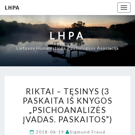
LHPA
Togg
navig
LHPA
Lietuvos Humanistinės Psichologijos Asociacija
RIKTAI
RIKTAI – TĘSINYS (3
–
PASKAITA IŠ KNYGOS
TĘSINYS
„PSICHOANALIZĖS
(3
PASKAITA
ĮVADAS. PASKAITOS”)
IŠ
2018-06-19
Sigmund Freud
KNYGOS