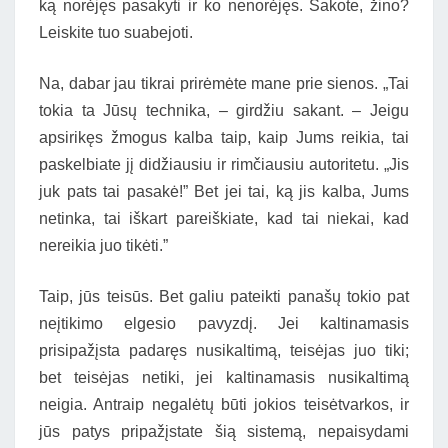
ką norėjęs pasakyti ir ko nenorėjęs. Sakote, žino?
Leiskite tuo suabejoti.
Na, dabar jau tikrai prirėmėte mane prie sienos. „Tai
tokia ta Jūsų technika, – girdžiu sakant. – Jeigu
apsirikęs žmogus kalba taip, kaip Jums reikia, tai
paskelbiate jį didžiausiu ir rimčiausiu autoritetu. „Jis
juk pats tai pasakė!” Bet jei tai, ką jis kalba, Jums
netinka, tai iškart pareiškiate, kad tai niekai, kad
nereikia juo tikėti.”
Taip, jūs teisūs. Bet galiu pateikti panašų tokio pat
neįtikimo elgesio pavyzdį. Jei kaltinamasis
prisipažįsta padaręs nusikaltimą, teisėjas juo tiki;
bet teisėjas netiki, jei kaltinamasis nusikaltimą
neigia. Antraip negalėtų būti jokios teisėtvarkos, ir
jūs patys pripažįstate šią sistemą, nepaisydami