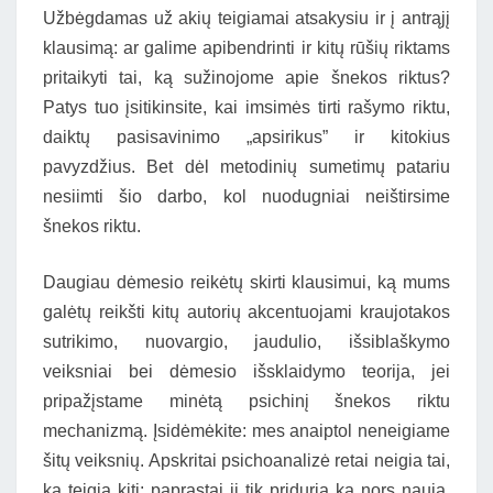
Užbėgdamas už akių teigiamai atsakysiu ir į antrąjį
klausimą: ar galime apibendrinti ir kitų rūšių riktams
pritaikyti tai, ką sužinojome apie šnekos riktus?
Patys tuo įsitikinsite, kai imsimės tirti rašymo riktu,
daiktų pasisavinimo „apsirikus” ir kitokius
pavyzdžius. Bet dėl metodinių sumetimų patariu
nesiimti šio darbo, kol nuodugniai neištirsime
šnekos riktu.
Daugiau dėmesio reikėtų skirti klausimui, ką mums
galėtų reikšti kitų autorių akcentuojami kraujotakos
sutrikimo, nuovargio, jaudulio, išsiblaškymo
veiksniai bei dėmesio išsklaidymo teorija, jei
pripažįstame minėtą psichinį šnekos riktu
mechanizmą. Įsidėmėkite: mes anaiptol neneigiame
šitų veiksnių. Apskritai psichoanalizė retai neigia tai,
ką teigia kiti; paprastai ji tik priduria ką nors nauja,