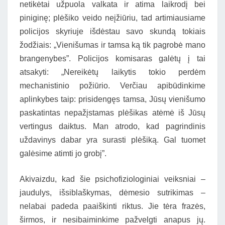
netikėtai užpuola valkata ir atima laikrodį bei
piniginę; plėšiko veido neįžiūriu, tad artimiausiame
policijos skyriuje išdėstau savo skundą tokiais
žodžiais: „Vienišumas ir tamsa ką tik pagrobė mano
brangenybes”. Policijos komisaras galėtų į tai
atsakyti: „Nereikėtų laikytis tokio perdėm
mechanistinio požiūrio. Verčiau apibūdinkime
aplinkybes taip: prisidengęs tamsa, Jūsų vienišumo
paskatintas nepažįstamas plėšikas atėmė iš Jūsų
vertingus daiktus. Man atrodo, kad pagrindinis
uždavinys dabar yra surasti plėšiką. Gal tuomet
galėsime atimti jo grobį”.
Akivaizdu, kad šie psichofiziologiniai veiksniai –
jaudulys, išsiblaškymas, dėmesio sutrikimas –
nelabai padeda paaiškinti riktus. Jie tėra frazės,
širmos, ir nesibaiminkime pažvelgti anapus jų.