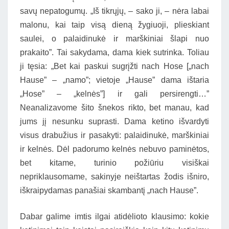
savų nepatogumų. „Iš tikrųjų, – sako ji, – nėra labai
malonu, kai taip visą dieną žygiuoji, plieskiant
saulei, o palaidinukė ir marškiniai šlapi nuo
prakaito”. Tai sakydama, dama kiek sutrinka. Toliau
ji tęsia: „Bet kai paskui sugrįžti nach Hose [„nach
Hause” – „namo”; vietoje „Hause” dama ištaria
„Hose” – „kelnės”] ir gali persirengti…”
Neanalizavome šito šnekos rikto, bet manau, kad
jums jį nesunku suprasti. Dama ketino išvardyti
visus drabužius ir pasakyti: palaidinukė, marškiniai
ir kelnės. Dėl padorumo kelnės nebuvo paminėtos,
bet kitame, turinio požiūriu visiškai
nepriklausomame, sakinyje neištartas žodis išniro,
iškraipydamas panašiai skambantį „nach Hause”.
Dabar galime imtis ilgai atidėlioto klausimo: kokie