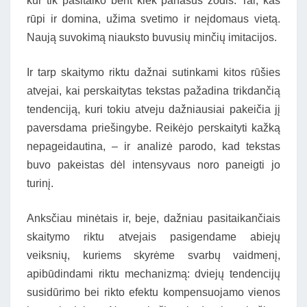
kur tik pasitaiko bent kiek panašus žodis. Tai, kas
rūpi ir domina, užima svetimo ir neįdomaus vietą.
Naują suvokimą niauksto buvusių minčių imitacijos.
Ir tarp skaitymo riktu dažnai sutinkami kitos rūšies
atvejai, kai perskaitytas tekstas pažadina trikdančią
tendenciją, kuri tokiu atveju dažniausiai pakeičia jį
paversdama priešingybe. Reikėjo perskaityti kažką
nepageidautina, – ir analizė parodo, kad tekstas
buvo pakeistas dėl intensyvaus noro paneigti jo
turinį.
Anksčiau minėtais ir, beje, dažniau pasitaikančiais
skaitymo riktu atvejais pasigendame abiejų
veiksnių, kuriems skyrėme svarbų vaidmenį,
apibūdindami riktu mechanizmą: dviejų tendencijų
susidūrimo bei rikto efektu kompensuojamo vienos