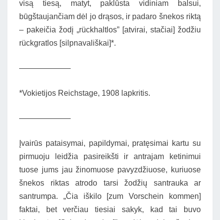
visą tiesą, matyt, paklūsta vidiniam balsui,
būgštaujančiam dėl jo drąsos, ir padaro šnekos riktą
– pakeičia žodį „rückhaltlos” [atvirai, stačiai] žodžiu
rückgratlos [silpnavališkai]*.
——————–
*Vokietijos Reichstage, 1908 lapkritis.
——————–
Įvairūs pataisymai, papildymai, pratęsimai kartu su
pirmuoju leidžia pasireikšti ir antrajam ketinimui
tuose jums jau žinomuose pavyzdžiuose, kuriuose
šnekos riktas atrodo tarsi žodžių santrauka ar
santrumpa. „Čia iškilo [zum Vorschein kommen]
faktai, bet verčiau tiesiai sakyk, kad tai buvo