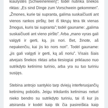
kiaulystės [Schweinereien]”; todėl nutinka šnekos
riktas: „Es sind Dinge zum Vorschwein gekommen”.
„Žmones, kurie tai supranta, galima suskaičiuoti ant
vienos rankos pirštų; bet iš tikrųjų tėra tik vienas
žmogus, kuris tai supranta”; todėl gauname: „galima
suskaičiuoti ant vieno piršto”. Arba „mano vyras gali
valgyti ir gerti, ką. jis nori. Bet, žinote, aš
nepakenčiu, kai jis ko nors nori”. Todėl gauname:
„jis gali valgyti ir gerti, ką aš noriu”. Visais šiais
atvejais šnekos riktas arba tiesiogiai priklauso nuo
sutrikdyto ketinimo turinio, arba yra su tuo turiniu
susijęs.
Stebina antrojo santykio tarp dviejų interferuojančių
ketinimų pobūdis. Jeigu trikdantis ketinimas neturi
nieko bendro su sutrikdyto turiniu, tai iš kur jis
atsiranda ir kodėl kaip tik čia pasireiškia kaip