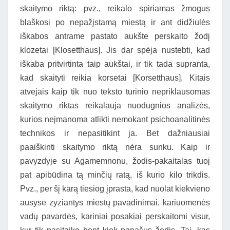
skaitymo riktą: pvz., reikalo spiriamas žmogus
blaškosi po nepažįstamą miestą ir ant didžiulės
iškabos antrame pastato aukšte perskaito žodį
klozetai [Klosetthaus]. Jis dar spėja nustebti, kad
iškaba pritvirtinta taip aukštai, ir tik tada supranta,
kad skaityti reikia korsetai [Korsetthaus]. Kitais
atvejais kaip tik nuo teksto turinio nepriklausomas
skaitymo riktas reikalauja nuodugnios analizės,
kurios neįmanoma atlikti nemokant psichoanalitinės
technikos ir nepasitikint ja. Bet dažniausiai
paaiškinti skaitymo riktą nėra sunku. Kaip ir
pavyzdyje su Agamemnonu, žodis-pakaitalas tuoj
pat apibūdina tą minčių ratą, iš kurio kilo trikdis.
Pvz., per šį karą tiesiog įprasta, kad nuolat kiekvieno
ausyse zyziantys miestų pavadinimai, kariuomenės
vadų pavardės, kariniai posakiai perskaitomi visur,