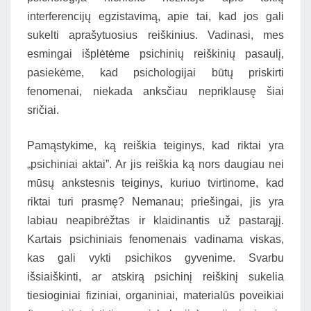
interferencijų egzistavimą, apie tai, kad jos gali
sukelti aprašytuosius reiškinius. Vadinasi, mes
esmingai išplėtėme psichinių reiškinių pasaulį,
pasiekėme, kad psichologijai būtų priskirti
fenomenai, niekada anksčiau nepriklausę šiai
sričiai.
Pamąstykime, ką reiškia teiginys, kad riktai yra
„psichiniai aktai”. Ar jis reiškia ką nors daugiau nei
mūsų ankstesnis teiginys, kuriuo tvirtinome, kad
riktai turi prasmę? Nemanau; priešingai, jis yra
labiau neapibrėžtas ir klaidinantis už pastarąjį.
Kartais psichiniais fenomenais vadinama viskas,
kas gali vykti psichikos gyvenime. Svarbu
išsiaiškinti, ar atskirą psichinį reiškinį sukelia
tiesioginiai fiziniai, organiniai, materialūs poveikiai