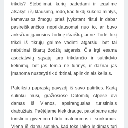
trikdis? Stebėjimai, kurių padedami ir tegalime
atsakyti į šį klausimą, rodo, kad trikdį sukelia mintys,
kamavusios žmogų prieš įvykstant riktui ir dabar
pasireiškiančios nepriklausomai nuo to, ar buvo
anksčiau įgavusios žodinę išraišką, ar ne. Todėl tokį
trikdį iš tikrųjų galime vadinti atgarsiu, bet tai
nebūtinai ištartų žodžių atgarsis. Čia irgi esama
asociatyvių sąsajų tarp trikdančio ir sutrikdyto
ketinimų, bet jas lemia ne turinys, ir dažnai jas
įmanoma nustatyti tik dirbtinai, aplinkiniais keliais.
Pateiksiu paprastą pavyzdį iš savo patirties. Kartą
sutinku mūsų gražiosiose Dolomitų Alpėse dvi
damas iš Vienos, apsirengusias turistiniais
drabužiais. Paėjėjame kiek drauge, pakalbame apie
turistinio gyvenimo būdo malonumus ir sunkumus.
Viena iš damų sutinka, kad toks laiko leidimas turi