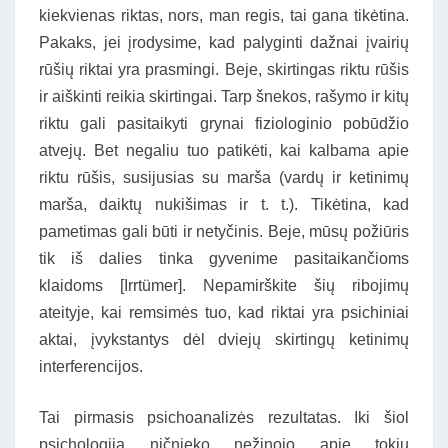
kiekvienas riktas, nors, man regis, tai gana tikėtina.
Pakaks, jei įrodysime, kad palyginti dažnai įvairių
rūšių riktai yra prasmingi. Beje, skirtingas riktu rūšis
ir aiškinti reikia skirtingai. Tarp šnekos, rašymo ir kitų
riktu gali pasitaikyti grynai fiziologinio pobūdžio
atvejų. Bet negaliu tuo patikėti, kai kalbama apie
riktu rūšis, susijusias su marša (vardų ir ketinimų
marša, daiktų nukišimas ir t. t.). Tikėtina, kad
pametimas gali būti ir netyčinis. Beje, mūsų požiūris
tik iš dalies tinka gyvenime pasitaikančioms
klaidoms [Irrtümer]. Nepamirškite šių ribojimų
ateityje, kai remsimės tuo, kad riktai yra psichiniai
aktai, įvykstantys dėl dviejų skirtingų ketinimų
interferencijos.
Tai pirmasis psichoanalizės rezultatas. Iki šiol
psichologija ničnieko nežinojo apie tokių