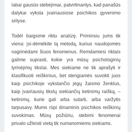
labai gausūs stebėjimai, patvirtinantys, kad panašūs
dalykai vyksta įvairiausiose psichikos gyvenimo
srityse.
Todėl baigsime riktu analizę. Priminsiu jums tik
viena: įsi-dėmėkite tą metodą, kuriuo naudojomės
nagrinėdami šiuos fenomenus. Remdamiesi riktais
galime suprasti, kokie yra mūsų psichologinių
tyrinėjimų tikslai. Mes siekiame ne tik aprašyti ir
klasifikuoti reiškinius, bet stengiamės suvokti juos
kaip psichikoje vykstančio jėgų žaismo ženklus,
kaip įvairiausių tikslų siekiančių ketinimų raišką, –
ketinimų, kurie gali arba sutarti, arba varžytis
tarpusavy. Mums rūpi dinaminis psichikos reiškinių
suvokimas. Mūsų požiūriu, stebimi fenomenai
privalo užleisti vietą tik numanomiems siekiams.