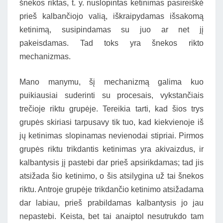
šnekos riktas, t. y. nuslopintas ketinimas pasireiškė
prieš kalbančiojo valią, iškraipydamas išsakomą
ketinimą, susipindamas su juo ar net jį
pakeisdamas. Tad toks yra šnekos rikto
mechanizmas.
Mano manymu, šį mechanizmą galima kuo
puikiausiai suderinti su procesais, vykstančiais
trečioje riktu grupėje. Tereikia tarti, kad šios trys
grupės skiriasi tarpusavy tik tuo, kad kiekvienoje iš
jų ketinimas slopinamas nevienodai stipriai. Pirmos
grupės riktu trikdantis ketinimas yra akivaizdus, ir
kalbantysis jį pastebi dar prieš apsirikdamas; tad jis
atsižada šio ketinimo, o šis atsilygina už tai šnekos
riktu. Antroje grupėje trikdančio ketinimo atsižadama
dar labiau, prieš prabildamas kalbantysis jo jau
nepastebi. Keista, bet tai anaiptol nesutrukdo tam