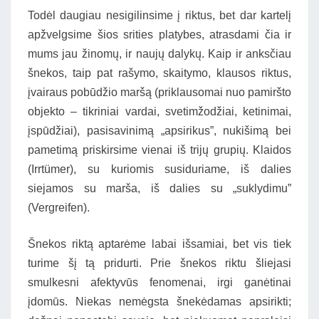
Todėl daugiau nesigilinsime į riktus, bet dar kartelį
apžvelgsime šios srities platybes, atrasdami čia ir
mums jau žinomų, ir naujų dalykų. Kaip ir anksčiau
šnekos, taip pat rašymo, skaitymo, klausos riktus,
įvairaus pobūdžio maršą (priklausomai nuo pamiršto
objekto – tikriniai vardai, svetimžodžiai, ketinimai,
įspūdžiai), pasisavinimą „apsirikus”, nukišimą bei
pametimą priskirsime vienai iš trijų grupių. Klaidos
(Irrtümer), su kuriomis susiduriame, iš dalies
siejamos su marša, iš dalies su „suklydimu”
(Vergreifen).
Šnekos riktą aptarėme labai išsamiai, bet vis tiek
turime šį tą pridurti. Prie šnekos riktu šliejasi
smulkesni afektyvūs fenomenai, irgi ganėtinai
įdomūs. Niekas nemėgsta šnekėdamas apsirikti;