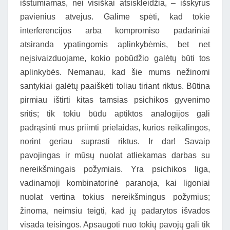
išstumiamas, nei visiškai atsiskleidžia, – išskyrus
pavienius atvejus. Galime spėti, kad tokie
interferencijos arba kompromiso padariniai
atsiranda ypatingomis aplinkybėmis, bet net
neįsivaizduojame, kokio pobūdžio galėtų būti tos
aplinkybės. Nemanau, kad šie mums nežinomi
santykiai galėtų paaiškėti toliau tiriant riktus. Būtina
pirmiau ištirti kitas tamsias psichikos gyvenimo
sritis; tik tokiu būdu aptiktos analogijos gali
padrąsinti mus priimti prielaidas, kurios reikalingos,
norint geriau suprasti riktus. Ir dar! Savaip
pavojingas ir mūsų nuolat atliekamas darbas su
nereikšmingais požymiais. Yra psichikos liga,
vadinamoji kombinatorinė paranoja, kai ligoniai
nuolat vertina tokius nereikšmingus požymius;
žinoma, neimsiu teigti, kad jų padarytos išvados
visada teisingos. Apsaugoti nuo tokių pavojų gali tik