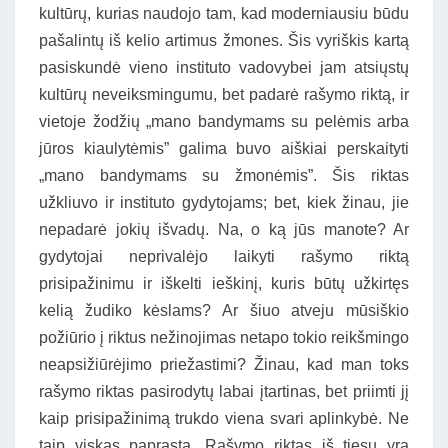
kultūrų, kurias naudojo tam, kad moderniausiu būdu
pašalintų iš kelio artimus žmones. Šis vyriškis kartą
pasiskundė vieno instituto vadovybei jam atsiųstų
kultūrų neveiksmingumu, bet padarė rašymo riktą, ir
vietoje žodžių „mano bandymams su pelėmis arba
jūros kiaulytėmis” galima buvo aiškiai perskaityti
„mano bandymams su žmonėmis”. Šis riktas
užkliuvo ir instituto gydytojams; bet, kiek žinau, jie
nepadarė jokių išvadų. Na, o ką jūs manote? Ar
gydytojai neprivalėjo laikyti rašymo riktą
prisipažinimu ir iškelti ieškinį, kuris būtų užkirtęs
kelią žudiko kėslams? Ar šiuo atveju mūsiškio
požiūrio į riktus nežinojimas netapo tokio reikšmingo
neapsižiūrėjimo priežastimi? Žinau, kad man toks
rašymo riktas pasirodytų labai įtartinas, bet priimti jį
kaip prisipažinimą trukdo viena svari aplinkybė. Ne
taip viskas paprasta. Rašymo riktas iš tiesų yra