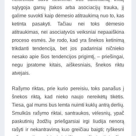
sąlygoja garsų įtakos arba asociacijų trauka, jį
galime suvokti kaip dėmesio atitraukimą nuo to, kas
ketinta pasakyti. Tačiau nei toks dėmesio
atitraukimas, nei asociatyvūs veiksniai nepaaiškina
proceso esmės. Jie rodo, kad yra šnekos ketinimą
trikdanti tendencija, bet jos padariniai ničnieko
nesako apie šios tendencijos prigimtį, – priešingai,
negu įpratome kitais, aiškesniais, šnekos riktu
atvejais.
Rašymo riktas, prie kurio pereisiu, toks panašus į
šnekos riktą, kad nieko naujo nereikėtų tikėtis.
Tiesa, gal mums bus lemta nuimti kuklų antrą derlių.
Smulkūs rašymo riktai, santraukos, vėlesnių, ypač
paskutinių žodžių priešgarsiai irgi liudija nenorą
rašyti ir nekantravimą kuo greičiau baigti; ryškesni