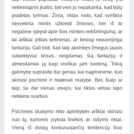
netiesioginis įkaltis, bet vien jo nepakanka, kad būtų
pradėtas tyrimas. Žinia, riktas rodo, kad vyriškiui
nesvetima mintis užkrėsti žmones, bet iš to
negalime spręsti apie šios minties reikšmingumą: ar
tai aiškiai piktas ketinimas, ar tiesiog nepavojinga
fantazija. Gali būti, kad taip apsirikęs žmogus jausis
subjektyviai teisus, neigdamas šią fantaziją ir
atmesdamas ją kaip visiškai jam svetimą. Tokią
galimybę suprasite dar geriau, kai nagrinėsime, kuo
skiriasi psichinė ir materiali realybė. Bet, šiaip ar
taip, tai dar vienas atvejis, kai riktas vėliau tapo
netikėtai svarbus.
Psichinės skaitymo rikto aplinkybės aiškiai skiriasi
nuo tų, kuriomis įvyksta šnekos ar rašymo riktai.
Vieną iš dviejų konkuruojančių tendencijų šiuo