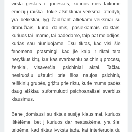
virsta gestais ir judesiais, kuriuos mes laikome
emocijų raiška. Tokie atsitiktiniai veiksmai atrodytų
yra betiksliai, lyg žaidžiant atliekami veiksmai su
drabužiais, kūno dalimis, pasiekiamais daiktais,
kuriuos tai imame, tai padedame, taip pat melodijos,
kurias sau niūniuojame. Esu tikras, kad visi šie
fenomenai prasmingi, kad jie kaip ir riktai tėra
neryškūs kitų, kur kas svarbesnių psichinių procesų
ženklai, visaverčiai psichiniai aktai. Tačiau
nesiruošiu užtrukti prie šios naujos psichinių
reiškinių grupės, grįžtu prie riktu, kurie mums padės
daug aiškiau suformuluoti psichoanalizei svarbius
klausimus.
Bene įdomiausi su riktais susiję klausimai, kuriuos
iškėlėme, bet į kuriuos dar neatsakėme, yra šie:
teigėme, kad riktas įvyksta tada, kai interferuoja du