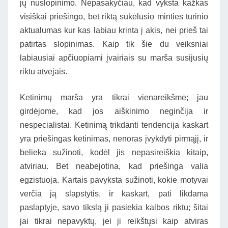
jų nuslopinimo. Nepasakyčiau, kad vyksta kažkas
visiškai priešingo, bet riktą sukėlusio minties turinio
aktualumas kur kas labiau krinta į akis, nei prieš tai
patirtas slopinimas. Kaip tik šie du veiksniai
labiausiai apčiuopiami įvairiais su marša susijusių
riktu atvejais.
Ketinimų marša yra tikrai vienareikšmė; jau
girdėjome, kad jos aiškinimo neginčija ir
nespecialistai. Ketinimą trikdanti tendencija kaskart
yra priešingas ketinimas, nenoras įvykdyti pirmąjį, ir
belieka sužinoti, kodėl jis nepasireiškia kitaip,
atviriau. Bet neabejotina, kad priešinga valia
egzistuoja. Kartais pavyksta sužinoti, kokie motyvai
verčia ją slapstytis, ir kaskart, pati likdama
paslaptyje, savo tikslą ji pasiekia kalbos riktu; šitai
jai tikrai nepavyktų, jei ji reikštųsi kaip atviras