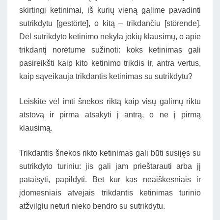
skirtingi ketinimai, iš kurių vieną galime pavadinti
sutrikdytu [gestörte], o kitą – trikdančiu [störende].
Dėl sutrikdyto ketinimo nekyla jokių klausimų, o apie
trikdantį norėtume sužinoti: koks ketinimas gali
pasireikšti kaip kito ketinimo trikdis ir, antra vertus,
kaip sąveikauja trikdantis ketinimas su sutrikdytu?
Leiskite vėl imti šnekos riktą kaip visų galimų riktu
atstovą ir pirma atsakyti į antrą, o ne į pirmą
klausimą.
Trikdantis šnekos rikto ketinimas gali būti susijęs su
sutrikdyto turiniu: jis gali jam prieštarauti arba jį
pataisyti, papildyti. Bet kur kas neaiškesniais ir
įdomesniais atvejais trikdantis ketinimas turinio
atžvilgiu neturi nieko bendro su sutrikdytu.