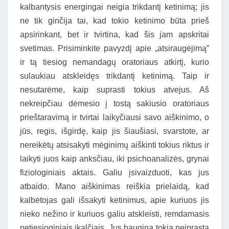
kalbantysis energingai neigia trikdantį ketinimą; jis
ne tik ginčija tai, kad tokio ketinimo būta prieš
apsirinkant, bet ir tvirtina, kad šis jam apskritai
svetimas. Prisiminkite pavyzdį apie „atsiraugėjimą”
ir tą tiesiog nemandagų oratoriaus atkirtį, kurio
sulaukiau atskleidęs trikdantį ketinimą. Taip ir
nesutarėme, kaip suprasti tokius atvejus. Aš
nekreipčiau dėmesio į tostą sakiusio oratoriaus
prieštaravimą ir tvirtai laikyčiausi savo aiškinimo, o
jūs, regis, išgirdę, kaip jis šiaušiasi, svarstote, ar
nereikėtų atsisakyti mėginimų aiškinti tokius riktus ir
laikyti juos kaip anksčiau, iki psichoanalizės, grynai
fiziologiniais aktais. Galiu įsivaizduoti, kas jus
atbaido. Mano aiškinimas reiškia prielaidą, kad
kalbėtojas gali išsakyti ketinimus, apie kuriuos jis
nieko nežino ir kuriuos galiu atskleisti, remdamasis
netiesioginiais įkalčiais. Jus baugina tokia neįprasta