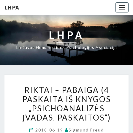
LHPA
Togg
navig
LHPA
Lietuvos Humanistinės Psichologijos Asociacija
RIKTAI
RIKTAI – PABAIGA (4
–
PASKAITA IŠ KNYGOS
PABAIGA
„PSICHOANALIZĖS
(4
PASKAITA
ĮVADAS. PASKAITOS”)
IŠ
2018-06-19
Sigmund Freud
KNYGOS