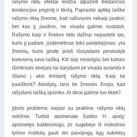
rašymo riktu efektai leidžia atpažinti trikdančios
tendencijos prigimtį ir tikslą. Paprastai aptikę laiške
rašymo riktą žinome, kad rašiusysis nekaip jautėsi;
bet kas jį jaudino, ne visada galime nustatyti.
Rašymo kaip ir šnekos rikto dažnai nepastebi tas,
kuris jį padarė, įsidėmėtinas toks pastebėjimas: yra
žmonių, kurie įpratę prieš išsiųsdami perskaityti
kiekvieną savo laišką. Kiti taip nesielgia; bet kartais
išimtiniais atvejais tai darydami jie visada suranda ir
ištaiso į akis krintantį rašymo riktą. Kaip tai
paaiškinti? Atrodytų, tarsi tie žmonės žinojo, kad
rašydami laišką apsiriko. Ar tikrai galime tuo tikėti?
Įdomi problema siejasi su praktine rašymo riktų
reikšme. Turbūt atsimenate žudiko H. atvejį:
apsimetęs bakteriologu, jis sugebėjo iš mokslinio
tyrimo institutų gauti itin pavojingų ligų sukėlėjų