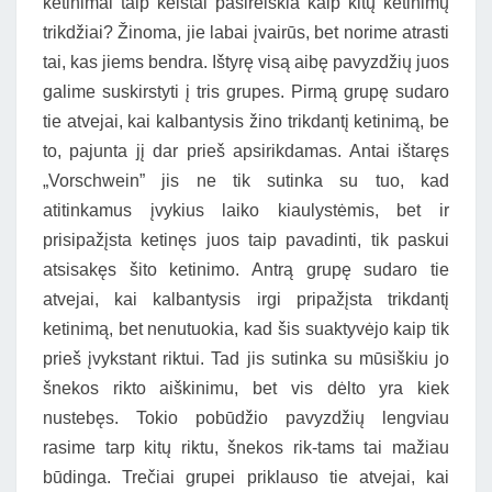
ketinimai taip keistai pasireiškia kaip kitų ketinimų
trikdžiai? Žinoma, jie labai įvairūs, bet norime atrasti
tai, kas jiems bendra. Ištyrę visą aibę pavyzdžių juos
galime suskirstyti į tris grupes. Pirmą grupę sudaro
tie atvejai, kai kalbantysis žino trikdantį ketinimą, be
to, pajunta jį dar prieš apsirikdamas. Antai ištaręs
„Vorschwein” jis ne tik sutinka su tuo, kad
atitinkamus įvykius laiko kiaulystėmis, bet ir
prisipažįsta ketinęs juos taip pavadinti, tik paskui
atsisakęs šito ketinimo. Antrą grupę sudaro tie
atvejai, kai kalbantysis irgi pripažįsta trikdantį
ketinimą, bet nenutuokia, kad šis suaktyvėjo kaip tik
prieš įvykstant riktui. Tad jis sutinka su mūsiškiu jo
šnekos rikto aiškinimu, bet vis dėlto yra kiek
nustebęs. Tokio pobūdžio pavyzdžių lengviau
rasime tarp kitų riktu, šnekos rik-tams tai mažiau
būdinga. Trečiai grupei priklauso tie atvejai, kai