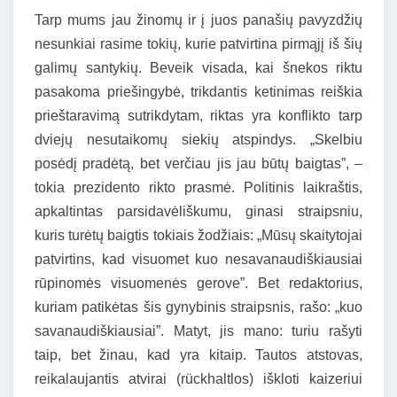
Tarp mums jau žinomų ir į juos panašių pavyzdžių
nesunkiai rasime tokių, kurie patvirtina pirmąjį iš šių
galimų santykių. Beveik visada, kai šnekos riktu
pasakoma priešingybė, trikdantis ketinimas reiškia
prieštaravimą sutrikdytam, riktas yra konflikto tarp
dviejų nesutaikomų siekių atspindys. „Skelbiu
posėdį pradėtą, bet verčiau jis jau būtų baigtas”, –
tokia prezidento rikto prasmė. Politinis laikraštis,
apkaltintas parsidavėliškumu, ginasi straipsniu,
kuris turėtų baigtis tokiais žodžiais: „Mūsų skaitytojai
patvirtins, kad visuomet kuo nesavanaudiškiausiai
rūpinomės visuomenės gerove”. Bet redaktorius,
kuriam patikėtas šis gynybinis straipsnis, rašo: „kuo
savanaudiškiausiai”. Matyt, jis mano: turiu rašyti
taip, bet žinau, kad yra kitaip. Tautos atstovas,
reikalaujantis atvirai (rückhaltlos) iškloti kaizeriui