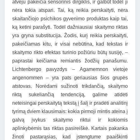
atveju pakeičia sensorinis dirgiklis, ir galbūt todėl ji
nėra tokia atspari. Tai, ką reikia perskaityti, nėra
skaitančiojo psichikos gyvenimo produktas kaip tai,
ką ketini parašyti. Todėl dažniausiai skaitymo riktas
yra gryna substitucija. Žodis, kurį reikia perskaityti,
pakeičiamas kitu, ir visai nebūtina, kad tekstas ir
skaitymo rikto efektas turinio požiūriu būtų susiję, –
paprastai keičiama remiantis žodžių panašumu.
Lichtenbergo pavyzdys – Agamemnon vietoje
angenommen – yra pats geriausias šios grupės
atstovas. Norėdami sužinoti trikdančią, skaitymo
riktą sukeliančią tendenciją, galime atidėti
neteisingai perskaitytą tekstą į šalį ir pradėti analitinį
tyrimą dviem klausimais: kokia pirmoji mintis ateina į
galvą įvykus skaitymo riktui ir kokiomis
aplinkybėmis tas riktas pasireiškė. Kartais pakanka
žinoti pastarąsias, kad įstengtume paaiškinti