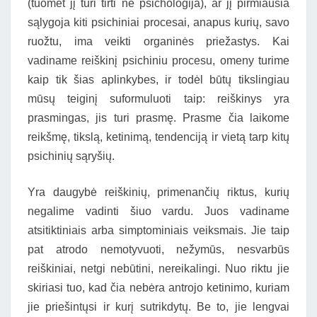
(tuomet jį turi tirti ne psichologija), ar jį pirmiausia
sąlygoja kiti psichiniai procesai, anapus kurių, savo
ruožtu, ima veikti organinės priežastys. Kai
vadiname reiškinį psichiniu procesu, omeny turime
kaip tik šias aplinkybes, ir todėl būtų tikslingiau
mūsų teiginį suformuluoti taip: reiškinys yra
prasmingas, jis turi prasmę. Prasme čia laikome
reikšmę, tikslą, ketinimą, tendenciją ir vietą tarp kitų
psichinių sąryšių.
Yra daugybė reiškinių, primenančių riktus, kurių
negalime vadinti šiuo vardu. Juos vadiname
atsitiktiniais arba simptominiais veiksmais. Jie taip
pat atrodo nemotyvuoti, nežymūs, nesvarbūs
reiškiniai, netgi nebūtini, nereikalingi. Nuo riktu jie
skiriasi tuo, kad čia nebėra antrojo ketinimo, kuriam
jie priešintųsi ir kurį sutrikdytų. Be to, jie lengvai