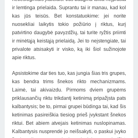
ir lemtinga prielaida. Suprantu tai ir manau, kad kol
kas jūs teisūs. Bet konstatuokime: jei norite
nuosekliai laikytis tokio požiūrio į riktus, kurį
patvirtino daugybė pavyzdžių, tai turite ryžtis priimti
ir minėtąją keistąją prielaidą. Jei to neįstengiate, tai
privalote atsisakyti ir visko, ką iki šiol sužinojote
apie riktus.
Apsistokime dar ties tuo, kas jungia šias tris grupes,
kas bendra trims šnekos rikto mechanizmams.
Laimė, tai akivaizdu. Pirmoms dviem grupėms
priklausančių riktu trikdantį ketinimą pripažįsta pats
kalbantysis; be to, pirmai grupei būdinga tai, kad šis
ketinimas pasireiškia tiesiog prieš įvykstant šnekos
riktui. Bet abiem atvejais ketinimas nuslopinamas.
Kalbantysis nusprendė jo neišsakyti, o paskui įvyko