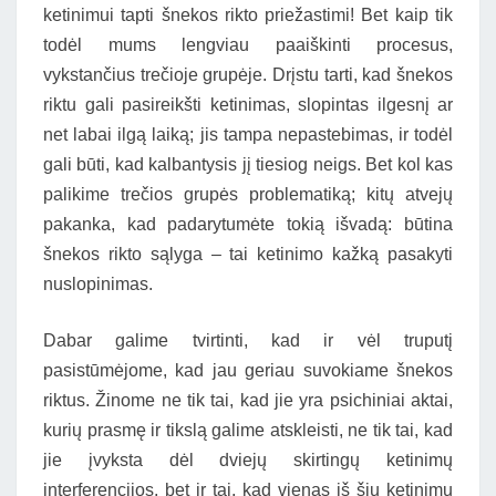
ketinimui tapti šnekos rikto priežastimi! Bet kaip tik
todėl mums lengviau paaiškinti procesus,
vykstančius trečioje grupėje. Drįstu tarti, kad šnekos
riktu gali pasireikšti ketinimas, slopintas ilgesnį ar
net labai ilgą laiką; jis tampa nepastebimas, ir todėl
gali būti, kad kalbantysis jį tiesiog neigs. Bet kol kas
palikime trečios grupės problematiką; kitų atvejų
pakanka, kad padarytumėte tokią išvadą: būtina
šnekos rikto sąlyga – tai ketinimo kažką pasakyti
nuslopinimas.
Dabar galime tvirtinti, kad ir vėl truputį
pasistūmėjome, kad jau geriau suvokiame šnekos
riktus. Žinome ne tik tai, kad jie yra psichiniai aktai,
kurių prasmę ir tikslą galime atskleisti, ne tik tai, kad
jie įvyksta dėl dviejų skirtingų ketinimų
interferencijos, bet ir tai, kad vienas iš šių ketinimų