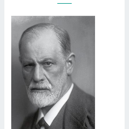
„PSICHOANALIZĖS
ĮVADAS.
PASKAITOS”)