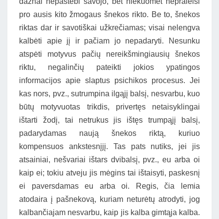
dažnai nepastebi savojo, bet niekuomet nepraleisi
pro ausis kito žmogaus šnekos rikto. Be to, šnekos
riktas dar ir savotiškai užkrečiamas; visai nelengva
kalbėti apie jį ir pačiam jo nepadaryti. Nesunku
atspėti motyvus pačių nereikšmingiausių šnekos
riktu, negalinčių pateikti jokios ypatingos
informacijos apie slaptus psichikos procesus. Jei
kas nors, pvz., sutrumpina ilgąjį balsį, nesvarbu, kuo
būtų motyvuotas trikdis, privertęs netaisyklingai
ištarti žodį, tai netrukus jis ištęs trumpąjį balsį,
padarydamas naują šnekos riktą, kuriuo
kompensuos ankstesnįjį. Tas pats nutiks, jei jis
atsainiai, nešvariai ištars dvibalsį, pvz., eu arba oi
kaip ei; tokiu atveju jis mėgins tai ištaisyti, paskesnį
ei paversdamas eu arba oi. Regis, čia lemia
atodaira į pašnekovą, kuriam neturėtų atrodyti, jog
kalbančiajam nesvarbu, kaip jis kalba gimtąja kalba.