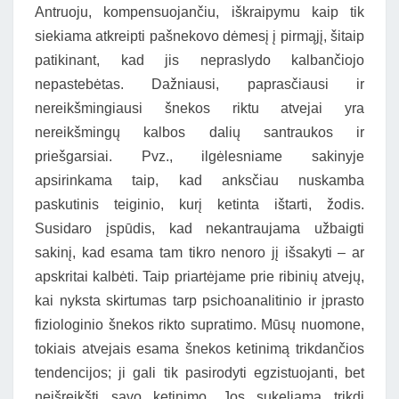
Antruoju, kompensuojančiu, iškraipymu kaip tik
siekiama atkreipti pašnekovo dėmesį į pirmąjį, šitaip
patikinant, kad jis nepraslydo kalbančiojo
nepastebėtas. Dažniausi, paprasčiausi ir
nereikšmingiausi šnekos riktu atvejai yra
nereikšmingų kalbos dalių santraukos ir
priešgarsiai. Pvz., ilgėlesniame sakinyje
apsirinkama taip, kad anksčiau nuskamba
paskutinis teiginio, kurį ketinta ištarti, žodis.
Susidaro įspūdis, kad nekantraujama užbaigti
sakinį, kad esama tam tikro nenoro jį išsakyti – ar
apskritai kalbėti. Taip priartėjame prie ribinių atvejų,
kai nyksta skirtumas tarp psichoanalitinio ir įprasto
fiziologinio šnekos rikto supratimo. Mūsų nuomone,
tokiais atvejais esama šnekos ketinimą trikdančios
tendencijos; ji gali tik pasirodyti egzistuojanti, bet
neišreikšti savo ketinimo. Jos sukeliamą trikdį