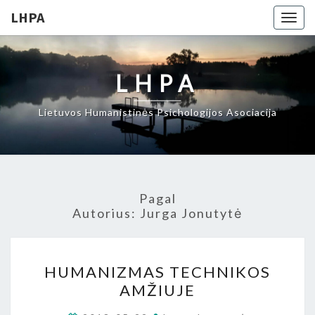
LHPA
Togg
navig
LHPA
Lietuvos Humanistinės Psichologijos Asociacija
Pagal
Autorius:
Jurga Jonutytė
HUMANIZMAS
HUMANIZMAS TECHNIKOS
TECHNIKOS
AMŽIUJE
AMŽIUJE