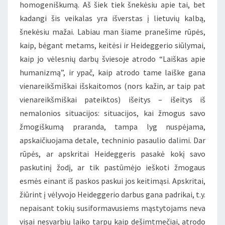
homogeniškumą. Aš šiek tiek šnekėsiu apie tai, bet
kadangi šis veikalas yra išverstas į lietuvių kalbą,
šnekėsiu mažai. Labiau man šiame pranešime rūpės,
kaip, bėgant metams, keitėsi ir Heideggerio siūlymai,
kaip jo vėlesnių darbų šviesoje atrodo “Laiškas apie
humanizmą”, ir ypač, kaip atrodo tame laiške gana
vienareikšmiškai išskaitomos (nors kažin, ar taip pat
vienareikšmiškai pateiktos) išeitys – išeitys iš
nemalonios situacijos: situacijos, kai žmogus savo
žmogiškumą praranda, tampa lyg nuspėjama,
apskaičiuojama detale, techninio pasaulio dalimi. Dar
rūpės, ar apskritai Heideggeris pasakė kokį savo
paskutinį žodį, ar tik pastūmėjo ieškoti žmogaus
esmės einant iš paskos paskui jos keitimąsi. Apskritai,
žiūrint į vėlyvojo Heideggerio darbus gana padrikai, t.y.
nepaisant tokių susiformavusiems mąstytojams neva
visai nesvarbių laiko tarpų kaip dešimtmečiai, atrodo