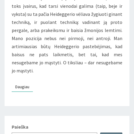
toks įvairus, kad tarsi vienodai galima (taip, beje ir
vyksta) su ta pačia Heideggerio vėliava žygiuoti ginant
techniką, ir puolant techniką: vadinant ją proto
pergale, arba prakeiksmu ir baisia žmonijos lemtimi.
Mano pozicija nebus nei pirmoji, nei antroji. Man
artimiausias būtų Heideggerio pastebėjimas, kad
baisus ne pats laikmetis, bet tai, kad mes
nesugebame jo mąstyti. O tiksliau – dar nesugebame
jo mąstyti.
Daugiau
Daugiau
Paieška