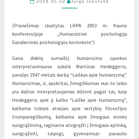
2018-05-22
Jurga Jonutytė
(Pranešimas skaitytas LHPA 2003 m. Kauno
konferencijoje „Humanistinė psichologija
šiandieninės psichologijos kontekste“)
Gana didelę sumaištį humanizmo sąvokos
interpretavimuose sukėlė Martinas Heideggeris,
parašęs 1947 metais darbą “Laiškas apie humanizmą”.
Humanizmas, ir, apskritai, žmogiškumas nuo to laiko
yra dažnai interpretuojamas būtent pagal tai, kaip
Heideggeris apie jį kalba “Laiške apie humanizmą”,
kalbama tokiais atvejais apie vertybių filosofijos
trumparegiškumą, kalbama apie žmogaus esmės
susigrąžinimą, raginama atsigręžti į žmogaus aplinką,
susigrąžinti, taipogi, gyvenamojo pasaulio