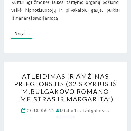
Kultūringi žmonės laikėsi tardymo organų požiūrio:
veikė hipnotizuotojų ir pilvakalbių gauja, puikiai
išmananti savąjį amatą.
Daugiau
Daugiau
ATLEIDIMAS
ATLEIDIMAS IR AMŽINAS
IR
PRIEGLOBSTIS (32 SKYRIUS IŠ
AMŽINAS
M.BULGAKOVO ROMANO
PRIEGLOBSTIS
„MEISTRAS IR MARGARITA”)
(32
SKYRIUS
2018-06-11
Michailas Bulgakovas
IŠ
M.BULGAKOVO