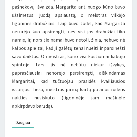
pašnekovų išvaizda. Margarita ant nuogo kūno buvo
užsimetusi juodą apsiaustą, o meistras vilkėjo
ligoninės drabužiais. Taip buvo todėl, kad Margarita
neturėjo kuo apsirengti, nes visi jos drabužiai liko
namie, ir, nors tie namai buvo netoli, žinia, nebuvo nė
kalbos apie tai, kad ji galėtų tenai nueiti ir parsinešti
savo daiktus. O meistras, kurio visi kostiumai kabojo
spintoje, tarsi jis nė nebūtų niekur išvykęs,
paprasčiausiai nenorėjo persirengti, aiškindamas
Margaritai, kad tučtuojau prasidės kvailiausios
istorijos. Tiesa, meistras pirmą kartą po anos rudens
nakties nusiskuto (ligoninėje jam mašinėle
apkirpdavo barzdą).
Daugiau
Daugiau