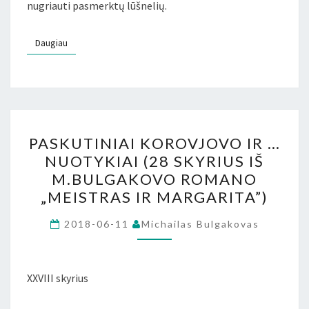
nugriauti pasmerktų lūšnelių.
Daugiau
Daugiau
PASKUTINIAI
PASKUTINIAI KOROVJOVO IR …
KOROVJOVO
NUOTYKIAI (28 SKYRIUS IŠ
IR
M.BULGAKOVO ROMANO
…
„MEISTRAS IR MARGARITA”)
NUOTYKIAI
(28
2018-06-11
Michailas Bulgakovas
SKYRIUS
IŠ
XXVIII skyrius
M.BULGAKOVO
ROMANO