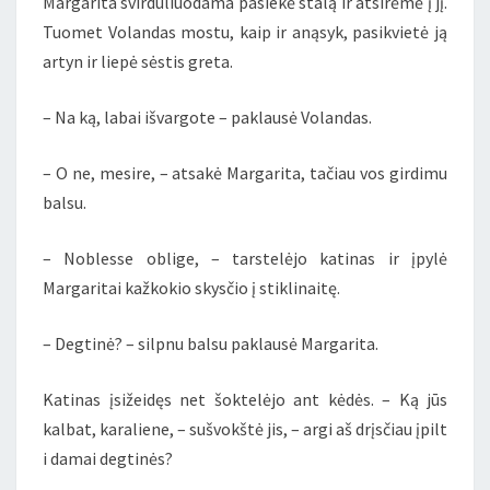
Margarita svirduliuodama pasiekė stalą ir atsirėmė į jį.
Tuomet Volandas mostu, kaip ir anąsyk, pasikvietė ją
artyn ir liepė sėstis greta.
– Na ką, labai išvargote – paklausė Volandas.
– O ne, mesire, – atsakė Margarita, tačiau vos girdimu
balsu.
– Noblesse oblige, – tarstelėjo katinas ir įpylė
Margaritai kažkokio skysčio į stiklinaitę.
– Degtinė? – silpnu balsu paklausė Margarita.
Katinas įsižeidęs net šoktelėjo ant kėdės. – Ką jūs
kalbat, karaliene, – sušvokštė jis, – argi aš drįsčiau įpilt
i damai degtinės?