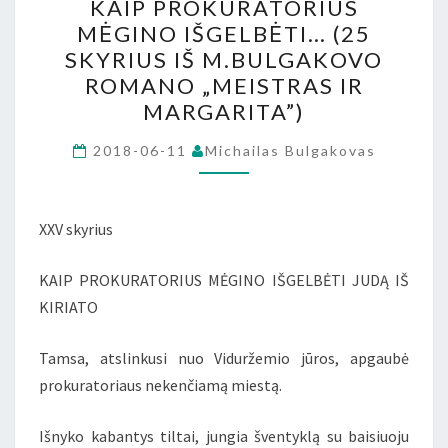
KAIP PROKURATORIUS
PROKURATORIUS
MĖGINO IŠGELBĖTI… (25
MĖGINO
SKYRIUS IŠ M.BULGAKOVO
IŠGELBĖTI…
ROMANO „MEISTRAS IR
(25
MARGARITA”)
SKYRIUS
IŠ
2018-06-11
Michailas Bulgakovas
M.BULGAKOVO
ROMANO
XXV skyrius
„MEISTRAS
IR
KAIP PROKURATORIUS MĖGINO IŠGELBĖTI JUDĄ IŠ
MARGARITA”)
KIRIATO
Tamsa, atslinkusi nuo Viduržemio jūros, apgaubė
prokuratoriaus nekenčiamą miestą.
Išnyko kabantys tiltai, jungia šventyklą su baisiuoju