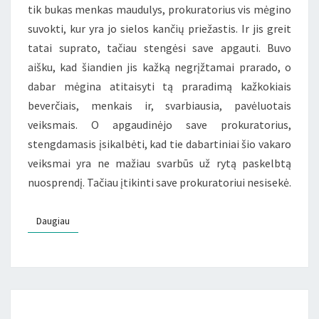
tik bukas menkas maudulys, prokuratorius vis mėgino
suvokti, kur yra jo sielos kančių priežastis. Ir jis greit
tatai suprato, tačiau stengėsi save apgauti. Buvo
aišku, kad šiandien jis kažką negrįžtamai prarado, o
dabar mėgina atitaisyti tą praradimą kažkokiais
beverčiais, menkais ir, svarbiausia, pavėluotais
veiksmais. O apgaudinėjo save prokuratorius,
stengdamasis įsikalbėti, kad tie dabartiniai šio vakaro
veiksmai yra ne mažiau svarbūs už rytą paskelbtą
nuosprendį. Tačiau įtikinti save prokuratoriui nesisekė.
Daugiau
Daugiau
KAIP