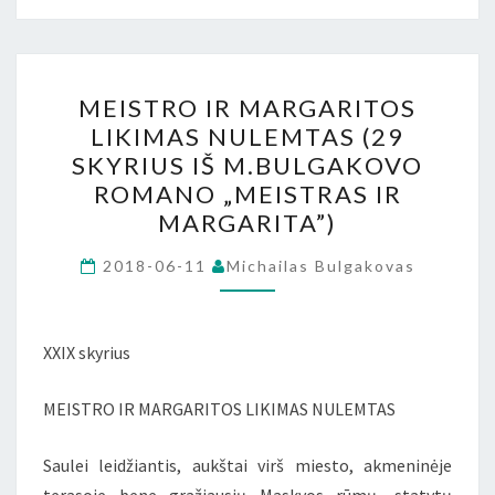
MEISTRO
MEISTRO IR MARGARITOS
IR
LIKIMAS NULEMTAS (29
MARGARITOS
SKYRIUS IŠ M.BULGAKOVO
LIKIMAS
ROMANO „MEISTRAS IR
NULEMTAS
MARGARITA”)
(29
SKYRIUS
2018-06-11
Michailas Bulgakovas
IŠ
M.BULGAKOVO
XXIX skyrius
ROMANO
„MEISTRAS
MEISTRO IR MARGARITOS LIKIMAS NULEMTAS
IR
MARGARITA”)
Saulei leidžiantis, aukštai virš miesto, akmeninėje