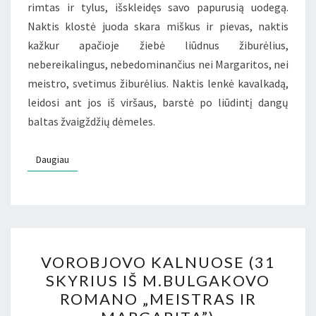
rimtas ir tylus, išskleidęs savo papurusią uodegą.
Naktis klostė juoda skara miškus ir pievas, naktis
kažkur apačioje žiebė liūdnus žiburėlius,
nebereikalingus, nebedominančius nei Margaritos, nei
meistro, svetimus žiburėlius. Naktis lenkė kavalkadą,
leidosi ant jos iš viršaus, barstė po liūdintį dangų
baltas žvaigždžių dėmeles.
Daugiau
Daugiau
VOROBJOVO
VOROBJOVO KALNUOSE (31
KALNUOSE
SKYRIUS IŠ M.BULGAKOVO
(31
ROMANO „MEISTRAS IR
SKYRIUS