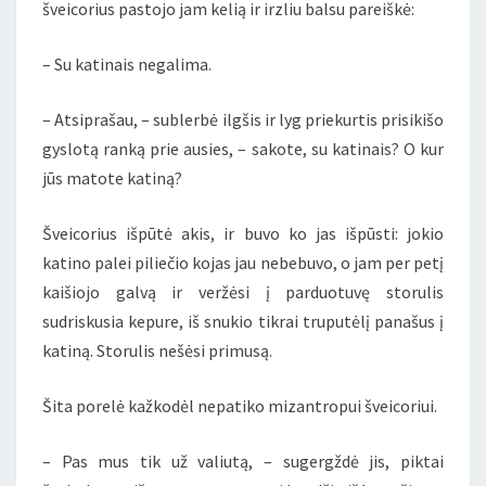
šveicorius pastojo jam kelią ir irzliu balsu pareiškė:
– Su katinais negalima.
– Atsiprašau, – sublerbė ilgšis ir lyg priekurtis prisikišo
gyslotą ranką prie ausies, – sakote, su katinais? O kur
jūs matote katiną?
Šveicorius išpūtė akis, ir buvo ko jas išpūsti: jokio
katino palei piliečio kojas jau nebebuvo, o jam per petį
kaišiojo galvą ir veržėsi į parduotuvę storulis
sudriskusia kepure, iš snukio tikrai truputėlį panašus į
katiną. Storulis nešėsi primusą.
Šita porelė kažkodėl nepatiko mizantropui šveicoriui.
– Pas mus tik už valiutą, – sugergždė jis, piktai