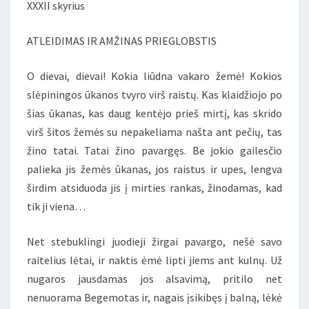
XXXII skyrius
ROMANO
„MEISTRAS
ATLEIDIMAS IR AMŽINAS PRIEGLOBSTIS
IR
MARGARITA”)
O dievai, dievai! Kokia liūdna vakaro žemė! Kokios
slėpiningos ūkanos tvyro virš raistų. Kas klaidžiojo po
šias ūkanas, kas daug kentėjo prieš mirtį, kas skrido
virš šitos žemės su nepakeliama našta ant pečių, tas
žino tatai. Tatai žino pavargęs. Be jokio gailesčio
palieka jis žemės ūkanas, jos raistus ir upes, lengva
širdim atsiduoda jis į mirties rankas, žinodamas, kad
tik ji viena…
Net stebuklingi juodieji žirgai pavargo, nešė savo
raitelius lėtai, ir naktis ėmė lipti jiems ant kulnų. Už
nugaros jausdamas jos alsavimą, pritilo net
nenuorama Begemotas ir, nagais įsikibęs į balną, lėkė