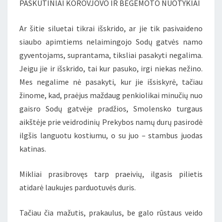
PASKUTINIAI KOROVJOVO IR BEGEMOTO NUOTYKIAI
„MEISTRAS
IR
Ar šitie siluetai tikrai išskrido, ar jie tik pasivaideno
MARGARITA”)
siaubo apimtiems nelaimingojo Sodų gatvės namo
gyventojams, suprantama, tiksliai pasakyti negalima.
Jeigu jie ir išskrido, tai kur pasuko, irgi niekas nežino.
Mes negalime nė pasakyti, kur jie išsiskyrė, tačiau
žinome, kad, praėjus maždaug penkiolikai minučių nuo
gaisro Sodų gatvėje pradžios, Smolensko turgaus
aikštėje prie veidrodinių Prekybos namų durų pasirodė
ilgšis languotu kostiumu, o su juo – stambus juodas
katinas.
Mikliai prasibrovęs tarp praeivių, ilgasis pilietis
atidarė laukujes parduotuvės duris.
Tačiau čia mažutis, prakaulus, be galo rūstaus veido