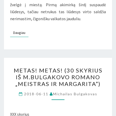
žvelgė į miestą. Pirmą akimirką širdį suspaudė
liūdesys, tačiau netrukus tas liūdesys virto saldžia
nerimastim, čigonišku valkatos jauduliu.
Daugiau
Daugiau
METAS!
METAS! METAS! (30 SKYRIUS
METAS!
IŠ M.BULGAKOVO ROMANO
(30
„MEISTRAS IR MARGARITA”)
SKYRIUS
IŠ
2018-06-11
Michailas Bulgakovas
M.BULGAKOVO
ROMANO
„MEISTRAS
XXX skyrius