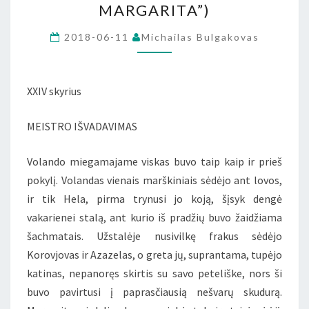
MARGARITA”)
IŠ
M.BULGAKOVO
2018-06-11
Michailas Bulgakovas
ROMANO
„MEISTRAS
XXIV skyrius
IR
MARGARITA”)
MEISTRO IŠVADAVIMAS
Volando miegamajame viskas buvo taip kaip ir prieš
pokylį. Volandas vienais marškiniais sėdėjo ant lovos,
ir tik Hela, pirma trynusi jo koją, šįsyk dengė
vakarienei stalą, ant kurio iš pradžių buvo žaidžiama
šachmatais. Užstalėje nusivilkę frakus sėdėjo
Korovjovas ir Azazelas, o greta jų, suprantama, tupėjo
katinas, nepanoręs skirtis su savo peteliške, nors ši
buvo pavirtusi į paprasčiausią nešvarų skudurą.