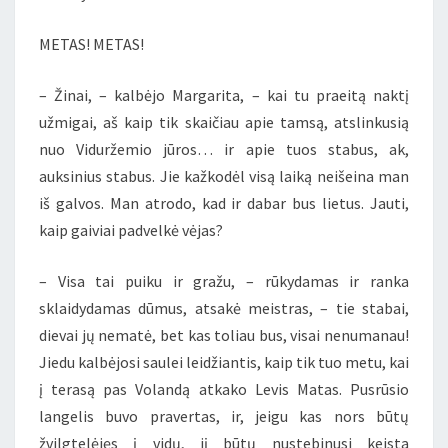
IR
METAS! METAS!
MARGARITA”)
– Žinai, – kalbėjo Margarita, – kai tu praeitą naktį
užmigai, aš kaip tik skaičiau apie tamsą, atslinkusią
nuo Viduržemio jūros… ir apie tuos stabus, ak,
auksinius stabus. Jie kažkodėl visą laiką neišeina man
iš galvos. Man atrodo, kad ir dabar bus lietus. Jauti,
kaip gaiviai padvelkė vėjas?
– Visa tai puiku ir gražu, – rūkydamas ir ranka
sklaidydamas dūmus, atsakė meistras, – tie stabai,
dievai jų nematė, bet kas toliau bus, visai nenumanau!
Jiedu kalbėjosi saulei leidžiantis, kaip tik tuo metu, kai
į terasą pas Volandą atkako Levis Matas. Pusrūsio
langelis buvo pravertas, ir, jeigu kas nors būtų
žvilgtelėjęs į vidų, jį būtų nustebinusi keista