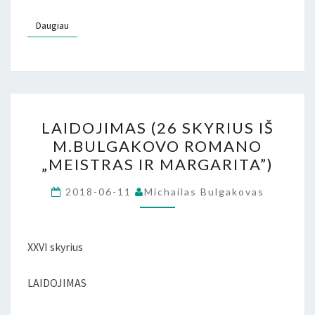
Daugiau
Daugiau
LAIDOJIMAS
LAIDOJIMAS (26 SKYRIUS IŠ
(26
M.BULGAKOVO ROMANO
SKYRIUS
„MEISTRAS IR MARGARITA”)
IŠ
M.BULGAKOVO
2018-06-11
Michailas Bulgakovas
ROMANO
„MEISTRAS
IR
XXVI skyrius
MARGARITA”)
LAIDOJIMAS