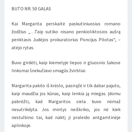
„MEISTRAS
BUTO NR. 50 GALAS
IR
MARGARITA”)
Kai Margarita perskaitė paskutiniuosius romano
žodžius „…Taip sutiko nisano penkioliktosios aušrą
penktasis Judėjos prokuratorius Poncijus Pilotas“, –
atėjo rytas.
Buvo girdėti, kaip kiemelyje liepos ir gluosnio šakose
linksmai šnekučiavo smagūs žvirbliai.
Margarita pakilo iš krėslo, pasirąžė ir tik dabar pajuto,
kaip maudžia jos kūnas, kaip lenkia ją miegas. Įdomu
pabrėžti, kad Margaritos siela buvo nėmaž
nesutrikdyta. Jos mintys neiškriko, jos nė kiek
nestulbino tai, kad naktį ji praleido antgamtinėje
aplinkoje.