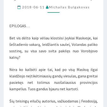
ROMANO
2018-06-11
Michailas Bulgakovas
„MEISTRAS
IR
MARGARITA”)
EPILOGAS…
Bet vis dėlto kaip vėliau klostėsi įvykiai Maskvoje, kai
šeštadienio vakarą, leidžiantis saulei, Volandas paliko
sostinę, su visa savo svita pakilęs nuo Vorobjovo
kalnų?
Nėra ko kalbėti apie tai, kad po visą Maskvą ilgai
klaidžiojo neįtikėtiniausių gandų viesulas, gana greitai
pasiekęs net tolimus nuošaliausius provincijos
kampelius. Tuos gandus bjauru net kartoti.
Šių teisingų eilučių autorius, važiuodamas į Feodosiją,