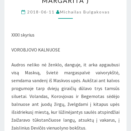
MARGARITA”)
IŠ
M.BULGAKOVO
2018-06-11
Michailas Bulgakovas
ROMANO
„MEISTRAS
XXXI skyrius
IR
MARGARITA”)
VOROBJOVO KALNUOSE
Audros neliko nė ženklo, danguje, it arka apgaubusi
visą Maskvą, švietė margaspalvė vaivorykštė,
semdama vandenį iš Maskvos upės. Aukštai ant kalvos
progumoje tarp dviejų giraičių dūlavo trys tamsūs
siluetai. Volandas, Korovjovas ir Begemotas sėdėjo
balnuose ant juodų žirgų, žvelgdami į kitapus upės
išsidriekusį miestą, kur lūžinėjantys saulės atspindžiai
žaižaravo tūkstančiuose langų, atsuktų į vakarus, į
žaislinius Devičės vienuolyno bokštus.