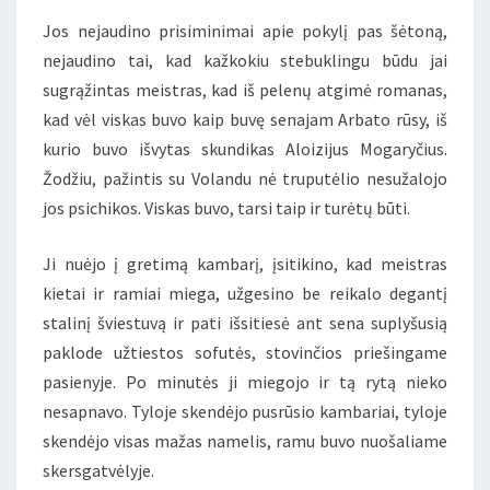
Jos nejaudino prisiminimai apie pokylį pas šėtoną,
nejaudino tai, kad kažkokiu stebuklingu būdu jai
sugrąžintas meistras, kad iš pelenų atgimė romanas,
kad vėl viskas buvo kaip buvę senajam Arbato rūsy, iš
kurio buvo išvytas skundikas Aloizijus Mogaryčius.
Žodžiu, pažintis su Volandu nė truputėlio nesužalojo
jos psichikos. Viskas buvo, tarsi taip ir turėtų būti.
Ji nuėjo į gretimą kambarį, įsitikino, kad meistras
kietai ir ramiai miega, užgesino be reikalo degantį
stalinį šviestuvą ir pati išsitiesė ant sena suplyšusią
paklode užtiestos sofutės, stovinčios priešingame
pasienyje. Po minutės ji miegojo ir tą rytą nieko
nesapnavo. Tyloje skendėjo pusrūsio kambariai, tyloje
skendėjo visas mažas namelis, ramu buvo nuošaliame
skersgatvėlyje.