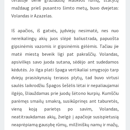
terasoje bene gražiausių Maskvos rūmų, statytų
maždaug prieš pusantro šimto metų, buvo dvejetas:
Volandas ir Azazelas.
Iš apačios, iš gatvės, jųdviejų nesimatė, nes nuo
nereikalingų akių juos slėpė baliustrada, papuošta
gipsinėmis vazomis ir gipsinėmis gėlėmis. Tačiau jie
matė miestą beveik ligi pat pakraščių. Volandas,
apsivilkęs savo juoda sutana, sėdėjo ant sudedamos
kėdutės. Jo ilga plati špaga vertikaliai smygsojo tarp
dviejų prasiskyrusių terasos plytų, tad buvo virtusi
saulės laikrodžiu. Špagos šešėlis lėtai ir nepaliaujamai
ilgėjo, šliauždamas prie juodų šėtono kurpių. Kumščiu
parėmęs smailų smakrą, susikūprinęs ant taburetės,
vieną koją parietęs po savim, Volandas,
neatitraukdamas akių, žvelgė į apačioje susispietusią
neaprėpiamą gausybę rūmų, milžiniškų namų ir mažų,