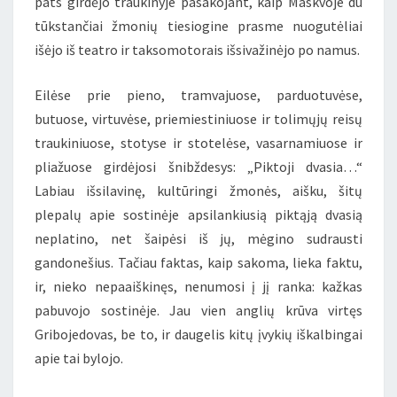
pats girdėjo traukinyje pasakojant, kaip Maskvoje du
tūkstančiai žmonių tiesiogine prasme nuogutėliai
išėjo iš teatro ir taksomotorais išsivažinėjo po namus.
Eilėse prie pieno, tramvajuose, parduotuvėse,
butuose, virtuvėse, priemiestiniuose ir tolimųjų reisų
traukiniuose, stotyse ir stotelėse, vasarnamiuose ir
pliažuose girdėjosi šnibždesys: „Piktoji dvasia…“
Labiau išsilavinę, kultūringi žmonės, aišku, šitų
plepalų apie sostinėje apsilankiusią piktąją dvasią
neplatino, net šaipėsi iš jų, mėgino sudrausti
gandonešius. Tačiau faktas, kaip sakoma, lieka faktu,
ir, nieko nepaaiškinęs, nenumosi į jį ranka: kažkas
pabuvojo sostinėje. Jau vien anglių krūva virtęs
Gribojedovas, be to, ir daugelis kitų įvykių iškalbingai
apie tai bylojo.