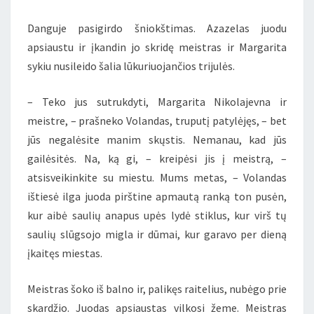
Danguje pasigirdo šniokštimas. Azazelas juodu
apsiaustu ir įkandin jo skridę meistras ir Margarita
sykiu nusileido šalia lūkuriuojančios trijulės.
– Teko jus sutrukdyti, Margarita Nikolajevna ir
meistre, – prašneko Volandas, truputį patylėjęs, – bet
jūs negalėsite manim skųstis. Nemanau, kad jūs
gailėsitės. Na, ką gi, – kreipėsi jis į meistrą, –
atsisveikinkite su miestu. Mums metas, – Volandas
ištiesė ilga juoda pirštine apmautą ranką ton pusėn,
kur aibė saulių anapus upės lydė stiklus, kur virš tų
saulių slūgsojo migla ir dūmai, kur garavo per dieną
įkaitęs miestas.
Meistras šoko iš balno ir, palikęs raitelius, nubėgo prie
skardžio. Juodas apsiaustas vilkosi žeme. Meistras