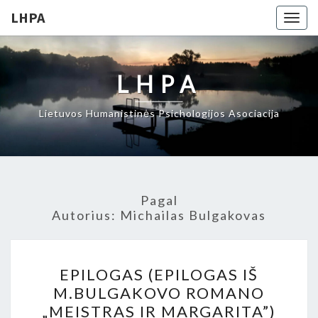
LHPA
Togg
navig
LHPA
Lietuvos Humanistinės Psichologijos Asociacija
Pagal
Autorius:
Michailas Bulgakovas
EPILOGAS
EPILOGAS (EPILOGAS IŠ
(EPILOGAS
M.BULGAKOVO ROMANO
IŠ
„MEISTRAS IR MARGARITA”)
M.BULGAKOVO