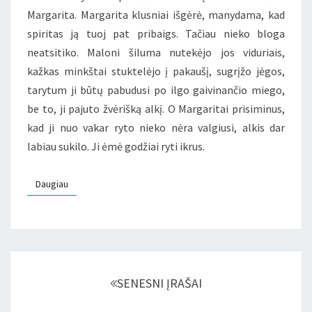
Margarita. Margarita klusniai išgėrė, manydama, kad
spiritas ją tuoj pat pribaigs. Tačiau nieko bloga
neatsitiko. Maloni šiluma nutekėjo jos viduriais,
kažkas minkštai stuktelėjo į pakaušį, sugrįžo jėgos,
tarytum ji būtų pabudusi po ilgo gaivinančio miego,
be to, ji pajuto žvėrišką alkį. O Margaritai prisiminus,
kad ji nuo vakar ryto nieko nėra valgiusi, alkis dar
labiau sukilo. Ji ėmė godžiai ryti ikrus.
Daugiau
Daugiau
Įrašų
navigacija
SENESNI ĮRAŠAI