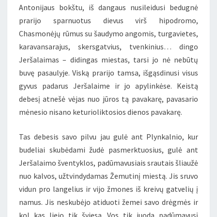
Antonijaus bokštu, iš dangaus nusileidusi bedugnė
prarijo sparnuotus dievus virš hipodromo,
Chasmonėjų rūmus su šaudymo angomis, turgavietes,
karavansarajus, skersgatvius, tvenkinius… dingo
Jeršalaimas – didingas miestas, tarsi jo nė nebūtų
buvę pasaulyje. Viską prarijo tamsa, išgąsdinusi visus
gyvus padarus Jeršalaime ir jo apylinkėse. Keistą
debesį atnešė vėjas nuo jūros tą pavakarę, pavasario
mėnesio nisano keturioliktosios dienos pavakarę.
Tas debesis savo pilvu jau gulė ant Plynkalnio, kur
budeliai skubėdami žudė pasmerktuosius, gulė ant
Jeršalaimo šventyklos, padūmavusiais srautais šliaužė
nuo kalvos, užtvindydamas Žemutinį miestą. Jis sruvo
vidun pro langelius ir vijo žmones iš kreivų gatvelių į
namus. Jis neskubėjo atiduoti žemei savo drėgmės ir
kol kas liejo tik šviesą. Vos tik juodą padūmavusį