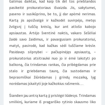
Galimas daiktas, kad kaip tik dėl tos prieblandos
pasikeitė prokuratoriaus išvaizda. Jis, sakytumei,
paseno ir susikūprino, be to, jį dar apėmė nerimas.
Kartą jis apsižvalgė ir kažkodėl suvirpėjo, metęs
žvilgsnį į tuščią krėslą, kur ant atlošo kabojo
apsiaustas. Artėjo šventinė naktis, vakaro šešėliai
žaidė savo žaidimus, ir pavargusiam prokuratoriui,
matyt, pasirodė, kad kažkas sėdi tuščiame krėsle.
Pasidavęs silpnybei – pačiupinėjęs apsiaustą, –
prokuratorius atsitraukė nuo jo ir ėmė lakstyti po
balkoną, čia trindamas rankas, čia pribėgdamas prie
stalo ir griebdamas taurę, čia sustodamas ir
beprasmiškai žiūrėdamas į grindų mozaiką, lyg
norėdamas įskaityti joje kažkokius rašmenis…
Šiandien jau antrą kartą jį prislėgė liūdesys. Trindamas
smilkinį, kuriame iš pragariško rytinio skausmo liko