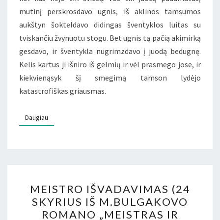
mutinį perskrosdavo ugnis, iš aklinos tamsumos
aukštyn šokteldavo didingas šventyklos luitas su
tviskančiu žvynuotu stogu. Bet ugnis tą pačią akimirką
gesdavo, ir šventykla nugrimzdavo į juodą bedugnę.
Kelis kartus ji išniro iš gelmių ir vėl prasmego jose, ir
kiekvienąsyk šį smegimą tamson lydėjo
katastrofiškas griausmas.
Daugiau
Daugiau
MEISTRO
MEISTRO IŠVADAVIMAS (24
IŠVADAVIMAS
SKYRIUS IŠ M.BULGAKOVO
(24
ROMANO „MEISTRAS IR
SKYRIUS