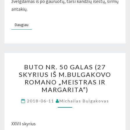
žvelgdamas iš po gauruotų, tarsi kandžių išėstų, širmų
antakių.
Daugiau
Daugiau
BUTO
BUTO NR. 50 GALAS (27
NR.
SKYRIUS IŠ M.BULGAKOVO
50
ROMANO „MEISTRAS IR
GALAS
MARGARITA”)
(27
SKYRIUS
2018-06-11
Michailas Bulgakovas
IŠ
M.BULGAKOVO
XXVII skyrius
ROMANO