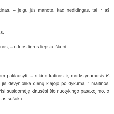
inas, – jeigu jūs manote, kad nedidingas, tai ir aš
s.
as, – o tuos tigrus liepsiu iškepti.
 paklausyti, – atkirto katinas ir, markstydamasis iš
jis devyniolika dienų klajojo po dykumą ir maitinosi
isi susidomėję klausėsi šio nuotykingo pasakojimo, o
enas sušuko: