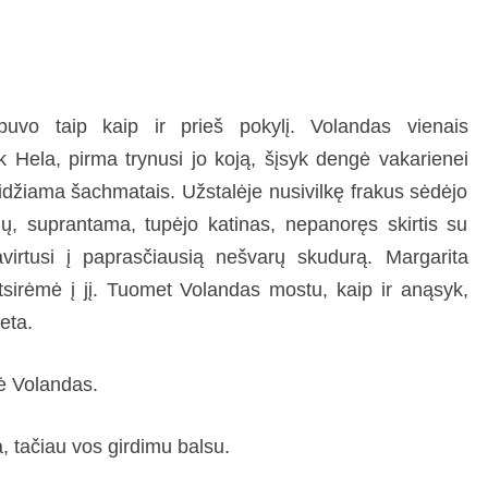
vo taip kaip ir prieš pokylį. Volandas vienais
ik Hela, pirma trynusi jo koją, šįsyk dengė vakarienei
aidžiama šachmatais. Užstalėje nusivilkę frakus sėdėjo
jų, suprantama, tupėjo katinas, nepanoręs skirtis su
virtusi į paprasčiausią nešvarų skudurą. Margarita
tsirėmė į jį. Tuomet Volandas mostu, kaip ir anąsyk,
reta.
sė Volandas.
, tačiau vos girdimu balsu.