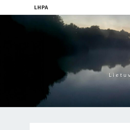
LHPA
Lietu