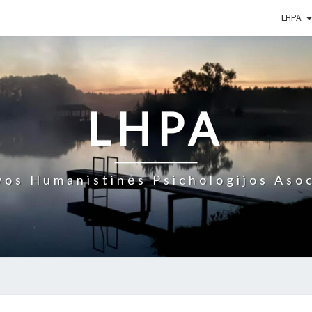
LHPA
LHPA
vos Humanistinės Psichologijos Asoc