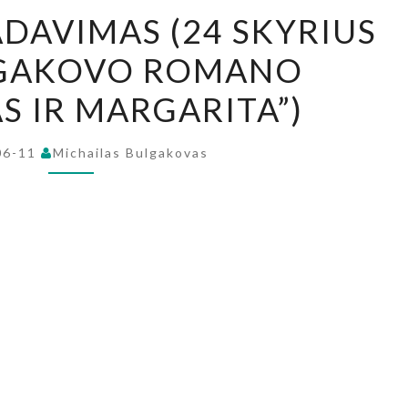
MEISTRO
ADAVIMAS (24 SKYRIUS
IŠVADAVIMAS
LGAKOVO ROMANO
(24
SKYRIUS
S IR MARGARITA”)
IŠ
M.BULGAKOVO
06-11
Michailas Bulgakovas
ROMANO
„MEISTRAS
IR
MARGARITA”)