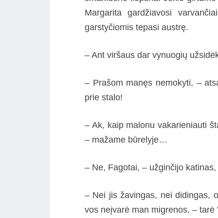
Margarita gardžiavosi varvančia
garstyčiomis tepasi austrę.
– Ant viršaus dar vynuogių užsidėk,
– Prašom manęs nemokyti, – atsa
prie stalo!
– Ak, kaip malonu vakarieniauti šta
– mažame būrelyje…
– Ne, Fagotai, – užginčijo katinas,
– Nei jis žavingas, nei didingas, 
vos neįvarė man migrenos, – tarė