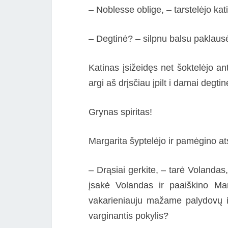
– Noblesse oblige, – tarstelėjo kati
– Degtinė? – silpnu balsu paklaus
Katinas įsižeidęs net šoktelėjo an
argi aš drįsčiau įpilt i damai degti
Grynas spiritas!
Margarita šyptelėjo ir pamėgino atst
– Drąsiai gerkite, – tarė Volandas,
įsakė Volandas ir paaiškino Marg
vakarieniauju mažame palydovų ir
varginantis pokylis?