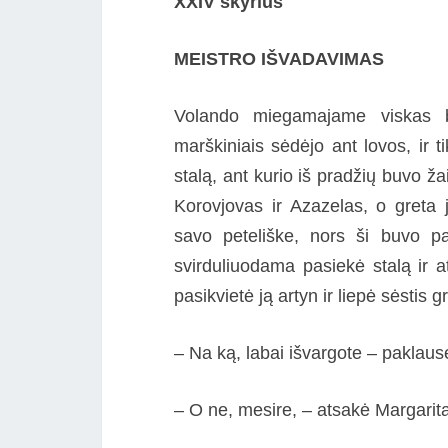
XXIV skyrius
MEISTRO IŠVADAVIMAS
Volando miegamajame viskas bu
marškiniais sėdėjo ant lovos, ir t
stalą, ant kurio iš pradžių buvo ž
Korovjovas ir Azazelas, o greta 
savo peteliške, nors ši buvo pa
svirduliuodama pasiekė stalą ir a
pasikvietė ją artyn ir liepė sėstis g
– Na ką, labai išvargote – paklau
– O ne, mesire, – atsakė Margarita