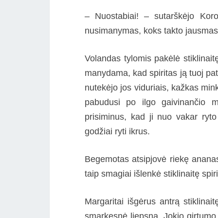
– Nuostabiai! – sutarškėjo Korov
nusimanymas, koks takto jausmas,
Volandas tylomis pakėlė stiklinait
manydama, kad spiritas ją tuoj pat
nutekėjo jos viduriais, kažkas mink
pabudusi po ilgo gaivinančio mi
prisiminus, kad ji nuo vakar ryto
godžiai ryti ikrus.
Begemotas atsipjovė riekę ananaso
taip smagiai išlenkė stiklinaitę spiri
Margaritai išgėrus antrą stiklinait
smarkesnė liepsna. Jokio girtumo