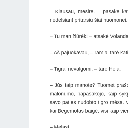
– Klausau, mesire, – pasakė kat
nedelsiant pritarsiu šiai nuomonei.
– Tu man žiūrėk! – atsakė Volanda
– Aš pajuokavau, – ramiai tarė katin
– Tigrai nevalgomi, – tarė Hela.
– Jūs taip manote? Tuomet prašom
malonumo, papasakojo, kaip sykį 
savo paties nudobto tigro mėsa. V
kai Begemotas baigė, visi kaip vi
– Melas!