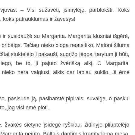
jovas. – Visi sužavėti, įsimylėję, parblokšti. Koks
 koks patrauklumas ir žavesys!
ę ir susidaužė su Margarita. Margarita klusniai išgėrė,
 pribaigs. Tačiau nieko bloga neatsitiko. Maloni šiluma
štai stuktelėjo į pakaušį, sugrįžo jėgos, tarytum ji būtų
ego, be to, ji pajuto žvėrišką alkį. O Margaritai
 nieko nėra valgiusi, alkis dar labiau sukilo. Ji ėmė
, pasisūdė ją, pasibarstė pipirais, suvalgė, o paskui
to, jog visi ėmė ploti.
ę, žvakės sietyne įsidegė ryškiau, židinyje pliūptelėjo
 Margarita nejuto. Baltais dantimis kramtydama mėsą,