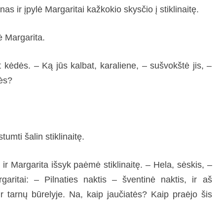
nas ir įpylė Margaritai kažkokio skysčio į stiklinaitę.
ė Margarita.
t kėdės. – Ką jūs kalbat, karaliene, – sušvokštė jis, –
nės?
umti šalin stiklinaitę.
 ir Margarita išsyk paėmė stiklinaitę. – Hela, sėskis, –
aritai: – Pilnaties naktis – šventinė naktis, ir aš
 tarnų būrelyje. Na, kaip jaučiatės? Kaip praėjo šis