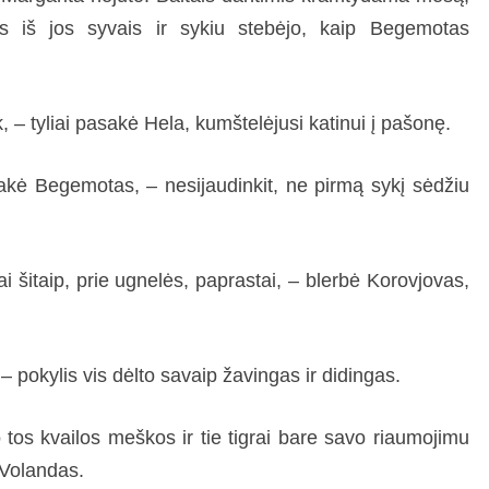
is iš jos syvais ir sykiu stebėjo, kaip Begemotas
 – tyliai pasakė Hela, kumštelėjusi katinui į pašonę.
kė Begemotas, – nesijaudinkit, ne pirmą sykį sėdžiu
i šitaip, prie ugnelės, paprastai, – blerbė Korovjovas,
 – pokylis vis dėlto savaip žavingas ir didingas.
o tos kvailos meškos ir tie tigrai bare savo riaumojimu
 Volandas.