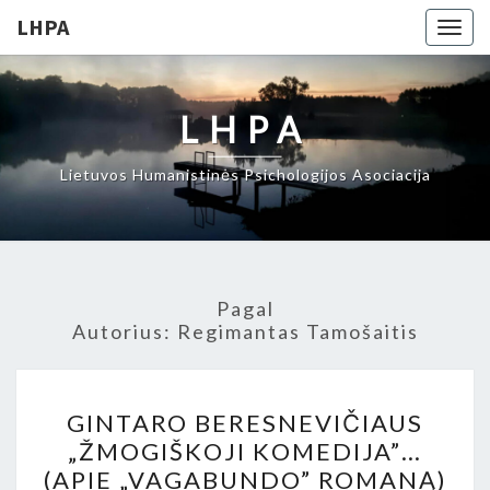
LHPA
Togg
navig
LHPA
Lietuvos Humanistinės Psichologijos Asociacija
Pagal
Autorius:
Regimantas Tamošaitis
GINTARO
GINTARO BERESNEVIČIAUS
BERESNEVIČIAUS
„ŽMOGIŠKOJI KOMEDIJA”…
„ŽMOGIŠKOJI
(APIE „VAGABUNDO” ROMANĄ)
KOMEDIJA”…