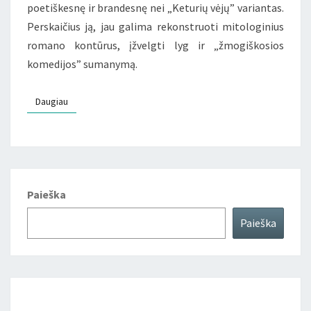
poetiškesnę ir brandesnę nei „Keturių vėjų” variantas.
Perskaičius ją, jau galima rekonstruoti mitologinius
romano kontūrus, įžvelgti lyg ir „žmogiškosios
komedijos” sumanymą.
Daugiau
Daugiau
Paieška
Paieška