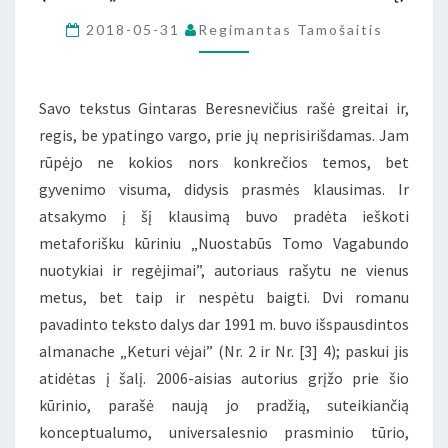
(APIE
2018-05-31
Regimantas Tamošaitis
„VAGABUNDO”
ROMANĄ)
Savo tekstus Gintaras Beresnevičius rašė greitai ir,
regis, be ypatingo vargo, prie jų neprisirišdamas. Jam
rūpėjo ne kokios nors konkrečios temos, bet
gyvenimo visuma, didysis prasmės klausimas. Ir
atsakymo į šį klausimą buvo pradėta ieškoti
metaforišku kūriniu „Nuostabūs Tomo Vagabundo
nuotykiai ir regėjimai”, autoriaus rašytu ne vienus
metus, bet taip ir nespėtu baigti. Dvi romanu
pavadinto teksto dalys dar 1991 m. buvo išspausdintos
almanache „Keturi vėjai” (Nr. 2 ir Nr. [3] 4); paskui jis
atidėtas į šalį. 2006-aisias autorius grįžo prie šio
kūrinio, parašė naują jo pradžią, suteikiančią
konceptualumo, universalesnio prasminio tūrio,