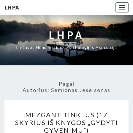
LHPA
Togg
navig
LHPA
Lietuvos Humanistinės Psichologijos Asociacija
Pagal
Autorius:
Semionas Jeselsonas
MEZGANT
MEZGANT TINKLUS (17
TINKLUS
SKYRIUS IŠ KNYGOS „GYDYTI
(17
GYVENIMU”)
SKYRIUS