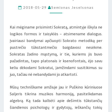
IŠ
2018-05-29
Semionas Jeselsonas
KNYGOS
„GYDYTI
GYVENIMU”)
Kai mėginame prisiminti Sokratą, atmintyje iškyla ne
logikos formos ir taisyklės – atsimename dialogus.
Įvairiausi bandymai apčiuopti Sokrato metodiką per
pustrečio tūkstantmečio baigdavosi nesėkme.
Sokratas žadino mąstymą, ir tie, kuriems jis buvo
pažadintas, tapo platonais ir ksenofontais, ėjo savu
keliu dėkodami Sokratui, įamžindami susitikimus su
juo, tačiau nė nebandydami jo atkartoti.
Mūsų techniškame amžiuje jau ir Puškino kūriniuose
Saljeris tikrina muzikos harmoniją, pasitelkdamas
algebrą. Ką tada kalbėti apie dešimtis tūkstančių
šiandienos psichologų ir gydytojų, ieškančių tokių