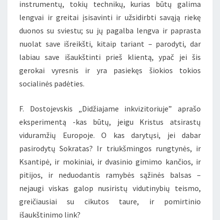
instrumentų, tokių technikų, kurias būtų galima
lengvai ir greitai įsisavinti ir užsidirbti savąją riekę
duonos su sviestu; su jų pagalba lengva ir paprasta
nuolat save išreikšti, kitaip tariant – parodyti, dar
labiau save išaukštinti prieš klientą, ypač jei šis
gerokai vyresnis ir yra pasiekęs šiokios tokios
socialinės padėties.
F. Dostojevskis „Didžiajame inkvizitoriuje” aprašo
eksperimentą -kas būtų, jeigu Kristus atsirastų
viduramžių Europoje. O kas darytųsi, jei dabar
pasirodytų Sokratas? Ir triukšmingos rungtynės, ir
Ksantipė, ir mokiniai, ir dvasinio gimimo kančios, ir
pitijos, ir neduodantis ramybės sąžinės balsas –
nejaugi viskas galop nusiristų vidutinybių teismo,
greičiausiai su cikutos taure, ir pomirtinio
išaukštinimo link?