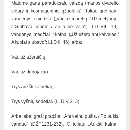
Matome gana paradoksalų vaizdą (marios dvarelio
vidury ir kosmogoninis ąžuolėlis). Toliau gretinami
vandenys ir medžiai („Vai, už marelių, / Už mėlynųjų,
/ Siūbavo liepelė / Žalia be vėjo”; LLD VII 118),
vandenys, medžiai ir kalnai („Už ežero ant kalvelės /
Ąžuolai siūbavo”; LLD III 46), arba:
Vai, už ažeraičių,
Vai, už dunojaičio
Trys aukšti kalneliai,
Trys vyšnių sodeliai. (LLD V 213)
Arba labai graži pradžia: „Ant kalnu pušis, / Po pušia
vanduo” (DŽT1231-232). O toliau: „Aukšti kalnai,