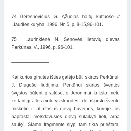
———————–
74 Beresnevičius G. Ąžuolas baltų kultuose //
Liaudies kūryba. 1996, Nr. 5, p. 8-15,96-101.
75 Laurinkienė N. Senovės lietuvių dievas
Perkūnas. V., 1996, p. 96-101.
————————
Kai kurios giraitės išties galėjo būti skirtos Perkūnui.
J. Dlugošo liudijimu, Perkūnui skirtos šventės
švęstos būtent giraitėse, o Jeronimui krikšto metu
kertant giraites moterys skundėsi „dėl iškirsto švento
miškelio ir atimtos iš dievų buveinės, kurioje jos
paprastai melsdavusios dievą sulaikyti lietų arba
saulę”. Šiame fragmente slypi tam tikra prieštara: