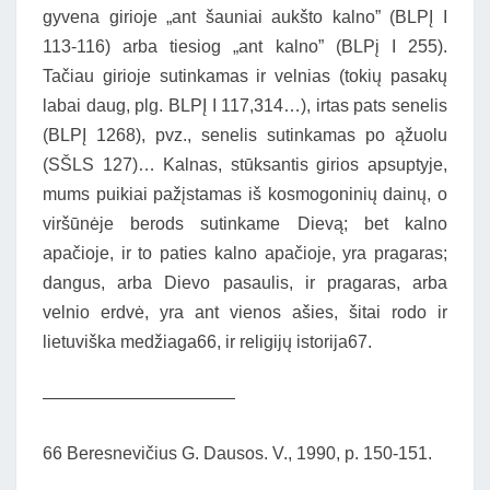
gyvena girioje „ant šauniai aukšto kalno” (BLPĮ I
113-116) arba tiesiog „ant kalno” (BLPį I 255).
Tačiau girioje sutinkamas ir velnias (tokių pasakų
labai daug, plg. BLPĮ I 117,314…), irtas pats senelis
(BLPĮ 1268), pvz., senelis sutinkamas po ąžuolu
(SŠLS 127)… Kalnas, stūksantis girios apsuptyje,
mums puikiai pažįstamas iš kosmogoninių dainų, o
viršūnėje berods sutinkame Dievą; bet kalno
apačioje, ir to paties kalno apačioje, yra pragaras;
dangus, arba Dievo pasaulis, ir pragaras, arba
velnio erdvė, yra ant vienos ašies, šitai rodo ir
lietuviška medžiaga66, ir religijų istorija67.
———————————
66 Beresnevičius G. Dausos. V., 1990, p. 150-151.