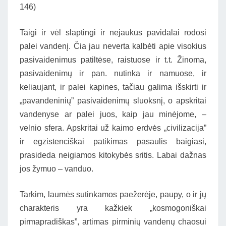
146)
Taigi ir vėl slaptingi ir nejaukūs pavidalai rodosi
palei vandenį. Čia jau neverta kalbėti apie visokius
pasivaidenimus patiltėse, raistuose ir t.t. Žinoma,
pasivaidenimų ir pan. nutinka ir namuose, ir
keliaujant, ir palei kapines, tačiau galima išskirti ir
„pavandeninių” pasivaidenimų sluoksnį, o apskritai
vandenyse ar palei juos, kaip jau minėjome, –
velnio sfera. Apskritai už kaimo erdvės „civilizacija”
ir egzistenciškai patikimas pasaulis baigiasi,
prasideda neigiamos kitokybės sritis. Labai dažnas
jos žymuo – vanduo.
Tarkim, laumės sutinkamos paežerėje, paupy, o ir jų
charakteris yra kažkiek „kosmogoniškai
pirmapradiškas”, artimas pirminių vandenų chaosui