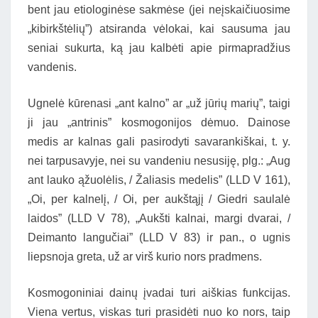
bent jau etiologinėse sakmėse (jei neįskaičiuosime
„kibirkštėlių”) atsiranda vėlokai, kai sausuma jau
seniai sukurta, ką jau kalbėti apie pirmapradžius
vandenis.
Ugnelė kūrenasi „ant kalno” ar „už jūrių marių”, taigi
ji jau „antrinis” kosmogonijos dėmuo. Dainose
medis ar kalnas gali pasirodyti savarankiškai, t. y.
nei tarpusavyje, nei su vandeniu nesusiję, plg.: „Aug
ant lauko ąžuolėlis, / Žaliasis medelis” (LLD V 161),
„Oi, per kalnelį, / Oi, per aukštąjį / Giedri saulalė
laidos” (LLD V 78), „Aukšti kalnai, margi dvarai, /
Deimanto langučiai” (LLD V 83) ir pan., o ugnis
liepsnoja greta, už ar virš kurio nors pradmens.
Kosmogoniniai dainų įvadai turi aiškias funkcijas.
Viena vertus, viskas turi prasidėti nuo ko nors, taip