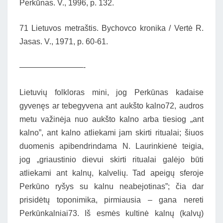
Perkūnas. V., 1996, p. 132.
71 Lietuvos metraštis. Bychovco kronika / Vertė R.
Jasas. V., 1971, p. 60-61.
————————-
Lietuvių folkloras mini, jog Perkūnas kadaise
gyvenęs ar tebegyvena ant aukšto kalno72, audros
metu važinėja nuo aukšto kalno arba tiesiog „ant
kalno”, ant kalno atliekami jam skirti ritualai; šiuos
duomenis apibendrindama N. Laurinkienė teigia,
jog „griaustinio dievui skirti ritualai galėjo būti
atliekami ant kalnų, kalvelių. Tad apeigų sferoje
Perkūno ryšys su kalnu neabejotinas”; čia dar
prisidėtų toponimika, pirmiausia – gana nereti
Perkūnkalniai73. Iš esmės kultinė kalnų (kalvų)