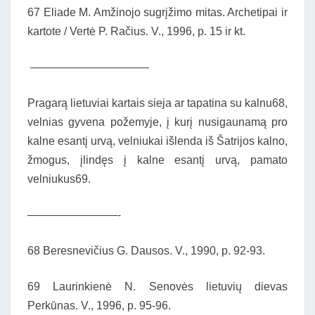
67 Eliade M. Amžinojo sugrįžimo mitas. Archetipai ir
kartote / Vertė P. Račius. V., 1996, p. 15 ir kt.
——————————–
Pragarą lietuviai kartais sieja ar tapatina su kalnu68,
velnias gyvena požemyje, į kurį nusigaunamą pro
kalne esantį urvą, velniukai išlenda iš Šatrijos kalno,
žmogus, įlindęs į kalne esantį urvą, pamato
velniukus69.
————————-
68 Beresnevičius G. Dausos. V., 1990, p. 92-93.
69 Laurinkienė N. Senovės lietuvių dievas
Perkūnas. V., 1996, p. 95-96.