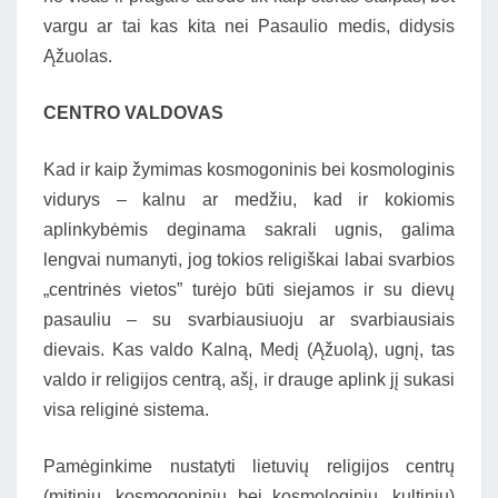
vargu ar tai kas kita nei Pasaulio medis, didysis
Ąžuolas.
CENTRO VALDOVAS
Kad ir kaip žymimas kosmogoninis bei kosmologinis
vidurys – kalnu ar medžiu, kad ir kokiomis
aplinkybėmis deginama sakrali ugnis, galima
lengvai numanyti, jog tokios religiškai labai svarbios
„centrinės vietos” turėjo būti siejamos ir su dievų
pasauliu – su svarbiausiuoju ar svarbiausiais
dievais. Kas valdo Kalną, Medį (Ąžuolą), ugnį, tas
valdo ir religijos centrą, ašį, ir drauge aplink jį sukasi
visa religinė sistema.
Pamėginkime nustatyti lietuvių religijos centrų
(mitinių, kosmogoninių bei kosmologinių, kultinių)