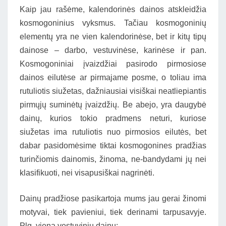
Kaip jau rašėme, kalendorinės dainos atskleidžia
kosmogoninius vyksmus. Tačiau kosmogoninių
elementų yra ne vien kalendorinėse, bet ir kitų tipų
dainose – darbo, vestuvinėse, karinėse ir pan.
Kosmogoniniai įvaizdžiai pasirodo pirmosiose
dainos eilutėse ar pirmajame posme, o toliau ima
rutuliotis siužetas, dažniausiai visiškai neatliepiantis
pirmųjų suminėtų įvaizdžių. Be abejo, yra daugybė
dainų, kurios tokio pradmens neturi, kuriose
siužetas ima rutuliotis nuo pirmosios eilutės, bet
dabar pasidomėsime tiktai kosmogonines pradžias
turinčiomis dainomis, žinoma, ne-bandydami jų nei
klasifikuoti, nei visapusiškai nagrinėti.
Dainų pradžiose pasikartoja mums jau gerai žinomi
motyvai, tiek pavieniui, tiek derinami tarpusavyje.
Plg. vieną vestuvinių dainų: