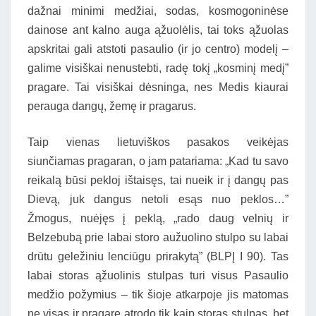
dažnai minimi medžiai, sodas, kosmogoninėse
dainose ant kalno auga ąžuolėlis, tai toks ąžuolas
apskritai gali atstoti pasaulio (ir jo centro) modelį –
galime visiškai nenustebti, radę tokį „kosminį medį”
pragare. Tai visiškai dėsninga, nes Medis kiaurai
perauga dangų, žemę ir pragarus.
Taip vienas lietuviškos pasakos veikėjas
siunčiamas pragaran, o jam patariama: „Kad tu savo
reikalą būsi pekloj ištaisęs, tai nueik ir į dangų pas
Dievą, juk dangus netoli esąs nuo peklos…”
Žmogus, nuėjęs į peklą, „rado daug velnių ir
Belzebubą prie labai storo aužuolino stulpo su labai
drūtu geležiniu lenciūgu prirakytą” (BLPĮ I 90). Tas
labai storas ąžuolinis stulpas turi visus Pasaulio
medžio požymius – tik šioje atkarpoje jis matomas
ne visas ir pragare atrodo tik kaip storas stulpas, bet