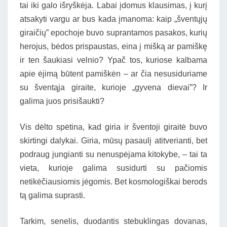
tai iki galo išryškėja. Labai įdomus klausimas, į kurį
atsakyti vargu ar bus kada įmanoma: kaip „šventųjų
giraičių” epochoje buvo suprantamos pasakos, kurių
herojus, bėdos prispaustas, eina į mišką ar pamiškę
ir ten šaukiasi velnio? Ypač tos, kuriose kalbama
apie ėjimą būtent pamiškėn – ar čia nesusiduriame
su šventąja giraite, kurioje „gyvena dievai”? Ir
galima juos prisišaukti?
Vis dėlto spėtina, kad giria ir šventoji giraitė buvo
skirtingi dalykai. Giria, mūsų pasaulį atitverianti, bet
podraug jungianti su nenuspėjama kitokybe, – tai ta
vieta, kurioje galima susidurti su pačiomis
netikėčiausiomis jėgomis. Bet kosmologiškai berods
tą galima suprasti.
Tarkim, senelis, duodantis stebuklingas dovanas,