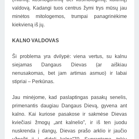
valdovą. Kadangi tuos centrus žymi trys mūsų jau
minėtos mitologemos, trumpai panagrinėkime
kiekvieną iš jų.
KALNO VALDOVAS
Ši problema yra dvilypė: viena vertus, su kalnu
siejamas Dangaus Dievas (ar aiškiau
nenusakomas, bet jam artimas asmuo) ir labai
stipriai – Perkūnas.
Jau minėjome, kad paslaptingas pasakų senelis,
primenantis daugiau Dangaus Dievą, gyvena ant
kalno. Kai kuriose pasakose ir sakmėse Dievas
kviečiasi žmogų „ant kalnelio”, ir iš ten juodu
nuskrenda į dangų, Dievas prašo arklio ir jaučio