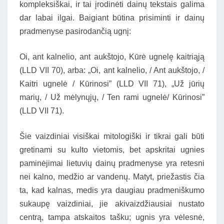
kompleksiškai, ir tai įrodinėti dainų tekstais galima
dar labai ilgai. Baigiant būtina prisiminti ir dainų
pradmenyse pasirodančią ugnį:
Oi, ant kalnelio, ant aukštojo, Kūrė ugnelę kaitriąją
(LLD VII 70), arba: „Oi, ant kalnelio, / Ant aukštojo, /
Kaitri ugnelė / Kūrinosi” (LLD VII 71), „Už jūrių
marių, / Už mėlynųjų, / Ten rami ugnelė/ Kūrinosi”
(LLD VII 71).
Šie vaizdiniai visiškai mitologiški ir tikrai gali būti
gretinami su kulto vietomis, bet apskritai ugnies
paminėjimai lietuvių dainų pradmenyse yra retesni
nei kalno, medžio ar vandenų. Matyt, priežastis čia
ta, kad kalnas, medis yra daugiau pradmeniškumo
sukaupę vaizdiniai, jie akivaizdžiausiai nustato
centrą, tampa atskaitos tašku; ugnis yra vėlesnė,