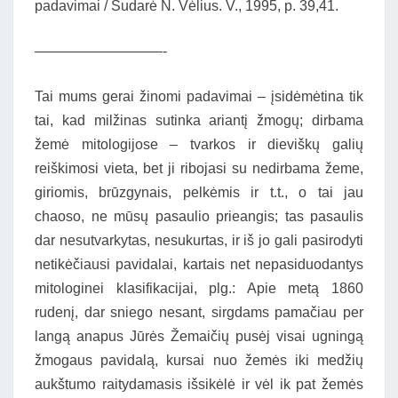
padavimai / Sudarė N. Vėlius. V., 1995, p. 39,41.
—————————-
Tai mums gerai žinomi padavimai – įsidėmėtina tik
tai, kad milžinas sutinka ariantį žmogų; dirbama
žemė mitologijose – tvarkos ir dieviškų galių
reiškimosi vieta, bet ji ribojasi su nedirbama žeme,
giriomis, brūzgynais, pelkėmis ir t.t., o tai jau
chaoso, ne mūsų pasaulio prieangis; tas pasaulis
dar nesutvarkytas, nesukurtas, ir iš jo gali pasirodyti
netikėčiausi pavidalai, kartais net nepasiduodantys
mitologinei klasifikacijai, plg.: Apie metą 1860
rudenį, dar sniego nesant, sirgdams pamačiau per
langą anapus Jūrės Žemaičių pusėj visai ugningą
žmogaus pavidalą, kursai nuo žemės iki medžių
aukštumo raitydamasis išsikėlė ir vėl ik pat žemės