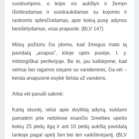
susitrumpino, o teipo vis aukštyn ir žemyn
išsitiesdamas ir susitraukdamas su kojomis ir
rankomis splėsčiodamas, apie kokią pusę adynos
besišėlydamas, visai prapuolė. (BLV 147)
Mūsų požiūriu čia įdomu, kad žmogus mato tą
pavidalą „anapus”, kitoje upės pusėje, t. y.
mitologiškai periferijoje. Be to, jau kalbėjome, kad
velniai bei raganos siejami su vandenimis, čia vėl –
keista anapusinė esybė šėlsta už vandens.
Arba vėl panaši sakmė:
Kartą skunėj, vėlai apie dvyliktą adyną, kuldami
pamatėm prie netoliese esančio Smelties upelio
kokių 25 pėdų ilgą ir ant 10 pėdų aukštą pavidalą
lankoje pagal upelį šen bei ten vaikštinėjantį. (BLV