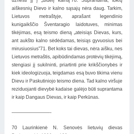
užnešti jj į „didelį kalną”70. Suprantama, tokių
aiškesnių Dievo ir kalno sąsajų nėra daug. Tarkim,
Lietuvos metraštyje, aprašant legendinio
kunigaikščio Šventaragio laidotuves, minimas
tikėjimas, esą teismo dieną „ateisiąs Dievas, kurs,
ant aukšto kalno sėdėdamas, teisiąs gyvuosius bei
mirusiuosius”71. Bet koks tai dievas, nėra aišku, nes
Lietuvos metraštis, apibūdindamas protėvių tikėjimą,
stengiasi jį sukilninti, priartinti prie krikščionybės ir
kiek ideologizuoja, teigdamas esą buvo tikima vienu
Dievu ir Paskutiniojo teismo diena. Tad kalno viršuje
reziduojanti dievybė kadaise galėjo būti suprantama
ir kaip Dangaus Dievas, ir kaip Perkūnas.
————————-
70 Laurinkienė N. Senovės lietuvių dievas