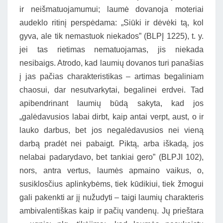
ir neišmatuojamumui; laumė dovanoja moteriai
audeklo ritinį perspėdama: „Siūki ir dėvėki tą, kol
gyva, ale tik nemastuok niekados” (BLPĮ 1225), t. y.
jei tas rietimas nematuojamas, jis niekada
nesibaigs. Atrodo, kad laumių dovanos turi panašias
į jas pačias charakteristikas – artimas begaliniam
chaosui, dar nesutvarkytai, begalinei erdvei. Tad
apibendrinant laumių būdą sakyta, kad jos
„galėdavusios labai dirbt, kaip antai verpt, aust, o ir
lauko darbus, bet jos negalėdavusios nei vieną
darbą pradėt nei pabaigt. Piktą, arba iškadą, jos
nelabai padarydavo, bet tankiai gero” (BLPJI 102),
nors, antra vertus, laumės apmaino vaikus, o,
susiklosčius aplinkybėms, tiek kūdikiui, tiek žmogui
gali pakenkti ar jį nužudyti – taigi laumių charakteris
ambivalentiškas kaip ir pačių vandenų. Jų prieštara