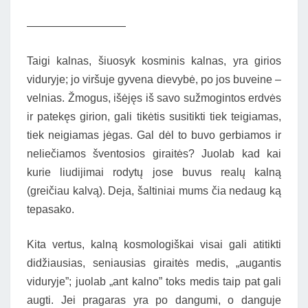
—————————
Taigi kalnas, šiuosyk kosminis kalnas, yra girios
viduryje; jo viršuje gyvena dievybė, po jos buveine –
velnias. Žmogus, išėjęs iš savo sužmogintos erdvės
ir patekęs girion, gali tikėtis susitikti tiek teigiamas,
tiek neigiamas jėgas. Gal dėl to buvo gerbiamos ir
neliečiamos šventosios giraitės? Juolab kad kai
kurie liudijimai rodytų jose buvus realų kalną
(greičiau kalvą). Deja, šaltiniai mums čia nedaug ką
tepasako.
Kita vertus, kalną kosmologiškai visai gali atitikti
didžiausias, seniausias giraitės medis, „augantis
viduryje”; juolab „ant kalno” toks medis taip pat gali
augti. Jei pragaras yra po dangumi, o danguje