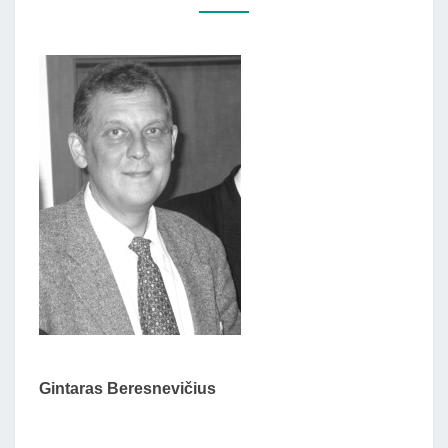
G.
BERESNEVIČIAUS
KNYGOS
„LIETUVIŲ
RELIGIJA
IR
…”)
Gintaras Beresnevičius