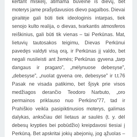
kertant miškelį, atimama buveinė iš dievų, bet
moterys jame prašydavusios dievo pagalbos. Dievai
giraitėje gali būti tiek ideologinis intarpas, tiek
senojo kulto realija, o dievas, tvarkantis atmosferos
reiškinius, gali būti tik vienas – tai Perkūnas. Mat,
lietuvių tautosakos teigimu, Dievas Perkūnui
pavedęs valdyti visą orą, ir Perkūnas jį valdo, bet
negali nusileisti ant žemės; Perkūnas gyvena „tarp
dangaus ir pragaro”, „mėlynuose debesyse”,
„debesyse”, „nuolat gyvena ore, debesyse” ir t.t.76
Pasak ne visada patikimo, bet šįsyk prie visos
medžiagos derančio Teodoro Narbuto, „oro
permainos priklauso nuo Perkūno”77, tad ir
Prahiškio veikla pasipiktinusios moterys, galimas
dalykas, anksčiau dėl lietaus ar saulės (t. y. dėl
debesų krypties bei pobūdžio) kreipdavosi tiesiai į
Perkūną. Bet apskritai jokių abejonių, jog ąžuolas –