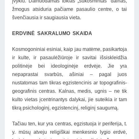
įvykiu. Dainuodamas tokias „sukosmintas” dainas,
žmogus atsiduria pačiame pasaulio centre, o tai
švenčiausia ir saugiausia vieta.
ERDVINĖ SAKRALUMO SKAIDA
Kosmogoniniai esiniai, kaip jau matėme, pasikartoja
ir kulte, ir pasaulėžiūroje ir savitai išsiskleidžia
politinėje bei ideologinėje erdvėje. Jie yra
nepaprastai svarbūs, ašiniai – pagal juos
nustatomas tam tikras egzistencinis ar topografinis-
geografinis centras. Kalnas, medis, ugnis – ne tik
kulto vietas įcentrinantys dalykai, jie suteikia ir tam
tikrą psichologinį, egzistencinį, religinį saugumą.
Tačiau ten, kur yra centras, egzistuoja ir periferija, t.
y. mūsų atveju religiškai menkesnio lygio erdvė,