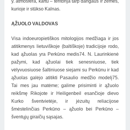
y. atmosfera, kartu – teritorija tarp dangaus ir žemės,
kurioje ir stūkso Kalnas.
ĄŽUOLO VALDOVAS
Visa indoeuropietiškos mitologijos medžiaga ir jos
atitikmenys lietuviškoje (baltiškoje) tradicijoje rodo,
kad ąžuolas yra Perkūno medis74. N. Laurinkienė
pažymi, kad ąžuolai tiek senesniuose, tiek
vėlyvuosiuose šaltiniuose siejami su Perkūnu ir kad
ąžuolas galėjo atitikti Pasaulio medžio modelį75.
Tai mes jau matėme; galime prisiminti ir ąžuolo
reikšmę Rikojote ir Heiligenbeil esančioje dievo
Kurko šventvietėje, ir jėzuitų reliacijose
šmėstelinčias Perkūno – ąžuolo bei Perkūno –
šventųjų giraičių sąsajas.