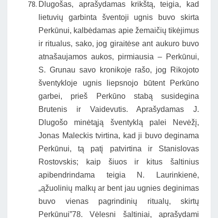
Dlugošas, aprašydamas krikštą, teigia, kad
lietuvių garbinta šventoji ugnis buvo skirta
Perkūnui, kalbėdamas apie žemaičių tikėjimus
ir ritualus, sako, jog giraitėse ant aukuro buvo
atnašaujamos aukos, pirmiausia – Perkūnui,
S. Grunau savo kronikoje rašo, jog Rikojoto
šventykloje ugnis liepsnojo būtent Perkūno
garbei, prieš Perkūno stabą susidegina
Brutenis ir Vaidevutis. Aprašydamas J.
Dlugošo minėtąją šventyklą palei Nevėžį,
Jonas Maleckis tvirtina, kad ji buvo deginama
Perkūnui, tą patį patvirtina ir Stanislovas
Rostovskis; kaip šiuos ir kitus šaltinius
apibendrindama teigia N. Laurinkienė,
„ąžuolinių malkų ar bent jau ugnies deginimas
buvo vienas pagrindinių ritualų, skirtų
Perkūnui”78. Vėlesni šaltiniai, aprašydami