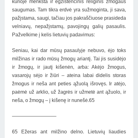
kurioje menksta ir egzistencinis religinis žmogaus
saugumas. Tam tikra erdvė yra sužmoginta, ji sava,
pažįstama, saugi, tačiau jos pakraščiuose prasideda
velniavų, nepažįstamų, pavojingų galių pasaulis.
Pažvelkime į kelis lietuvių padavimus:
Seniau, kai dar mūsų pasaulyje nebuvo, ėjo toks
milžinas ir rado mūsų žmogų ariantį. Tai jis susidėjo
ir žmogų, ir jautį kišenėn, arba: Akėjo žmogus,
vasarojų sėjo ir žiūri – ateina labai didelis storas
žmogus ir neša ant peties ąžuolą išrovęs. Ir atėjo,
paėmė už arklio, už žagrės ir užmetė ant ąžuolo, ir
neša, o žmogų – į kišenę ir nunešė.65
—————————
65 Ežeras ant milžino delno. Lietuvių liaudies