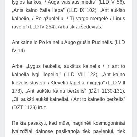
lygios lankos, / Auga vaisiaus medis” (LLD V 56),
„Anta kalno žalia liepa” (LLD IX 102), „Ant aukšto
kalnelio, / Po ąžuolėliu, / Tį vargo mergelė / Linus
ravėjo” (LLD IV 254). Arba tikrai šedevras:
Ant kalnelio Po kalneliu Augo grūšia Pucinėlis. (LLD
IV 14)
Arba: „Lygus laukelis, aukštus kalnelis / Ir ant to
kalnelia lygi liepeliai” (LLD VIII 122), „Ant kalno
klevelis stovėjo, / Klevelio lapeliai mirgėjo” (LLD VIII
178), „Ant aukštu kalnu berželis” (DŽT 1130-131),
„Oi, aukšti aukšti kalneliai, / Ant to kalnelio berželis”
(DŽT 1129) irt. t.
Reikia pasakyti, kad mūsų nagrinėti kosmogoniniai
įvaizdžiai dainose pasikartoja tiek pavieniui, tiek