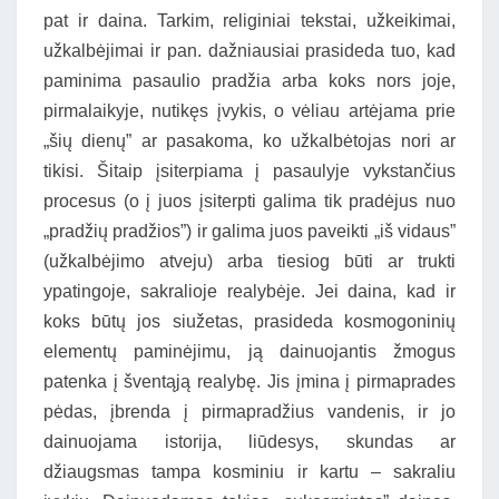
pat ir daina. Tarkim, religiniai tekstai, užkeikimai,
užkalbėjimai ir pan. dažniausiai prasideda tuo, kad
paminima pasaulio pradžia arba koks nors joje,
pirmalaikyje, nutikęs įvykis, o vėliau artėjama prie
„šių dienų” ar pasakoma, ko užkalbėtojas nori ar
tikisi. Šitaip įsiterpiama į pasaulyje vykstančius
procesus (o į juos įsiterpti galima tik pradėjus nuo
„pradžių pradžios”) ir galima juos paveikti „iš vidaus”
(užkalbėjimo atveju) arba tiesiog būti ar trukti
ypatingoje, sakralioje realybėje. Jei daina, kad ir
koks būtų jos siužetas, prasideda kosmogoninių
elementų paminėjimu, ją dainuojantis žmogus
patenka į šventąją realybę. Jis įmina į pirmaprades
pėdas, įbrenda į pirmapradžius vandenis, ir jo
dainuojama istorija, liūdesys, skundas ar
džiaugsmas tampa kosminiu ir kartu – sakraliu