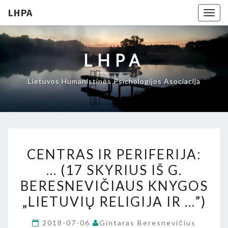
LHPA
Togg
navig
LHPA
Lietuvos Humanistinės Psichologijos Asociacija
CENTRAS
CENTRAS IR PERIFERIJA:
IR
… (17 SKYRIUS IŠ G.
PERIFERIJA:
BERESNEVIČIAUS KNYGOS
…
(17
„LIETUVIŲ RELIGIJA IR …”)
SKYRIUS
2018-07-06
Gintaras Beresnevičius
IŠ