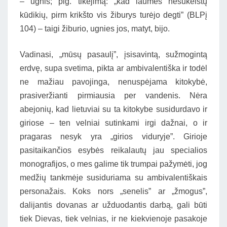
– ugnis; plg. tikėjimą: „kad laumės nesukeistų
kūdikių, pirm krikšto vis žiburys turėjo degti” (BLPį
104) – taigi žiburio, ugnies jos, matyt, bijo.
Vadinasi, „mūsų pasaulį”, įsisavintą, sužmogintą
erdvę, supa svetima, pikta ar ambivalentiška ir todėl
ne mažiau pavojinga, nenuspėjama kitokybė,
prasiveržianti pirmiausia per vandenis. Nėra
abejonių, kad lietuviai su ta kitokybe susidurdavo ir
giriose – ten velniai sutinkami irgi dažnai, o ir
pragaras nesyk yra „girios viduryje”. Girioje
pasitaikančios esybės reikalautų jau specialios
monografijos, o mes galime tik trumpai pažymėti, jog
medžių tankmėje susiduriama su ambivalentiškais
personažais. Koks nors „senelis” ar „žmogus”,
dalijantis dovanas ar užduodantis darbą, gali būti
tiek Dievas, tiek velnias, ir ne kiekvienoje pasakoje