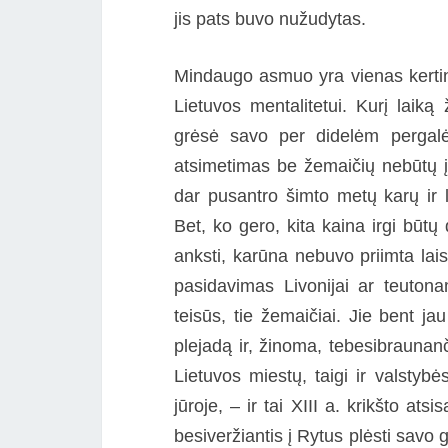
jis pats buvo nužudytas.
Mindaugo asmuo yra vienas kertini
Lietuvos mentalitetui. Kurį laiką
grėsė savo per didelėm pergalė
atsimetimas be žemaičių nebūtų į
dar pusantro šimto metų karų ir l
Bet, ko gero, kita kaina irgi būt
anksti, karūna nebuvo priimta lais
pasidavimas Livonijai ar teutona
teisūs, tie žemaičiai. Jie bent j
plejadą ir, žinoma, tebesibraunan
Lietuvos miestų, taigi ir valsty
jūroje, – ir tai XIII a. krikšto 
besiveržiantis į Rytus plėsti savo