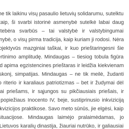
ne tik laikinu visų pasaulio lietuvių solidarumu, sutelktu
taip, ši svarbi istorinė asmenybė sutelkė labai daug
ebėra svarbūs – tai valstybė ir valstybingumai
nybė, o visų pirma tradicija, kaip kuriam ji rodosi. Nėra
objektyvūs mazginiai taškai, ir kuo prieštaringesni šie
vertinimo amplitudę. Mindaugas – tiesiog tobula figūra
ad apima egzistencines prieštaras ir leidžia kiekvienam
 skonį, simpatijas. Mindaugas – ne tik meilė, žudanti
riterio ir karaliaus patriotizmas – bet ir žudymai dėl
i priešams, ir sąjungos su pikčiausiais priešais, ir
popiežiaus Inocento IV, beje, sustiprinusio inkviziciją
vizicijos praktikose. Savo meto sūnūs, jie elgėsi, kaip
ituacijose. Mindaugas laimėjo pralaimėdamas, jo
 Lietuvos karalių dinastija, žiauriai nutrūko, ir galiausiai