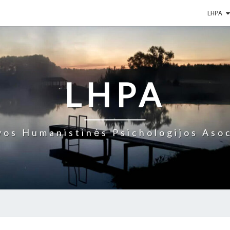
LHPA
LHPA
vos Humanistinės Psichologijos Asoc