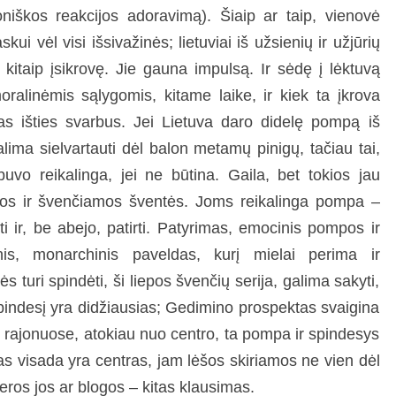
niškos reakcijos adoravimą). Šiaip ar taip, vienovė
kui vėl visi išsivažinės; lietuviai iš užsienių ir užjūrių
r kitaip įsikrovę. Jie gauna impulsą. Ir sėdę į lėktuvą
moralinėmis sąlygomis, kitame laike, ir kiek ta įkrova
mas išties svarbus. Jei Lietuva daro didelę pompą iš
ma sielvartauti dėl balon metamų pinigų, tačiau tai,
uvo reikalinga, jei ne būtina. Gaila, bet tokios jau
amos ir švenčiamos šventės. Joms reikalinga pompa –
ti ir, be abejo, patirti. Patyrimas, emocinis pompos ir
nis, monarchinis paveldas, kurį mielai perima ir
s turi spindėti, ši liepos švenčių serija, galima sakyti,
į spindesį yra didžiausias; Gedimino prospektas svaigina
 rajonuose, atokiau nuo centro, ta pompa ir spindesys
as visada yra centras, jam lėšos skiriamos ne vien dėl
 geros jos ar blogos – kitas klausimas.