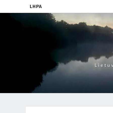
LHPA
Lietu