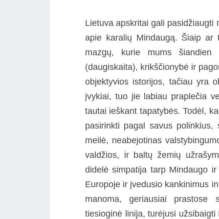
Lietuva apskritai gali pasidžiaugti 
apie karalių Mindaugą. Šiaip ar 
mazgų, kurie mums šiandien t
(daugiskaita), krikščionybė ir pago
objektyvios istorijos, tačiau yra 
įvykiai, tuo jie labiau praplečia 
tautai ieškant tapatybės. Todėl, k
pasirinkti pagal savus polinkius,
meilė, neabejotinas valstybingumo 
valdžios, ir baltų žemių užrašyma
didelė simpatija tarp Mindaugo ir 
Europoje ir įvedusio kankinimus ink
manoma, geriausiai prastose s
tiesioginė linija, turėjusi užsibaigti