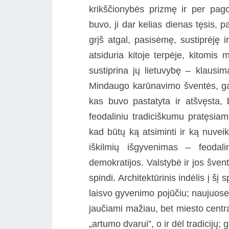
krikščionybės prizmę ir per pago
buvo, ji dar kelias dienas tęsis, pas
grįš atgal, pasisėmę, sustiprėję i
atsiduria kitoje terpėje, kitomis 
sustiprina jų lietuvybę – klausi
Mindaugo karūnavimo šventės, gali
kas buvo pastatyta ir atšvęsta, b
feodaliniu tradiciškumu pratęsi
kad būtų ką atsiminti ir ką nuveik
iškilmių išgyvenimas – feodali
demokratijos. Valstybė ir jos šventė
spindi. Architektūrinis indėlis į š
laisvo gyvenimo pojūčiu; naujuose
jaučiami mažiau, bet miesto centr
„artumo dvarui”, o ir dėl tradicijų;