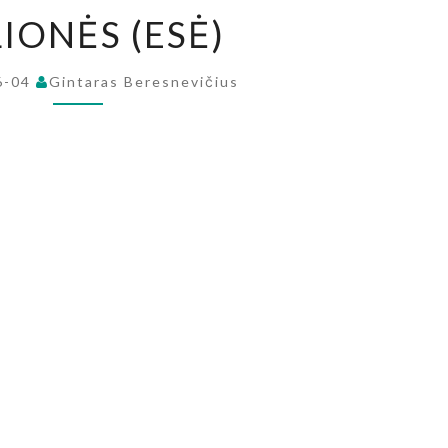
DĖLIONĖS
IONĖS (ESĖ)
(ESĖ)
6-04
Gintaras Beresnevičius