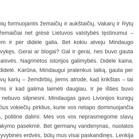
ų formuojantis žemaičių ir aukštaičių, Vakarų ir Rytų
 žemaičiai net grėsė Lietuvos valstybės tęstinumui –
m ir per didele galia. Bet kokiu atveju Mindaugo
vykęs. Gerai ar blogai? Gal ir gerai, nes buvo gauta
aisvės. Nagrinėtos istorijos galimybės. Didele kaina.
ų didelė. Karūna, Mindaugui pralenkus laiką, gauta per
vų karių – žemdirbių, jiems atrodė, kad krikštas – tai
ms ir kad galima laimėti daugiau. Ir jie išties buvo
au nebuvo silpnesni. Mindaugas gavo Livonijos kunigų
čius vokiečių pirklius, kurie vos netapo dominuojančia
bės, politine dalimi. Mes vos vos neprasmegome slavų
atsisakymo pasekmė. Bet germanų vandenynas, nuolatos
 gyvybinės erdvės, būtų mus visai paskandinęs. Lenkija