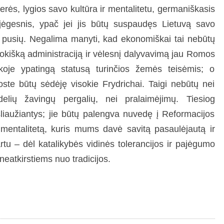
erės, lygios savo kultūra ir mentalitetu, germaniškasis
jėgesnis, ypač jei jis būtų suspaudęs Lietuvą savo
os pusių. Negalima manyti, kad ekonomiškai tai nebūtų
 vokišką administraciją ir vėlesnį dalyvavimą jau Romos
tikoje ypatingą statusą turinčios žemės teisėmis; o
Soste būtų sėdėję visokie Frydrichai. Taigi nebūtų nei
elių žavingų pergalių, nei pralaimėjimų. Tiesiog
šliaužiantys; jie būtų palengva nuvedę į Reformacijos
 mentalitetą, kuris mums davė savitą pasaulėjautą ir
rtu – dėl katalikybės vidinės tolerancijos ir pajėgumo
 neatkirstiems nuo tradicijos.