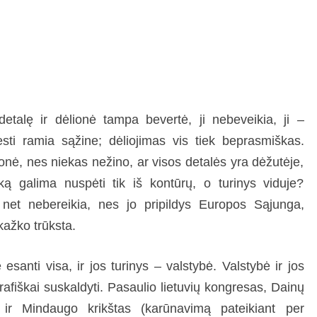
etalę ir dėlionė tampa bevertė, ji nebeveikia, ji –
esti ramia sąžine; dėliojimas vis tiek beprasmiškas.
ionė, nes niekas nežino, ar visos detalės yra dėžutėje,
ką galima nuspėti tik iš kontūrų, o turinys viduje?
 net nebereikia, nes jo pripildys Europos Sąjunga,
kažko trūksta.
santi visa, ir jos turinys – valstybė. Valstybė ir jos
eografiškai suskaldyti. Pasaulio lietuvių kongresas, Dainų
ir Mindaugo krikštas (karūnavimą pateikiant per