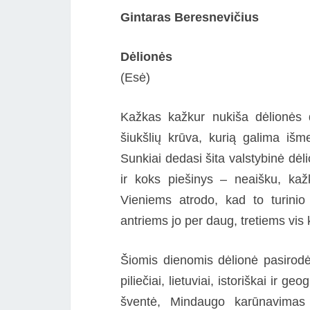
Gintaras Beresnevičius
Dėlionės
(Esė)
Kažkas kažkur nukiša dėlionės d
šiukšlių krūva, kurią galima išm
Sunkiai dedasi šita valstybinė dėl
ir koks piešinys – neaišku, kaž
Vieniems atrodo, kad to turinio
antriems jo per daug, tretiems vis 
Šiomis dienomis dėlionė pasirodė e
piliečiai, lietuviai, istoriškai ir g
šventė, Mindaugo karūnavimas 