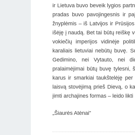
ir Lietuva buvo beveik lygios partn
pradas buvo pavojingesnis ir pa
žnyplėmis – iš Latvijos ir Prūsij
išėję į naudą. Bet tai būtų reiškę
vokiečių imperijos vidinėje poli
karaliais lietuviai nebūtų buvę. 
Gedimino, nei Vytauto, nei did
pralaimėjimai būtų buvę tylesni, 
karus ir smarkiai taukštelėję per
laisvą stovėjimą prieš Dievą, o ka
įimti archajines formas – leido likti
„Šiaurės Atėnai”