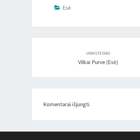
Esė
Įrašo
naršymas
ANKSTESNIS
Vilkai Purve (Esė)
Komentarai išjungti.