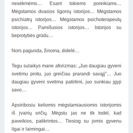
nesėkmėms… Esant tokiems poreikiams…
Mėgstamos dvasios ligonių istorijos… Mėgstamos
psichiatrų istorijos… Mėgstamos psichoterapeutų
istorijos… Pamišusios istorijos… Istorijos su
beprotybės grūdu…
Nors pagunda, žinoma, didelė…
Tegu sulaikys mane aforizmas: „Juo daugiau gyveni
svetimu protu, juo greičiau prarandi savąjį”… Juo
daugiau gyveni svetima patirtimi, juo sunkiau įgyji
savo…
Apsiribosiu keliomis mėgstamiausiomis istorijomis
iš įvairių sričių. Mėgstu jas ne tik todėl, kad
paveikios, patikrintos… Tiesiog su jomis gyvenu
ilgai ir laimingai…