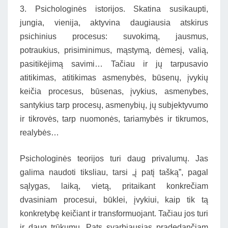
3. Psichologinės istorijos. Skatina susikaupti,
jungia, vienija, aktyvina daugiausia atskirus
psichinius procesus: suvokimą, jausmus,
potraukius, prisiminimus, mąstymą, dėmesį, valią,
pasitikėjimą savimi… Tačiau ir jų tarpusavio
atitikimas, atitikimas asmenybės, būsenų, įvykių
keičia procesus, būsenas, įvykius, asmenybes,
santykius tarp procesų, asmenybių, jų subjektyvumo
ir tikrovės, tarp nuomonės, tariamybės ir tikrumos,
realybės…
Psichologinės teorijos turi daug privalumų. Jas
galima naudoti tiksliau, tarsi „į patį tašką”, pagal
sąlygas, laiką, vietą, pritaikant konkrečiam
dvasiniam procesui, būklei, įvykiui, kaip tik tą
konkretybę keičiant ir transformuojant. Tačiau jos turi
ir daug trūkumų. Pats svarbiausias pradedančiam