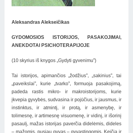
Aleksandras Alekseičikas
GYDOMOSIOS ISTORIJOS, PASAKOJIMAI,
ANEKDOTAI PSICHOTERAPIJOJE
(10 skyrius iš knygos „Gydyti gyvenimu”)
Tai istorijos, apimančios „žodžius”, „sakinius”, tai
„paveikslai”, kurie „tvarko”, formuoja pasakojimą,
padeda rastis mikro- ir makroistorijoms, kurie
įkvepia gyvybės, sudvasina ir pojūčius, ir jausmus, ir
instinktus, ir atmintį, ir protą, ir asmenybę, ir
tolimesnę, ir artimesnę visuomenę, ir vidinį, ir išorinį
pasaulį, mažas istorijas paverčia didelėmis, dideles
– mažomis, pusiau gyvas – gyvastingomis. Keičia ir