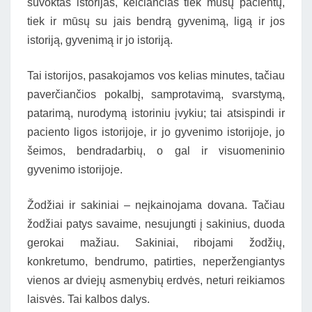
suvoktas istorijas, keičiančias tiek mūsų pacientų,
tiek ir mūsų su jais bendrą gyvenimą, ligą ir jos
istoriją, gyvenimą ir jo istoriją.
Tai istorijos, pasakojamos vos kelias minutes, tačiau
paverčiančios pokalbį, samprotavimą, svarstymą,
patarimą, nurodymą istoriniu įvykiu; tai atsispindi ir
paciento ligos istorijoje, ir jo gyvenimo istorijoje, jo
šeimos, bendradarbių, o gal ir visuomeninio
gyvenimo istorijoje.
Žodžiai ir sakiniai – neįkainojama dovana. Tačiau
žodžiai patys savaime, nesujungti į sakinius, duoda
gerokai mažiau. Sakiniai, ribojami žodžių,
konkretumo, bendrumo, patirties, neperžengiantys
vienos ar dviejų asmenybių erdvės, neturi reikiamos
laisvės. Tai kalbos dalys.