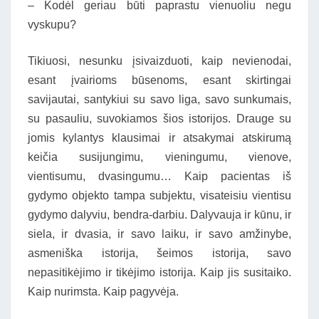
– Kodėl geriau būti paprastu vienuoliu negu
vyskupu?
Tikiuosi, nesunku įsivaizduoti, kaip nevienodai,
esant įvairioms būsenoms, esant skirtingai
savijautai, santykiui su savo liga, savo sunkumais,
su pasauliu, suvokiamos šios istorijos. Drauge su
jomis kylantys klausimai ir atsakymai atskirumą
keičia susijungimu, vieningumu, vienove,
vientisumu, dvasingumu… Kaip pacientas iš
gydymo objekto tampa subjektu, visateisiu vientisu
gydymo dalyviu, bendra-darbiu. Dalyvauja ir kūnu, ir
siela, ir dvasia, ir savo laiku, ir savo amžinybe,
asmeniška istorija, šeimos istorija, savo
nepasitikėjimo ir tikėjimo istorija. Kaip jis susitaiko.
Kaip nurimsta. Kaip pagyvėja.