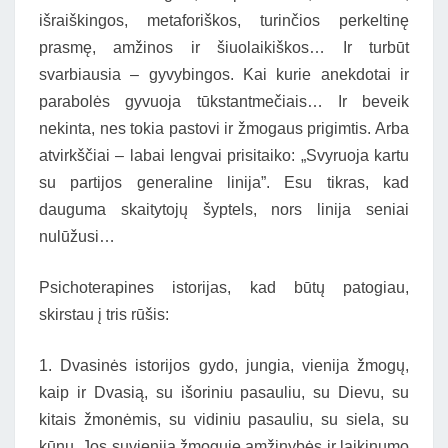
išraiškingos, metaforiškos, turinčios perkeltinę
prasmę, amžinos ir šiuolaikiškos… Ir turbūt
svarbiausia – gyvybingos. Kai kurie anekdotai ir
parabolės gyvuoja tūkstantmečiais… Ir beveik
nekinta, nes tokia pastovi ir žmogaus prigimtis. Arba
atvirkščiai – labai lengvai prisitaiko: „Svyruoja kartu
su partijos generaline linija”. Esu tikras, kad
dauguma skaitytojų šyptels, nors linija seniai
nulūžusi…
Psichoterapines istorijas, kad būtų patogiau,
skirstau į tris rūšis:
1. Dvasinės istorijos gydo, jungia, vienija žmogų,
kaip ir Dvasią, su išoriniu pasauliu, su Dievu, su
kitais žmonėmis, su vidiniu pasauliu, su siela, su
kūnu. Jos suvienija žmoguje amžinybės ir laikinumo