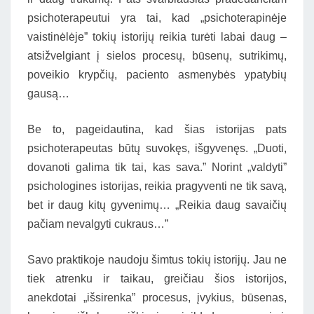
psichoterapeutui yra tai, kad „psichoterapinėje
vaistinėlėje” tokių istorijų reikia turėti labai daug –
atsižvelgiant į sielos procesų, būsenų, sutrikimų,
poveikio krypčių, paciento asmenybės ypatybių
gausą…
Be to, pageidautina, kad šias istorijas pats
psichoterapeutas būtų suvokęs, išgyvenęs. „Duoti,
dovanoti galima tik tai, kas sava.” Norint „valdyti”
psichologines istorijas, reikia pragyventi ne tik savą,
bet ir daug kitų gyvenimų… „Reikia daug savaičių
pačiam nevalgyti cukraus…”
Savo praktikoje naudoju šimtus tokių istorijų. Jau ne
tiek atrenku ir taikau, greičiau šios istorijos,
anekdotai „išsirenka” procesus, įvykius, būsenas,