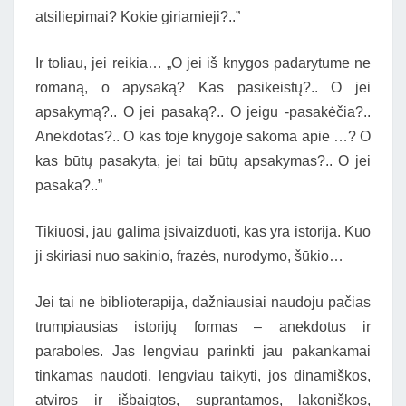
atsiliepimai? Kokie giriamieji?..”
Ir toliau, jei reikia… „O jei iš knygos padarytume ne
romaną, o apysaką? Kas pasikeistų?.. O jei
apsakymą?.. O jei pasaką?.. O jeigu -pasakėčia?..
Anekdotas?.. O kas toje knygoje sakoma apie …? O
kas būtų pasakyta, jei tai būtų apsakymas?.. O jei
pasaka?..”
Tikiuosi, jau galima įsivaizduoti, kas yra istorija. Kuo
ji skiriasi nuo sakinio, frazės, nurodymo, šūkio…
Jei tai ne biblioterapija, dažniausiai naudoju pačias
trumpiausias istorijų formas – anekdotus ir
paraboles. Jas lengviau parinkti jau pakankamai
tinkamas naudoti, lengviau taikyti, jos dinamiškos,
atviros ir išbaigtos, suprantamos, lakoniškos,