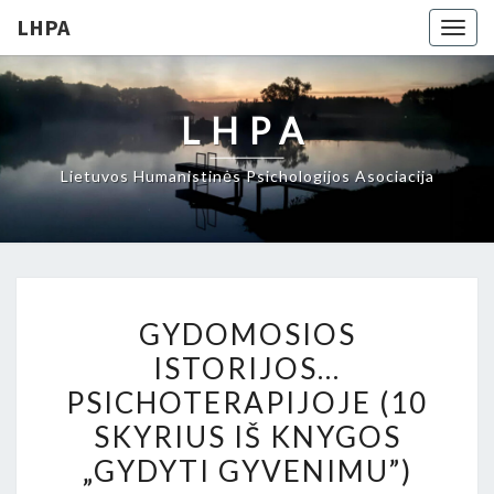
LHPA
Togg
navig
LHPA
Lietuvos Humanistinės Psichologijos Asociacija
GYDOMOSIOS
GYDOMOSIOS
ISTORIJOS…
ISTORIJOS…
PSICHOTERAPIJOJE
PSICHOTERAPIJOJE (10
(10
SKYRIUS
SKYRIUS IŠ KNYGOS
IŠ
„GYDYTI GYVENIMU”)
KNYGOS