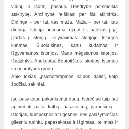
vidinį, ir išorinį pasaulį. Bendrybė persmelkia
atskirybę. Amžinybė reiškiasi per šią akimirką.
Didinga – per tai, kas maža. Maža – per tai, kas
didinga. Istorija priimama, užuot tik patekus į ją.
Įvadas į istoriją. Dalyvavimas istorijoje. Istorijos
kūrimas. Šiuolaikinės, kartu kuriamos ir
išgyvenamos istorijos. Mano mėgstamos istorijos.
Išpažintys. Anekdotai. Beprotiškos istorijos. Istorijos
su beprotybės grūdu.
Apie tokias „psichoterapinės kalbos dalis”, kaip
žodžiai, sakiniai,
jau pasakojau pakankamai daug. Norėčiau taip pat
apibūdinti pačią kalbą, pasakojimą, pranešimą –
istorijas, trumpesnes ar ilgesnes, nes pasižyminčias
gilesniu turiniu, papasakotas ir išgirstas, priimtas ir