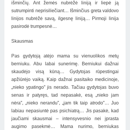
išminčių. Ant žemės nubrėžė liniją ir liepė ją
sutrumpinti neprisiliečiant… Išminčius greta valdovo
linijos nubrėžė savą, ilgesnę liniją… Pirmoji linija
pasirodė trumpesnė…
Skausmas
Pas gydytoją atėjo mama su vienuolikos metų
berniuku. Abu labai sunerimę. Berniukui dažnai
skaudėjo visą kūną… Gydytojas rūpestingai
apžiūrėjo vaiką. Kaip dažnai pasitaiko medicinoje,
„nieko ypatingo” jis nerado. Tačiau gydytojas buvo
senas ir patyręs, tad nepasakė, esą „nieko jam
nėra”, „nieko nerandu”, „jam tik taip atrodo”… Juo
labiau nepasiuntė pas psichiatrą… Jis pasakė, kad
jaučiami skausmai – intensyvesnio nei įprasta
augimo pasekmė… Mama nurimo, berniukas