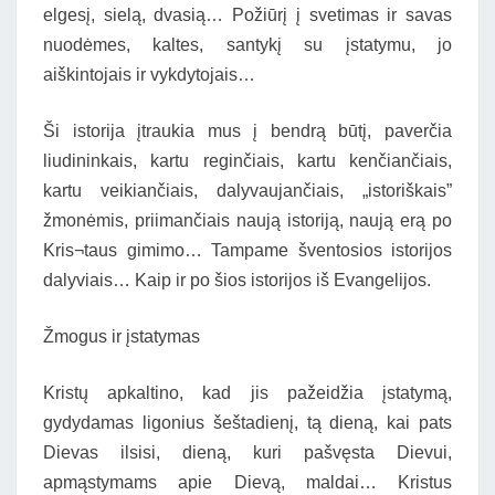
elgesį, sielą, dvasią… Požiūrį į svetimas ir savas
nuodėmes, kaltes, santykį su įstatymu, jo
aiškintojais ir vykdytojais…
Ši istorija įtraukia mus į bendrą būtį, paverčia
liudininkais, kartu reginčiais, kartu kenčiančiais,
kartu veikiančiais, dalyvaujančiais, „istoriškais”
žmonėmis, priimančiais naują istoriją, naują erą po
Kris¬taus gimimo… Tampame šventosios istorijos
dalyviais… Kaip ir po šios istorijos iš Evangelijos.
Žmogus ir įstatymas
Kristų apkaltino, kad jis pažeidžia įstatymą,
gydydamas ligonius šeštadienį, tą dieną, kai pats
Dievas ilsisi, dieną, kuri pašvęsta Dievui,
apmąstymams apie Dievą, maldai… Kristus