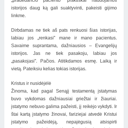
„pradedančio paciento” praktiškai naudojamos
istorijos daug ką gali suaktyvinti, pakeisti gijimo
linkme.
Dirbdamas ne tiek aš pats renkuosi šias istorijas,
labiau jos „renkasi” mane ir mano pacientus.
Savaime suprantama, dažniausios – Evangelijų
istorijos. Jas ne tiek pasakoju, labiau jos
„pasakojasi”. Pačios. Atitikdamos esmę. Laiką ir
vietą. Pateiksiu kelias tokias istorijas.
Kristus ir nusidėjėlė
Žinoma, kad pagal Senąjį testamentą įstatymas
buvo vykdomas dažniausiai griežtai ir žiauriai.
įstatymo nebuvo galima pažeisti, jį reikėjo vykdyti. Ir
štai kartą įstatymo žinovai, fariziejai atvedė Kristui
įstatymo pažeidėją, nepajėgusią atsispirti