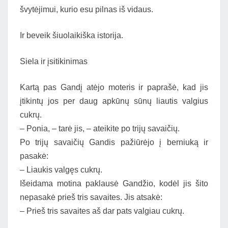
švytėjimui, kurio esu pilnas iš vidaus.
Ir beveik šiuolaikiška istorija.
Siela ir įsitikinimas
Kartą pas Gandį atėjo moteris ir paprašė, kad jis
įtikintų jos per daug apkūnų sūnų liautis valgius
cukrų.
– Ponia, – tarė jis, – ateikite po trijų savaičių.
Po trijų savaičių Gandis pažiūrėjo į berniuką ir
pasakė:
– Liaukis valgęs cukrų.
Išeidama motina paklausė Gandžio, kodėl jis šito
nepasakė prieš tris savaites. Jis atsakė:
– Prieš tris savaites aš dar pats valgiau cukrų.