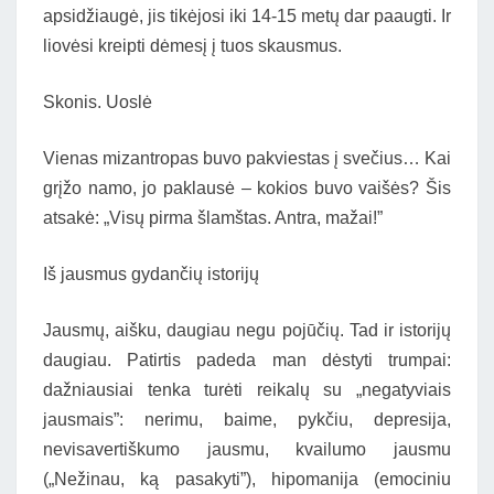
apsidžiaugė, jis tikėjosi iki 14-15 metų dar paaugti. Ir
liovėsi kreipti dėmesį į tuos skausmus.
Skonis. Uoslė
Vienas mizantropas buvo pakviestas į svečius… Kai
grįžo namo, jo paklausė – kokios buvo vaišės? Šis
atsakė: „Visų pirma šlamštas. Antra, mažai!”
Iš jausmus gydančių istorijų
Jausmų, aišku, daugiau negu pojūčių. Tad ir istorijų
daugiau. Patirtis padeda man dėstyti trumpai:
dažniausiai tenka turėti reikalų su
„negatyviais
jausmais”: nerimu, baime, pykčiu, depresija,
nevisavertiškumo jausmu, kvailumo jausmu
(„Nežinau, ką pasakyti”), hipomanija (emociniu