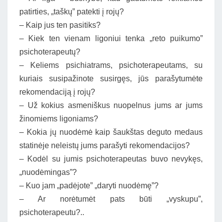
patirties, „taškų” patekti į rojų?
– Kaip jus ten pasitiks?
– Kiek ten vienam ligoniui tenka „reto puikumo”
psichoterapeutų?
– Keliems psichiatrams, psichoterapeutams, su
kuriais susipažinote susirgęs, jūs parašytumėte
rekomendaciją į rojų?
– Už kokius asmeniškus nuopelnus jums ar jums
žinomiems ligoniams?
– Kokia jų nuodėmė kaip šaukštas deguto medaus
statinėje neleistų jums parašyti rekomendacijos?
– Kodėl su jumis psichoterapeutas buvo nevykęs,
„nuodėmingas”?
– Kuo jam „padėjote” „daryti nuodėmę”?
– Ar norėtumėt pats būti „vyskupu”,
psichoterapeutu?..