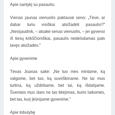
Apie santykį su pasauliu
Vienas jaunas vienuolis paklausė seno: „Tėve, ar
dabar turiu visiškai atsižadėti pasaulio?”
„Nesijaudink, – atsakė senas vienuolis, – jei gyvensi
iš tiesų krikščioniškai, pasaulis nedelsdamas pats
tavęs atsižadės.”
Apie gyvenime
Tėvas Joanas sakė: „Ne tuo mes mintame, ką
valgome, bet tuo, ką suvirškiname. Ne tai mus
turtina, ką uždirbame, bet tai, ką išdalijame.
Šventais mus daro ne tas tikėjimas, kurio laikomės,
bet tas, kurį įkūnijame gyvenime.”
Apie tobulybę