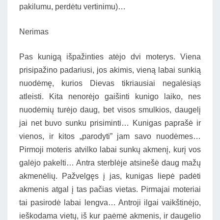
pakilumu, perdėtu vertinimu)…
Nerimas
Pas kunigą išpažinties atėjo dvi moterys. Viena
prisipažino padariusi, jos akimis, vieną labai sunkią
nuodėmę, kurios Dievas tikriausiai negalėsiąs
atleisti. Kita nenorėjo gaišinti kunigo laiko, nes
nuodėmių turėjo daug, bet visos smulkios, daugelį
jai net buvo sunku prisiminti… Kunigas paprašė ir
vienos, ir kitos „parodyti” jam savo nuodėmes…
Pirmoji moteris atvilko labai sunkų akmenį, kurį vos
galėjo pakelti…
Antra sterblėje atsinešė daug mažų
akmenėlių. Pažvelgęs į jas, kunigas liepė padėti
akmenis atgal į tas pačias vietas. Pirmajai moteriai
tai pasirodė labai lengva… Antroji ilgai vaikštinėjo,
ieškodama vietų, iš kur paėmė akmenis, ir daugelio