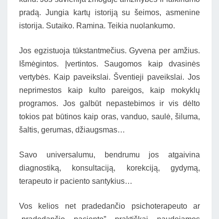
pradą. Jungia kartų istoriją su šeimos, asmenine
istorija. Sutaiko. Ramina. Teikia nuolankumo.
Jos egzistuoja tūkstantmečius. Gyvena per amžius.
Išmėgintos. Įvertintos. Saugomos kaip dvasinės
vertybės. Kaip paveikslai. Šventieji paveikslai. Jos
neprimestos kaip kulto pareigos, kaip mokyklų
programos. Jos galbūt nepastebimos ir vis dėlto
tokios pat būtinos kaip oras, vanduo, saulė, šiluma,
šaltis, gerumas, džiaugsmas…
Savo universalumu, bendrumu jos atgaivina
diagnostiką, konsultaciją, korekciją, gydymą,
terapeuto ir paciento santykius…
Vos kelios net pradedančio psichoterapeuto ar