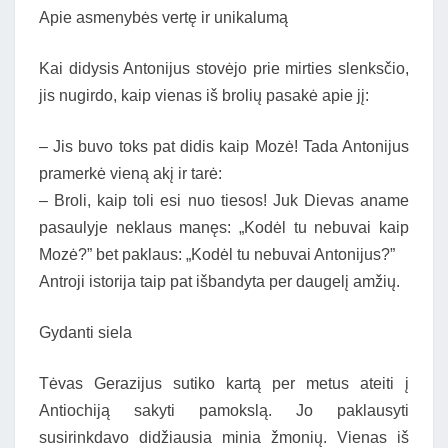
Apie asmenybės vertę ir unikalumą
Kai didysis Antonijus stovėjo prie mirties slenksčio,
jis nugirdo, kaip vienas iš brolių pasakė apie jį:
– Jis buvo toks pat didis kaip Mozė! Tada Antonijus
pramerkė vieną akį ir tarė:
– Broli, kaip toli esi nuo tiesos! Juk Dievas aname
pasaulyje neklaus manęs: „Kodėl tu nebuvai kaip
Mozė?” bet paklaus: „Kodėl tu nebuvai Antonijus?”
Antroji istorija taip pat išbandyta per daugelį amžių.
Gydanti siela
Tėvas Gerazijus sutiko kartą per metus ateiti į
Antiochiją sakyti pamokslą. Jo paklausyti
susirinkdavo didžiausia minia žmonių. Vienas iš