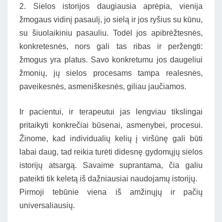
2. Sielos istorijos daugiausia aprėpia, vienija
žmogaus vidinį pasaulį, jo sielą ir jos ryšius su kūnu,
su šiuolaikiniu pasauliu. Todėl jos apibrėžtesnės,
konkretesnės, nors gali tas ribas ir peržengti:
žmogus yra platus. Savo konkretumu jos daugeliui
žmonių, jų sielos procesams tampa realesnės,
paveikesnės, asmeniškesnės, giliau jaučiamos.
Ir pacientui, ir terapeutui jas lengviau tikslingai
pritaikyti konkrečiai būsenai, asmenybei, procesui.
Žinome, kad individualių kelių į viršūnę gali būti
labai daug, tad reikia turėti didesnę gydomųjų sielos
istorijų atsargą. Savaime suprantama, čia galiu
pateikti tik keletą iš dažniausiai naudojamų istorijų.
Pirmoji tebūnie viena iš amžinųjų ir pačių
universaliausių.