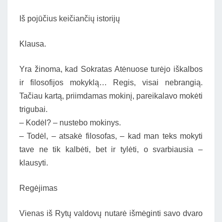
Iš pojūčius keičiančių istorijų
Klausa.
Yra žinoma, kad Sokratas Atėnuose turėjo iškalbos
ir filosofijos mokyklą… Regis, visai nebrangią.
Tačiau kartą, priimdamas mokinį, pareikalavo mokėti
trigubai.
– Kodėl? – nustebo mokinys.
– Todėl, – atsakė filosofas, – kad man teks mokyti
tave ne tik kalbėti, bet ir tylėti, o svarbiausia –
klausyti.
Regėjimas
Vienas iš Rytų valdovų nutarė išmėginti savo dvaro