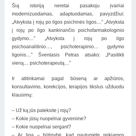
Šią istoriją neretai pasakoju įvairiai
modernizuodamas, adaptuodamas, pavyzdžiui:
„Atvyksta į rojų po ilgos psichinės ligos…” „Atvyksta
į rojų po ilgo kankinančio psichofarmakologinio
gydymo…” „Atvyksta į rojų po ilgo
psichoanalitinio…, psichoterapinio… gydymo
ligonis…” Šventasis Petras atsako: „Pasitikti
vieną… psichoterapeutą…”
Ir atitinkamai pagal būseną ar apžiūros,
konsultavimo, korekcijos, terapijos tikslus užduodu
klausimų:
– Už ką jūs pateksite į rojų?
– Kokie jūsų nuopelnai gyvenime?
– Kokie nuopelnai sergant?
– Ar liga – būtinybė, kad gautumėte reikiamos