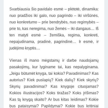
Svarbiausia šio pavidalo esmė – plėtotė, dinamika:
nuo pradžios iki galo, nuo pagrindo – iki viršūnės,
nuo konkretumo – prie bendrybės, nuo regimybės –
prie to, kas neregima, nuo žemės – iki dangaus… Iš
ten matyti esmė – žemiška, regima, konkreti,
nepajudinama, pradinė, pagrindinė… Ir esmė, ir
judėjimo kryptis…
Vienas iš mano mėgstamų ir darbe naudojamų
pasakojimų, kur lyginame tai, kas nepalyginama.
„Jeigu būtumėt knyga, tai kokia? Pavadinimas? Kas
autorius? Kiek puslapių? Kiek dalių? Kiek skyrių?
Skyrių pavadinimai? Kas knygoje cituojamas?
Kokios iliustracijos? Koks tiražas? Koks įrišimas?
Kas tą knygą skaito? Ar bus kitas leidimas? Kokie
bus pataisymai? Papildymai? Kokie bus kritiniai