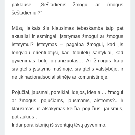
paklausė: „Šeštadienis žmogui ar žmogus
šeštadieniui?”
Mūsų laikais šis klausimas tebeskamba taip pat
aktualiai ir esmingai: įstatymas žmogui ar žmogus
įstatymui? Įstatymas – pagalba žmogui, kad jis
lengviau orientuotųsi, kad tobulėtų santykiai, kad
gyvenimas būtų organizuotas… Ar žmogus kaip
sraigtelis įstatymo mašinoje, sraigtelis valstybėje, ir
ne tik nacionalsocialistinėje ar komunistinėje.
Pojūčiai, jausmai, poreikiai, idėjos, idealai… žmogui
ar žmogus -pojūčiams, jausmams, aistroms?.. Ir
klausimas, ir atsakymas keičia pojūčius, jausmus,
potraukius…
Ir dar pora istorijų iš šventųjų tėvų gyvenimo.