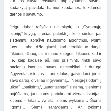
kur jos iškyla, reiškiasi, pripildydamos savimi,
sudarkytą pavidalą harmonizuodamos, teikdamos
darnos ir savitumo…
Jeigu dabar rašyčiau ne skyrių, o „Gydomųjų
istorijų” knygą, turėčiau pateikti jų kelis šimtus, jas
sisteminti, aprašyti naudojimo algoritmus, lyginti
juos… Labai džiaugiuosi, kad nereikia to daryti.
Tikiuosi, džiaugiasi ir mano kolegos. Tikiuosi, kad ir
jie, kaip kadaise aš, ims prisiminti, rinkti savo
pacientų istorijas, savas, asmeniškai ir drauge
išgyventas istorijas ir anekdotus, gaivindami jomis
savo darbą, o vėliau ir gyvenimą… Nesigręžiodami į
„tikrą”, „patikrintą”, „autoritetingą” sistemą, vieniems
pojūčiams, jausmams parinkdami vienas istorijas,
kitiems – kitas… Ar štai šiems įvykiams… Šioms
ligoms… Šiems santykiams… Ar tokioms