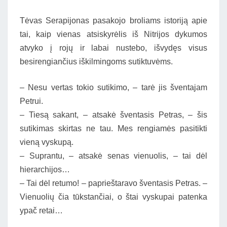
Tėvas Serapijonas pasakojo broliams istoriją apie
tai, kaip vienas atsiskyrėlis iš Nitrijos dykumos
atvyko į rojų ir labai nustebo, išvydęs visus
besirengiančius iškilmingoms sutiktuvėms.
– Nesu vertas tokio sutikimo, – tarė jis šventajam
Petrui.
– Tiesą sakant, – atsakė šventasis Petras, – šis
sutikimas skirtas ne tau. Mes rengiamės pasitikti
vieną vyskupą.
– Suprantu, – atsakė senas vienuolis, – tai dėl
hierarchijos…
– Tai dėl retumo! – paprieštaravo šventasis Petras. –
Vienuolių čia tūkstančiai, o štai vyskupai patenka
ypač retai…