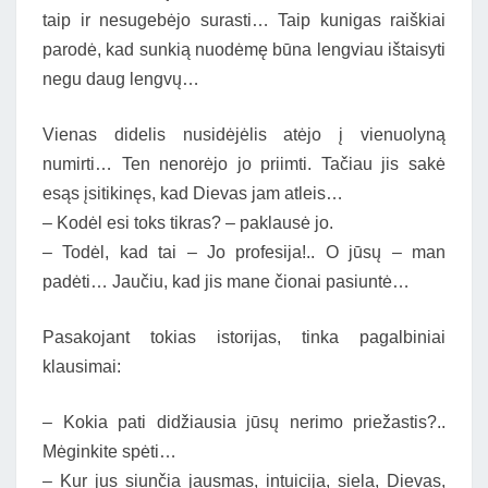
taip ir nesugebėjo surasti… Taip kunigas raiškiai
parodė, kad sunkią nuodėmę būna lengviau ištaisyti
negu daug lengvų…
Vienas didelis nusidėjėlis atėjo į vienuolyną
numirti… Ten nenorėjo jo priimti. Tačiau jis sakė
esąs įsitikinęs, kad Dievas jam atleis…
– Kodėl esi toks tikras? – paklausė jo.
– Todėl, kad tai – Jo profesija!.. O jūsų – man
padėti… Jaučiu, kad jis mane čionai pasiuntė…
Pasakojant tokias istorijas, tinka pagalbiniai
klausimai:
– Kokia pati didžiausia jūsų nerimo priežastis?..
Mėginkite spėti…
– Kur jus siunčia jausmas, intuicija, siela, Dievas,