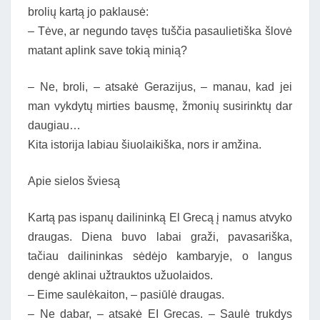
brolių kartą jo paklausė:
– Tėve, ar negundo tavęs tuščia pasaulietiška šlovė
matant aplink save tokią minią?
– Ne, broli, – atsakė Gerazijus, – manau, kad jei
man vykdytų mirties bausmę, žmonių susirinktų dar
daugiau…
Kita istorija labiau šiuolaikiška, nors ir amžina.
Apie sielos šviesą
Kartą pas ispanų dailininką El Grecą į namus atvyko
draugas. Diena buvo labai graži, pavasariška,
tačiau dailininkas sėdėjo kambaryje, o langus
dengė aklinai užtrauktos užuolaidos.
– Eime saulėkaiton, – pasiūlė draugas.
– Ne dabar, – atsakė EI Grecas. – Saulė trukdys