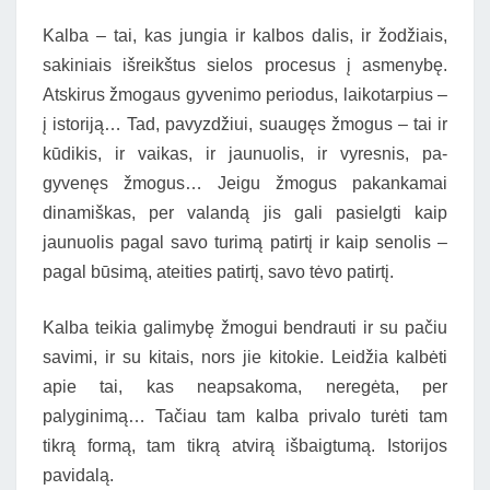
Kalba – tai, kas jungia ir kalbos dalis, ir žodžiais,
sakiniais išreikštus sielos procesus į asmenybę.
Atskirus žmogaus gyvenimo periodus, laikotarpius –
į istoriją… Tad, pavyzdžiui, suaugęs žmogus – tai ir
kūdikis, ir vaikas, ir jaunuolis, ir vyresnis, pa-
gyvenęs žmogus… Jeigu žmogus pakankamai
dinamiškas, per valandą jis gali pasielgti kaip
jaunuolis pagal savo turimą patirtį ir kaip senolis –
pagal būsimą, ateities patirtį, savo tėvo patirtį.
Kalba teikia galimybę žmogui bendrauti ir su pačiu
savimi, ir su kitais, nors jie kitokie. Leidžia kalbėti
apie tai, kas neapsakoma, neregėta, per
palyginimą… Tačiau tam kalba privalo turėti tam
tikrą formą, tam tikrą atvirą išbaigtumą. Istorijos
pavidalą.