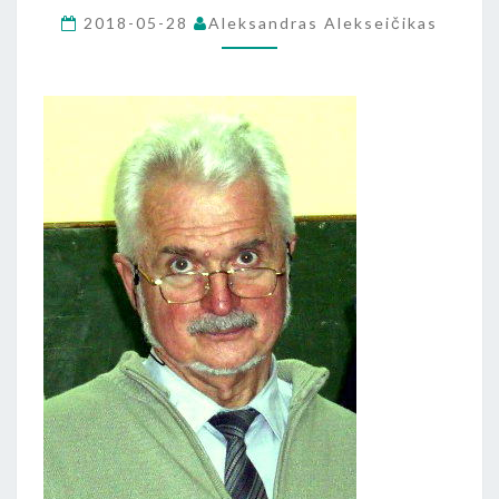
„GYDYTI
2018-05-28
Aleksandras Alekseičikas
GYVENIMU”)