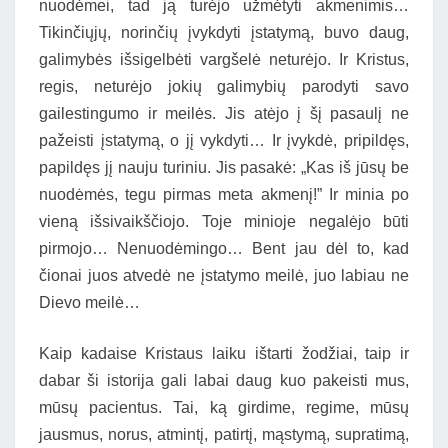
nuodėmei, tad ją turėjo užmėtyti akmenimis…
Tikinčiųjų, norinčių įvykdyti įstatymą, buvo daug,
galimybės išsigelbėti vargšelė neturėjo. Ir Kristus,
regis, neturėjo jokių galimybių parodyti savo
gailestingumo ir meilės. Jis atėjo į šį pasaulį ne
pažeisti įstatymą, o jį vykdyti… Ir įvykdė, pripildęs,
papildęs jį nauju turiniu. Jis pasakė: „Kas iš jūsų be
nuodėmės, tegu pirmas meta akmenį!” Ir minia po
vieną išsivaikščiojo. Toje minioje negalėjo būti
pirmojo… Nenuodėmingo… Bent jau dėl to, kad
čionai juos atvedė ne įstatymo meilė, juo labiau ne
Dievo meilė…
Kaip kadaise Kristaus laiku ištarti žodžiai, taip ir
dabar ši istorija gali labai daug kuo pakeisti mus,
mūsų pacientus. Tai, ką girdime, regime, mūsų
jausmus, norus, atmintį, patirtį, mąstymą, supratimą,