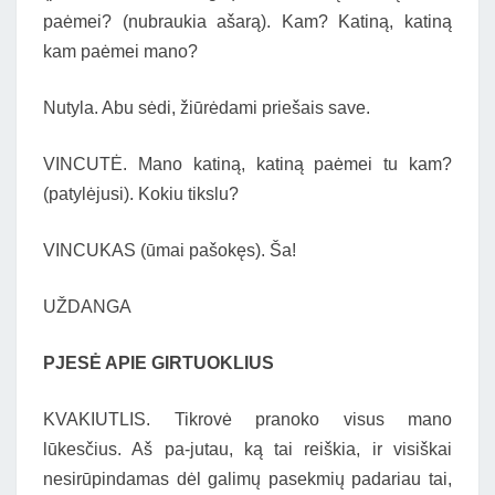
paėmei? (nubraukia ašarą). Kam? Katiną, katiną
kam paėmei mano?
Nutyla. Abu sėdi, žiūrėdami priešais save.
VINCUTĖ. Mano katiną, katiną paėmei tu kam?
(patylėjusi). Kokiu tikslu?
VINCUKAS (ūmai pašokęs). Ša!
UŽDANGA
PJESĖ APIE GIRTUOKLIUS
KVAKIUTLIS. Tikrovė pranoko visus mano
lūkesčius. Aš pa-jutau, ką tai reiškia, ir visiškai
nesirūpindamas dėl galimų pasekmių padariau tai,