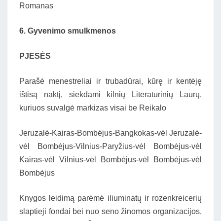
Romanas
6. Gyvenimo smulkmenos
PJESĖS
Parašė menestreliai ir trubadūrai, kūrę ir kentėję
ištisą naktį, siekdami kilnių Literatūrinių Laurų,
kuriuos suvalgė markizas visai be Reikalo
Jeruzalė-Kairas-Bombėjus-Bangkokas-vėl Jeruzalė-
vėl Bombėjus-Vilnius-Paryžius-vėl Bombėjus-vėl
Kairas-vėl Vilnius-vėl Bombėjus-vėl Bombėjus-vėl
Bombėjus
Knygos leidimą parėmė iliuminatų ir rozenkreicerių
slaptieji fondai bei nuo seno žinomos organizacijos,