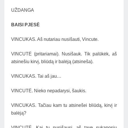
UŽDANGA
BAISI PJESĖ
VINCUKAS. Aš nutariau nusišauti, Vincute.
VINCUTĖ (pritariamai). Nusišauk. Tik palūkėk, aš
atsinešiu kirvį, bliūdą ir balėją (atsineša).
VINCUKAS. Tai aš jau…
VINCUTĖ. Nieko nepadarysi, šaukis.
VINCUKAS. Tačiau kam tu atsinešei bliūdą, kirvį ir
balėją?
VINCUTĖ. Kai tu nusišausi, aš tave sukaposiu