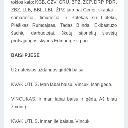
tokios kaip: KGB, CŽV, GRU, BPZ, ZCP, DRP, PDR,
ZBZ, LLB, BBL, LBL, ŽPZ taip pat Gerieji skautai –
samariečiai, timūriečiai ir Bolekas su Lioleku,
Plėšikas Rumcajsas, Tadas Blinda, Ekibastuzo
šachtų darbuotojai, škotų sijonėlių siuvėjų
profsąjungos skyrius Edinburge ir pan.
BAISI PJESĖ
Už nuleistos uždangos girdėti balsai
KVAKIUTLIS. Man labai baisu, Vincuk. Man gėda.
VINCUKAS. Ir man labai baisu ir gėda. Aš bijau
žmonių.
KVAKIUTLIS. Ir man jie baisūs, Vincuk.