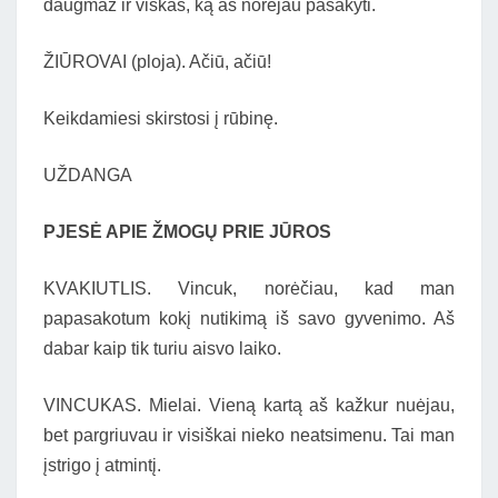
daugmaž ir viskas, ką aš norėjau pasakyti.
ŽIŪROVAI (ploja). Ačiū, ačiū!
Keikdamiesi skirstosi į rūbinę.
UŽDANGA
PJESĖ APIE ŽMOGŲ PRIE JŪROS
KVAKIUTLIS. Vincuk, norėčiau, kad man
papasakotum kokį nutikimą iš savo gyvenimo. Aš
dabar kaip tik turiu aisvo laiko.
VINCUKAS. Mielai. Vieną kartą aš kažkur nuėjau,
bet pargriuvau ir visiškai nieko neatsimenu. Tai man
įstrigo į atmintį.