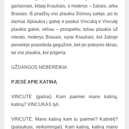
garlaiviais, kitaip Krauliais, o moterys – žaliais, arba
Brasais. Iš pradžių visi plaukia žiūrovų salėje, po to
darniai išplaukia į gatvę ir paskui Vincuką ir Vincutę
plaukia gatve, vėliau – prospektu, toliau plaukia už
miesto, moterys Brasais, vyrai Krauliais, kol žalioje
pievelėje prasideda gegužinė, bet jei potvynis tikras,
tai visi plaukia, kol prigeria.
UŽDANGOS NEBEREIKIA
PJESĖ APIE KATINĄ
VINCUTĖ (gailiai). Kam paėmei mano katiną,
katiną? VINCUKAS tyli.
VINCUTĖ. Mano katiną kam tu paėmei? Katinėlį?
(palaukusi, verksmingai). Kam katiną, katiną mano