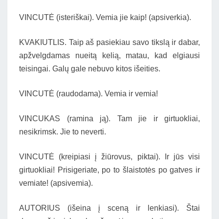
VINCUTĖ (isteriškai). Vemia jie kaip! (apsiverkia).
KVAKIUTLIS. Taip aš pasiekiau savo tikslą ir dabar,
apžvelgdamas nueitą kelią, matau, kad elgiausi
teisingai. Galų gale nebuvo kitos išeities.
VINCUTĖ (raudodama). Vemia ir vemia!
VINCUKAS (ramina ją). Tam jie ir girtuokliai,
nesikrimsk. Jie to neverti.
VINCUTĖ (kreipiasi į žiūrovus, piktai). Ir jūs visi
girtuokliai! Prisigeriate, po to šlaistotės po gatves ir
vemiate! (apsivemia).
AUTORIUS (išeina į sceną ir lenkiasi). Štai