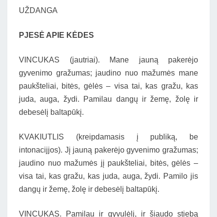
UŽDANGA
PJESĖ APIE KĖDES
VINCUKAS (jautriai). Mane jauną pakerėjo
gyvenimo gražumas; jaudino nuo mažumės mane
paukšteliai, bitės, gėlės – visa tai, kas gražu, kas
juda, auga, žydi. Pamilau dangų ir žemę, žolę ir
debesėlį baltapūkį.
KVAKIUTLIS (kreipdamasis į publiką, be
intonacijjos). Jį jauną pakerėjo gyvenimo gražumas;
jaudino nuo mažumės jį paukšteliai, bitės, gėlės –
visa tai, kas gražu, kas juda, auga, žydi. Pamilo jis
dangų ir žemę, žolę ir debesėlį baltapūkį.
VINCUKAS. Pamilau ir gyvulėlį, ir šiaudo stiebą