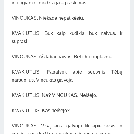
ir jungiamoji medžiaga – plastilinas.
VINCUKAS. Niekada nepatikėsiu.
KVAKIUTLIS. Būk kaip kūdikis, būk naivus. Ir
suprasi.
VINCUKAS. Aš labai naivus. Bet chronoplazma…
KVAKIUTLIS. Pagalvok apie septynis Tėbų
narsuolius. Vincukas galvoja
KVAKIUTLIS. Na? VINCUKAS. Neišėjo.
KVAKIUTLIS. Kas neišėjo?
VINCUKAS. Visą laiką galvoju tik apie šešis, o
septintas vis kažkur pasislepia, ir negaliu surasti.