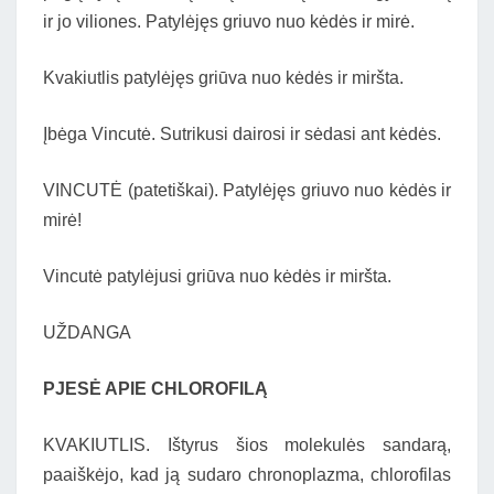
ir jo viliones. Patylėjęs griuvo nuo kėdės ir mirė.
Kvakiutlis patylėjęs griūva nuo kėdės ir miršta.
Įbėga
Vincutė. Sutrikusi dairosi ir sėdasi ant kėdės.
VINCUTĖ (patetiškai). Patylėjęs griuvo nuo kėdės ir
mirė!
Vincutė patylėjusi griūva nuo kėdės ir miršta.
UŽDANGA
PJESĖ APIE CHLOROFILĄ
KVAKIUTLIS. Ištyrus šios molekulės sandarą,
paaiškėjo, kad ją sudaro chronoplazma, chlorofilas