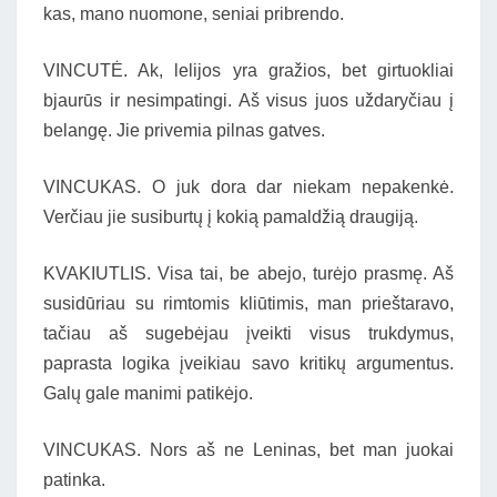
kas, mano nuomone, seniai pribrendo.
VINCUTĖ. Ak, lelijos yra gražios, bet girtuokliai
bjaurūs ir nesimpatingi. Aš visus juos uždaryčiau į
belangę. Jie privemia pilnas gatves.
VINCUKAS. O juk dora dar niekam nepakenkė.
Verčiau jie susiburtų į kokią pamaldžią draugiją.
KVAKIUTLIS. Visa tai, be abejo, turėjo prasmę. Aš
susidūriau su rimtomis kliūtimis, man prieštaravo,
tačiau aš sugebėjau įveikti visus trukdymus,
paprasta logika įveikiau savo kritikų argumentus.
Galų gale manimi patikėjo.
VINCUKAS. Nors aš ne Leninas, bet man juokai
patinka.