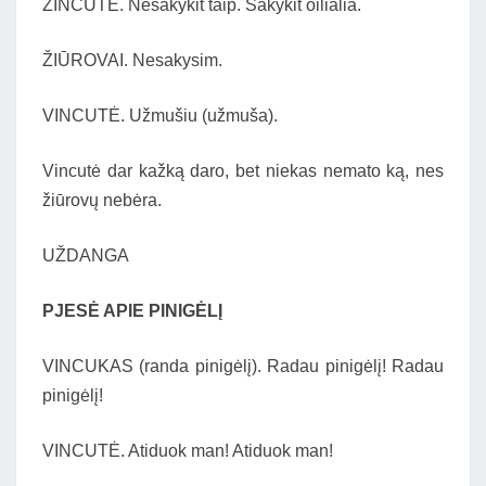
ŽINCUTĖ. Nesakykit taip. Sakykit oilialia.
ŽIŪROVAI. Nesakysim.
VINCUTĖ. Užmušiu (užmuša).
Vincutė dar kažką daro, bet niekas nemato ką, nes
žiūrovų nebėra.
UŽDANGA
PJESĖ APIE PINIGĖLĮ
VINCUKAS (randa pinigėlį). Radau pinigėlį! Radau
pinigėlį!
VINCUTĖ. Atiduok man! Atiduok man!