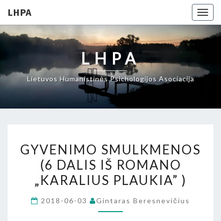
LHPA
Togg
navig
LHPA
Lietuvos Humanistinės Psichologijos Asociacija
GYVENIMO
GYVENIMO SMULKMENOS
SMULKMENOS
(6 DALIS IŠ ROMANO
(6
„KARALIUS PLAUKIA” )
DALIS
IŠ
2018-06-03
Gintaras Beresnevičius
ROMANO
„KARALIUS