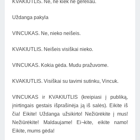
KVAKIUTLIS. Ne, nė kiek ne gerėliau.
Uždanga pakyla
VINCUKAS. Ne, nieko neišeis.
KVAKIUTLIS. Neišeis visiškai nieko.
VINCUKAS. Kokia gėda. Mudu pražuvome.
KVAKIUTLIS. Visiškai su tavimi sutinku, Vincuk.
VINCUKAS ir KVAKIUTLIS (kreipiasi į publiką,
įnirtingais gestais išprašinėja ją iš salės). Eikite iš
čia! Eikite! Uždanga užsikirto! Nežiūrėkite į mus!
Nežiūrėkite! Maldaujame! Ei¬kite, eikite namo!
Eikite, mums gėda!