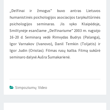
„Delfinai ir žmogus” buvo antras Lietuvos
humanistinės psichologijos asociacijos tarpkultūrinės
psichologijos seminaras. Jis vyko Klaipėdoje,
Smiltynėje esančiame „Delfinariume” 2003 m. rugsėjo
16-20 d. Seminarą vedė Rimvydas Budrys (Palanga),
Igor Varnakov (Ivanovo), Danil Temkin (Toljatis) ir
Igor Judin (Oriolas). Filmas rusų kalba. Filmą sukūrė
seminaro dalyvė Aušra Šumakarienė.
Simpoziumų Video
Įrašo