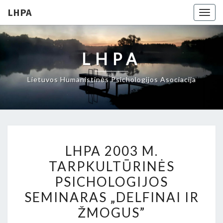
LHPA
Togg
navig
LHPA
Lietuvos Humanistinės Psichologijos Asociacija
LHPA
LHPA 2003 M.
2003
TARPKULTŪRINĖS
M.
PSICHOLOGIJOS
TARPKULTŪRINĖS
PSICHOLOGIJOS
SEMINARAS „DELFINAI IR
SEMINARAS
ŽMOGUS”
„DELFINAI