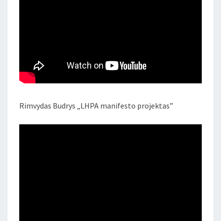
Rimvydas Budrys „LHPA manifesto projektas”