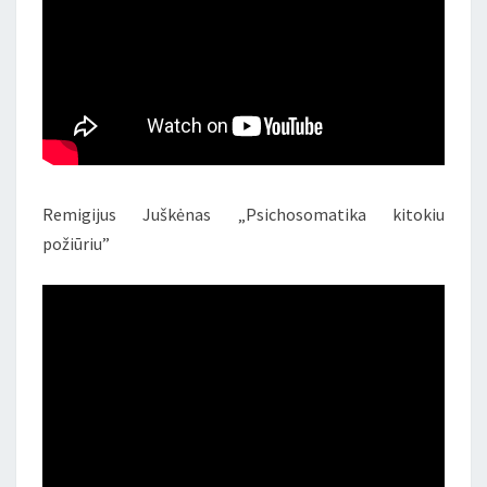
Remigijus Juškėnas „Psichosomatika kitokiu
požiūriu”