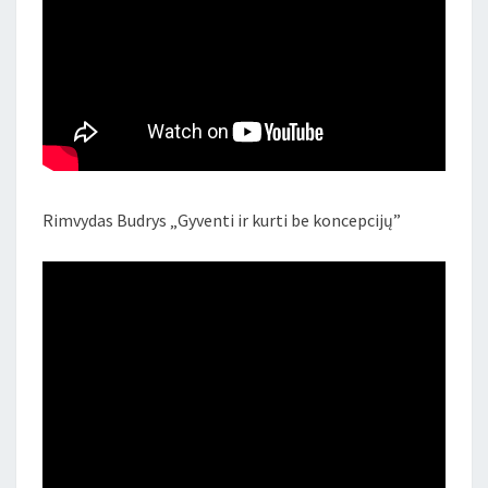
Rimvydas Budrys „Gyventi ir kurti be koncepcijų”