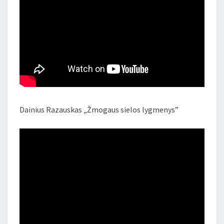
Dainius Razauskas „Žmogaus sielos lygmenys”