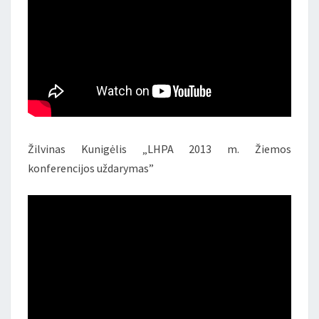
Žilvinas Kunigėlis „LHPA 2013 m. Žiemos
konferencijos uždarymas”