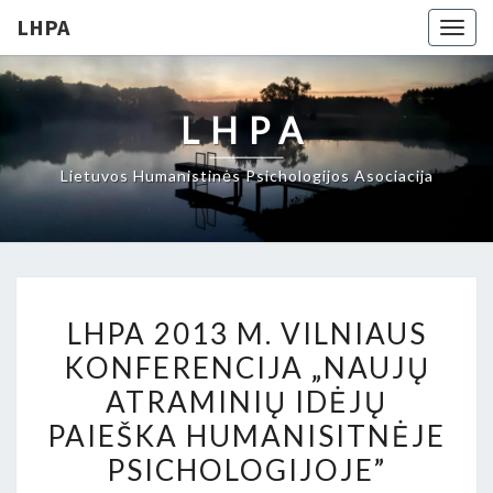
LHPA
Togg
navig
LHPA
Lietuvos Humanistinės Psichologijos Asociacija
LHPA
LHPA 2013 M. VILNIAUS
2013
KONFERENCIJA „NAUJŲ
M.
ATRAMINIŲ IDĖJŲ
VILNIAUS
KONFERENCIJA
PAIEŠKA HUMANISITNĖJE
„NAUJŲ
PSICHOLOGIJOJE”
ATRAMINIŲ