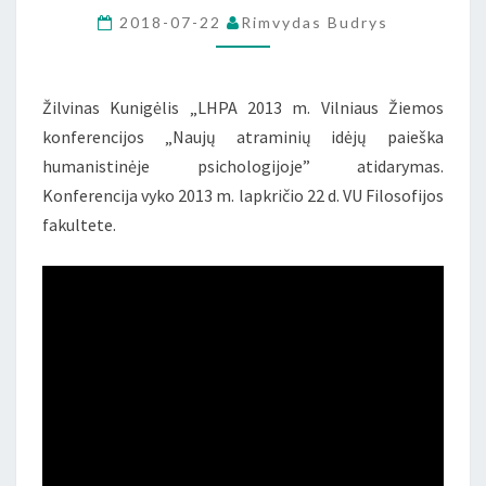
IDĖJŲ
2018-07-22
Rimvydas Budrys
PAIEŠKA
HUMANISITNĖJE
Žilvinas Kunigėlis „LHPA 2013 m. Vilniaus Žiemos
PSICHOLOGIJOJE”
konferencijos „Naujų atraminių idėjų paieška
humanistinėje psichologijoje” atidarymas.
Konferencija vyko 2013 m. lapkričio 22 d. VU Filosofijos
fakultete.