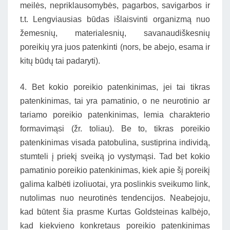
meilės, nepriklausomybės, pagarbos, savigarbos ir
t.t. Lengviausias būdas išlaisvinti organizmą nuo
žemesnių, materialesnių, savanaudiškesnių
poreikių yra juos patenkinti (nors, be abejo, esama ir
kitų būdų tai padaryti).
4. Bet kokio poreikio patenkinimas, jei tai tikras
patenkinimas, tai yra pamatinio, o ne neurotinio ar
tariamo poreikio patenkinimas, lemia charakterio
formavimąsi (žr. toliau). Be to, tikras poreikio
patenkinimas visada patobulina, sustiprina individą,
stumteli į priekį sveiką jo vystymąsi. Tad bet kokio
pamatinio poreikio patenkinimas, kiek apie šį poreikį
galima kalbėti izoliuotai, yra poslinkis sveikumo link,
nutolimas nuo neurotinės tendencijos. Neabejoju,
kad būtent šia prasme Kurtas Goldsteinas kalbėjo,
kad kiekvieno konkretaus poreikio patenkinimas