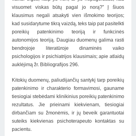
visuomet viskas būtų pagal jo norą?” Į šiuos
klausimus negali atsakyti vien išmokimo teorijos;
kad susidarytume tikrą vaizdą, teks taip pat pasitelkti
poreikių patenkinimo teoriją ir funkcinės
autonomijos teoriją. Daugiau duomenų galima rasti
bendrojoje literatūroje dinaminės vaiko
psichologijos ir psichiatrijos klausimais; apie atlaidų
auklėjimą žr. Bibliografijos 296.
Kitokių duomenų, paliudijančių santykį tarp poreikių
patenkinimo ir charakterio formavimosi, gauname
tiesiogiai stebėdami klinikinius poreikių patenkinimo
rezultatus. Jie prieinami kiekvienam, tiesiogiai
dirbančiam su žmonėmis, ir jų beveik garantuotai
suteiks kiekvienas psichoterapeuto kontaktas su
pacientu.