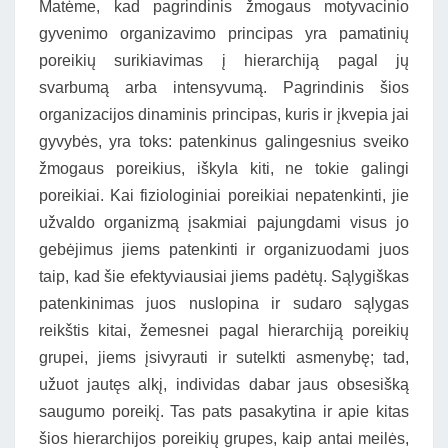
Matėme, kad pagrindinis žmogaus motyvacinio
gyvenimo organizavimo principas yra pamatinių
poreikių surikiavimas į hierarchiją pagal jų
svarbumą arba intensyvumą. Pagrindinis šios
organizacijos dinaminis principas, kuris ir įkvepia jai
gyvybės, yra toks: patenkinus galingesnius sveiko
žmogaus poreikius, iškyla kiti, ne tokie galingi
poreikiai. Kai fiziologiniai poreikiai nepatenkinti, jie
užvaldo organizmą įsakmiai pajungdami visus jo
gebėjimus jiems patenkinti ir organizuodami juos
taip, kad šie efektyviausiai jiems padėtų. Sąlygiškas
patenkinimas juos nuslopina ir sudaro sąlygas
reikštis kitai, žemesnei pagal hierarchiją poreikių
grupei, jiems įsivyrauti ir sutelkti asmenybę; tad,
užuot jautęs alkį, individas dabar jaus obsesišką
saugumo poreikį. Tas pats pasakytina ir apie kitas
šios hierarchijos poreikių grupes, kaip antai meilės,