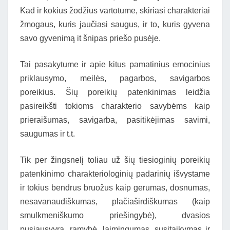
Kad ir kokius žodžius vartotume, skiriasi charakteriai
žmogaus, kuris jaučiasi saugus, ir to, kuris gyvena
savo gyvenimą it šnipas priešo pusėje.
Tai pasakytume ir apie kitus pamatinius emocinius
priklausymo, meilės, pagarbos, savigarbos
poreikius. Šių poreikių patenkinimas leidžia
pasireikšti tokioms charakterio savybėms kaip
prieraišumas, savigarba, pasitikėjimas savimi,
saugumas ir t.t.
Tik per žingsnelį toliau už šių tiesioginių poreikių
patenkinimo charakteriologinių padarinių išvystame
ir tokius bendrus bruožus kaip gerumas, dosnumas,
nesavanaudiškumas, plačiaširdiškumas (kaip
smulkmeniškumo priešingybė), dvasios
pusiausvyra, ramybė, laimingumas, susitaikymas ir