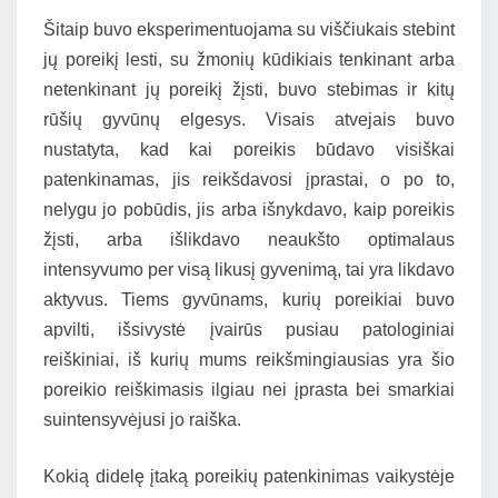
Šitaip buvo eksperimentuojama su viščiukais stebint
jų poreikį lesti, su žmonių kūdikiais tenkinant arba
netenkinant jų poreikį žįsti, buvo stebimas ir kitų
rūšių gyvūnų elgesys. Visais atvejais buvo
nustatyta, kad kai poreikis būdavo visiškai
patenkinamas, jis reikšdavosi įprastai, o po to,
nelygu jo pobūdis, jis arba išnykdavo, kaip poreikis
žįsti, arba išlikdavo neaukšto optimalaus
intensyvumo per visą likusį gyvenimą, tai yra likdavo
aktyvus. Tiems gyvūnams, kurių poreikiai buvo
apvilti, išsivystė įvairūs pusiau patologiniai
reiškiniai, iš kurių mums reikšmingiausias yra šio
poreikio reiškimasis ilgiau nei įprasta bei smarkiai
suintensyvėjusi jo raiška.
Kokią didelę įtaką poreikių patenkinimas vaikystėje