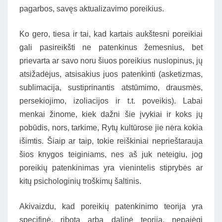
pagarbos, savęs aktualizavimo poreikius.
Ko gero, tiesa ir tai, kad kartais aukštesni poreikiai
gali pasireikšti ne patenkinus žemesnius, bet
prievarta ar savo noru šiuos poreikius nuslopinus, jų
atsižadėjus, atsisakius juos patenkinti (asketizmas,
sublimacija, sustiprinantis atstūmimo, drausmės,
persekiojimo, izoliacijos ir t.t. poveikis). Labai
menkai žinome, kiek dažni šie įvykiai ir koks jų
pobūdis, nors, tarkime, Rytų kultūrose jie nėra kokia
išimtis. Šiaip ar taip, tokie reiškiniai neprieštarauja
šios knygos teiginiams, nes aš juk neteigiu, jog
poreikių patenkinimas yra vienintelis stiprybės ar
kitų psichologinių troškimų šaltinis.
Akivaizdu, kad poreikių patenkinimo teorija yra
specifinė, ribota arba dalinė teorija, nepajėgi