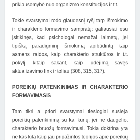
priklausomybė nuo organizmo konstitucijos ir t.t.
Tokie svarstymai rodo glaudesnį ryšį tarp išmokimo
ir charakterio formavimo sampratų; galiausiai esu
įsitikinęs, kad psichologai nemažai laimėtų, jei
tipišką paradigminį išmokimą apibūdintų kaip
asmens raidos, kaip charakterio struktūros ir t.t.
pokytį, kitaip sakant, kaip judėjimą savęs
aktualizavimo link ir toliau (308, 315, 317).
POREIKIŲ PATENKINIMAS IR CHARAKTERIO
FORMAVIMASIS
Tam tikri a priori svarstymai tiesiogiai susieja
poreikių patenkinimą su kai kurių, jei ne daugelio,
charakterio bruožų formavimusi. Tokia doktrina yra
ne kas kita kaip jau pripažintos teorijos apie poreikių