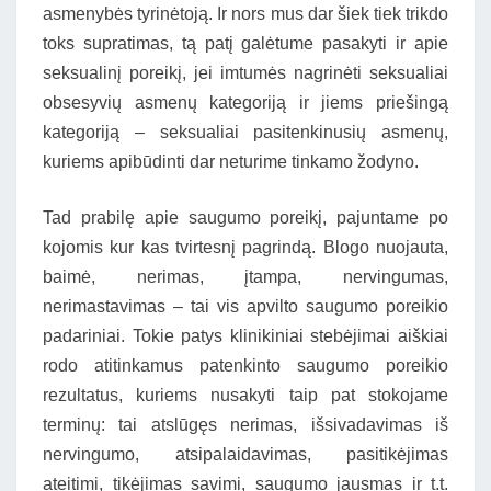
asmenybės tyrinėtoją. Ir nors mus dar šiek tiek trikdo
toks supratimas, tą patį galėtume pasakyti ir apie
seksualinį poreikį, jei imtumės nagrinėti seksualiai
obsesyvių asmenų kategoriją ir jiems priešingą
kategoriją – seksualiai pasitenkinusių asmenų,
kuriems apibūdinti dar neturime tinkamo žodyno.
Tad prabilę apie saugumo poreikį, pajuntame po
kojomis kur kas tvirtesnį pagrindą. Blogo nuojauta,
baimė, nerimas, įtampa, nervingumas,
nerimastavimas – tai vis apvilto saugumo poreikio
padariniai. Tokie patys klinikiniai stebėjimai aiškiai
rodo atitinkamus patenkinto saugumo poreikio
rezultatus, kuriems nusakyti taip pat stokojame
terminų: tai atslūgęs nerimas, išsivadavimas iš
nervingumo, atsipalaidavimas, pasitikėjimas
ateitimi, tikėjimas savimi, saugumo jausmas ir t.t.