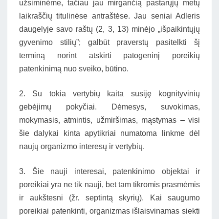
užsiminėme, tačiau jau mirgančią pastarųjų metų
laikraščių titulinėse antraštėse. Jau seniai Adleris
daugelyje savo raštų (2, 3, 13) minėjo „išpaikintųjų
gyvenimo stilių”; galbūt praverstų pasitelkti šį
terminą norint atskirti patogeninį poreikių
patenkinimą nuo sveiko, būtino.
2. Su tokia vertybių kaita susiję kognityvinių
gebėjimų pokyčiai. Dėmesys, suvokimas,
mokymasis, atmintis, užmiršimas, mąstymas – visi
šie dalykai kinta apytikriai numatoma linkme dėl
naujų organizmo interesų ir vertybių.
3. Šie nauji interesai, patenkinimo objektai ir
poreikiai yra ne tik nauji, bet tam tikromis prasmėmis
ir aukštesni (žr. septintą skyrių). Kai saugumo
poreikiai patenkinti, organizmas išlaisvinamas siekti