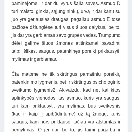
paminėjome, ir dar du vyrus šalia savęs. Asmuo D
turi maisto, ginklą, sąjungininkų, urvą ir dar kartu su
juo yra geriausias draugas, pagaliau asmuo E tose
pačiose džiunglėse turi visus šiuos dalykus, be to,
jis dar yra gerbiamas savo grupės vadas. Trumpumo
dėlei galime šiuos žmones atitinkamai pavadinti
taip: išlikęs, saugus, patenkinęs poreikį priklausyti,
mylimas ir gerbiamas.
Čia matome ne tik skirtingus pamatinių poreikių
patenkinimo lygmenis, bet ir skirtingus psichologinio
sveikumo lygmenis2. Akivaizdu, kad net kai kitos
aplinkybės vienodos, tas asmuo, kuris yra saugus,
turi kam priklausyti, yra mylimas, bus sveikesnis
(kad ir kaip jį apibūdintume) už tą žmogų, kuris
saugus, kam nors priklauso, tačiau yra atstumtas ir
nemylimas. O jei dar, be to, jis laimi pagarbą ir