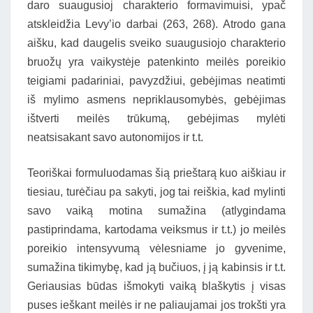
daro suaugusioj charakterio formavimuisi, ypač
atskleidžia Levy’io darbai (263, 268). Atrodo gana
aišku, kad daugelis sveiko suaugusiojo charakterio
bruožų yra vaikystėje patenkinto meilės poreikio
teigiami padariniai, pavyzdžiui, gebėjimas neatimti
iš mylimo asmens nepriklausomybės, gebėjimas
ištverti meilės trūkumą, gebėjimas mylėti
neatsisakant savo autonomijos ir t.t.
Teoriškai formuluodamas šią prieštarą kuo aiškiau ir
tiesiau, turėčiau pa sakyti, jog tai reiškia, kad mylinti
savo vaiką motina sumažina (atlygindama
pastiprindama, kartodama veiksmus ir t.t.) jo meilės
poreikio intensyvumą vėlesniame jo gyvenime,
sumažina tikimybę, kad ją bučiuos, į ją kabinsis ir t.t.
Geriausias būdas išmokyti vaiką blaškytis į visas
puses ieškant meilės ir ne paliaujamai jos trokšti yra