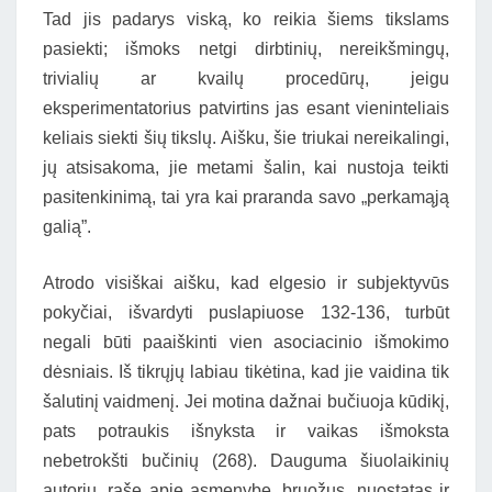
Tad jis padarys viską, ko reikia šiems tikslams
pasiekti; išmoks netgi dirbtinių, nereikšmingų,
trivialių ar kvailų procedūrų, jeigu
eksperimentatorius patvirtins jas esant vieninteliais
keliais siekti šių tikslų. Aišku, šie triukai nereikalingi,
jų atsisakoma, jie metami šalin, kai nustoja teikti
pasitenkinimą, tai yra kai praranda savo „perkamąją
galią”.
Atrodo visiškai aišku, kad elgesio ir subjektyvūs
pokyčiai, išvardyti puslapiuose 132-136, turbūt
negali būti paaiškinti vien asociacinio išmokimo
dėsniais. Iš tikrųjų labiau tikėtina, kad jie vaidina tik
šalutinį vaidmenį. Jei motina dažnai bučiuoja kūdikį,
pats potraukis išnyksta ir vaikas išmoksta
nebetrokšti bučinių (268). Dauguma šiuolaikinių
autorių, rašę apie asmenybę, bruožus, nuostatas ir