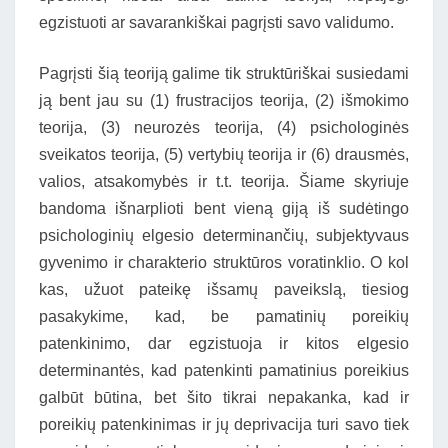
egzistuoti ar savarankiškai pagrįsti savo validumo.
Pagrįsti šią teoriją galime tik struktūriškai susiedami
ją bent jau su (1) frustracijos teorija, (2) išmokimo
teorija, (3) neurozės teorija, (4) psichologinės
sveikatos teorija, (5) vertybių teorija ir (6) drausmės,
valios, atsakomybės ir t.t. teorija. Šiame skyriuje
bandoma išnarplioti bent vieną giją iš sudėtingo
psichologinių elgesio determinančių, subjektyvaus
gyvenimo ir charakterio struktūros voratinklio. O kol
kas, užuot pateikę išsamų paveikslą, tiesiog
pasakykime, kad, be pamatinių poreikių
patenkinimo, dar egzistuoja ir kitos elgesio
determinantės, kad patenkinti pamatinius poreikius
galbūt būtina, bet šito tikrai nepakanka, kad ir
poreikių patenkinimas ir jų deprivacija turi savo tiek