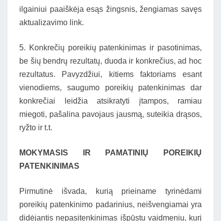
ilgainiui paaiškėja esąs žingsnis, žengiamas savęs
aktualizavimo link.
5. Konkrečių poreikių patenkinimas ir pasotinimas,
be šių bendrų rezultatų, duoda ir konkrečius, ad hoc
rezultatus. Pavyzdžiui, kitiems faktoriams esant
vienodiems, saugumo poreikių patenkinimas dar
konkrečiai leidžia atsikratyti įtampos, ramiau
miegoti, pašalina pavojaus jausmą, suteikia drąsos,
ryžto ir t.t.
MOKYMASIS IR PAMATINIŲ POREIKIŲ
PATENKINIMAS
Pirmutinė išvada, kurią prieiname tyrinėdami
poreikių patenkinimo padarinius, neišvengiamai yra
didėjantis nepasitenkinimas išpūstu vaidmeniu, kurį