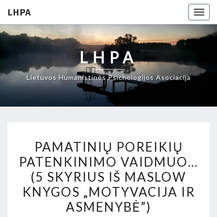
LHPA
Togg
navig
LHPA
Lietuvos Humanistinės Psichologijos Asociacija
PAMATINIŲ
PAMATINIŲ POREIKIŲ
POREIKIŲ
PATENKINIMO VAIDMUO…
PATENKINIMO
(5 SKYRIUS IŠ MASLOW
VAIDMUO…
(5
KNYGOS „MOTYVACIJA IR
SKYRIUS
ASMENYBĖ”)
IŠ