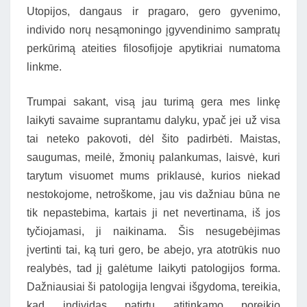
Utopijos, dangaus ir pragaro, gero gyvenimo,
individo norų nesąmoningo įgyvendinimo sampratų
perkūrimą ateities filosofijoje apytikriai numatoma
linkme.
Trumpai sakant, visą jau turimą gera mes linkę
laikyti savaime suprantamu dalyku, ypač jei už visa
tai neteko pakovoti, dėl šito padirbėti. Maistas,
saugumas, meilė, žmonių palankumas, laisvė, kuri
tarytum visuomet mums priklausė, kurios niekad
nestokojome, netroškome, jau vis dažniau būna ne
tik nepastebima, kartais ji net nevertinama, iš jos
tyčiojamasi, ji naikinama. Šis nesugebėjimas
įvertinti tai, ką turi gero, be abejo, yra atotrūkis nuo
realybės, tad jį galėtume laikyti patologijos forma.
Dažniausiai ši patologija lengvai išgydoma, tereikia,
kad individas patirtų atitinkamo poreikio