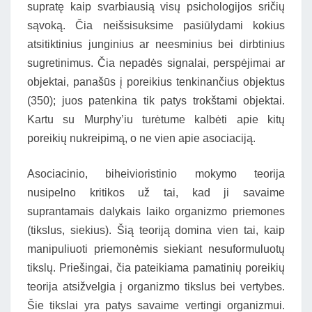
supratę kaip svarbiausią visų psichologijos sričių
sąvoką. Čia neišsisuksime pasiūlydami kokius
atsitiktinius junginius ar neesminius bei dirbtinius
sugretinimus. Čia nepadės signalai, perspėjimai ar
objektai, panašūs į poreikius tenkinančius objektus
(350); juos patenkina tik patys trokštami objektai.
Kartu su Murphy’iu turėtume kalbėti apie kitų
poreikių nukreipimą, o ne vien apie asociaciją.
Asociacinio, biheivioristinio mokymo teorija
nusipelno kritikos už tai, kad ji savaime
suprantamais dalykais laiko organizmo priemones
(tikslus, siekius). Šią teoriją domina vien tai, kaip
manipuliuoti priemonėmis siekiant nesuformuluotų
tikslų. Priešingai, čia pateikiama pamatinių poreikių
teorija atsižvelgia į organizmo tikslus bei vertybes.
Šie tikslai yra patys savaime vertingi organizmui.