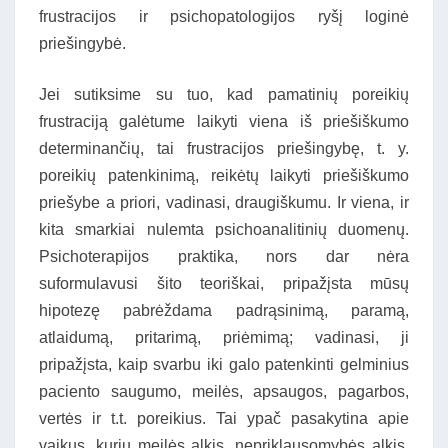
frustracijos ir psichopatologijos ryšį loginė
priešingybė.
Jei sutiksime su tuo, kad pamatinių poreikių
frustraciją galėtume laikyti viena iš priešiškumo
determinančių, tai frustracijos priešingybę, t. y.
poreikių patenkinimą, reikėtų laikyti priešiškumo
priešybe a priori, vadinasi, draugiškumu. Ir viena, ir
kita smarkiai nulemta psichoanalitinių duomenų.
Psichoterapijos praktika, nors dar nėra
suformulavusi šito teoriškai, pripažįsta mūsų
hipotezę pabrėždama padrąsinimą, paramą,
atlaidumą, pritarimą, priėmimą; vadinasi, ji
pripažįsta, kaip svarbu iki galo patenkinti gelminius
paciento saugumo, meilės, apsaugos, pagarbos,
vertės ir t.t. poreikius. Tai ypač pasakytina apie
vaikus, kurių meilės alkis, nepriklausomybės alkis,