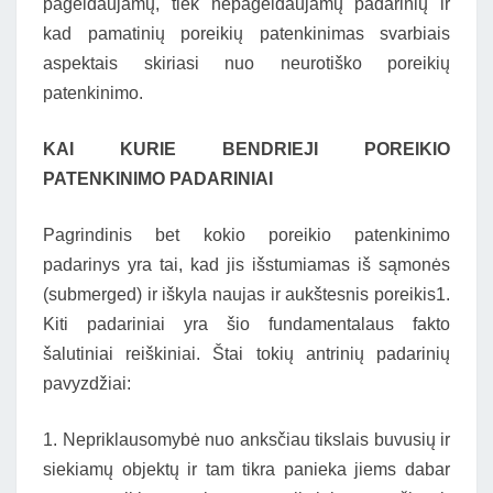
pageidaujamų, tiek nepageidaujamų padarinių ir
kad pamatinių poreikių patenkinimas svarbiais
aspektais skiriasi nuo neurotiško poreikių
patenkinimo.
KAI KURIE BENDRIEJI POREIKIO
PATENKINIMO PADARINIAI
Pagrindinis bet kokio poreikio patenkinimo
padarinys yra tai, kad jis išstumiamas iš sąmonės
(submerged) ir iškyla naujas ir aukštesnis poreikis1.
Kiti padariniai yra šio fundamentalaus fakto
šalutiniai reiškiniai. Štai tokių antrinių padarinių
pavyzdžiai:
1. Nepriklausomybė nuo anksčiau tikslais buvusių ir
siekiamų objektų ir tam tikra panieka jiems dabar