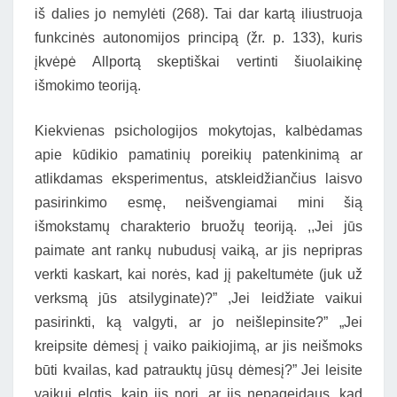
iš dalies jo nemylėti (268). Tai dar kartą iliustruoja
funkcinės autonomijos principą (žr. p. 133), kuris
įkvėpė Allportą skeptiškai vertinti šiuolaikinę
išmokimo teoriją.
Kiekvienas psichologijos mokytojas, kalbėdamas
apie kūdikio pamatinių poreikių patenkinimą ar
atlikdamas eksperimentus, atskleidžiančius laisvo
pasirinkimo esmę, neišvengiamai mini šią
išmokstamų charakterio bruožų teoriją. ,,Jei jūs
paimate ant rankų nubudusį vaiką, ar jis nepripras
verkti kaskart, kai norės, kad jį pakeltumėte (juk už
verksmą jūs atsilyginate)?” ,Jei leidžiate vaikui
pasirinkti, ką valgyti, ar jo neišlepinsite?” „Jei
kreipsite dėmesį į vaiko paikiojimą, ar jis neišmoks
būti kvailas, kad patrauktų jūsų dėmesį?” Jei leisite
vaikui elgtis, kaip jis nori, ar jis nepageidaus, kad