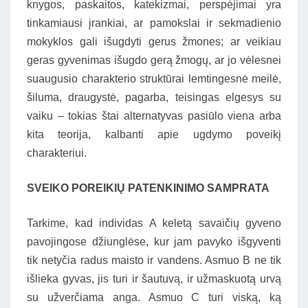
knygos, paskaitos, katekizmai, perspėjimai yra
tinkamiausi įrankiai, ar pamokslai ir sekmadienio
mokyklos gali išugdyti gerus žmones; ar veikiau
geras gyvenimas išugdo gerą žmogų, ar jo vėlesnei
suaugusio charakterio struktūrai lemtingesnė meilė,
šiluma, draugystė, pagarba, teisingas elgesys su
vaiku – tokias štai alternatyvas pasiūlo viena arba
kita teorija, kalbanti apie ugdymo poveikį
charakteriui.
SVEIKO POREIKIŲ PATENKINIMO SAMPRATA
Tarkime, kad individas A keletą savaičių gyveno
pavojingose džiunglėse, kur jam pavyko išgyventi
tik netyčia radus maisto ir vandens. Asmuo B ne tik
išlieka gyvas, jis turi ir šautuvą, ir užmaskuotą urvą
su užverčiama anga. Asmuo C turi viską, ką