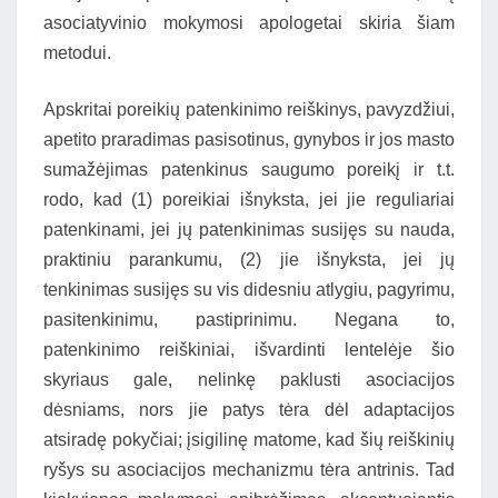
asociatyvinio mokymosi apologetai skiria šiam
metodui.
Apskritai poreikių patenkinimo reiškinys, pavyzdžiui,
apetito praradimas pasisotinus, gynybos ir jos masto
sumažėjimas patenkinus saugumo poreikį ir t.t.
rodo, kad (1) poreikiai išnyksta, jei jie reguliariai
patenkinami, jei jų patenkinimas susijęs su nauda,
praktiniu parankumu, (2) jie išnyksta, jei jų
tenkinimas susijęs su vis didesniu atlygiu, pagyrimu,
pasitenkinimu, pastiprinimu. Negana to,
patenkinimo reiškiniai, išvardinti lentelėje šio
skyriaus gale, nelinkę paklusti asociacijos
dėsniams, nors jie patys tėra dėl adaptacijos
atsiradę pokyčiai; įsigilinę matome, kad šių reiškinių
ryšys su asociacijos mechanizmu tėra antrinis. Tad