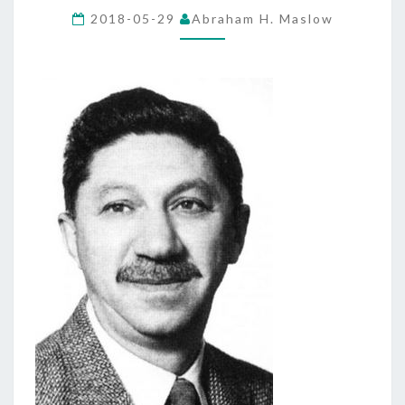
MASLOW
2018-05-29
Abraham H. Maslow
KNYGOS
„MOTYVACIJA
IR
ASMENYBĖ”)