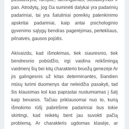
pan. Atrodytų, jog čia suminėti dalykai yra padarinių
padariniai, tai yra šalutiniai poreikių patenkinimo
apskritai padariniai, kaip antai psichologinio
gyvenimo sąlygų bendras pagerėjimas, pertekliaus,
pilnatvės, gausos pojūtis.
Akivaizdu, kad išmokimas, tiek siauresnio, tiek
bendresnio pobūdžio, irgi vaidina reikšmingą
vaidmenį šių bei kitų charakterio bruožų genezėje Ar
jis galingesnis už kitas determinantės, šiandien
mūsų turimi duomenys dar neleidžia pasakyti, tad
šis klausimas kol kas paprastai nustumiamas į šalį
kaip bevaisis. Tačiau priklausomai nuo to, kurią
išmokimo rūšį pabrėšime padariniai bus tokie
skirtingi, kad reikėtų bent jau suvokti pačią
problemą. Ar charakteris ugdomas klasėje, ar