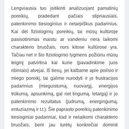
Lengviausia tuo įsitikinti analizuojant pamatinių
poreikių, pradedant pačiais stipriausiais,
patenkinimo tiesioginius ir netarpiškus padarinius.
Kai dėl fiziologinių poreikių, tai mūsų kultūroje
pasisotinimas maistu ar vandeniu nėra laikomi
charakterio bruožais, nors kitose kultūrose yra.
Tačiau net ir šio fiziologinio lygmens požiūriu mūsų
teiginį patvirtina kai kurie (pavadinkime juos
ribiniais) atvejai. Iš tiesų, jei kalbame apie poilsio ir
miego poreikį, tai galime nurodyti ir jo frustracijos
padarinius (mieguistumą, nuovargį, energijos
trūkumą, apsunkimą, gal net tingumą, letargą) ir jo
patenkinimo rezultatus (judrumą, energingumą,
entuziazmą ir t.t.). Šie paprasto poreikių patenkinimo
tiesioginiai padariniai, kad ir nelaikomi charakterio
bruožais, bent jau turėtų konkrečiai dominti