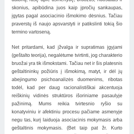
skonius, apibūdina juos kaip įpročių sankaupas,
įgytas pagal asociacinio išmokimo dėsnius. Tačiau
praverstų iš naujo apsvarstyti ir patikslinti tokią šio
termino vartoseną.
Net pritardami, kad įžvalga ir supratimas įgyjami
(geštalto teorija), negalėtume tvirtinti, jog charakterio
bruožai yra tik išmokstami. Tačiau net ir šis platesnis
geštaltininkų požiūris į išmokimą, matyt, ir dėl jų
abejingumo psichoanalizės duomenims, ribotas
todėl, kad per daug racionalistiškai akcentuoja
reiškinių vidinės struktūros išoriniame pasaulyje
pažinimą. Mums reikia tvirtesnio ryšio su
konatyviniu ir afektiniu procesu pačiame asmenyje
negu tas, kurį laiduoja asociacinis mokymasis arba
geštaltinis mokymasis. (Bet taip pat žr. Kurto