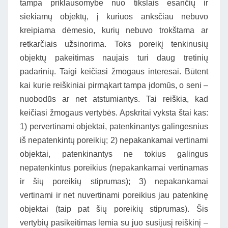
tampa priklausomybe nuo tikslais esančių ir
siekiamų objektų, į kuriuos anksčiau nebuvo
kreipiama dėmesio, kurių nebuvo trokštama ar
retkarčiais užsinorima. Toks poreikį tenkinusių
objektų pakeitimas naujais turi daug tretinių
padarinių. Taigi keičiasi žmogaus interesai. Būtent
kai kurie reiškiniai pirmąkart tampa įdomūs, o seni –
nuobodūs ar net atstumiantys. Tai reiškia, kad
keičiasi žmogaus vertybės. Apskritai vyksta štai kas:
1) pervertinami objektai, patenkinantys galingesnius
iš nepatenkintų poreikių; 2) nepakankamai vertinami
objektai, patenkinantys ne tokius galingus
nepatenkintus poreikius (nepakankamai vertinamas
ir šių poreikių stiprumas); 3) nepakankamai
vertinami ir net nuvertinami poreikius jau patenkinę
objektai (taip pat šių poreikių stiprumas). Šis
vertybių pasikeitimas lemia su juo susijusį reiškinį –