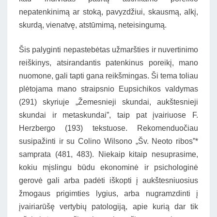
nepatenkinimą ar stoką, pavyzdžiui, skausmą, alkį,
skurdą, vienatvę, atstūmimą, neteisingumą.
Šis palyginti nepastebėtas užmaršties ir nuvertinimo
reiškinys, atsirandantis patenkinus poreikį, mano
nuomone, gali tapti gana reikšmingas. Ši tema toliau
plėtojama mano straipsnio Eupsichikos valdymas
(291) skyriuje „Žemesnieji skundai, aukštesnieji
skundai ir metaskundai”, taip pat įvairiuose F.
Herzbergo (193) tekstuose. Rekomenduočiau
susipažinti ir su Colino Wilsono „Šv. Neoto ribos”*
samprata (481, 483). Niekaip kitaip nesuprasime,
kokiu mįslingu būdu ekonominė ir psichologinė
gerovė gali arba padėti iškopti į aukštesniuosius
žmogaus prigimties lygius, arba nugramzdinti į
įvairiarūšę vertybių patologiją, apie kurią dar tik