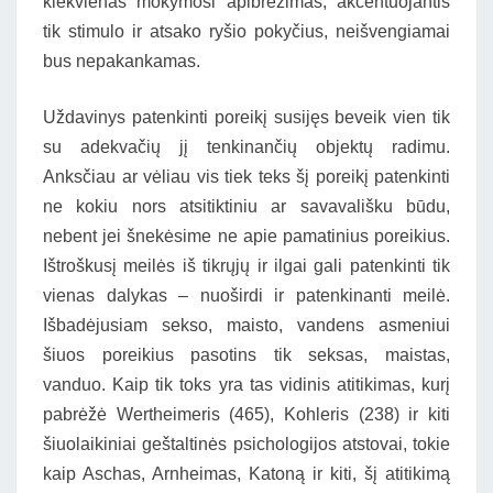
kiekvienas mokymosi apibrėžimas, akcentuojantis
tik stimulo ir atsako ryšio pokyčius, neišvengiamai
bus nepakankamas.
Uždavinys patenkinti poreikį susijęs beveik vien tik
su adekvačių jį tenkinančių objektų radimu.
Anksčiau ar vėliau vis tiek teks šį poreikį patenkinti
ne kokiu nors atsitiktiniu ar savavališku būdu,
nebent jei šnekėsime ne apie pamatinius poreikius.
Ištroškusį meilės iš tikrųjų ir ilgai gali patenkinti tik
vienas dalykas – nuoširdi ir patenkinanti meilė.
Išbadėjusiam sekso, maisto, vandens asmeniui
šiuos poreikius pasotins tik seksas, maistas,
vanduo. Kaip tik toks yra tas vidinis atitikimas, kurį
pabrėžė Wertheimeris (465), Kohleris (238) ir kiti
šiuolaikiniai geštaltinės psichologijos atstovai, tokie
kaip Aschas, Arnheimas, Katoną ir kiti, šį atitikimą