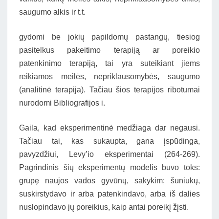
saugumo alkis ir t.t.
gydomi be jokių papildomų pastangų, tiesiog
pasitelkus pakeitimo terapiją ar poreikio
patenkinimo terapiją, tai yra suteikiant jiems
reikiamos meilės, nepriklausomybės, saugumo
(analitinė terapija). Tačiau šios terapijos ribotumai
nurodomi Bibliografijos i.
Gaila, kad eksperimentinė medžiaga dar negausi.
Tačiau tai, kas sukaupta, gana įspūdinga,
pavyzdžiui, Levy’io eksperimentai (264-269).
Pagrindinis šių eksperimentų modelis buvo toks:
grupę naujos vados gyvūnų, sakykim; šuniukų,
suskirstydavo ir arba patenkindavo, arba iš dalies
nuslopindavo jų poreikius, kaip antai poreikį žįsti.