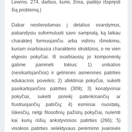
Lewino, 274, darbus, kurie, žinia, padėjo išspręsti
šią problemą.)
Dabar nesileisdamas į detalius svarstymus,
pabandysiu suformuluoti savo sampratą, ką laikau
charakterį formuojančiu arba vidiniu išmokimu,
kuriam svarbiausia charakterio struktūros, o ne vien
elgesio pokyčiai. Iš svarbiausių jo komponentų
galime paminėti tokius: 1) unikalios
(nesikartojančios) ir gelminės asmeninės patirties
edukacinis poveikis; 2) afektiniai pokyčiai, sukelti
pasikartojančios patirties (309); 3) konatyviniai
pokyčiai, sukelti poreikį patenkinančių ar
frustruojančių patirčių; 4) esminiai nuostatų,
lūkesčių, netgi filosofinių pažiūrų pokyčiai, nulemti
kai kurių rūšių ankstyvosios patirties (266); 5)
visokios patirties selektyvaus perėmimo įvairovės