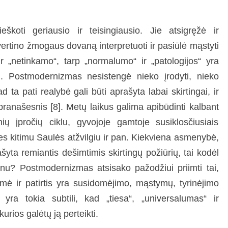
eškoti geriausio ir teisingiausio. Jie atsigręžė ir
vertino žmogaus dovaną interpretuoti ir pasiūlė mąstyti
r „netinkamo“, tarp „normalumo“ ir „patologijos“ yra
2]. Postmodernizmas nesistengė nieko įrodyti, nieko
d ta pati realybė gali būti aprašyta labai skirtingai, ir
ranašesnis [8]. Metų laikus galima apibūdinti kalbant
ių įpročių ciklu, gyvojoje gamtoje susiklosčiusiais
s kitimu Saulės atžvilgiu ir pan. Kiekviena asmenybė,
rašyta remiantis dešimtimis skirtingų požiūrių, tai kodėl
ienu? Postmodernizmas atsisako pažodžiui priimti tai,
ė ir patirtis yra susidomėjimo, mąstymų, tyrinėjimo
 yra tokia subtili, kad „tiesa“, „universalumas“ ir
rios galėtų ją perteikti.