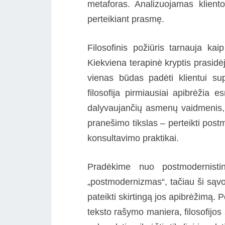
metaforas. Analizuojamas kliento
perteikiant prasmę.
Filosofinis požiūris tarnauja kaip
Kiekviena terapinė kryptis prasidėj
vienas būdas padėti klientui sup
filosofija pirmiausiai apibrėžia
dalyvaujančių asmenų vaidmenis,
pranešimo tikslas – perteikti postm
konsultavimo praktikai.
Pradėkime nuo postmodernisti
„postmodernizmas“, tačiau ši sąvo
pateikti skirtingą jos apibrėžimą. 
teksto rašymo maniera, filosofijos 