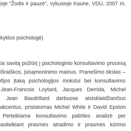
joje “Žodis ir pauzė”, vykusioje Kaune, VDU, 2007 m.
okyklos psichologė)
ia savitą požiūrį į psichologinio konsultavimo procesą
išraiškos, įsisąmoninimo mainus. Pranešimo tikslas –
sofijos įtaką psichologijos mokslui bei konsultavimo
t Jean-Francois Loytard, Jacques Derrida, Michel
Jean Baudrillard darbuose atsisklaidžiančius
 akcentus, pristatomas Michel White ir David Epston
. Perteikiama konsultavimo patirties analizė per
 pasitelkiant prasmės atradimo ir prasmės kūrimo