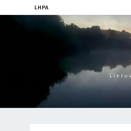
LHPA
Lietu