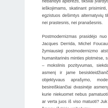
nebandyti apibrėžti, tiksliai įvard
ieškojimams, skatinant prisiminti
egzistuos dešimtys alternatyvių 
nei prastesnis, nei pranašesnis.
Postmodernizmas prasidėjo nuo P
Jacques Derrida, Michel Foucaul
žymiausieji postmodernizmo atsto
humanitarinės minties plotmėse, s
– mokslinis pozityvumas, siekd
asmenį ir jame besiskleidžian
objektyvaus aprašymo, mode
besireiškiančiai dvasinėje asmen
kurie niekuomet nebus pamatuoti 
ar verta juos iš viso matuoti? Juk 