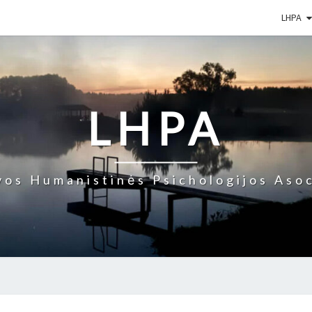
LHPA
LHPA
vos Humanistinės Psichologijos Asoc