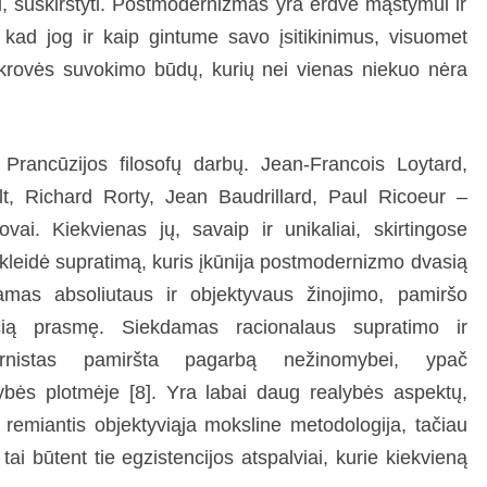
yti, suskirstyti. Postmodernizmas yra erdvė mąstymui ir
, kad jog ir kaip gintume savo įsitikinimus, visuomet
tikrovės suvokimo būdų, kurių nei vienas niekuo nėra
rancūzijos filosofų darbų. Jean-Francois Loytard,
t, Richard Rorty, Jean Baudrillard, Paul Ricoeur –
vai. Kiekvienas jų, savaip ir unikaliai, skirtingose
kleidė supratimą, kuris įkūnija postmodernizmo dvasią
amas absoliutaus ir objektyvaus žinojimo, pamiršo
čią prasmę. Siekdamas racionalaus supratimo ir
rnistas pamiršta pagarbą nežinomybei, ypač
ybės plotmėje [8]. Yra labai daug realybės aspektų,
remiantis objektyviąja moksline metodologija, tačiau
tai būtent tie egzistencijos atspalviai, kurie kiekvieną