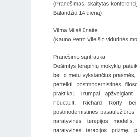
(Pranešimas, skaitytas konferenci
Balandžio 14 dieną)
Vilma Milašiūnaitė
(Kauno Petro Vileišio vidurinės m
Pranešimo sąntrauka
Dešimtys terapinių mokyklų pateik
bei jo metu vykstančius prasmės, 
perteikti postmodernistinės filo
praktikai. Trumpai apžvelgian
Foucault, Richard Rorty bei 
postmodernistinės pasaulėžiūros
naratyvinės terapijos modelis
naratyvinės terapijos prizmę,