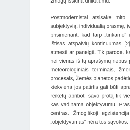
žmogų išskiria unikalumu.
Postmodernistai atsisakė mito i
subjektyvią, individualią prasmę, į
prisimenant, kad tarp „tinkamo“ i
ištisas atspalvių kontinuumas [
atmesti ar paneigti. Tik parodė, ka
nei vienas iš tų aprašymų nebus p
meteorologiniais terminais, žmon
procesais, Žemės planetos padėtie
kiekviena jos patirtis gali būti ap
reikėtų apriboti savo protą tik v
kas vadinama objektyvumu. Prasm
centras. Žmogiškoji egzistencija
„objektyvumas“ nėra tos sąvokos, ku