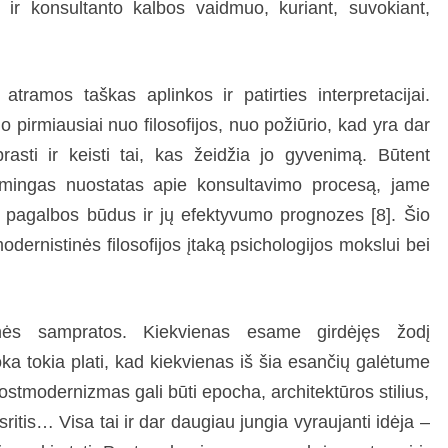
 ir konsultanto kalbos vaidmuo, kuriant, suvokiant,
 atramos taškas aplinkos ir patirties interpretacijai.
o pirmiausiai nuo filosofijos, nuo požiūrio, kad yra dar
rasti ir keisti tai, kas žeidžia jo gyvenimą. Būtent
 esmingas nuostatas apie konsultavimo procesą, jame
 pagalbos būdus ir jų efektyvumo prognozes [8]. Šio
odernistinės filosofijos įtaką psichologijos mokslui bei
nės sampratos. Kiekvienas esame girdėjęs žodį
ka tokia plati, kad kiekvienas iš šia esančių galėtume
Postmodernizmas gali būti epocha, architektūros stilius,
sritis… Visa tai ir dar daugiau jungia vyraujanti idėja –