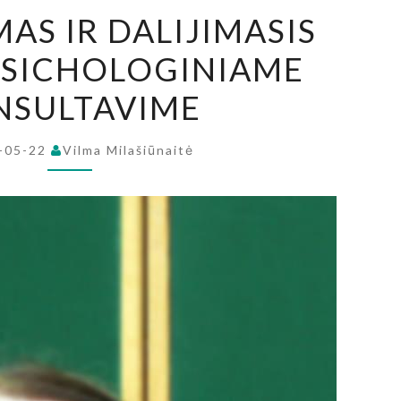
PASAKOJIMAS
AS IR DALIJIMASIS
IR
PSICHOLOGINIAME
DALIJIMASIS
PRASME
NSULTAVIME
PSICHOLOGINIAME
KONSULTAVIME
-05-22
Vilma Milašiūnaitė