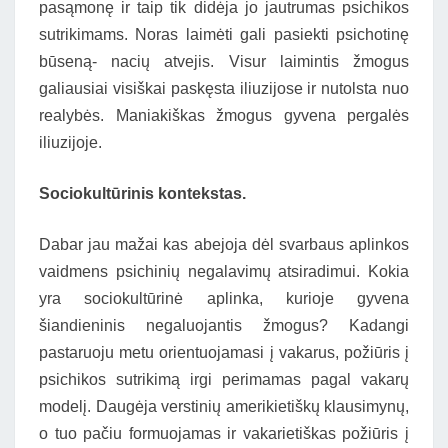
pasąmonę ir taip tik didėja jo jautrumas psichikos
sutrikimams. Noras laimėti gali pasiekti psichotinę
būseną- nacių atvejis. Visur laimintis žmogus
galiausiai visiškai paskęsta iliuzijose ir nutolsta nuo
realybės. Maniakiškas žmogus gyvena pergalės
iliuzijoje.
Sociokultūrinis kontekstas.
Dabar jau mažai kas abejoja dėl svarbaus aplinkos
vaidmens psichinių negalavimų atsiradimui. Kokia
yra sociokultūrinė aplinka, kurioje gyvena
šiandieninis negaluojantis žmogus? Kadangi
pastaruoju metu orientuojamasi į vakarus, požiūris į
psichikos sutrikimą irgi perimamas pagal vakarų
modelį. Daugėja verstinių amerikietiškų klausimynų,
o tuo pačiu formuojamas ir vakarietiškas požiūris į