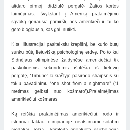
atidaro pirmoji didžiulė pergalė- Žalios kortos
laimėjimas. Išvykstant į Ameriką pralaimėjimo
sąvoką geriausia pamiršti, nes amerikiečiui tai ko
gero blogiausia, kas gali nutikti.
Kitai iliustracijai pasitelksiu krepšinį, be kurio būtų
sunku būtų lietuvišką psichologinę erdvę. Po to kai
Sidnėjaus olimpinėse žaidynėse amerikiečiai tik
paskutinėmis sekundėmis išplėšia iš lietuvių
pergalę, ‘Tribune’ laikraštyje pasirodo straipsnis su
tokiu pavadinimu “one shot from a nightmare” (“1
metimas gelbsti nuo košmaro”).Pralaimėjimas
amerikiečiui košmaras.
Ką reiškia pralaimėjimas amerikiečiui, rodo ir
istoriniai faktai- olimpiadoje neatsiimami sidabro
medaliai. Tokia į komfortą orientuota psichologija