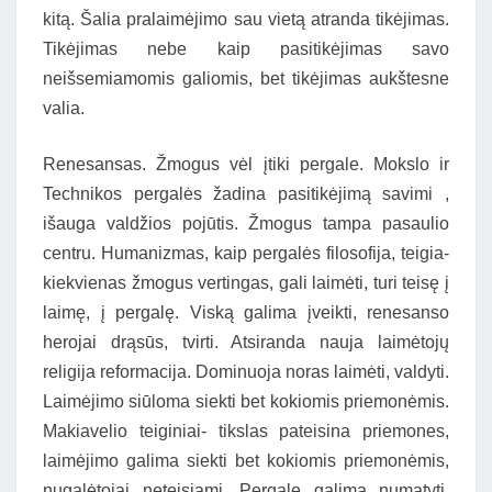
kitą. Šalia pralaimėjimo sau vietą atranda tikėjimas.
Tikėjimas nebe kaip pasitikėjimas savo
neišsemiamomis galiomis, bet tikėjimas aukštesne
valia.
Renesansas. Žmogus vėl įtiki pergale. Mokslo ir
Technikos pergalės žadina pasitikėjimą savimi ,
išauga valdžios pojūtis. Žmogus tampa pasaulio
centru. Humanizmas, kaip pergalės filosofija, teigia-
kiekvienas žmogus vertingas, gali laimėti, turi teisę į
laimę, į pergalę. Viską galima įveikti, renesanso
herojai drąsūs, tvirti. Atsiranda nauja laimėtojų
religija reformacija. Dominuoja noras laimėti, valdyti.
Laimėjimo siūloma siekti bet kokiomis priemonėmis.
Makiavelio teiginiai- tikslas pateisina priemones,
laimėjimo galima siekti bet kokiomis priemonėmis,
nugalėtojai neteisiami. Pergalę galima numatyti,