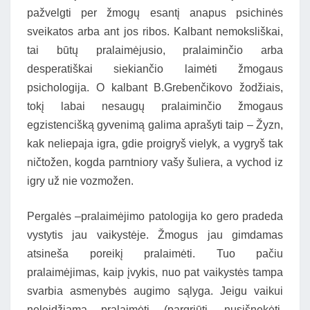
pažvelgti per žmogų esantį anapus psichinės
sveikatos arba ant jos ribos. Kalbant nemoksliškai,
tai būtų pralaimėjusio, pralaiminčio arba
desperatiškai siekiančio laimėti žmogaus
psichologija. O kalbant B.Grebenčikovo žodžiais,
tokį labai nesaugų pralaiminčio žmogaus
egzistencišką gyvenimą galima aprašyti taip – Žyzn,
kak neliepaja igra, gdie proigryš vielyk, a vygryš tak
ničtožen, kogda parntniory vašy šuliera, a vychod iz
igry už nie vozmožen.
Pergalės –pralaimėjimo patologija ko gero pradeda
vystytis jau vaikystėje. Žmogus jau gimdamas
atsineša poreikį pralaimėti. Tuo pačiu
pralaimėjimas, kaip įvykis, nuo pat vaikystės tampa
svarbia asmenybės augimo sąlyga. Jeigu vaikui
neleidžiama pralaimėti (pargriūti, nusišnekėti,