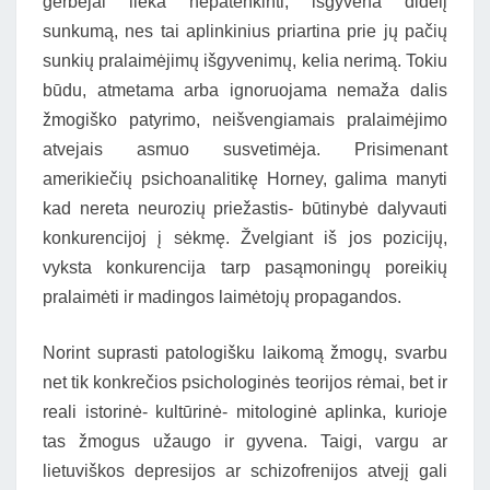
gerbėjai lieka nepatenkinti, išgyvena didelį
sunkumą, nes tai aplinkinius priartina prie jų pačių
sunkių pralaimėjimų išgyvenimų, kelia nerimą. Tokiu
būdu, atmetama arba ignoruojama nemaža dalis
žmogiško patyrimo, neišvengiamais pralaimėjimo
atvejais asmuo susvetimėja. Prisimenant
amerikiečių psichoanalitikę Horney, galima manyti
kad nereta neurozių priežastis- būtinybė dalyvauti
konkurencijoj į sėkmę. Žvelgiant iš jos pozicijų,
vyksta konkurencija tarp pasąmoningų poreikių
pralaimėti ir madingos laimėtojų propagandos.
Norint suprasti patologišku laikomą žmogų, svarbu
net tik konkrečios psichologinės teorijos rėmai, bet ir
reali istorinė- kultūrinė- mitologinė aplinka, kurioje
tas žmogus užaugo ir gyvena. Taigi, vargu ar
lietuviškos depresijos ar schizofrenijos atvejį gali