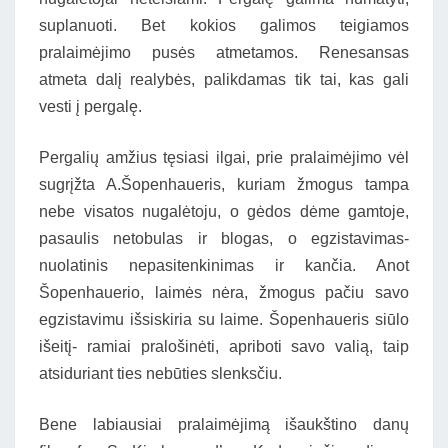
suplanuoti. Bet kokios galimos teigiamos
pralaimėjimo pusės atmetamos. Renesansas
atmeta dalį realybės, palikdamas tik tai, kas gali
vesti į pergalę.
Pergalių amžius tęsiasi ilgai, prie pralaimėjimo vėl
sugrįžta A.Šopenhaueris, kuriam žmogus tampa
nebe visatos nugalėtoju, o gėdos dėme gamtoje,
pasaulis netobulas ir blogas, o egzistavimas-
nuolatinis nepasitenkinimas ir kančia. Anot
Šopenhauerio, laimės nėra, žmogus pačiu savo
egzistavimu išsiskiria su laime. Šopenhaueris siūlo
išeitį- ramiai pralošinėti, apriboti savo valią, taip
atsiduriant ties nebūties slenksčiu.
Bene labiausiai pralaimėjimą išaukštino danų