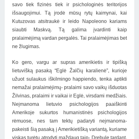
savo tiek fizinės tiek ir psichologinės teritorijos
išsaugojimui. Tą įrodė mūsų rytų kaimynai, kai
Kutuzovas atsitraukė ir leido Napoleono kariams
siaubti Maskvą. Tą galima įvardinti kaip
pralaimėjimą vardan pergalės. Tai pralaimėjimas bet
ne žlugimas.
Ko gero, vargu ar supras amerikietis ir tipišką
lietuvišką pasaką “Eglė Žalčių karalienė”, kurioje
užuot sulaukus iškilmingo happiendo, tenka aptikti
nemažai pralaimėjimų- pralaimi savo vaikų išduotas
Žilvinas, pralaimi ir vaikai ir Eglė, virsdami medžiais.
Neįmanoma lietuvio psichologijos paaiškinti
Amerikoje sukurtos humanistinės psichologijos
rėmuose, nes tam tektų padaryti neįmanoma-
pakeisti šią pasaką į Amerikietišką variantą, kuriame
viskas turėtų atrodyti maždaug taip- Drebulę tardant,