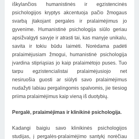
iškylančios humanistinės ir egzistencinės
psichologijos kryptys akcentuoja pačio žmogaus
svarbą įtakojant pergales ir pralaimėjimus jo
gyvenime. Humanistinė psichologija siūlo geriau
apsižvalgyti savyje ir atrasti tai, kas manyje unikalu,
savita ir tokiu būdu laimėti. Norėdama padėti
pralaimėjusiam žmogui, humanistinė psichologija
įvardina stipriąsias jo kaip pralaimėtojo puses. Tuo
tarpu egzistencialistai pralaimėjusiojo net
nesiruošia guosti ar siūlyti savo pralaimėjimus
nudažyti labiau pergalingomis spalvomis, jie tiesiog
priima pralaimėjimus kaip vieną iš duotybių.
Pergalė, pralaimėjimas ir klinikinė psichologija.
Kadangi baigiu savo klinikinės psichologijos
studijas, į pergalės-pralaimėjimo santykį norėčiau