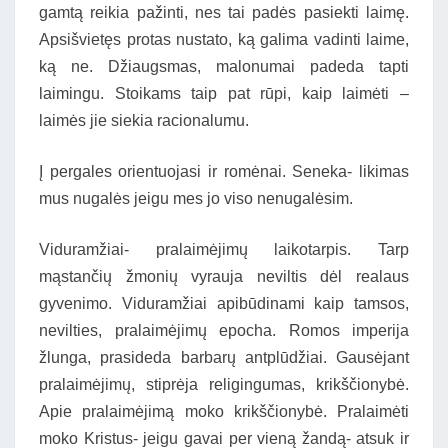
gamtą reikia pažinti, nes tai padės pasiekti laimę.
Apsišvietęs protas nustato, ką galima vadinti laime,
ką ne. Džiaugsmas, malonumai padeda tapti
laimingu. Stoikams taip pat rūpi, kaip laimėti –
laimės jie siekia racionalumu.
Į pergales orientuojasi ir romėnai. Seneka- likimas
mus nugalės jeigu mes jo viso nenugalėsim.
Viduramžiai- pralaimėjimų laikotarpis. Tarp
mąstančių žmonių vyrauja neviltis dėl realaus
gyvenimo. Viduramžiai apibūdinami kaip tamsos,
nevilties, pralaimėjimų epocha. Romos imperija
žlunga, prasideda barbarų antplūdžiai. Gausėjant
pralaimėjimų, stiprėja religingumas, krikščionybė.
Apie pralaimėjimą moko krikščionybė. Pralaimėti
moko Kristus- jeigu gavai per vieną žandą- atsuk ir