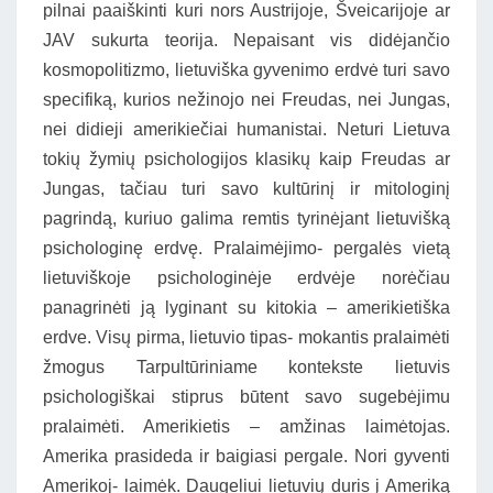
pilnai paaiškinti kuri nors Austrijoje, Šveicarijoje ar
JAV sukurta teorija. Nepaisant vis didėjančio
kosmopolitizmo, lietuviška gyvenimo erdvė turi savo
specifiką, kurios nežinojo nei Freudas, nei Jungas,
nei didieji amerikiečiai humanistai. Neturi Lietuva
tokių žymių psichologijos klasikų kaip Freudas ar
Jungas, tačiau turi savo kultūrinį ir mitologinį
pagrindą, kuriuo galima remtis tyrinėjant lietuvišką
psichologinę erdvę. Pralaimėjimo- pergalės vietą
lietuviškoje psichologinėje erdvėje norėčiau
panagrinėti ją lyginant su kitokia – amerikietiška
erdve. Visų pirma, lietuvio tipas- mokantis pralaimėti
žmogus Tarpultūriniame kontekste lietuvis
psichologiškai stiprus būtent savo sugebėjimu
pralaimėti. Amerikietis – amžinas laimėtojas.
Amerika prasideda ir baigiasi pergale. Nori gyventi
Amerikoj- laimėk. Daugeliui lietuvių duris į Ameriką