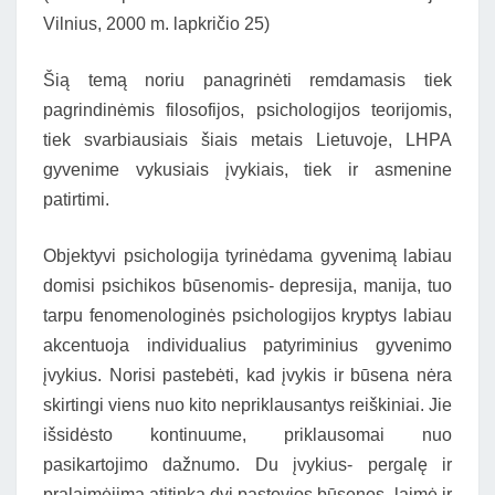
Vilnius, 2000 m. lapkričio 25)
Šią temą noriu panagrinėti remdamasis tiek
pagrindinėmis filosofijos, psichologijos teorijomis,
tiek svarbiausiais šiais metais Lietuvoje, LHPA
gyvenime vykusiais įvykiais, tiek ir asmenine
patirtimi.
Objektyvi psichologija tyrinėdama gyvenimą labiau
domisi psichikos būsenomis- depresija, manija, tuo
tarpu fenomenologinės psichologijos kryptys labiau
akcentuoja individualius patyriminius gyvenimo
įvykius. Norisi pastebėti, kad įvykis ir būsena nėra
skirtingi viens nuo kito nepriklausantys reiškiniai. Jie
išsidėsto kontinuume, priklausomai nuo
pasikartojimo dažnumo. Du įvykius- pergalę ir
pralaimėjimą atitinka dvi pastovios būsenos- laimė ir