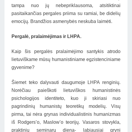
tampa nuo jų nebepriklausoma, atsitiktinai
pasitaikančias pergales priima su ramiai, be didelių
emocijų. Brandžios asmenybės neskuba laimėti.
Pergalė, pralaimėjimas ir LHPA.
Kaip šis pergalės pralaimėjimo santykis atrodo
lietuviškame mūsų humanistiniame egzistenciniame
gyvenime?
Šiemet teko dalyvauti daugumoje LHPA renginių.
Norėčiau paieškoti lietuviškos humanistinės
psichologijos identiteto, kuo ji skiriasi nuo
pagrindinių humanistų teoretikų modelių. Visų
pirma, tai nėra grynas individualistinis humanizmas
iš Rodgers’o, Maslow’o teorijų. Vasaros stovykla,
praktinių seminarų diena- labiausiai gryni