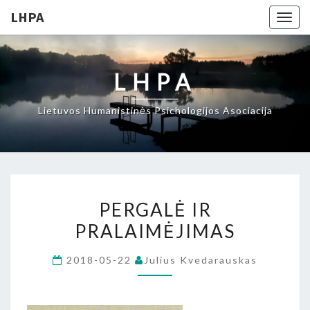
LHPA
Togg
navig
LHPA
Lietuvos Humanistinės Psichologijos Asociacija
PERGALĖ
PERGALĖ IR
IR
PRALAIMĖJIMAS
PRALAIMĖJIMAS
2018-05-22
Julius Kvedarauskas