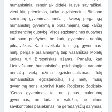
humanistiniai renginiai- didelė laisvė saviraiškai,
vieni kitų priėmimas, tačiau egzistencinis Birstono
seminarų gyvenimas įneša į šviesų pergalingą
humanistinį gyvenimą ir pralaimėjimą kaip karčią
egzistencinę duotybę. Visos egzistencinės duotybės
turi savo priešybes, be kurių gyvenimas nebūtų
pilnatviškas. Kaip sveikata turi ligą, gyvenimas-
mirtį, pergalė pralaimėjimą taip vasariškas Molėtų
juokas turi Birstoniskas ašaras. Panašu, kad
Lietuviškame humanistinės psichologijos variante
nemažą vietą užima egzistencializmas. Tokį
humanistiškai egzistencišką šių metų mūsų
gyvenimą norisi aprašyti Karlo Rodžerso žodžiais-
“Geras gyvenimas tai ne pilnas malonumų
gyvenimas, ne turtai ir valdžia, ne pilnos
savikontrolės pasiekimas, ne geradarysčių darymas,