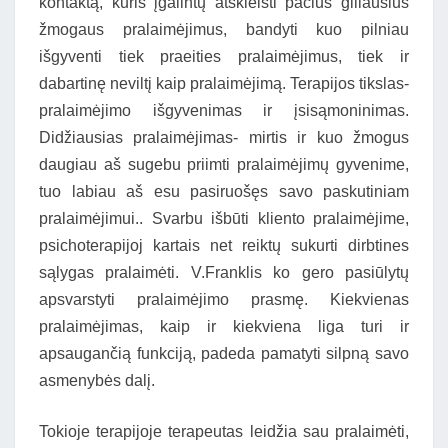
kontaktą, kuris įgalintų atskleisti pačius giliausius
žmogaus pralaimėjimus, bandyti kuo pilniau
išgyventi tiek praeities pralaimėjimus, tiek ir
dabartinę neviltį kaip pralaimėjimą. Terapijos tikslas-
pralaimėjimo išgyvenimas ir įsisąmoninimas.
Didžiausias pralaimėjimas- mirtis ir kuo žmogus
daugiau aš sugebu priimti pralaimėjimų gyvenime,
tuo labiau aš esu pasiruošęs savo paskutiniam
pralaimėjimui.. Svarbu išbūti kliento pralaimėjime,
psichoterapijoj kartais net reiktų sukurti dirbtines
sąlygas pralaimėti. V.Franklis ko gero pasiūlytų
apsvarstyti pralaimėjimo prasmę. Kiekvienas
pralaimėjimas, kaip ir kiekviena liga turi ir
apsaugančią funkciją, padeda pamatyti silpną savo
asmenybės dalį.
Tokioje terapijoje terapeutas leidžia sau pralaimėti,