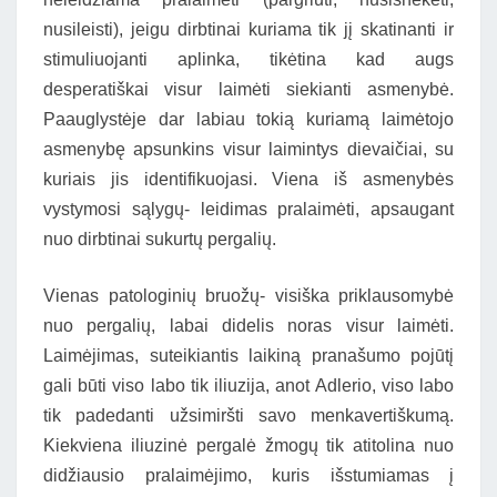
nusileisti), jeigu dirbtinai kuriama tik jį skatinanti ir
stimuliuojanti aplinka, tikėtina kad augs
desperatiškai visur laimėti siekianti asmenybė.
Paauglystėje dar labiau tokią kuriamą laimėtojo
asmenybę apsunkins visur laimintys dievaičiai, su
kuriais jis identifikuojasi. Viena iš asmenybės
vystymosi sąlygų- leidimas pralaimėti, apsaugant
nuo dirbtinai sukurtų pergalių.
Vienas patologinių bruožų- visiška priklausomybė
nuo pergalių, labai didelis noras visur laimėti.
Laimėjimas, suteikiantis laikiną pranašumo pojūtį
gali būti viso labo tik iliuzija, anot Adlerio, viso labo
tik padedanti užsimiršti savo menkavertiškumą.
Kiekviena iliuzinė pergalė žmogų tik atitolina nuo
didžiausio pralaimėjimo, kuris išstumiamas į