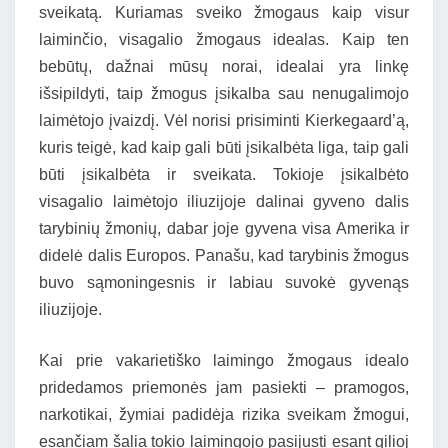
sveikatą. Kuriamas sveiko žmogaus kaip visur
laiminčio, visagalio žmogaus idealas. Kaip ten
bebūtų, dažnai mūsų norai, idealai yra linkę
išsipildyti, taip žmogus įsikalba sau nenugalimojo
laimėtojo įvaizdį. Vėl norisi prisiminti Kierkegaard’ą,
kuris teigė, kad kaip gali būti įsikalbėta liga, taip gali
būti įsikalbėta ir sveikata. Tokioje įsikalbėto
visagalio laimėtojo iliuzijoje dalinai gyveno dalis
tarybinių žmonių, dabar joje gyvena visa Amerika ir
didelė dalis Europos. Panašu, kad tarybinis žmogus
buvo sąmoningesnis ir labiau suvokė gyvenąs
iliuzijoje.
Kai prie vakarietiško laimingo žmogaus idealo
pridedamos priemonės jam pasiekti – pramogos,
narkotikai, žymiai padidėja rizika sveikam žmogui,
esančiam šalia tokio laimingojo pasijusti esant gilioj