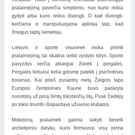
pralaimėjimą paverčia simptomu, nuo kurio reikia
gydyti arba kurio reikia išvengti. O kad išvengti-
keičiama ir manipuliuojama aplinka taip, kad
žmogus taptų laimėtoju.
Lietuvis ir sporte visuomet moka priimti
pralaimėjimą, tai skatina veikti vystytis tolyn. Sporto
pavyzdys verčia atsargiai žiūrėti į pergales.
Pergalės lietuviui kelia grėsmę patekti į psichotines
būsenas. Kai prieš pusantrų metų Žalgiris tapo
Europos čempionais Kaune buvo padaryta
nuostolių už porą šimtų tūkstančių litų. Pusė žaidėjų
po tokio triumfo išsipardavė užsienio klubams.
Mokėjimą pralaimėti galima laikyti beveik
archetipiniu dalyku, kuris formavosi visų pirma