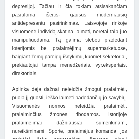
depresijoj. Tačiau ir čia tokiam atsisakančiam
pasiūloma išeitis- gausus moderniausių
antidepresantų pasirinkimas. Laisvojoje rinkoje
visuomenė individą skatina laimėti, neretai taip juo
manipuliuodama. Tą galima stebėti pradedant
loterijomis be pralaimėjimų supermarketuose,
baigiant žemų pareigų išnykimu, kuomet sekretoriai,
prekiautojai tampa menedžeriais, vyr.ekspertais,
direktoriais.
Aplinka deja dažnai neleidžia žmogui pralaimėti,
puola jį guosti, ieško laimėti padedančių jo savybių.
Visuomenės normos neleidžia pralaimėti,
pralaiminčius žmones ribodamos. Istorijoje
pralaimėjimai dažniausiai sumenkinami,
nureikšminami. Sporte, pralaimėjus komandai jos