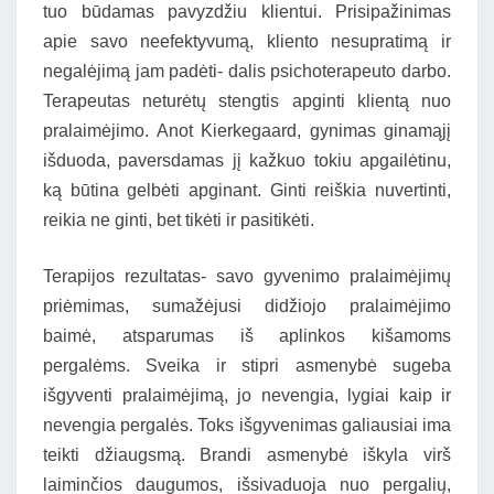
tuo būdamas pavyzdžiu klientui. Prisipažinimas
apie savo neefektyvumą, kliento nesupratimą ir
negalėjimą jam padėti- dalis psichoterapeuto darbo.
Terapeutas neturėtų stengtis apginti klientą nuo
pralaimėjimo. Anot Kierkegaard, gynimas ginamąjį
išduoda, paversdamas jį kažkuo tokiu apgailėtinu,
ką būtina gelbėti apginant. Ginti reiškia nuvertinti,
reikia ne ginti, bet tikėti ir pasitikėti.
Terapijos rezultatas- savo gyvenimo pralaimėjimų
priėmimas, sumažėjusi didžiojo pralaimėjimo
baimė, atsparumas iš aplinkos kišamoms
pergalėms. Sveika ir stipri asmenybė sugeba
išgyventi pralaimėjimą, jo nevengia, lygiai kaip ir
nevengia pergalės. Toks išgyvenimas galiausiai ima
teikti džiaugsmą. Brandi asmenybė iškyla virš
laiminčios daugumos, išsivaduoja nuo pergalių,