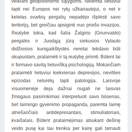
veikiant geopolitinėms sąlygoms. Nelemta lietuviui
tapti nei Europos nei rytų užkariautojui, o net ir
keletas svarbių pergalių nepadėjo išplėsti savo
teritorijų, bet greičiau apsiginti nuo priešo invazijos.
Realybė tokia, kad šalia Žalgirio (Griunvaldo)
pergalės ir Juodąją jūrą siekusios Vytauto
didžiosios kunigaikštystės neretai tekdavo būti
okupuotam, pralaimėti ir tą realybę priimti. Būtent tai
ir formavo savitą lietuvišką psichologiją. Mokančiam
pralaimėti lietuviui kiekvienas depresijos, nevilties
epizodas neturėtų tapti patologija. Laisvoje
visuomenėje deja dažnai nugali ne laisvas
žmogaus pasirinkimas interpretuoti savo būsenas,
bet laimingo gyvenimo propaganda, paremta laimę
atnešančiais antidepresantais, stimuliatoriais,
kvaišalais. Būtent pralaimėjimas atsukant dešinę
veido pusę kai tau trenkia per kairę gali tarnauti