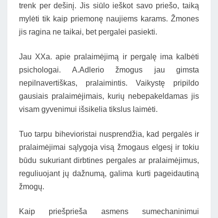
trenk per dešinį. Jis siūlo ieškot savo priešo, taiką
mylėti tik kaip priemonę naujiems karams. Žmones
jis ragina ne taikai, bet pergalei pasiekti.
Jau XXa. apie pralaimėjimą ir pergalę ima kalbėti
psichologai. A.Adlerio žmogus jau gimsta
nepilnavertiškas, pralaimintis. Vaikystę pripildo
gausiais pralaimėjimais, kurių nebepakeldamas jis
visam gyvenimui išsikelia tikslus laimėti.
Tuo tarpu bihevioristai nusprendžia, kad pergalės ir
pralaimėjimai sąlygoja visą žmogaus elgesį ir tokiu
būdu sukuriant dirbtines pergales ar pralaimėjimus,
reguliuojant jų dažnumą, galima kurti pageidautiną
žmogų.
Kaip priešprieša asmens sumechaninimui