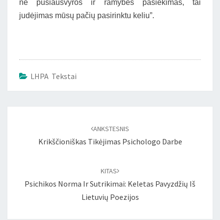
ne pusiausvyros ir ramybės pasiekimas, tai
judėjimas mūsų pačių pasirinktu keliu”.
LHPA Tekstai
Įrašo
naršymas
ANKSTESNIS
Krikščioniškas Tikėjimas Psichologo Darbe
KITAS
Psichikos Norma Ir Sutrikimai: Keletas Pavyzdžių Iš
Lietuvių Poezijos