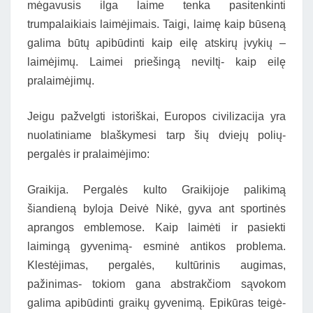
mėgavusis ilga laime tenka pasitenkinti
trumpalaikiais laimėjimais. Taigi, laimę kaip būseną
galima būtų apibūdinti kaip eilę atskirų įvykių –
laimėjimų. Laimei priešingą neviltį- kaip eilę
pralaimėjimų.
Jeigu pažvelgti istoriškai, Europos civilizacija yra
nuolatiniame blaškymesi tarp šių dviejų polių-
pergalės ir pralaimėjimo:
Graikija. Pergalės kulto Graikijoje palikimą
šiandieną byloja Deivė Nikė, gyva ant sportinės
aprangos emblemose. Kaip laimėti ir pasiekti
laimingą gyvenimą- esminė antikos problema.
Klestėjimas, pergalės, kultūrinis augimas,
pažinimas- tokiom gana abstrakčiom sąvokom
galima apibūdinti graikų gyvenimą. Epikūras teigė-