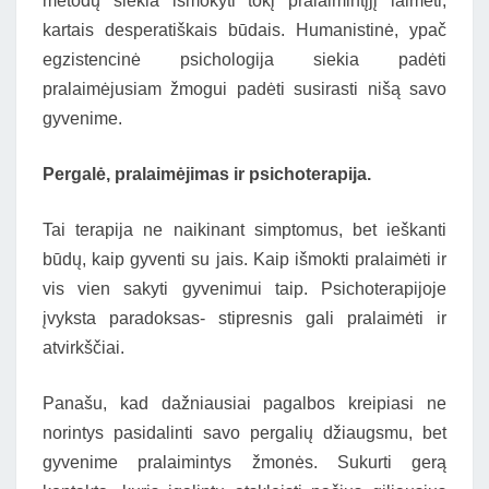
metodų siekia išmokyti tokį pralaimintįjį laimėti,
kartais desperatiškais būdais. Humanistinė, ypač
egzistencinė psichologija siekia padėti
pralaimėjusiam žmogui padėti susirasti nišą savo
gyvenime.
Pergalė, pralaimėjimas ir psichoterapija.
Tai terapija ne naikinant simptomus, bet ieškanti
būdų, kaip gyventi su jais. Kaip išmokti pralaimėti ir
vis vien sakyti gyvenimui taip. Psichoterapijoje
įvyksta paradoksas- stipresnis gali pralaimėti ir
atvirkščiai.
Panašu, kad dažniausiai pagalbos kreipiasi ne
norintys pasidalinti savo pergalių džiaugsmu, bet
gyvenime pralaimintys žmonės. Sukurti gerą