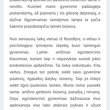
neviltis. Kuomet mano gyvenime padaugėja
pralaimėjimų, aš pasineriu į vis gilesnę depresiją, o
dažnai išgyvenamas laimėjimas tampa ta pačia
šaknimi prasidedančia laimės būsena.
Nuo seniausių laikų vienas iš filosofijos, o vėliau ir
psichologijos tyrinėjimo objektų buvo laimingas
gyvenimas. Laimė- amžinas egzistencinis
klausimas, kuriam taip ir nepavyksta surasti jokio
konkretesnio apibrėžimo. Tai lieka individualu. Kita
vertus, žmogus turi polinkį siekti savo gyvenime
pastovių, ilgalaikių dalykų- būsenų. Taip jis linkęs
siekti ilgos pastovios laimės. Mums norisi pasiekti
laimę- amžino gerbūvio būseną, panašią į nirvaną.
Deja, egzistencinis gyvenimas dažniausiai mus
apdovanoja viso labo atskirais įvykiais ir užuot