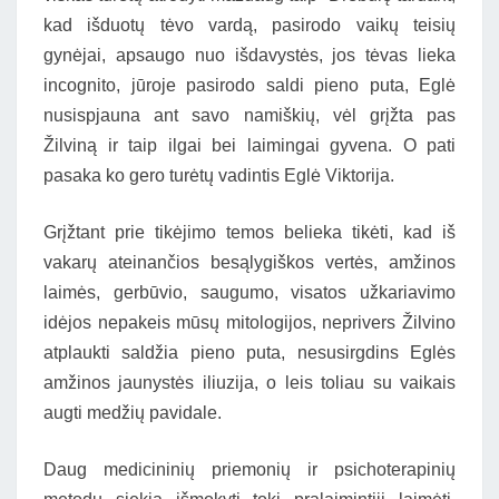
kad išduotų tėvo vardą, pasirodo vaikų teisių
gynėjai, apsaugo nuo išdavystės, jos tėvas lieka
incognito, jūroje pasirodo saldi pieno puta, Eglė
nusispjauna ant savo namiškių, vėl grįžta pas
Žilviną ir taip ilgai bei laimingai gyvena. O pati
pasaka ko gero turėtų vadintis Eglė Viktorija.
Grįžtant prie tikėjimo temos belieka tikėti, kad iš
vakarų ateinančios besąlygiškos vertės, amžinos
laimės, gerbūvio, saugumo, visatos užkariavimo
idėjos nepakeis mūsų mitologijos, neprivers Žilvino
atplaukti saldžia pieno puta, nesusirgdins Eglės
amžinos jaunystės iliuzija, o leis toliau su vaikais
augti medžių pavidale.
Daug medicininių priemonių ir psichoterapinių