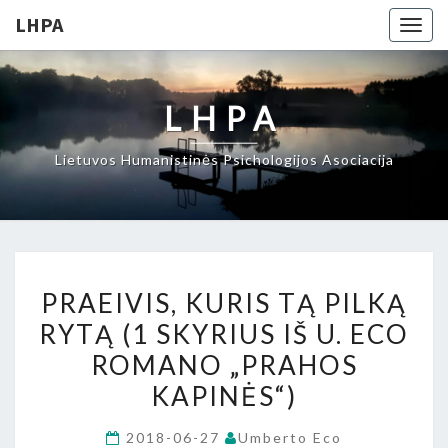
LHPA
Togg
navig
LHPA
Lietuvos Humanistinės Psichologijos Asociacija
PRAEIVIS,
PRAEIVIS, KURIS TĄ PILKĄ
KURIS
RYTĄ (1 SKYRIUS IŠ U. ECO
TĄ
ROMANO „PRAHOS
PILKĄ
RYTĄ
KAPINĖS“)
(1
2018-06-27
Umberto Eco
SKYRIUS