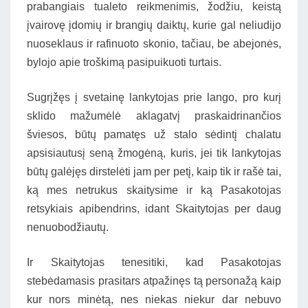
prabangiais tualeto reikmenimis, žodžiu, keistą
įvairovę įdomių ir brangių daiktų, kurie gal neliudijo
nuoseklaus ir rafinuoto skonio, tačiau, be abejonės,
bylojo apie troškimą pasipuikuoti turtais.
Sugrįžęs į svetainę lankytojas prie lango, pro kurį
sklido mažumėlė aklagatvį praskaidrinančios
šviesos, būtų pamatęs už stalo sėdintį chalatu
apsisiautusį seną žmogėną, kuris, jei tik lankytojas
būtų galėjęs dirstelėti jam per petį, kaip tik ir rašė tai,
ką mes netrukus skaitysime ir ką Pasakotojas
retsykiais apibendrins, idant Skaitytojas per daug
nenuobodžiautų.
Ir Skaitytojas tenesitiki, kad Pasakotojas
stebėdamasis prasitars atpažinęs tą personažą kaip
kur nors minėtą, nes niekas niekur dar nebuvo