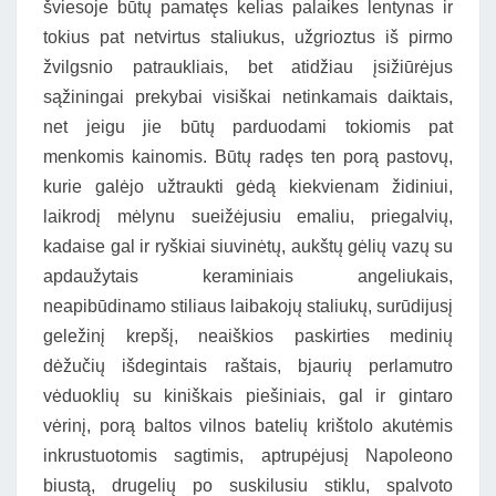
šviesoje būtų pamatęs kelias palaikes lentynas ir
tokius pat netvirtus staliukus, užgrioztus iš pirmo
žvilgsnio patraukliais, bet atidžiau įsižiūrėjus
sąžiningai prekybai visiškai netinkamais daiktais,
net jeigu jie būtų parduodami tokiomis pat
menkomis kainomis. Būtų radęs ten porą pastovų,
kurie galėjo užtraukti gėdą kiekvienam židiniui,
laikrodį mėlynu sueižėjusiu emaliu, priegalvių,
kadaise gal ir ryškiai siuvinėtų, aukštų gėlių vazų su
apdaužytais keraminiais angeliukais,
neapibūdinamo stiliaus laibakojų staliukų, surūdijusį
geležinį krepšį, neaiškios paskirties medinių
dėžučių išdegintais raštais, bjaurių perlamutro
vėduoklių su kiniškais piešiniais, gal ir gintaro
vėrinį, porą baltos vilnos batelių krištolo akutėmis
inkrustuotomis sagtimis, aptrupėjusį Napoleono
biustą, drugelių po suskilusiu stiklu, spalvoto