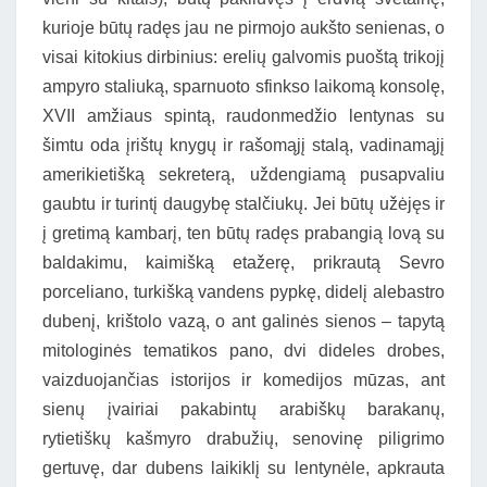
kurioje būtų radęs jau ne pirmojo aukšto senienas, o
visai kitokius dirbinius: erelių galvomis puoštą trikojį
ampyro staliuką, sparnuoto sfinkso laikomą konsolę,
XVII amžiaus spintą, raudonmedžio lentynas su
šimtu oda įrištų knygų ir rašomąjį stalą, vadinamąjį
amerikietišką sekreterą, uždengiamą pusapvaliu
gaubtu ir turintį daugybę stalčiukų. Jei būtų užėjęs ir
į gretimą kambarį, ten būtų radęs prabangią lovą su
baldakimu, kaimišką etažerę, prikrautą Sevro
porceliano, turkišką vandens pypkę, didelį alebastro
dubenį, krištolo vazą, o ant galinės sienos – tapytą
mitologinės tematikos pano, dvi dideles drobes,
vaizduojančias istorijos ir komedijos mūzas, ant
sienų įvairiai pakabintų arabiškų barakanų,
rytietiškų kašmyro drabužių, senovinę piligrimo
gertuvę, dar dubens laikiklį su lentynėle, apkrauta