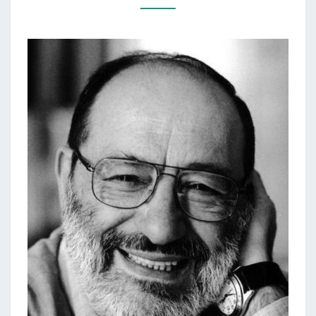
IŠ
U.
ECO
ROMANO
„PRAHOS
KAPINĖS“)