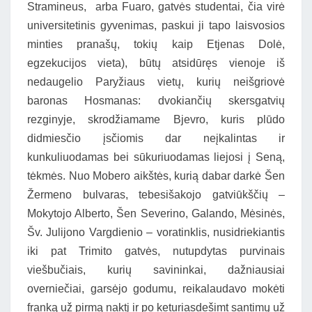
Stramineus, arba Fuaro, gatvės studentai, čia virė
universitetinis gyvenimas, paskui ji tapo laisvosios
minties pranašų, tokių kaip Etjenas Dolė,
egzekucijos vieta), būtų atsidūręs vienoje iš
nedaugelio Paryžiaus vietų, kurių neišgriovė
baronas Hosmanas: dvokiančių skersgatvių
rezginyje, skrodžiamame Bjevro, kuris plūdo
didmiesčio įsčiomis dar neįkalintas ir
kunkuliuodamas bei sūkuriuodamas liejosi į Seną,
tėkmės. Nuo Mobero aikštės, kurią dabar darkė Šen
Žermeno bulvaras, tebesišakojo gatviūkščių –
Mokytojo Alberto, Šen Severino, Galando, Mėsinės,
Šv. Julijono Vargdienio – voratinklis, nusidriekiantis
iki pat Trimito gatvės, nutupdytas purvinais
viešbučiais, kurių savininkai, dažniausiai
overniečiai, garsėjo godumu, reikalaudavo mokėti
franką už pirmą naktį ir po keturiasdešimt santimų už