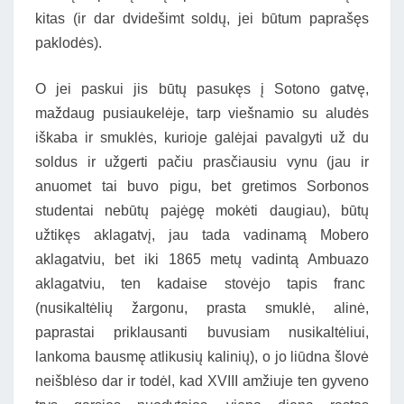
kitas (ir dar dvidešimt soldų, jei būtum paprašęs
paklodės).
O jei paskui jis būtų pasukęs į Sotono gatvę,
maždaug pusiaukelėje, tarp viešnamio su aludės
iškaba ir smuklės, kurioje galėjai pavalgyti už du
soldus ir užgerti pačiu prasčiausiu vynu (jau ir
anuomet tai buvo pigu, bet gretimos Sorbonos
studentai nebūtų pajėgę mokėti daugiau), būtų
užtikęs aklagatvį, jau tada vadinamą Mobero
aklagatviu, bet iki 1865 metų vadintą Ambuazo
aklagatviu, ten kadaise stovėjo tapis franc
(nusikaltėlių žargonu, prasta smuklė, alinė,
paprastai priklausanti buvusiam nusikaltėliui,
lankoma bausmę atlikusių kalinių), o jo liūdna šlovė
neišblėso dar ir todėl, kad XVIII amžiuje ten gyveno