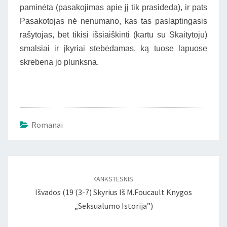
paminėta (pasakojimas apie jį tik prasideda), ir pats
Pasakotojas nė nenumano, kas tas paslaptingasis
rašytojas, bet tikisi išsiaiškinti (kartu su Skaitytoju)
smalsiai ir įkyriai stebėdamas, ką tuose lapuose
skrebena jo plunksna.
Romanai
Įrašo
naršymas
ANKSTESNIS
Išvados (19 (3-7) Skyrius Iš M.Foucault Knygos
„Seksualumo Istorija”)