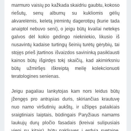
marmuro vaisių po kažkada skaidriu gaubtu, kokoso
riešutų, senų albumų su kukliomis gėlių
akvarelėmis, keletą įrėmintų dagerotipų (kurie tada
anaiptol nebuvo seni), o jeigu būtų kvailai netekęs
galvos dėl kokio gėdingo niekniekio, likusio iš
nusavintų kadaise turtingų šeinių turėtų gėrybių, tai
stojęs prieš įtartinos išvaizdos savininką pasiklausti
kainos būtų išgirdęs tokį skaičių, kad akimirksniu
būtų užmiršęs iškreiptą meilę kolekcionuoti
teratologines senienas.
Jeigu pagaliau lankytojas kam nors leidus būtų
įžengęs pro antrąsias duris, skiriančias krautuvę
nuo namo viršutinių aukštų, ir užlipęs palaikiais
sraigtiniais laiptais, būdingais Paryžiaus namams
laukujų durų pločio fasadais (kreivai sulipusiais
vieni su kitais), būtų pakliuvęs į erdvią svetainę,