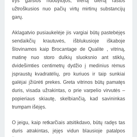
trys garsios nuodytojos, vieną dieną rastos
užtroškusios nuo pačių virtų mirtinų substancijų
garų.
Aklagatvio pusiaukelėje jis vargiai būtų pastebėjęs
sendaikčių krautuvės, išblukusioje iškaboje
šlovinamos kaip Brocantage de Qualite , vitriną,
matinę nuo storo dulkių sluoksnio ant stiklų,
dvidešimties centimetrų dydžio į medinius rėmus
įspraustų kvadratėlių, pro kuriuos ir taip sunkiai
galėjai įžiūrėti prekes. Greta vitrinos būtų pamatęs
duris, visada užrakintas, o prie varpelio virvutės –
popieriaus skiautę, skelbiančią, kad savininkas
trumpam išėjęs.
O jeigu, kaip retkarčiais atsitikdavo, būtų radęs tas
duris atrakintas, įėjęs vidun blausioje patalpos