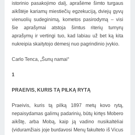
istorinio pasakojimo dalį, aprašėme šimto turgaus
aikštėje kariamų miestiečių egzekuciją, dviejų gyvų
vienuolių sudeginimą, kometos pasirodymą – visi
šie aprašymai atstoja šimtus riterių turnyrų
aprašymų ir vertingi tuo, kad labiau už bet ką kita
nukreipia skaitytojo dėmesį nuo pagrindinio įvykio.
Carlo Tenca, „Šunų namai“
1
PRAEIVIS, KURIS TĄ PILKĄ RYTĄ
Praeivis, kuris tą pilką 1897 metų kovo rytą,
nepaisydamas galimų padarinių, būtų kirtęs Mobero
aikštę, arba Mobą, kaip ją vadino nusikaltėliai
(viduramžiais joje burdavosi Menų fakulteto iš Vicus