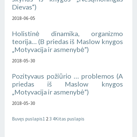
Dievas“)
2018-06-05
Holistinė dinamika, organizmo
teorija… (B priedas iš Maslow knygos
„Motyvacija ir asmenybė”)
2018-05-30
Pozityvaus požiūrio … problemos (A
priedas iš Maslow knygos
„Motyvacija ir asmenybė”)
2018-05-30
Buvęs puslapis
1
2
3
4
Kitas puslapis