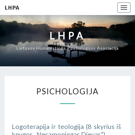
LHPA
Togg
navig
LHPA
Lietuvos Humanistinės Psichologijos Asociacija
PSICHOLOGIJA
PSICHOLOGIJA
Logoterapija ir teologija (8 skyrius iš
knygos „Nesąmoningas Dievas“)