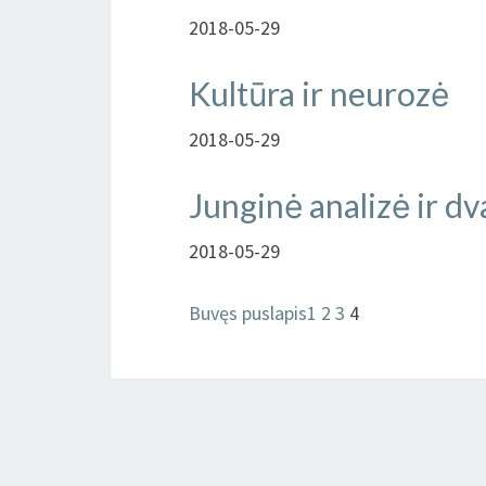
2018-05-29
Kultūra ir neurozė
2018-05-29
Junginė analizė ir d
2018-05-29
Buvęs puslapis
1
2
3
4