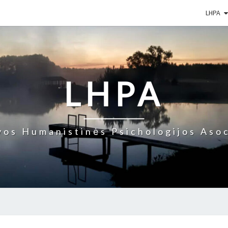
LHPA
LHPA
vos Humanistinės Psichologijos Asoc