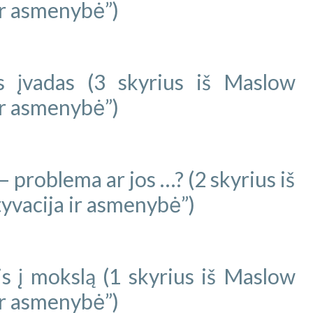
ir asmenybė”)
os įvadas (3 skyrius iš Maslow
ir asmenybė”)
 problema ar jos …? (2 skyrius iš
vacija ir asmenybė”)
is į mokslą (1 skyrius iš Maslow
ir asmenybė”)