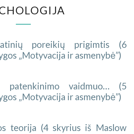
PSICHOLOGIJA
ICHOLOGIJA
atinių poreikių prigimtis (6
ygos „Motyvacija ir asmenybė”)
ių patenkinimo vaidmuo… (5
ygos „Motyvacija ir asmenybė”)
s teorija (4 skyrius iš Maslow