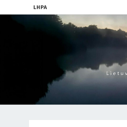
LHPA
Lietu