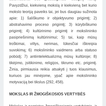
Pavyzdžiui, kiekvieną mokslą ir kiekvieną bet kurio
mokslo teoriją paveiks tai, jei bus daugiau sužinota
apie: 1) šališkumo ir objektyvumo prigimtį; 2)
abstrahavimo proceso prigimtį; 3) kūrybiškumo
prigimtį; 4) kultūrinimo prigimtį ir mokslininko
pasipriešinimą kultūrinimui; 5) tai, kaip mūsų
troškimai, viltys, nerimas, lūkesčiai iškreipia
suvokimą; 6) mokslininko vaidmens arba statuso
pobūdį; 7) antiintelektualizmą mūsų kultūroje; 8)
tikėjimo, įsitikinimo, religijos, tikrumo etc. prigimtį.
Žinia, pirmiausia reikia atsakyti į tuos klausimus,
kuriuos jau minėjome, ypač apie mokslininko
motyvaciją bei tikslus (292, 458).
MOKSLAS IR ŽMOGIŠKOSIOS VERTYBĖS