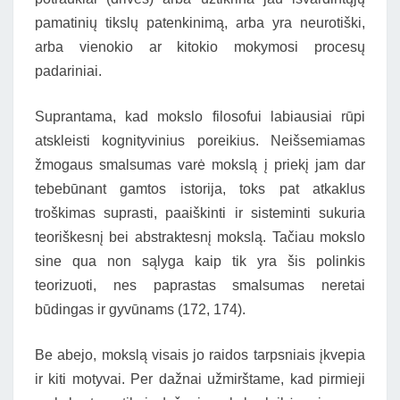
pamatinių tikslų patenkinimą, arba yra neurotiški,
arba vienokio ar kitokio mokymosi procesų
padariniai.
Suprantama, kad mokslo filosofui labiausiai rūpi
atskleisti kognityvinius poreikius. Neišsemiamas
žmogaus smalsumas varė mokslą į priekį jam dar
tebebūnant gamtos istorija, toks pat atkaklus
troškimas suprasti, paaiškinti ir sisteminti sukuria
teoriškesnį bei abstraktesnį mokslą. Tačiau mokslo
sine qua non sąlyga kaip tik yra šis polinkis
teorizuoti, nes paprastas smalsumas neretai
būdingas ir gyvūnams (172, 174).
Be abejo, mokslą visais jo raidos tarpsniais įkvepia
ir kiti motyvai. Per dažnai užmirštame, kad pirmieji