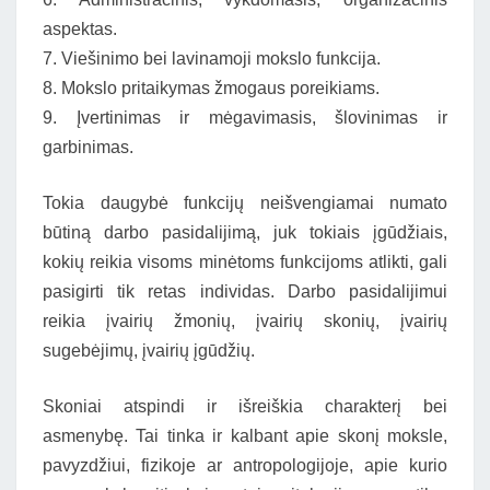
aspektas.
7. Viešinimo bei lavinamoji mokslo funkcija.
8. Mokslo pritaikymas žmogaus poreikiams.
9. Įvertinimas ir mėgavimasis, šlovinimas ir
garbinimas.
Tokia daugybė funkcijų neišvengiamai numato
būtiną darbo pasidalijimą, juk tokiais įgūdžiais,
kokių reikia visoms minėtoms funkcijoms atlikti, gali
pasigirti tik retas individas. Darbo pasidalijimui
reikia įvairių žmonių, įvairių skonių, įvairių
sugebėjimų, įvairių įgūdžių.
Skoniai atspindi ir išreiškia charakterį bei
asmenybę. Tai tinka ir kalbant apie skonį moksle,
pavyzdžiui, fizikoje ar antropologijoje, apie kurio