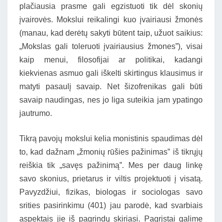
plačiausia prasme gali egzistuoti tik dėl skonių
įvairovės. Mokslui reikalingi kuo įvairiausi žmonės
(manau, kad derėtų sakyti būtent taip, užuot saikius:
„Mokslas gali toleruoti įvairiausius žmones”), visai
kaip menui, filosofijai ar politikai, kadangi
kiekvienas asmuo gali iškelti skirtingus klausimus ir
matyti pasaulį savaip. Net šizofrenikas gali būti
savaip naudingas, nes jo liga suteikia jam ypatingo
jautrumo.
Tikrą pavojų mokslui kelia monistinis spaudimas dėl
to, kad dažnam „žmonių rūšies pažinimas” iš tikrųjų
reiškia tik „savęs pažinimą”. Mes per daug linkę
savo skonius, prietarus ir viltis projektuoti į visatą.
Pavyzdžiui, fizikas, biologas ir sociologas savo
srities pasirinkimu (401) jau parodė, kad svarbiais
aspektais jie iš pagrindų skiriasi. Pagrįstai galime