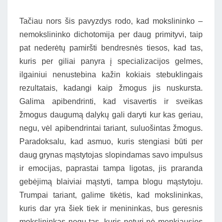
Tačiau nors šis pavyzdys rodo, kad mokslininko –
nemokslininko dichotomija per daug primityvi, taip
pat nederėtų pamiršti bendresnės tiesos, kad tas,
kuris per giliai panyra į specializacijos gelmes,
ilgainiui nenustebina kažin kokiais stebuklingais
rezultatais, kadangi kaip žmogus jis nuskursta.
Galima apibendrinti, kad visavertis ir sveikas
žmogus daugumą dalykų gali daryti kur kas geriau,
negu, vėl apibendrintai tariant, suluošintas žmogus.
Paradoksalu, kad asmuo, kuris stengiasi būti per
daug grynas mąstytojas slopindamas savo impulsus
ir emocijas, paprastai tampa ligotas, jis praranda
gebėjimą blaiviai mąstyti, tampa blogu mąstytoju.
Trumpai tariant, galime tikėtis, kad mokslininkas,
kuris dar yra šiek tiek ir menininkas, bus geresnis
mokslininkas negu tas, kuris neturi nė menkiausios