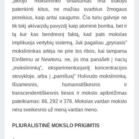
„tikrojo” mokslininko smalsumas ima trukdyti
patenkinti kitus, ne mažiau svarbius žmogaus
poreikius, kaip antai saugumo. Čia turiu galvoje ne
tik tokį akivaizdų pavyzdį kaip atominė bomba, bet ir
tą kur kas bendresnį faktą, kad pats mokslas
implikuoja vertybių sistemą. Juk pagaliau „grynasis”
mokslininkas artėja ne prie tos ribos, kai tampama
Einšteinu ar Newtonu, ne, jis ima panašėti į nacių
„mokslininką”, eksperimentuojantį koncentracijos
stovykloje, arba į „pamišusį” Holivudo mokslininką.
Išsamesnis, humanistiškesnis ir
transcendentiškesnis tiesos ir mokslo apibrėžimas
pateikiamas: 66, 292 ir 376. Mokslas vardan mokslo
nėra sveikesnis už meną vardan meno.
PLIURALISTINĖ MOKSLO PRIGIMTIS