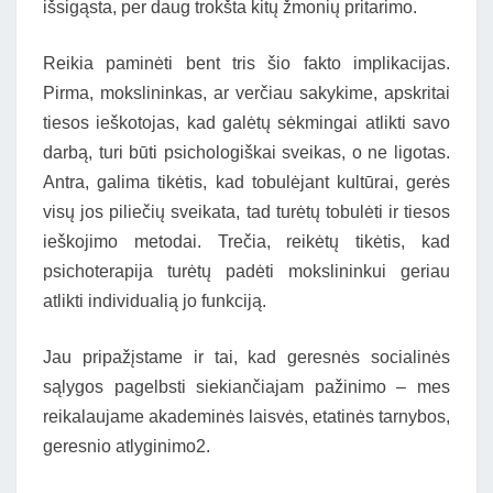
išsigąsta, per daug trokšta kitų žmonių pritarimo.
Reikia paminėti bent tris šio fakto implikacijas.
Pirma, mokslininkas, ar verčiau sakykime, apskritai
tiesos ieškotojas, kad galėtų sėkmingai atlikti savo
darbą, turi būti psichologiškai sveikas, o ne ligotas.
Antra, galima tikėtis, kad tobulėjant kultūrai, gerės
visų jos piliečių sveikata, tad turėtų tobulėti ir tiesos
ieškojimo metodai. Trečia, reikėtų tikėtis, kad
psichoterapija turėtų padėti mokslininkui geriau
atlikti individualią jo funkciją.
Jau pripažįstame ir tai, kad geresnės socialinės
sąlygos pagelbsti siekiančiajam pažinimo – mes
reikalaujame akademinės laisvės, etatinės tarnybos,
geresnio atlyginimo2.