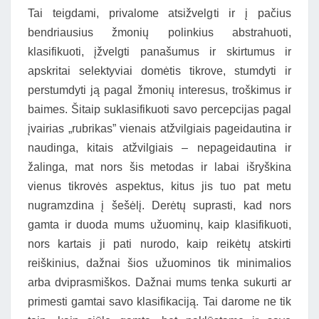
Tai teigdami, privalome atsižvelgti ir į pačius
bendriausius žmonių polinkius abstrahuoti,
klasifikuoti, įžvelgti panašumus ir skirtumus ir
apskritai selektyviai domėtis tikrove, stumdyti ir
perstumdyti ją pagal žmonių interesus, troškimus ir
baimes. Šitaip suklasifikuoti savo percepcijas pagal
įvairias „rubrikas” vienais atžvilgiais pageidautina ir
naudinga, kitais atžvilgiais – nepageidautina ir
žalinga, mat nors šis metodas ir labai išryškina
vienus tikrovės aspektus, kitus jis tuo pat metu
nugramzdina į šešėlį. Derėtų suprasti, kad nors
gamta ir duoda mums užuominų, kaip klasifikuoti,
nors kartais ji pati nurodo, kaip reikėtų atskirti
reiškinius, dažnai šios užuominos tik minimalios
arba dviprasmiškos. Dažnai mums tenka sukurti ar
primesti gamtai savo klasifikaciją. Tai darome ne tik