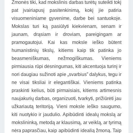
Žmonės tiki, kad mokslinis darbas turėtų suteikti tokį
pat įvairiapusį pasitenkinimą, kokį jie patiria
visuomeniniame gyvenime, darbe bei santuokoje.
Mokslas turi ką pasiūlyti kiekvienam, senam ir
jaunam, drąsiam ir droviam, pareigingam ar
pramogautojui. Kai kas moksle ieško būtent
humanistinių tikslų, kitiems kaip tik patinka jo
beasmeniškumas, nežmogiškumas. Vieniems
pirmiausia rūpi dėsningumas, kiti akcentuoja turinį ir
nori daugiau sužinoti apie „svarbius” dalykus, tegu ir
ne visai tiksliai ir elegantiškai. Vieniems patinka
praskinti kelius, būti pirmaisiais, kitiems artimesnis
naujakurių darbas, organizuoti, tvarkyti, prižiūrėti jau
užkariautą teritoriją. Vieni moksle ieško saugumo,
kiti nuotykio ir jaudulio. Apibūdinti idealų mokslą ar
mokslininką, metodą ar klausimą, ar veiklą, ar tyrimą
nėra paprasčiau, kaip apibūdinti idealią žmoną. Taip