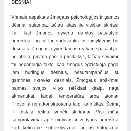
DĖSNIAI
Vienais aspektais žmogaus psichologijos ir gamtos
dėsniai sutampa, tačiau kitais jie visiškai skiriasi.
Tai, kad žmonės gyvena gamtos pasaulyje,
nereiškia, jog jie turi vadovautis jos taisyklėmis bei
dėsniais. Žmogus, gyvendamas realiame pasaulyje,
be abejo, privalo prie jo prisitaikyti, tačiau savaime
tai nepaneigia fakto, kad žmogus egzistuoja pagal
jam būdingus dėsnius, nesutampančius su
gamtinės tikrovės dėsniais. Žmogaus troškimai,
baimės, svajos, viltys reiškiasi kitaip, negu
akmenukai, laidai, temperatūra arba atomai.
Filosofija nėra konstruojama taip, kaip tiltas. Šeimą
ir kristalą reikia tyrinėti skirtingai. Visi mūsų
samprotavimai apie motyvus ir vertybes nereiškia,
kad ketiname subjektyvizuoti ar psichologizuoti