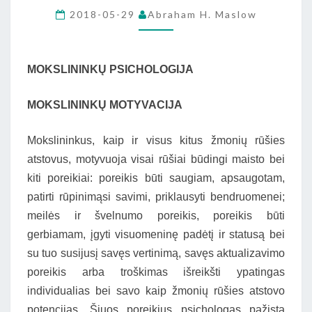
MASLOW
2018-05-29
Abraham H. Maslow
KNYGOS
„MOTYVACIJA
MOKSLININKŲ PSICHOLOGIJA
IR
ASMENYBĖ”)
MOKSLININKŲ MOTYVACIJA
Mokslininkus, kaip ir visus kitus žmonių rūšies
atstovus, motyvuoja visai rūšiai būdingi maisto bei
kiti poreikiai: poreikis būti saugiam, apsaugotam,
patirti rūpinimąsi savimi, priklausyti bendruomenei;
meilės ir švelnumo poreikis, poreikis būti
gerbiamam, įgyti visuomeninę padėtį ir statusą bei
su tuo susijusį savęs vertinimą, savęs aktualizavimo
poreikis arba troškimas išreikšti ypatingas
individualias bei savo kaip žmonių rūšies atstovo
potencijas. Šiuos poreikius psichologas pažįsta