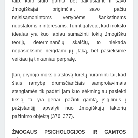
taip, kaip siūlo gamta, bet paklūstame ir savo
žmogiškajai prigimčiai, savo pačių
neįsisąmonintoms vertybėms, išankstinėms
nuostatoms ir interesams. Turint galvoje, kad mokslo
idealas yra kuo labiau sumažinti tokių žmogiškų
teorijų determinančių skaičių, to niekada
nepasieksime neigdami jų įtaką, bet pasieksime
veikiau ją tinkamiau perpratę.
Įtarų grynojo mokslo atstovą turėtų nuraminti tai, kad
šiais ramybę drumsčiančiais samprotavimais
stengiamės tik padėti jam kuo sėkmingiau pasiekti
tikslą, tai yra geriau pažinti gamtą, įsigilinus į
pažįstantįjį, apvalyti nuo žmogiškųjų faktorių
pažinimo objektą (376, 377).
ŽMOGAUS PSICHOLOGIJOS IR GAMTOS