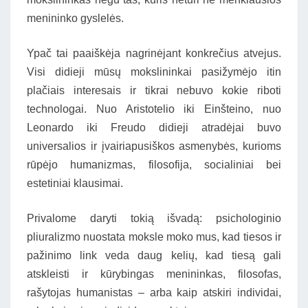
menininko gyslelės.
Ypač tai paaiškėja nagrinėjant konkrečius atvejus.
Visi didieji mūsų mokslininkai pasižymėjo itin
plačiais interesais ir tikrai nebuvo kokie riboti
technologai. Nuo Aristotelio iki Einšteino, nuo
Leonardo iki Freudo didieji atradėjai buvo
universalios ir įvairiapusiškos asmenybės, kurioms
rūpėjo humanizmas, filosofija, socialiniai bei
estetiniai klausimai.
Privalome daryti tokią išvadą: psichologinio
pliuralizmo nuostata moksle moko mus, kad tiesos ir
pažinimo link veda daug kelių, kad tiesą gali
atskleisti ir kūrybingas menininkas, filosofas,
rašytojas humanistas – arba kaip atskiri individai,