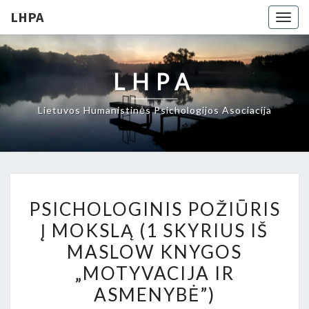
LHPA
Togg
navig
LHPA
Lietuvos Humanistinės Psichologijos Asociacija
PSICHOLOGINIS
PSICHOLOGINIS POŽIŪRIS
POŽIŪRIS
Į MOKSLĄ (1 SKYRIUS IŠ
Į
MASLOW KNYGOS
MOKSLĄ
(1
„MOTYVACIJA IR
SKYRIUS
ASMENYBĖ”)
IŠ