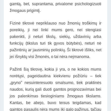
gamtą, bet, suprantama, privalome psichologizuoti
žmogaus prigimtį.
Fizinė tikrovė nepriklauso nuo žmonių troškimų ir
poreikių, ji nei linki mums gero, nei stengiasi
pakenkti, ji neturi tikslų, siekių, uždavinių arba
funkcijų (tikslus turi tik gyvos būtybės), neturi nė
pažintinių ar jausminių polinkių. Ši tikrovė išliks, net
jei išnyktų visi žmonės, o tai nėra neįmanoma.
Pažinti šią tikrovę, kokia ji yra, o ne kokios mums
norėtųsi, pageidautina kiekvienu požiūriu – tiek
„gryno” nesuinteresuoto smalsumo, tiek praktinės
naudos, kurią gali duoti gamtos prognozavimas bei
jos palenkimas tiesioginiams žmogaus tikslams.
Kantas, be abejo, buvo teisus teigdamas, kad
gamtos pasaulis nėra mums iki galo pažinus, tačiau