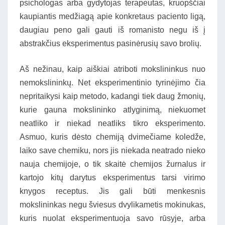
psichologas arba gydytojas terapeutas, kruopščiai
kaupiantis medžiagą apie konkretaus paciento ligą,
daugiau peno gali gauti iš romanisto negu iš į
abstrakčius eksperimentus pasinėrusių savo brolių.
Aš nežinau, kaip aiškiai atriboti mokslininkus nuo
nemokslininkų. Net eksperimentinio tyrinėjimo čia
nepritaikysi kaip metodo, kadangi tiek daug žmonių,
kurie gauna mokslininko atlyginimą, niekuomet
neatliko ir niekad neatliks tikro eksperimento.
Asmuo, kuris dėsto chemiją dvimečiame koledže,
laiko save chemiku, nors jis niekada neatrado nieko
nauja chemijoje, o tik skaitė chemijos žurnalus ir
kartojo kitų darytus eksperimentus tarsi virimo
knygos receptus. Jis gali būti menkesnis
mokslininkas negu šviesus dvylikametis mokinukas,
kuris nuolat eksperimentuoja savo rūsyje, arba