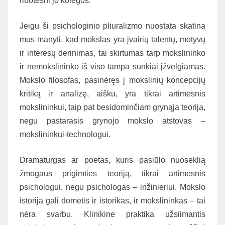
ribotesni jo kolegos.
Jeigu ši psichologinio pliuralizmo nuostata skatina
mus manyti, kad mokslas yra įvairių talentų, motyvų
ir interesų derinimas, tai skirtumas tarp mokslininko
ir nemokslininko iš viso tampa sunkiai įžvelgiamas.
Mokslo filosofas, pasinėręs į mokslinių koncepcijų
kritiką ir analizę, aišku, yra tikrai artimesnis
mokslininkui, taip pat besidominčiam grynąja teorija,
negu pastarasis grynojo mokslo atstovas –
mokslininkui-technologui.
Dramaturgas ar poetas, kuris pasiūlo nuoseklią
žmogaus prigimties teoriją, tikrai artimesnis
psichologui, negu psichologas – inžinieriui. Mokslo
istorija gali domėtis ir istorikas, ir mokslininkas – tai
nėra svarbu. Klinikine praktika užsiimantis