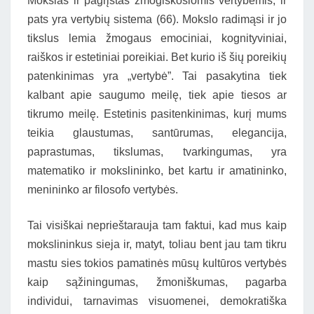
Mokslas ir pagrįstas žmogiškosiomis vertybėmis, ir
pats yra vertybių sistema (66). Mokslo radimąsi ir jo
tikslus lemia žmogaus emociniai, kognityviniai,
raiškos ir estetiniai poreikiai. Bet kurio iš šių poreikių
patenkinimas yra „vertybė”. Tai pasakytina tiek
kalbant apie saugumo meilę, tiek apie tiesos ar
tikrumo meilę. Estetinis pasitenkinimas, kurį mums
teikia glaustumas, santūrumas, elegancija,
paprastumas, tikslumas, tvarkingumas, yra
matematiko ir mokslininko, bet kartu ir amatininko,
menininko ar filosofo vertybės.
Tai visiškai neprieštarauja tam faktui, kad mus kaip
mokslininkus sieja ir, matyt, toliau bent jau tam tikru
mastu sies tokios pamatinės mūsų kultūros vertybės
kaip sąžiningumas, žmoniškumas, pagarba
individui, tarnavimas visuomenei, demokratiška