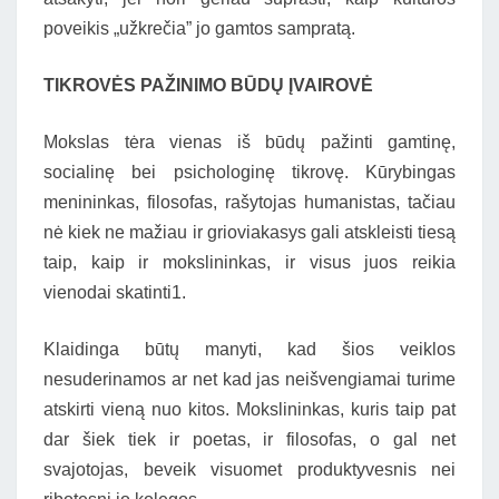
poveikis „užkrečia” jo gamtos sampratą.
TIKROVĖS PAŽINIMO BŪDŲ ĮVAIROVĖ
Mokslas tėra vienas iš būdų pažinti gamtinę,
socialinę bei psichologinę tikrovę. Kūrybingas
menininkas, filosofas, rašytojas humanistas, tačiau
nė kiek ne mažiau ir grioviakasys gali atskleisti tiesą
taip, kaip ir mokslininkas, ir visus juos reikia
vienodai skatinti1.
Klaidinga būtų manyti, kad šios veiklos
nesuderinamos ar net kad jas neišvengiamai turime
atskirti vieną nuo kitos. Mokslininkas, kuris taip pat
dar šiek tiek ir poetas, ir filosofas, o gal net
svajotojas, beveik visuomet produktyvesnis nei