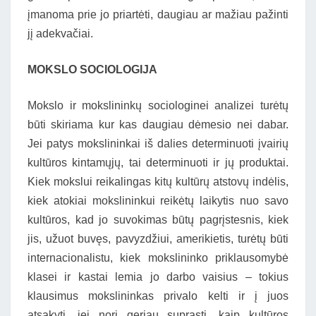
įmanoma prie jo priartėti, daugiau ar mažiau pažinti
jį adekvačiai.
MOKSLO SOCIOLOGIJA
Mokslo ir mokslininkų sociologinei analizei turėtų
būti skiriama kur kas daugiau dėmesio nei dabar.
Jei patys mokslininkai iš dalies determinuoti įvairių
kultūros kintamųjų, tai determinuoti ir jų produktai.
Kiek mokslui reikalingas kitų kultūrų atstovų indėlis,
kiek atokiai mokslininkui reikėtų laikytis nuo savo
kultūros, kad jo suvokimas būtų pagrįstesnis, kiek
jis, užuot buvęs, pavyzdžiui, amerikietis, turėtų būti
internacionalistu, kiek mokslininko priklausomybė
klasei ir kastai lemia jo darbo vaisius – tokius
klausimus mokslininkas privalo kelti ir į juos
atsakyti, jei nori geriau suprasti, kaip kultūros