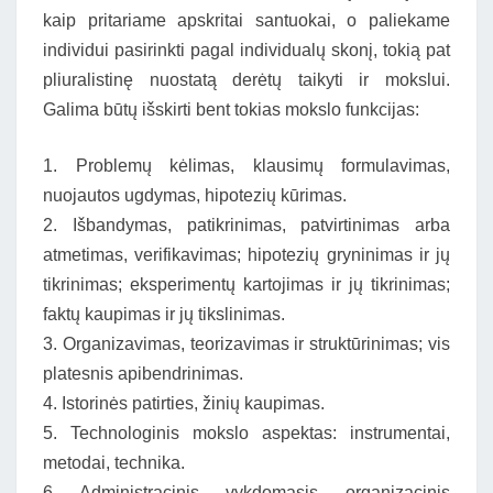
kaip pritariame apskritai santuokai, o paliekame
individui pasirinkti pagal individualų skonį, tokią pat
pliuralistinę nuostatą derėtų taikyti ir mokslui.
Galima būtų išskirti bent tokias mokslo funkcijas:
1. Problemų kėlimas, klausimų formulavimas,
nuojautos ugdymas, hipotezių kūrimas.
2. Išbandymas, patikrinimas, patvirtinimas arba
atmetimas, verifikavimas; hipotezių gryninimas ir jų
tikrinimas; eksperimentų kartojimas ir jų tikrinimas;
faktų kaupimas ir jų tikslinimas.
3. Organizavimas, teorizavimas ir struktūrinimas; vis
platesnis apibendrinimas.
4. Istorinės patirties, žinių kaupimas.
5. Technologinis mokslo aspektas: instrumentai,
metodai, technika.
6. Administracinis, vykdomasis, organizacinis