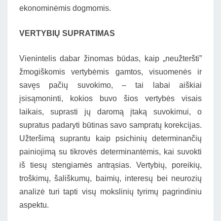
ekonominėmis dogmomis.
VERTYBIŲ SUPRATIMAS
Vienintelis dabar žinomas būdas, kaip „neužteršti”
žmogiškomis vertybėmis gamtos, visuomenės ir
savęs pačių suvokimo, – tai labai aiškiai
įsisąmoninti, kokios buvo šios vertybės visais
laikais, suprasti jų daromą įtaką suvokimui, o
supratus padaryti būtinas savo sampratų korekcijas.
Užteršimą suprantu kaip psichinių determinančių
painiojimą su tikrovės determinantėmis, kai suvokti
iš tiesų stengiamės antrąsias. Vertybių, poreikių,
troškimų, šališkumų, baimių, interesų bei neurozių
analizė turi tapti visų mokslinių tyrimų pagrindiniu
aspektu.