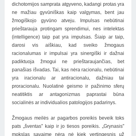
dichotomijos samprata atgyveno, kadangi protas yra
ne mažiau gyvūniškas kaip valgymas, bent jau
žmogiškojo gyvūno atveju. Impulsas nebūtinai
prieštarauja protingam sprendimui, nes intelektas
(intelligence) taip pat yra impulsas. Šiaip ar taip,
darosi vis aiškiau, kad sveiko žmogaus
racionalumas ir impulsai yra sinergiški ir dažnai
padiktuoja žmogui ne prieštaraujančias, bet
panašias išvadas. Tai, kas nėra racionalu, nebūtinai
yra iracionalu ar antiracionalu, dažniau tai
proracionalu. Nuolatinė geismo ir pažinimo sferų
neatitiktis ar antagonizmas paprastai būna
socialinės ar individualios patologijos padarinys.
Žmogaus meilės ar pagarbos poreikis beveik toks
pats „šventas” kaip ir jo tiesos poreikis. „Grynasis”
mokslas savaime nėra nė kiek vertingesnis už