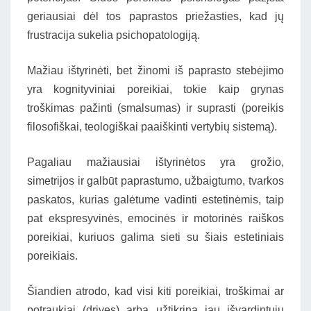
geriausiai dėl tos paprastos priežasties, kad jų
frustracija sukelia psichopatologiją.
Mažiau ištyrinėti, bet žinomi iš paprasto stebėjimo
yra kognityviniai poreikiai, tokie kaip grynas
troškimas pažinti (smalsumas) ir suprasti (poreikis
filosofiškai, teologiškai paaiškinti vertybių sistemą).
Pagaliau mažiausiai ištyrinėtos yra grožio,
simetrijos ir galbūt paprastumo, užbaigtumo, tvarkos
paskatos, kurias galėtume vadinti estetinėmis, taip
pat ekspresyvinės, emocinės ir motorinės raiškos
poreikiai, kuriuos galima sieti su šiais estetiniais
poreikiais.
Šiandien atrodo, kad visi kiti poreikiai, troškimai ar
potraukiai (drives) arba užtikrina jau išvardintųjų