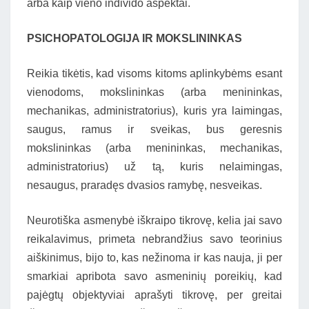
arba kaip vieno individo aspektai.
PSICHOPATOLOGIJA IR MOKSLININKAS
Reikia tikėtis, kad visoms kitoms aplinkybėms esant
vienodoms, mokslininkas (arba menininkas,
mechanikas, administratorius), kuris yra laimingas,
saugus, ramus ir sveikas, bus geresnis
mokslininkas (arba menininkas, mechanikas,
administratorius) už tą, kuris nelaimingas,
nesaugus, praradęs dvasios ramybę, nesveikas.
Neurotiška asmenybė iškraipo tikrovę, kelia jai savo
reikalavimus, primeta nebrandžius savo teorinius
aiškinimus, bijo to, kas nežinoma ir kas nauja, ji per
smarkiai apribota savo asmeninių poreikių, kad
pajėgtų objektyviai aprašyti tikrovę, per greitai