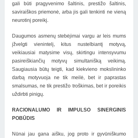
gali būti pragyvenimo šaltinis, prestižo šaltinis,
saviraiškos priemonė, arba jis gali tenkinti ne vieną
neurotinį poreikį.
Daugumos asmenų stebėjimai vargu ar leis mums
įžvelgti vienintelį, kitus nustelbiantį motyvą,
veikiausiai matysime visų, skirtingu intensyvumu
pasireiškiančių motyvų simultanišką veikimą.
Saugiausia būtų teigti, kad kiekvieno mokslininko
darbą motyvuoja ne tik meilė, bet ir paprastas
smalsumas, ne tik prestižo troškimas, bet ir poreikis
uždirbti pinigų.
RACIONALUMO IR IMPULSO SINERGINIS
POBŪDIS
Nūnai jau gana aišku, jog proto ir gyvūniškumo