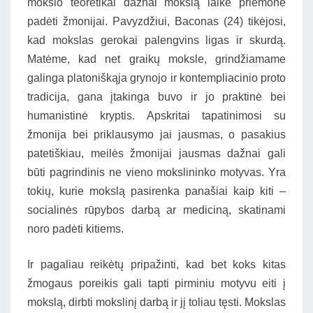
mokslo teoretikai dažnai mokslą laikė priemone
padėti žmonijai. Pavyzdžiui, Baconas (24) tikėjosi,
kad mokslas gerokai palengvins ligas ir skurdą.
Matėme, kad net graikų moksle, grindžiamame
galinga platoniškąja grynojo ir kontempliacinio proto
tradicija, gana įtakinga buvo ir jo praktinė bei
humanistinė kryptis. Apskritai tapatinimosi su
žmonija bei priklausymo jai jausmas, o pasakius
patetiškiau, meilės žmonijai jausmas dažnai gali
būti pagrindinis ne vieno mokslininko motyvas. Yra
tokių, kurie mokslą pasirenka panašiai kaip kiti –
socialinės rūpybos darbą ar mediciną, skatinami
noro padėti kitiems.
Ir pagaliau reikėtų pripažinti, kad bet koks kitas
žmogaus poreikis gali tapti pirminiu motyvu eiti į
mokslą, dirbti mokslinį darbą ir jį toliau tęsti. Mokslas