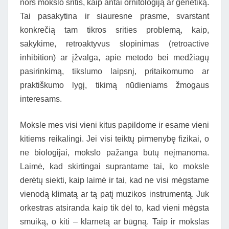
nors mokslo sritis, kaip antai ornitologiją ar genetiką.
Tai pasakytina ir siauresne prasme, svarstant
konkrečią tam tikros srities problemą, kaip,
sakykime, retroaktyvus slopinimas (retroactive
inhibition) ar įžvalga, apie metodo bei medžiagų
pasirinkimą, tikslumo laipsnį, pritaikomumo ar
praktiškumo lygį, tikimą nūdieniams žmogaus
interesams.
Moksle mes visi vieni kitus papildome ir esame vieni
kitiems reikalingi. Jei visi teiktų pirmenybę fizikai, o
ne biologijai, mokslo pažanga būtų neįmanoma.
Laimė, kad skirtingai suprantame tai, ko moksle
derėtų siekti, kaip laimė ir tai, kad ne visi mėgstame
vienodą klimatą ar tą patį muzikos instrumentą. Juk
orkestras atsiranda kaip tik dėl to, kad vieni mėgsta
smuiką, o kiti – klarnetą ar būgną. Taip ir mokslas