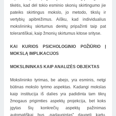
tikėtis, kad dėl tokio esminio skonių skirtingumo jie
pateiks skirtingus mokslo, jo metodo, tikslų ir
vertybių apibrėžimus. Aišku, kad individualius
mokslininkų skirtumus derėtų pripažinti taip pat
tolerantiškai, kaip žmonių skirtumus kitose srityse.
KAI KURIOS PSICHOLOGINIO POŽIŪRIO Į
MOKSLĄ IMPLIKACIJOS
MOKSLININKAS KAIP ANALIZĖS OBJEKTAS
Mokslininko tyrimas, be abejo, yra esminis, netgi
būtinas mokslo tyrimo aspektas. Kadangi mokslas
kaip institucija iš dalies yra padidinta tam tikrų
žmogaus prigimties aspektų projekcija, bet koks
įgytas šių konkrečių aspektų pažinimas
automatiškai bus „padaugintas” daugelį kartų.