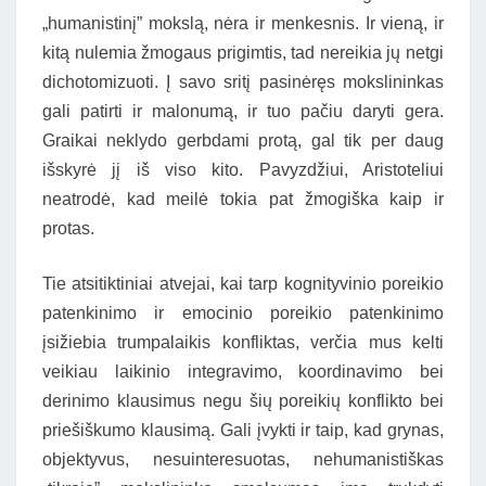
„humanistinį” mokslą, nėra ir menkesnis. Ir vieną, ir
kitą nulemia žmogaus prigimtis, tad nereikia jų netgi
dichotomizuoti. Į savo sritį pasinėręs mokslininkas
gali patirti ir malonumą, ir tuo pačiu daryti gera.
Graikai neklydo gerbdami protą, gal tik per daug
išskyrė jį iš viso kito. Pavyzdžiui, Aristoteliui
neatrodė, kad meilė tokia pat žmogiška kaip ir
protas.
Tie atsitiktiniai atvejai, kai tarp kognityvinio poreikio
patenkinimo ir emocinio poreikio patenkinimo
įsižiebia trumpalaikis konfliktas, verčia mus kelti
veikiau laikinio integravimo, koordinavimo bei
derinimo klausimus negu šių poreikių konflikto bei
priešiškumo klausimą. Gali įvykti ir taip, kad grynas,
objektyvus, nesuinteresuotas, nehumanistiškas