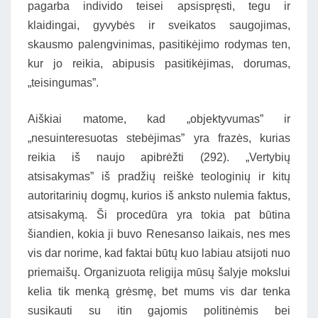
pagarba individo teisei apsispręsti, tegu ir
klaidingai, gyvybės ir sveikatos saugojimas,
skausmo palengvinimas, pasitikėjimo rodymas ten,
kur jo reikia, abipusis pasitikėjimas, dorumas,
„teisingumas”.
Aiškiai matome, kad „objektyvumas” ir
„nesuinteresuotas stebėjimas” yra frazės, kurias
reikia iš naujo apibrėžti (292). „Vertybių
atsisakymas” iš pradžių reiškė teologinių ir kitų
autoritarinių dogmų, kurios iš anksto nulemia faktus,
atsisakymą. Ši procedūra yra tokia pat būtina
šiandien, kokia ji buvo Renesanso laikais, nes mes
vis dar norime, kad faktai būtų kuo labiau atsijoti nuo
priemaišų. Organizuota religija mūsų šalyje mokslui
kelia tik menką grėsmę, bet mums vis dar tenka
susikauti su itin gajomis politinėmis bei