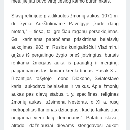
metu jie jau buvo virtę tiesiog kaimo burtininkais.
Slavų religijoje praktikuotos žmonių aukos. 1071 m.
du žyniai Aukštutiniame Pavolgyje „žudė daug
moterų” – tiesa, tai greičiau raganų persekiojimas.
Gal kariniams papročiams priskirtinas belaisvių
aukojimas. 983 m. Rusios kunigaikščiui Vladimirui
grįžus iš pergalingo žygio prieš jotvingius, burtais
renkama žmogaus auka iš paauglių ir merginų;
papjaunamas tas, kuriam krenta burtas. Pasak X a.
Bizantijos rašytojo Leono Diakono, Sviatoslavo
kariai aukodavo belaisvius ir vaikus. Apie žmonių
aukas pas dievų stabus, t. y. specifines, religines
žmonių aukas, užsimena Nestoras, o XI a. rusų
metropolitas Ilarijonas džiaugiasi, kad jo laikais „jau
nepjauna vieni kitų demonams”. Palabio slavai,
atrodo, dažniausiai dievams stengdavosi aukoti