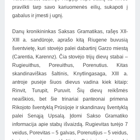
pravilkti tarp savo kariuomenės eilių, sukapoti į
gabalus ir įmesti į ugnį.
Danų kronikininkas Saksas Gramatikas, rašęs XII-
XIII a. sandūroje, aprašo kitą Riugene buvusią
šventvietę, kuri stovėjo palei dabartinį Garzo miestą
(Carentia, Karennz). Čia stovėjo trijų dievų stabai –
Rugieuithus, Poreuithus, Porenutius. Kitas
skandinaviškas šaltinis, Knytlingasaga, XIII a.
antroje pusėje šiuos dievus vadina kiek kitaip:
Rinvit, Turupit, Puruvit. Šių dievų reikšmės
neaiškios, bet šie trinariai panteonai primena
Rikojoto šventyklą Prūsijoje ir skandinavų šventyklą
palei Senąją Upsalą. Įdomi Sakso Gramatiko
informacija apie stabų išvaizdą. Rugievitas turėjo 7
veidus, Porevitas – 5 galvas, Porenutijus – 5 veidus,