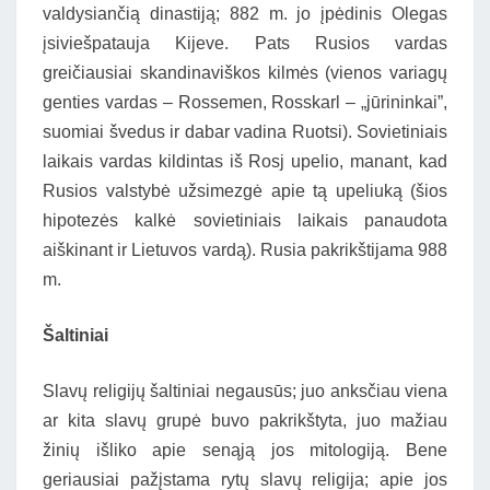
valdysiančią dinastiją; 882 m. jo įpėdinis Olegas
įsiviešpatauja Kijeve. Pats Rusios vardas
greičiausiai skandinaviškos kilmės (vienos variagų
genties vardas – Rossemen, Rosskarl – „jūrininkai”,
suomiai švedus ir dabar vadina Ruotsi). Sovietiniais
laikais vardas kildintas iš Rosj upelio, manant, kad
Rusios valstybė užsimezgė apie tą upeliuką (šios
hipotezės kalkė sovietiniais laikais panaudota
aiškinant ir Lietuvos vardą). Rusia pakrikštijama 988
m.
Šaltiniai
Slavų religijų šaltiniai negausūs; juo anksčiau viena
ar kita slavų grupė buvo pakrikštyta, juo mažiau
žinių išliko apie senąją jos mitologiją. Bene
geriausiai pažįstama rytų slavų religija; apie jos