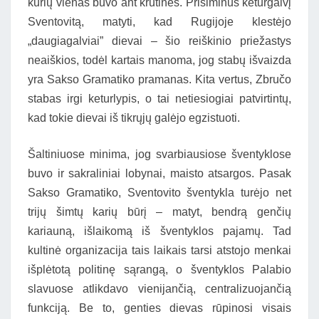
kurių vienas buvo ant krūtinės. Prisiminus keturgalvį
Sventovitą, matyti, kad Rugijoje klestėjo
„daugiagalviai” dievai – šio reiškinio priežastys
neaiškios, todėl kartais manoma, jog stabų išvaizda
yra Sakso Gramatiko pramanas. Kita vertus, Zbručo
stabas irgi keturlypis, o tai netiesiogiai patvirtintų,
kad tokie dievai iš tikrųjų galėjo egzistuoti.
Šaltiniuose minima, jog svarbiausiose šventyklose
buvo ir sakraliniai lobynai, maisto atsargos. Pasak
Sakso Gramatiko, Sventovito šventykla turėjo net
trijų šimtų karių būrį – matyt, bendrą genčių
kariauną, išlaikomą iš šventyklos pajamų. Tad
kultinė organizacija tais laikais tarsi atstojo menkai
išplėtotą politinę sąrangą, o šventyklos Palabio
slavuose atlikdavo vienijančią, centralizuojančią
funkciją. Be to, genties dievas rūpinosi visais