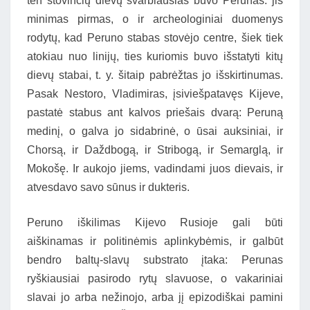
ten stovinčių dievų svarbiausias buvo Perunas: jis
minimas pirmas, o ir archeologiniai duomenys
rodytų, kad Peruno stabas stovėjo centre, šiek tiek
atokiau nuo linijų, ties kuriomis buvo išstatyti kitų
dievų stabai, t. y. šitaip pabrėžtas jo išskirtinumas.
Pasak Nestoro, Vladimiras, įsiviešpatavęs Kijeve,
pastatė stabus ant kalvos priešais dvarą: Peruną
medinį, o galva jo sidabrinė, o ūsai auksiniai, ir
Chorsą, ir Daždbogą, ir Stribogą, ir Semarglą, ir
Mokošę. Ir aukojo jiems, vadindami juos dievais, ir
atvesdavo savo sūnus ir dukteris.
Peruno iškilimas Kijevo Rusioje gali būti
aiškinamas ir politinėmis aplinkybėmis, ir galbūt
bendro baltų-slavų substrato įtaka: Perunas
ryškiausiai pasirodo rytų slavuose, o vakariniai
slavai jo arba nežinojo, arba jį epizodiškai pamini