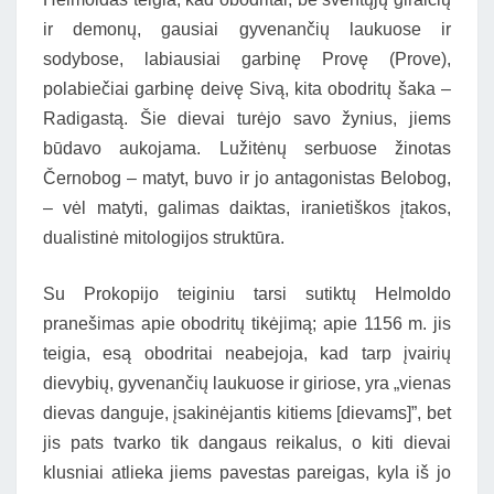
ir demonų, gausiai gyvenančių laukuose ir
sodybose, labiausiai garbinę Provę (Prove),
polabiečiai garbinę deivę Sivą, kita obodritų šaka –
Radigastą. Šie dievai turėjo savo žynius, jiems
būdavo aukojama. Lužitėnų serbuose žinotas
Černobog – matyt, buvo ir jo antagonistas Belobog,
– vėl matyti, galimas daiktas, iranietiškos įtakos,
dualistinė mitologijos struktūra.
Su Prokopijo teiginiu tarsi sutiktų Helmoldo
pranešimas apie obodritų tikėjimą; apie 1156 m. jis
teigia, esą obodritai neabejoja, kad tarp įvairių
dievybių, gyvenančių laukuose ir giriose, yra „vienas
dievas danguje, įsakinėjantis kitiems [dievams]”, bet
jis pats tvarko tik dangaus reikalus, o kiti dievai
klusniai atlieka jiems pavestas pareigas, kyla iš jo