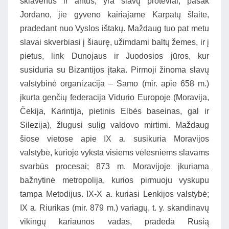
sklavenus ir antus, yra slavų protėviai; pasak
Jordano, jie gyveno kairiajame Karpatų šlaite,
pradedant nuo Vyslos ištakų. Maždaug tuo pat metu
slavai skverbiasi į šiaurę, užimdami baltų žemes, ir į
pietus, link Dunojaus ir Juodosios jūros, kur
susiduria su Bizantijos įtaka. Pirmoji žinoma slavų
valstybinė organizacija – Samo (mir. apie 658 m.)
įkurta genčių federacija Vidurio Europoje (Moravija,
Čekija, Karintija, pietinis Elbės baseinas, gal ir
Silezija), žlugusi sulig valdovo mirtimi. Maždaug
šiose vietose apie IX a. susikuria Moravijos
valstybė, kurioje vyksta visiems vėlesniems slavams
svarbūs procesai; 873 m. Moravijoje įkuriama
bažnytinė metropolija, kurios pirmuoju vyskupu
tampa Metodijus. IX-X a. kuriasi Lenkijos valstybė;
IX a. Riurikas (mir. 879 m.) variagų, t. y. skandinavų
vikingų kariaunos vadas, pradeda Rusią