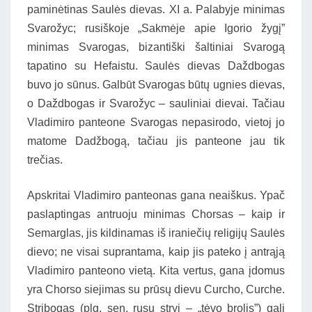
paminėtinas Saulės dievas. XI a. Palabyje minimas
Svarožyc; rusiškoje „Sakmėje apie Igorio žygį”
minimas Svarogas, bizantiški šaltiniai Svarogą
tapatino su Hefaistu. Saulės dievas Daždbogas
buvo jo sūnus. Galbūt Svarogas būtų ugnies dievas,
o Daždbogas ir Svarožyc – sauliniai dievai. Tačiau
Vladimiro panteone Svarogas nepasirodo, vietoj jo
matome Dadžbogą, tačiau jis panteone jau tik
trečias.
Apskritai Vladimiro panteonas gana neaiškus. Ypač
paslaptingas antruoju minimas Chorsas – kaip ir
Semarglas, jis kildinamas iš iraniečių religijų Saulės
dievo; ne visai suprantama, kaip jis pateko į antrąją
Vladimiro panteono vietą. Kita vertus, gana įdomus
yra Chorso siejimas su prūsų dievu Curcho, Curche.
Stribogas (plg. sen. rusų stryj – „tėvo brolis”) gali