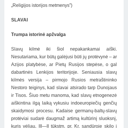
„Religijos istorijos metmenys”)
SLAVAI
Trumpa istorinė apžvalga
Slavų kilmė iki šiol nepakankamai aiški.
Nesutariama, kur būtų galėjusi būti jų protėvynė – ar
Azijos platybėse, ar Pietų Rusijos stepėse, o gal
dabartinės Lenkijos teritorijoje. Seniausia slavų
kilmės versija – pirmojo Rusios metraštininko
Nestoro teiginys, kad slavai atsirado tarp Dunojaus
ir Tisos. Šiuo metu manoma, kad slavų etnogenezė
aiškintina ilgą laiką vykusiu indoeuropiečių genčių
skaidymosi procesu. Kadaise germanų-baltų-slavų
protėviai sudarė daugmaž artimą kultūrinį sluoksnį,
kuris vėliau, III—II tūkstm. pr. Kr. sandūroje skilo į