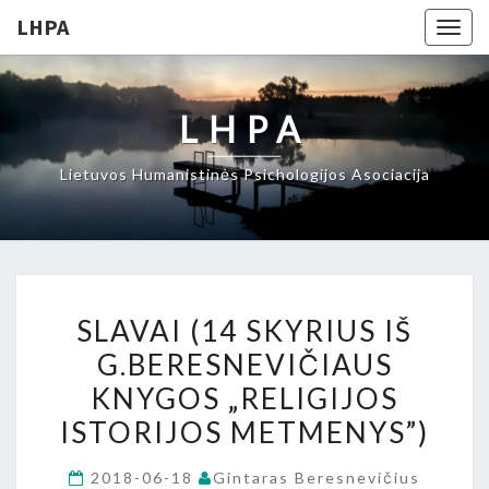
LHPA
Togg
navig
LHPA
Lietuvos Humanistinės Psichologijos Asociacija
SLAVAI
SLAVAI (14 SKYRIUS IŠ
(14
G.BERESNEVIČIAUS
SKYRIUS
KNYGOS „RELIGIJOS
IŠ
G.BERESNEVIČIAUS
ISTORIJOS METMENYS”)
KNYGOS
2018-06-18
Gintaras Beresnevičius
„RELIGIJOS