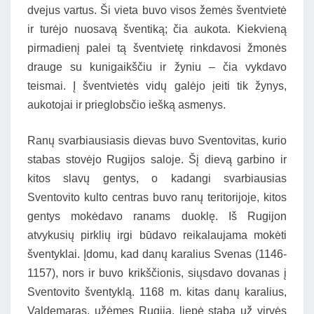
dvejus vartus. Ši vieta buvo visos žemės šventvietė
ir turėjo nuosavą šventiką; čia aukota. Kiekvieną
pirmadienį palei tą šventvietę rinkdavosi žmonės
drauge su kunigaikščiu ir žyniu – čia vykdavo
teismai. Į šventvietės vidų galėjo įeiti tik žynys,
aukotojai ir prieglobsčio iešką asmenys.
Ranų svarbiausiasis dievas buvo Sventovitas, kurio
stabas stovėjo Rugijos saloje. Šį dievą garbino ir
kitos slavų gentys, o kadangi svarbiausias
Sventovito kulto centras buvo ranų teritorijoje, kitos
gentys mokėdavo ranams duoklę. Iš Rugijon
atvykusių pirklių irgi būdavo reikalaujama mokėti
šventyklai. Įdomu, kad danų karalius Svenas (1146-
1157), nors ir buvo krikščionis, siųsdavo dovanas į
Sventovito šventyklą. 1168 m. kitas danų karalius,
Valdemaras, užėmęs Rugiją, liepė stabą už virvės