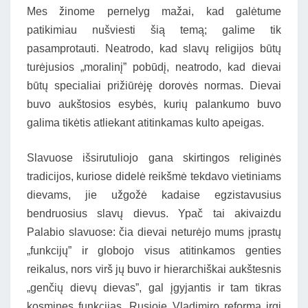
Mes žinome pernelyg mažai, kad galėtume
patikimiau nušviesti šią temą; galime tik
pasamprotauti. Neatrodo, kad slavų religijos būtų
turėjusios „moralinį” pobūdį, neatrodo, kad dievai
būtų specialiai prižiūrėję dorovės normas. Dievai
buvo aukštosios esybės, kurių palankumo buvo
galima tikėtis atliekant atitinkamas kulto apeigas.
Slavuose išsirutuliojo gana skirtingos religinės
tradicijos, kuriose didelė reikšmė tekdavo vietiniams
dievams, jie užgožė kadaise egzistavusius
bendruosius slavų dievus. Ypač tai akivaizdu
Palabio slavuose: čia dievai neturėjo mums įprastų
„funkcijų” ir globojo visus atitinkamos genties
reikalus, nors virš jų buvo ir hierarchiškai aukštesnis
„genčių dievų dievas”, gal įgyjantis ir tam tikras
kosmines funkcijas. Rusioje Vladimiro reforma irgi