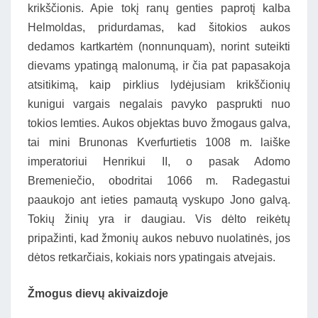
krikščionis. Apie tokį ranų genties paprotį kalba
Helmoldas, pridurdamas, kad šitokios aukos
dedamos kartkartėm (nonnunquam), norint suteikti
dievams ypatingą malonumą, ir čia pat papasakoja
atsitikimą, kaip pirklius lydėjusiam krikščionių
kunigui vargais negalais pavyko pasprukti nuo
tokios lemties. Aukos objektas buvo žmogaus galva,
tai mini Brunonas Kverfurtietis 1008 m. laiške
imperatoriui Henrikui II, o pasak Adomo
Bremeniečio, obodritai 1066 m. Radegastui
paaukojo ant ieties pamautą vyskupo Jono galvą.
Tokių žinių yra ir daugiau. Vis dėlto reikėtų
pripažinti, kad žmonių aukos nebuvo nuolatinės, jos
dėtos retkarčiais, kokiais nors ypatingais atvejais.
Žmogus dievų akivaizdoje