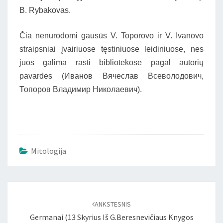
B. Rybakovas.
Čia nenurodomi gausūs V. Toporovo ir V. Ivanovo
straipsniai įvairiuose tęstiniuose leidiniuose, nes
juos galima rasti bibliotekose pagal autorių
pavardes (Иванов Вячеслав Всеволодович,
Топоров Владимир Николаевич).
Mitologija
Įrašo
naršymas
ANKSTESNIS
Germanai (13 Skyrius Iš G.Beresnevičiaus Knygos