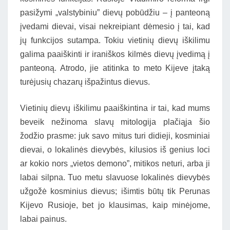
pasižymi „valstybiniu” dievų pobūdžiu – į panteoną
įvedami dievai, visai nekreipiant dėmesio į tai, kad
jų funkcijos sutampa. Tokiu vietinių dievų iškilimu
galima paaiškinti ir iraniškos kilmės dievų įvedimą į
panteoną. Atrodo, jie atitinka to meto Kijeve įtaką
turėjusių chazarų išpažintus dievus.
Vietinių dievų iškilimu paaiškintina ir tai, kad mums
beveik nežinoma slavų mitologija plačiąja šio
žodžio prasme: juk savo mitus turi didieji, kosminiai
dievai, o lokalinės dievybės, kilusios iš genius loci
ar kokio nors „vietos demono”, mitikos neturi, arba ji
labai silpna. Tuo metu slavuose lokalinės dievybės
užgožė kosminius dievus; išimtis būtų tik Perunas
Kijevo Rusioje, bet jo klausimas, kaip minėjome,
labai painus.