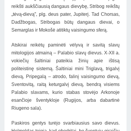
reikšti aukščiausią dangaus dievybę, Stribog reikštų
„tėvą-dievą”, plg. deus pater, Jupiterį. Tad Chorsas,
Dadžbogas, Stribogas būtų dangaus dievai, o
Semarglas ir Mokošė atitiktų vaisingumo sferą.
Atskirai reikėtų paminėti vėlyvą ir savitą slavų
mitologijos atmainą – Palabio slavų dievus. X-XII a.
vokiečių šaltiniai pateikia žinių apie ištisą
politeistinę sistemą. Šaltiniai mini Triglavą, trigalvį
dievą, Pripegalą – atrodo, falinį vaisingumo dievą,
Sventovitą, raitą keturgalvį dievą, bendrą visiems
Palabio slavams, kurio stabas stovėjo Arkonoje
esančioje šventykloje (Rugijos, arba dabartinė
Riugeno sala).
Paskiros gentys turėjo svarbiausius savo dievus.
Helmoldas teigia, kad obodritai, be šventųjų giraičių