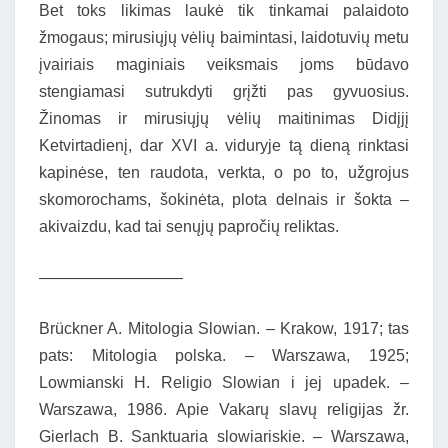
Bet toks likimas laukė tik tinkamai palaidoto
žmogaus; mirusiųjų vėlių baimintasi, laidotuvių metu
įvairiais maginiais veiksmais joms būdavo
stengiamasi sutrukdyti grįžti pas gyvuosius.
Žinomas ir mirusiųjų vėlių maitinimas Didįjį
Ketvirtadienį, dar XVI a. viduryje tą dieną rinktasi
kapinėse, ten raudota, verkta, o po to, užgrojus
skomorochams, šokinėta, plota delnais ir šokta –
akivaizdu, kad tai senųjų papročių reliktas.
—————————
Brückner A. Mitologia Slowian. – Krakow, 1917; tas
pats: Mitologia polska. – Warszawa, 1925;
Lowmianski H. Religio Slowian i jej upadek. –
Warszawa, 1986. Apie Vakarų slavų religijas žr.
Gierlach B. Sanktuaria slowiariskie. – Warszawa,