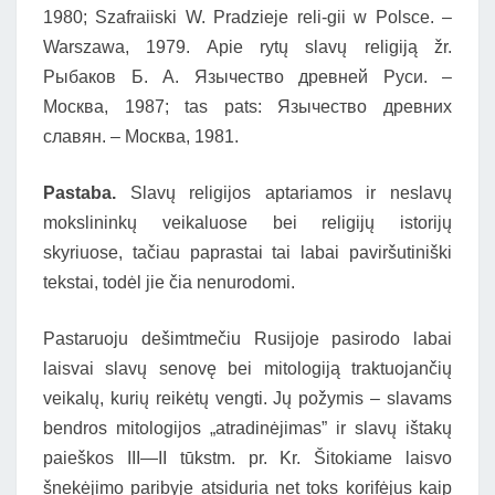
1980; Szafraiiski W. Pradzieje reli-gii w Polsce. –
Warszawa, 1979. Apie rytų slavų religiją žr.
Рыбаков Б. А. Язычество древней Руси. –
Москва, 1987; tas pats: Язычество древних
славян. – Москва, 1981.
Pastaba.
Slavų religijos aptariamos ir neslavų
mokslininkų veikaluose bei religijų istorijų
skyriuose, tačiau paprastai tai labai paviršutiniški
tekstai, todėl jie čia nenurodomi.
Pastaruoju dešimtmečiu Rusijoje pasirodo labai
laisvai slavų senovę bei mitologiją traktuojančių
veikalų, kurių reikėtų vengti. Jų požymis – slavams
bendros mitologijos „atradinėjimas” ir slavų ištakų
paieškos III—II tūkstm. pr. Kr. Šitokiame laisvo
šnekėjimo paribyje atsiduria net toks korifėjus kaip