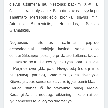
dievus užsimena jau Nestoras; patikimi XI-XII a.
šaltiniai, kalbantys apie Palabio slavus – vyskupo
Thietmaro Merseburgiečio kronika; slavus mini
Adomas Bremenietis, Helmoldas, Saksas
Gramatikas.
Negausius istorinius šaltinius papildo
archeologiniai: Lenkijoje kasinėti senieji kulto
centrai Silezijoje (tiesa, jie priklausė keltams, tačiau
jų įtaka sklido ir į šiaurės rytus), Lysa Gora, Rusijoje
– Perynės šventykla palei Novgorodą (nors ji ir iš
baltų-slavų paribio), Vladimiro įkurta šventykla
Kijeve. Įstabus senosios slavų religijos paminklas –
Zbručo stabas iš šiaurvakarinio slavų arealo.
Kadangi šaltinių nedaug, reikšmingi ir kalbiniai bei
lyginamosios religijotyros duomenys.