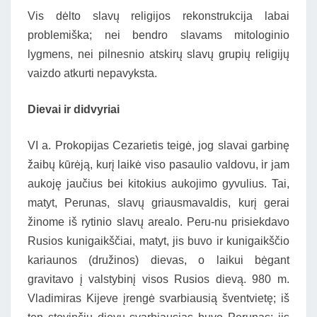
Vis dėlto slavų religijos rekonstrukcija labai
problemiška; nei bendro slavams mitologinio
lygmens, nei pilnesnio atskirų slavų grupių religijų
vaizdo atkurti nepavyksta.
Dievai ir didvyriai
VI a. Prokopijas Cezarietis teigė, jog slavai garbinę
žaibų kūrėją, kurį laikė viso pasaulio valdovu, ir jam
aukoję jaučius bei kitokius aukojimo gyvulius. Tai,
matyt, Perunas, slavų griausmavaldis, kurį gerai
žinome iš rytinio slavų arealo. Peru-nu prisiekdavo
Rusios kunigaikščiai, matyt, jis buvo ir kunigaikščio
kariaunos (družinos) dievas, o laikui bėgant
gravitavo į valstybinį visos Rusios dievą. 980 m.
Vladimiras Kijeve įrengė svarbiausią šventvietę; iš