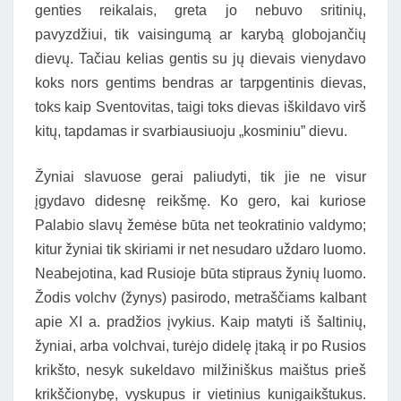
genties reikalais, greta jo nebuvo sritinių,
pavyzdžiui, tik vaisingumą ar karybą globojančių
dievų. Tačiau kelias gentis su jų dievais vienydavo
koks nors gentims bendras ar tarpgentinis dievas,
toks kaip Sventovitas, taigi toks dievas iškildavo virš
kitų, tapdamas ir svarbiausiuoju „kosminiu” dievu.
Žyniai slavuose gerai paliudyti, tik jie ne visur
įgydavo didesnę reikšmę. Ko gero, kai kuriose
Palabio slavų žemėse būta net teokratinio valdymo;
kitur žyniai tik skiriami ir net nesudaro uždaro luomo.
Neabejotina, kad Rusioje būta stipraus žynių luomo.
Žodis volchv (žynys) pasirodo, metraščiams kalbant
apie XI a. pradžios įvykius. Kaip matyti iš šaltinių,
žyniai, arba volchvai, turėjo didelę įtaką ir po Rusios
krikšto, nesyk sukeldavo milžiniškus maištus prieš
krikščionybę, vyskupus ir vietinius kunigaikštukus.