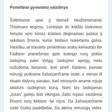
Pomirtinio gyvenimo vaizdinys
Šaltiniuose apie jį bemaž neužsimenama.
Thietmaro teigimu, Lenkijoje iki krikšto kiekvieno
mirusio vyro kūnas būdavo deginamas; paskui jį
sekdavo žmona, kuriai būdavo nukertama galva.
Neaišku, ar slavams priskirtinas arabų keliautojo Ibn
Fadlano pranešimas apie turtingo rusų pirklio
laidojimą palei Volgą: laidojimo apeigų metu
nužudoma belaisvė, kuri prieš žūdama pamato
mirusįjį puikiame žaliuojančiame sode, o vienas iš
ritualo dalyvių pasako, kad mirusysis aname rojuje
atsidurs sudeginus kūną. Nors tas laidojamas
„rusas” galėjo būti vikingas, žalio rojaus vaizdiniai
žinomi rusų folklore -tai irijus: čia žaliuojančiame
sode čiulba paukšteliai, čia ateina mirusiųjų vėlės.