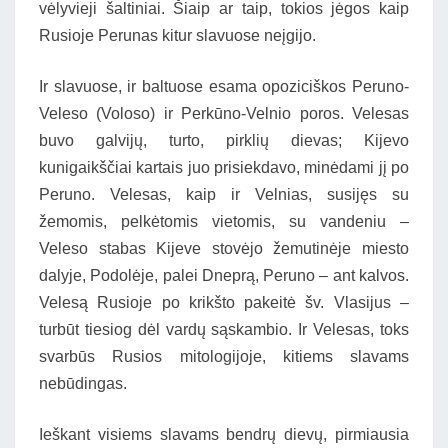
vėlyvieji šaltiniai. Šiaip ar taip, tokios jėgos kaip
Rusioje Perunas kitur slavuose neįgijo.
Ir slavuose, ir baltuose esama opoziciškos Peruno-
Veleso (Voloso) ir Perkūno-Velnio poros. Velesas
buvo galvijų, turto, pirklių dievas; Kijevo
kunigaikščiai kartais juo prisiekdavo, minėdami jį po
Peruno. Velesas, kaip ir Velnias, susijęs su
žemomis, pelkėtomis vietomis, su vandeniu –
Veleso stabas Kijeve stovėjo žemutinėje miesto
dalyje, Podolėje, palei Dneprą, Peruno – ant kalvos.
Velesą Rusioje po krikšto pakeitė šv. Vlasijus –
turbūt tiesiog dėl vardų sąskambio. Ir Velesas, toks
svarbūs Rusios mitologijoje, kitiems slavams
nebūdingas.
Ieškant visiems slavams bendrų dievų, pirmiausia