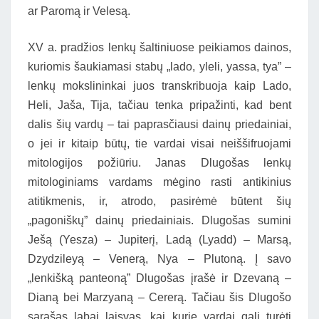
ar Paromą ir Velesą.
XV a. pradžios lenkų šaltiniuose peikiamos dainos,
kuriomis šaukiamasi stabų „lado, yleli, yassa, tya” –
lenkų mokslininkai juos transkribuoja kaip Lado,
Heli, Jaša, Tija, tačiau tenka pripažinti, kad bent
dalis šių vardų – tai paprasčiausi dainų priedainiai,
o jei ir kitaip būtų, tie vardai visai neiššifruojami
mitologijos požiūriu. Janas Dlugošas lenkų
mitologiniams vardams mėgino rasti antikinius
atitikmenis, ir, atrodo, pasirėmė būtent šių
„pagoniškų” dainų priedainiais. Dlugošas sumini
Ješą (Yesza) – Jupiterį, Ladą (Lyadd) – Marsą,
Dzydzileyą – Venerą, Nya – Plutoną. Į savo
„lenkišką panteoną” Dlugošas įrašė ir Dzevaną –
Dianą bei Marzyaną – Cererą. Tačiau šis Dlugošo
sąrašas labai laisvas, kai kurie vardai gali turėti