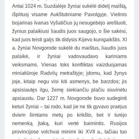
Antai 1024 m. Suzdalėje žyniai sukėlė didelį maištą,
išplitusį visame Aukštutiniame Pavolgyje. Vietinis
bojarinas Ivanas Vyšatičius jų nesugebėjo areštuoti,
žynius palaikiusi liaudis juos saugojo, o šie sakėsi,
kad juos teisti galįs tik didysis Kijevo kunigaikštis. XI
a. žyniai Novgorode sukėlė du maištus, liaudis juos
palaikė, ir žyniai vadovaudavo kariniams
veiksmams. Vienas toks konfliktas vaizduojamas
miniatiūroje Radvilų metraštyje; įdomu, kad žynys
joje, kitaip negu visi kiti asmenys, be barzdos; jis
apsisiautęs ilgu, žemę siekiančiu plačiu siuvinėtu
apsiaustu. Dar 1227 m. Novgorode buvo sudeginti
keturi žyniai – tai rodo, kad jie ne tik gyvavo praėjus
dviem šimtams metų po krikšto, bet ir turėjo
nemenką įtaką, kuri vertė baimintis. Rusijos
provincijose volchvai minimi iki XVII a., tačiau tuo