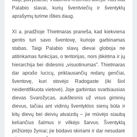
Palabio slavai, kurių šventviečių ir šventyklų
aprašymų turime išties daug.
XI a. pradžioje Thietmaras praneša, kad kiekviena
gentis turi savo šventovę, kurioje garbinamas
stabas. Taigi Palabio slavų dievai globoja ne
atitinkamas funkcijas, o teritorijas, nors įtikėtina ir jų
hierarchija bei didesnis „visuotinumas”. Thietmaras
dar aprašo lucicų, priklausančių redarų genčiai,
šventovę, kuri stovėjo Radogaste (iki šiol
neidentifikuota vietovė). Joje garbintas svarbiausias
dievas Svarožycas, aukštesnis už visus giminių
dievus, tačiau ant vidinių šventyklos sienų būta ir
kitų dievų bei deivių atvaizdų – jie mūvėjo siaubą
keliančius šalmus ir vilkėjo šarvus. Šventyklą
prižiūrėjo žyniai; jie būdavo skiriami ir dar nesudarė