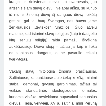
kraujo, ir kiekvienas dievų tuo svarbesnis, juo
artesnis šiam dievų dievui. Nelabai aišku, su kuriuo
iš mums žinomų dievų šį dangaus dievą reikėtų
gretinti, gal tai būtų Svarogas, nes būtent jame
ženkliausios „tėviškos” funkcijos. Šiuo atveju
matome, kad istorinė slavų religijos (kaip ir daugelio
kitų senųjų religijų) raida pamažu išryškina
aukščiausiojo Dievo idėją – tačiau jis taip ir lieka
deus otiosus, dangaus, o ne pasaulio reikalų
tvarkytojas.
Vakarų slavų mitologija žinoma prasčiausiai.
Šaltiniuose, kalbančiuose apie čekų krikštą, minimi
stabai, demonai, gyvūnų garbinimas, tačiau tai
veikiau standartinės ideologizuotos formulės,
kuriomis visiškai nesiekiama nupasakoti senuosius
dievus. Tiesa, vėlyvieji, XV a. šaltiniai mini Peruną