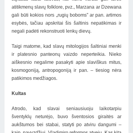
atitikmenų slavų folklore, pvz., Marzana ar Dzewana
gali būti kokios nors „rugių boboms” ar pan. artimos
esybės, tačiau apskritai šis šaltinis nepatikimas ir
negali padėti rekonstruoti lenkų dievų.
Taigi matome, kad slavų mitologijos šaltiniai menki
ir platesnio panteonų vaizdo neperteikia. Nieko
aiškesnio negalime pasakyti apie slaviškus mitus,
kosmogoniją, antropogoniją ir pan. – tiesiog nėra
patikimos medžiagos.
Kultas
Atrodo, kad slavai seniausiuoju laikotarpiu
šventyklų neturėjo, buvo šventosios giraitės ar
aukštumos bei stabai, statyti po atviru dangumi –
kaip, pavyzdžiui, Vladimiro reformos atveju. Kas kita