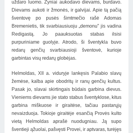
uždaro luomo. Žyniai aukodavo dievams, burdavo.
Dievams aukoti ir žmonės, ir galvijai. Apie tą pačią
šventovę po pusės šimtmečio rašė Adomas
Bremenietis, tik svarbiausiuoju „demonu” jis vadina
Redigastą. Jo paauksuotas stabas ilsisi
purpuriniame guolyje. Atrodo, ši šventykla buvo
redarų genčių svarbiausioji šventovė, kurioje
garbintas visų redarų globėjas.
Helmoldas, XII a. viduryje lankęsis Palabio slavų
žemėse, kalba apie obodritų ir ranų genčių kultus.
Pasak jo, slavai skirtingais būdais garbina dievus.
Vieniems dievams jie stato stabus šventyklose, kitus
garbina miškuose ir giraitėse, tačiau pastarųjų
nevaizduoja. Tokioje giraitėje esančią Provės kulto
vietą Helmoldas aprašė nuodugniau. Ją supo
šventieji ąžuolai, pašvęsti Provei, ir aptvaras, turėjęs