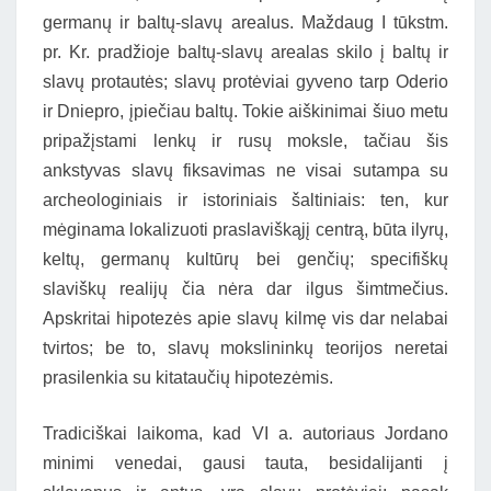
germanų ir baltų-slavų arealus. Maždaug I tūkstm.
pr. Kr. pradžioje baltų-slavų arealas skilo į baltų ir
slavų protautės; slavų protėviai gyveno tarp Oderio
ir Dniepro, įpiečiau baltų. Tokie aiškinimai šiuo metu
pripažįstami lenkų ir rusų moksle, tačiau šis
ankstyvas slavų fiksavimas ne visai sutampa su
archeologiniais ir istoriniais šaltiniais: ten, kur
mėginama lokalizuoti praslaviškąjį centrą, būta ilyrų,
keltų, germanų kultūrų bei genčių; specifiškų
slaviškų realijų čia nėra dar ilgus šimtmečius.
Apskritai hipotezės apie slavų kilmę vis dar nelabai
tvirtos; be to, slavų mokslininkų teorijos neretai
prasilenkia su kitataučių hipotezėmis.
Tradiciškai laikoma, kad VI a. autoriaus Jordano
minimi venedai, gausi tauta, besidalijanti į