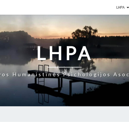
LHPA
LHPA
vos Humanistinės Psichologijos Asoc