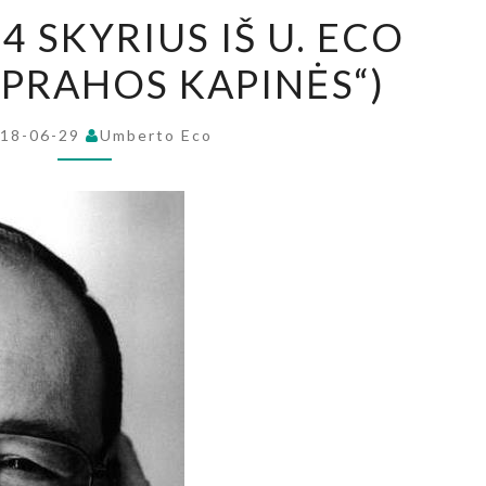
BIARICAS
4 SKYRIUS IŠ U. ECO
(14
PRAHOS KAPINĖS“)
SKYRIUS
IŠ
U.
18-06-29
Umberto Eco
ECO
ROMANO
„PRAHOS
KAPINĖS“)