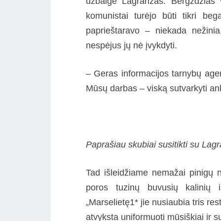
užbaigė Lagranžas. Bergždžias va
komunistai turėjo būti tikri be
paprieštaravo – niekada nežinia.
nespėjus jų nė įvykdyti.
– Geras informacijos tarnybų agenta
Mūsų darbas – viską sutvarkyti an
Paprašiau skubiai susitikti su La
Tad išleidžiame nemažai pinigų 
poros tuzinų buvusių kalinių ir
„Marselietę1* jie nusiaubia tris re
atvyksta uniformuoti mūsiškiai ir