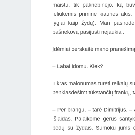
maistu, tik paknebinėjo, ką b
lėliukėmis priminė kiaunės akis
lygiai kaip žydų). Man pasirodė
pašnekovą pasijusti nejaukiai.
Įdėmiai perskaitė mano pranešimą 
– Labai įdomu. Kiek?
Tikras malonumas turėti reikalų su
penkiasdešimt tūkstančių frankų, t
– Per brangu, – tarė Dimitrijus. 
išlaidas. Palaikome gerus santyki
bėdų su žydais. Sumoku jums dvi