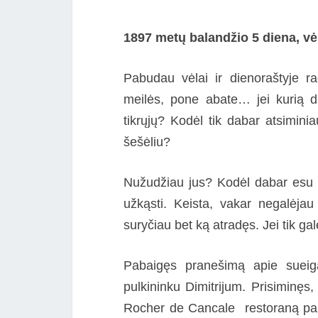
1897 metų balandžio 5 diena, vė
Pabudau vėlai ir dienoraštyje ra
meilės, pone abate… jei kurią die
tikrųjų? Kodėl tik dabar atsimini
šešėliu?
Nužudžiau jus? Kodėl dabar esu tu
užkąsti. Keista, vakar negalėja
suryčiau bet ką atradęs. Jei tik gal
Pabaigęs pranešimą apie sueig
pulkininku Dimitrijum. Prisiminęs,
Rocher de Cancale restoraną pakvi