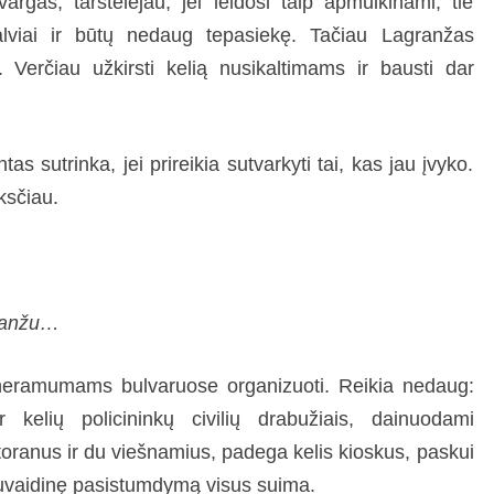
rgas, tarstelėjau, jei leidosi taip apmulkinami, tie
galviai ir būtų nedaug tepasiekę. Tačiau Lagranžas
 Verčiau užkirsti kelią nusikaltimams ir bausti dar
s sutrinka, jei prireikia sutvarkyti tai, kas jau įvyko.
ksčiau.
granžu…
neramumams bulvaruose organizuoti. Reikia nedaug:
 kelių policininkų civilių drabužiais, dainuodami
storanus ir du viešnamius, padega kelis kioskus, paskui
 suvaidinę pasistumdymą visus suima.