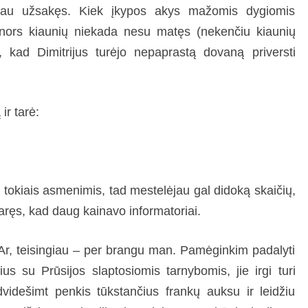
uvau užsakęs. Kiek įkypos akys mažomis dygiomis
, nors kiaunių niekada nesu matęs (nekenčiu kiaunių
, kad Dimitrijus turėjo nepaprastą dovaną priversti
ir tarė:
 tokiais asmenimis, tad mestelėjau gal didoką skaičių,
aręs, kad daug kainavo informatoriai.
– Ar, teisingiau – per brangu man. Pamėginkim padalyti
us su Prūsijos slaptosiomis tarnybomis, jie irgi turi
dešimt penkis tūkstančius frankų auksu ir leidžiu