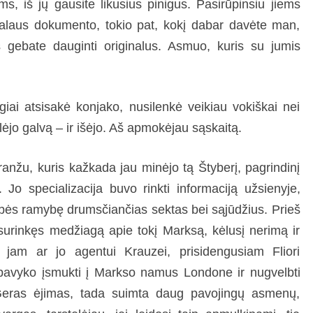
, iš jų gausite likusius pinigus. Pasirūpinsiu jiems
inalaus dokumento, tokio pat, kokį dabar davėte man,
s gebate dauginti originalus. Asmuo, kuris su jumis
ai atsisakė konjako, nusilenkė veikiau vokiškai nei
lėjo galvą – ir išėjo. Aš apmokėjau sąskaitą.
ranžu, kuris kažkada jau minėjo tą Štyberį, pagrindinį
Jo specializacija buvo rinkti informaciją užsienyje,
stybės ramybę drumsčiančias sektas bei sąjūdžius. Prieš
surinkęs medžiagą apie tokį Marksą, kėlusį nerimą ir
 jam ar jo agentui Krauzei, prisidengusiam Fliori
 pavyko įsmukti į Markso namus Londone ir nugvelbti
Geras ėjimas, tada suimta daug pavojingų asmenų,