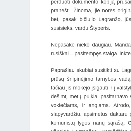
perduoti dokumento kopiją prūsams
pranešti. Žinoma, jie norės orig
bet, pasak bičiulio Lagranžo, jū
susisieks, vardu Štyberis.
Nepasakė nieko daugiau. Mandagi
rusiškai – pasitempęs staiga linkte
Paprašiau skubiai susitikti su Lag
prūsų šnipinėjimo tarnybos vadą. 
tačiau jis mokėjo įsigauti ir į val
dešimtį metų puikiai pasitarnavo 
vokiečiams, ir anglams. Atrodo,
slapyvardžiu, apsimetus daktaru
komunistų lygos narių sąrašą. 