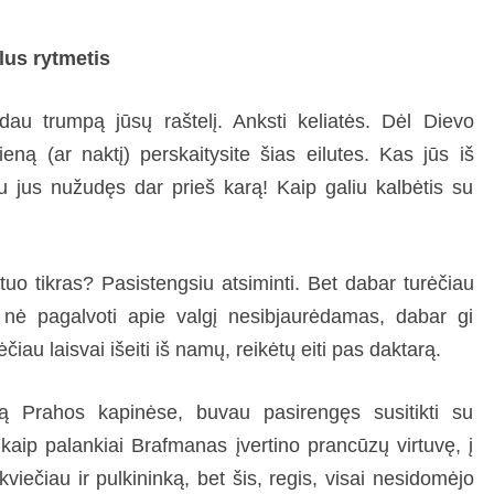
lus rytmetis
dau trumpą jūsų raštelį. Anksti keliatės. Dėl Dievo
ną (ar naktį) perskaitysite šias eilutes. Kas jūs iš
au jus nužudęs dar prieš karą! Kaip galiu kalbėtis su
o tikras? Pasistengsiu atsiminti. Bet dabar turėčiau
u nė pagalvoti apie valgį nesibjaurėdamas, dabar gi
ėčiau laisvai išeiti iš namų, reikėtų eiti pas daktarą.
ą Prahos kapinėse, buvau pasirengęs susitikti su
 kaip palankiai Brafmanas įvertino prancūzų virtuvę, į
ečiau ir pulkininką, bet šis, regis, visai nesidomėjo