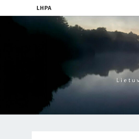
LHPA
Lietu